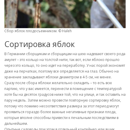
Сбор яблок плодосъемником. © Haleh
Сортировка яблок
В Германии сборщикам и сборщицам на шею надевают своего рода
амулет – это кольцо на толстой нити, так вот, если яблоко прошло
через это кольцо, то оно идет на переработку. У нас порой экономят
даже на перчатках, поэтому все определяется на глаз. Обычно на
хранение закладывают яблоки диаметром в 4-5 см, не менее.
Сразу после сбора яблоки желательно охладить – то есть всю
партию, что у вас имеется, перенести в помещение с температурой
хотя бы на десяток градусов ниже той, что на улице, и так оставить на
пару недель. Затем можно провести повторную сортировку яблок,
потому что помимо несоответствия размера за этот период могут
проявиться гораздо более важные негативные признаки плода,
которые вполне способны привести к печальным последствиям в
дальнейшем.
Опытные садоводы при этом в отдельный контейнер или ящик