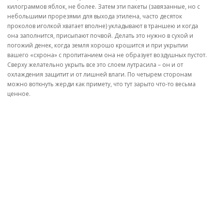
килограммов яблок, не более. Затем эти пакеты (завязанные, но с
небольшими прорезями для выхода этилена, часто десяток
проколов иголкой хватает вполне) укладывают в траншею и когда
она заполнится, присыпают почвой. Делать это нужно в сухой и
погожий денек, когда земля хорошо крошится и при укрытии
вашего «схрона» с пропитанием она не образует воздушных пустот.
Сверху желательно укрыть все это слоем лутрасила – он и от
охлаждения защитит и от лишней влаги. По четырем сторонам
можно воткнуть жерди как примету, что тут зарыто что-то весьма
ценное.