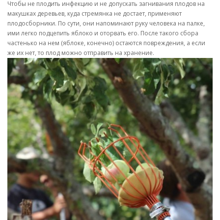
Чтобы не плодить инфекцию и не допускать загнивания плодов на
макушках деревьев, куда стремянка не достает, применяют
плодосборники. По сути, они напоминают руку человека на палке,
ими легко подцепить яблоко и оторвать его. После такого сбора
частенько на нем (яблоке, конечно) остаются повреждения, а если
же их нет, то плод можно отправить на хранение.