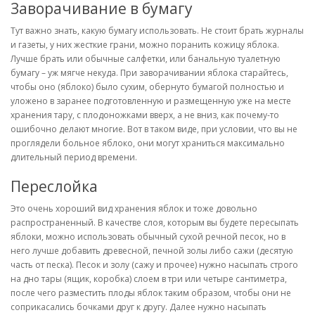
Заворачивание в бумагу
Тут важно знать, какую бумагу использовать. Не стоит брать журналы
и газеты, у них жесткие грани, можно поранить кожицу яблока.
Лучше брать или обычные салфетки, или банальную туалетную
бумагу – уж мягче некуда. При заворачивании яблока старайтесь,
чтобы оно (яблоко) было сухим, обернуто бумагой полностью и
уложено в заранее подготовленную и размещенную уже на месте
хранения тару, с плодоножками вверх, а не вниз, как почему-то
ошибочно делают многие. Вот в таком виде, при условии, что вы не
проглядели больное яблоко, они могут храниться максимально
длительный период времени.
Переслойка
Это очень хороший вид хранения яблок и тоже довольно
распространенный. В качестве слоя, которым вы будете пересыпать
яблоки, можно использовать обычный сухой речной песок, но в
него лучше добавить древесной, печной золы либо сажи (десятую
часть от песка). Песок и золу (сажу и прочее) нужно насыпать строго
на дно тары (ящик, коробка) слоем в три или четыре сантиметра,
после чего разместить плоды яблок таким образом, чтобы они не
соприкасались бочками друг к другу. Далее нужно насыпать