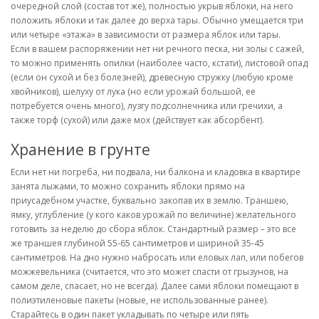
очередной слой (состав тот же), полностью укрыв яблоки, на него
положить яблоки и так далее до верха тары. Обычно умещается три
или четыре «этажа» в зависимости от размера яблок или тары.
Если в вашем распоряжении нет ни речного песка, ни золы с сажей,
то можно применять опилки (наиболее часто, кстати), листовой опад
(если он сухой и без болезней), древесную стружку (любую кроме
хвойников), шелуху от лука (но если урожай большой, ее
потребуется очень много), лузгу подсолнечника или гречихи, а
также торф (сухой) или даже мох (действует как абсорбент).
Хранение в грунте
Если нет ни погреба, ни подвала, ни балкона и кладовка в квартире
занята лыжами, то можно сохранить яблоки прямо на
приусадебном участке, буквально закопав их в землю. Траншею,
ямку, углубление (у кого каков урожай по величине) желательного
готовить за неделю до сбора яблок. Стандартный размер – это все
же траншея глубиной 55-65 сантиметров и шириной 35-45
сантиметров. На дно нужно набросать или еловых лап, или побегов
можжевельника (считается, что это может спасти от грызунов, на
самом деле, спасает, но не всегда). Далее сами яблоки помещают в
полиэтиленовые пакеты (новые, не использованные ранее).
Старайтесь в один пакет укладывать по четыре или пять