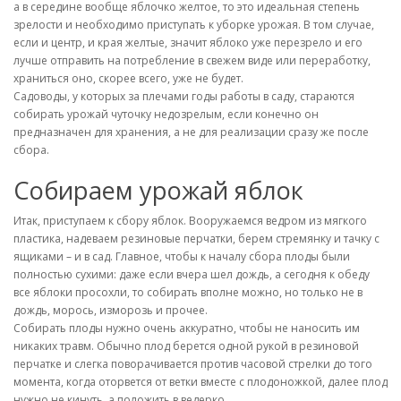
а в середине вообще яблочко желтое, то это идеальная степень
зрелости и необходимо приступать к уборке урожая. В том случае,
если и центр, и края желтые, значит яблоко уже перезрело и его
лучше отправить на потребление в свежем виде или переработку,
храниться оно, скорее всего, уже не будет.
Садоводы, у которых за плечами годы работы в саду, стараются
собирать урожай чуточку недозрелым, если конечно он
предназначен для хранения, а не для реализации сразу же после
сбора.
Собираем урожай яблок
Итак, приступаем к сбору яблок. Вооружаемся ведром из мягкого
пластика, надеваем резиновые перчатки, берем стремянку и тачку с
ящиками – и в сад. Главное, чтобы к началу сбора плоды были
полностью сухими: даже если вчера шел дождь, а сегодня к обеду
все яблоки просохли, то собирать вполне можно, но только не в
дождь, морось, изморозь и прочее.
Собирать плоды нужно очень аккуратно, чтобы не наносить им
никаких травм. Обычно плод берется одной рукой в резиновой
перчатке и слегка поворачивается против часовой стрелки до того
момента, когда оторвется от ветки вместе с плодоножкой, далее плод
нужно не кинуть, а положить в ведерко.