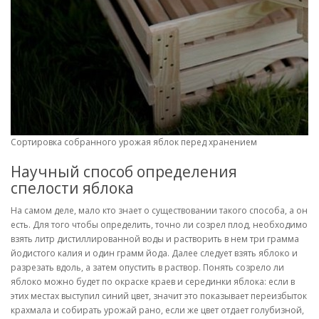
Сортировка собранного урожая яблок перед хранением
Научный способ определения
спелости яблока
На самом деле, мало кто знает о существовании такого способа, а он
есть. Для того чтобы определить, точно ли созрел плод, необходимо
взять литр дистиллированной воды и растворить в нем три грамма
йодистого калия и один грамм йода. Далее следует взять яблоко и
разрезать вдоль, а затем опустить в раствор. Понять созрело ли
яблоко можно будет по окраске краев и серединки яблока: если в
этих местах выступил синий цвет, значит это показывает переизбыток
крахмала и собирать урожай рано, если же цвет отдает голубизной,