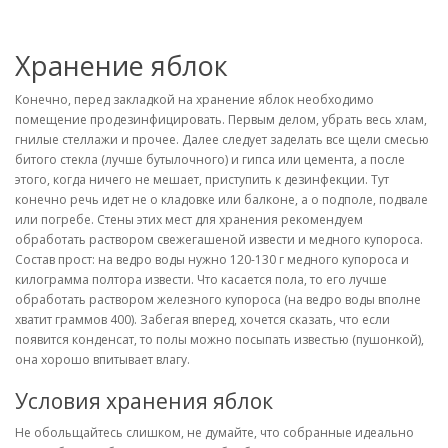
Хранение яблок
Конечно, перед закладкой на хранение яблок необходимо
помещение продезинфицировать. Первым делом, убрать весь хлам,
гнилые стеллажи и прочее. Далее следует заделать все щели смесью
битого стекла (лучше бутылочного) и гипса или цемента, а после
этого, когда ничего не мешает, приступить к дезинфекции. Тут
конечно речь идет не о кладовке или балконе, а о подполе, подвале
или погребе. Стены этих мест для хранения рекомендуем
обработать раствором свежегашеной извести и медного купороса.
Состав прост: на ведро воды нужно 120-130 г медного купороса и
килограмма полтора извести. Что касается пола, то его лучше
обработать раствором железного купороса (на ведро воды вполне
хватит граммов 400). Забегая вперед, хочется сказать, что если
появится конденсат, то полы можно посыпать известью (пушонкой),
она хорошо впитывает влагу.
Условия хранения яблок
Не обольщайтесь слишком, не думайте, что собранные идеально