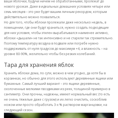
ваши яблочки, будучи ничем не обработанными, пролежат до
нового урожая. Даже в идеальных домашних условиях четыре или
семь месяцев – это уже будет вашим личным рекордом, которым
действительно можно похвалиться.
Но для того, чтобы яблоки пролежали даже несколько недель, в
помещении, где они будут храниться, нужно создать подходящие
для них условия, чтобы этилен вырабатывался наименее активно,
яблоки «дышали» не так интенсивно и не старели так стремительно.
Поэтому температуру воздуха в подвале или погребе нужно
поддерживать от нуля градусов до максимум +4, а влажность – на
уровне 80-90%, желательно чтобы без резких колебаний.
Тара для хранения яблок
Хранить яблоки дома, по сути, можно в чем угодно, да хотя бы в
корзинках, но обычно для этого используют деревянные ящики или
бумажные. Самый лучший вариант – это ящики деревянные,
сколоченные мелкими гвоздиками из реек, толщиной примерно в
сантиметр. Они прочны, надежны, имеют нормальный вес (то есть
не очень тяжелые даже с грузом) и их легко очистить, соскоблив
ножом или просто обработать 3-х % раствором марганцовки, на
следующий сезон.