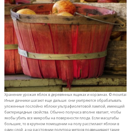
Хранение урожая яблок в деревянных ящиках и корзинах. © mountainw
Иные дачники шагают еще дальше: они ухитряются обрабатывать
уложенные послойно яблоки ультрафиолетовой лампой, имеющей
бактерицидные свойства. Обычно получаса вполне хватает, чтобы
якобы убить все микробы на поверхности плода. Если масштабы
большие, то в крупном помещении на полу расстилают яблоки в
один слой, а на расстоянии полутора метров подвешивают такие