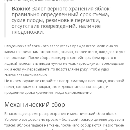
Важно!
Залог верного хранения яблок:
правильно определенный срок съема,
сухие плоды, резиновые перчатки,
отсутствие повреждений, наличие
плодоножки.
Плодоножка яблока – это залог успеха прежде всего: если она по
каким-то причинам оторвалась, значит, скорее всего, плод долго уже
не пролежит. После сбора из ведер в контейнеры (или просто в
ящики) пересыпать плоды нужно не «как картошку» а, перекладывая
их, а если уж пересыпаете, то подставляйте руку, чтобы удар
смягчился максимально.
Ни в коем случае не стирайте с плода «матовую пленочку», восковой
налет, которым он покрыт, это и дополнительная защита, и
продление срока хранения плода одновременно.
Механический сбор
В настоящее время распространен и механический сбор яблок.
Устроено все довольно просто – большой трактор цепляет дерево и
трясет, яблоки падают на ткань, после чего собираются. Редко такие