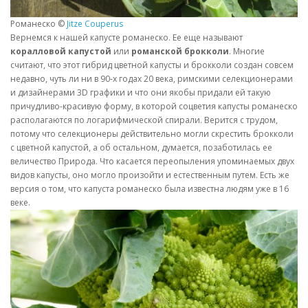
Романеско ©
Jitze Couperus
Вернемся к нашей капусте романеско. Ее еще называют
коралловой капустой
или
романской брокколи
. Многие
считают, что этот гибрид цветной капусты и брокколи создан совсем
недавно, чуть ли ни в 90-х годах 20 века, римскими селекционерами
и дизайнерами 3D графики и что они якобы придали ей такую
причудливо-красивую форму, в которой соцветия капусты романеско
располагаются по логарифмической спирали. Верится с трудом,
потому что селекционеры действительно могли скрестить брокколи
с цветной капустой, а об остальном, думается, позаботилась ее
величество Природа. Что касается переопыления упоминаемых двух
видов капусты, оно могло произойти и естественным путем. Есть же
версия о том, что капуста романеско была известна людям уже в 16
веке.