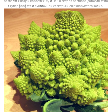
разводят с водой коровяк (1:8) и на 10 литров раствора добавляют по
30 г суперфосфата и аммиачной селитры и 20 г хлористого калия.