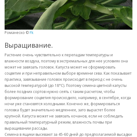
Романеско ©
Fk
Выращивание.
Растение очень чувствительно к перепадам температуры и
влажности воздуха, поэтому в экстремальных для нее условиях она
может не завязать головок. Капуста может не сформировать
соцветие и при неправильном выборе времени сева. Как показывает
практика, завязывание головок происходит в период с не очень
высокой температурой (до 18
°
С). Поэтому семена цветной капусты
более поздних сортов нужно сеять с таким расчетом, чтобы
формирование соцветия происходило, например, в сентябре, когда
ночи уже становятся холодными. Конечно же, формироваться
головка будет значительно медленнее, зато вырастет более
крупной. Капуста может не завязать кочанов, если не соблюдать
правильный температурный режим, влажность почвы при
выращивании рассады.
Семена в ящики высевают за 45-60 дней до предполагаемой высадки