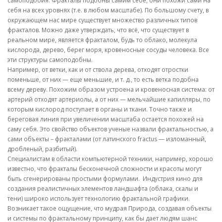
самоподобия. Фракталы подобны самим себе, они похожи сами на
себя на всех уровнях (т.е. в любом масштабе). По большому счету, в
окружающем нас мире существует множество различных типов
фракталов. Можно даже утверждать, что всё, что существует в
реальном мире, является фракталом, будь то облако, молекула
кислорода, дерево, берег моря, кровеносные сосуды человека. Все
эти структуры самоподобны.
Например, от ветки, как и от ствола дерева, отходят отростки
поменьше, от них — еще меньшие, и т. д., то есть ветка подобна
всему дереву. Похожим образом устроена и кровеносная система: от
артерий отходят артериолы, а от них — мельчайшие капилляры, по
которым кислород поступает в органы и ткани. Точно также и
береговая линия при увеличении масштаба остается похожей на
саму себя. Это свойство объектов ученые назвали фрактальностью, а
сами объекты – фракталами (от латинского fractus — изломанный,
дробленый, разбитый).
Специалистам в области компьютерной техники, например, хорошо
известно, что фракталы бесконечной сложности и красоты могут
быть сгенерированы простыми формулами. Индустрия кино для
создания реалистичных элементов ландшафта (облака, скалы и
тени) широко использует технологию фрактальной графики.
Возникает такое ощущение, что мудрая Природа, создавая объекты
и системы по фрактальному принципу, как бы дает людям шанс