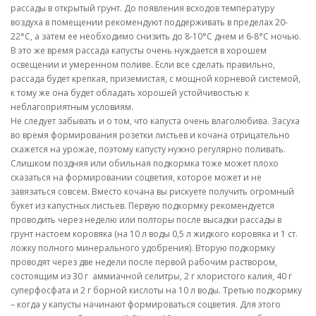
рассады в открытый грунт. До появления всходов температуру
воздуха в помещении рекомендуют поддерживать в пределах 20-
22
°
С, а затем ее необходимо снизить до 8-10
°
С днем и 6-8
°
С ночью.
В это же время рассада капусты очень нуждается в хорошем
освещении и умеренном поливе. Если все сделать правильно,
рассада будет крепкая, приземистая, с мощной корневой системой,
к тому же она будет обладать хорошей устойчивостью к
неблагоприятным условиям.
Не следует забывать и о том, что капуста очень влаголюбива. Засуха
во время формирования розетки листьев и кочана отрицательно
скажется на урожае, поэтому капусту нужно регулярно поливать.
Слишком поздняя или обильная подкормка тоже может плохо
сказаться на формировании соцветия, которое может и не
завязаться совсем. Вместо кочана вы рискуете получить огромный
букет из капустных листьев. Первую подкормку рекомендуется
проводить через неделю или полторы после высадки рассады в
грунт настоем коровяка (на 10 л воды 0,5 л жидкого коровяка и 1 ст.
ложку полного минерального удобрения). Вторую подкормку
проводят через две недели после первой рабочим раствором,
состоящим из 30 г аммиачной селитры, 2 г хлористого калия, 40 г
суперфосфата и 2 г борной кислоты на 10 л воды. Третью подкормку
– когда у капусты начинают формироваться соцветия. Для этого