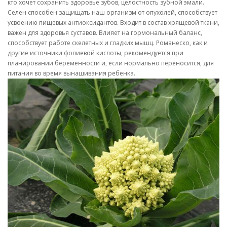
кто хочет сохранить здоровье зубов, целостность зубной эмали.
Селен способен защищать наш организм от опухолей, способствует
усвоению пищевых антиоксидантов. Входит в состав хрящевой ткани,
важен для здоровья суставов. Влияет на гормональный баланс,
способствует работе скелетных и гладких мышц. Романеско, как и
другие источники фолиевой кислоты, рекомендуется при
планировании беременности и, если нормально переносится, для
питания во время вынашивания ребенка.