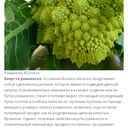
Романеско ©
Dinkum
Капуста романеско
, по латыни Brassica oleracea, представляет
собой однолетнее растение, которое является подвидом цветной
капусты. Если внимательно всмотреться в каждое соцветие или же
бутон романеско, станет отчетливо видно, что каждый последующий
бутон состоит из набора таких же по строению бутонов, но гораздо
меньшего размера. Капуста романеско, возможно, еще не такой
популярный продукт, как ее родственницы цветная капуста и
брокколи. Однако, полезные свойства капусты романеско и
отличительный нежный вкус продукта постепенно заслуживают