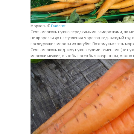
Морковь ©
Daderot
Сеять морковь нужно перед самыми заморозками, по мер
не проросли до наступления морозов, ведь каждый год хо
последующие морозы их погубят. Поэтому высевать морк
Сеять морковь под зиму нужно сухими семенами (не нуж
моркови мелкие, и чтобы посев был аккуратным, можно 