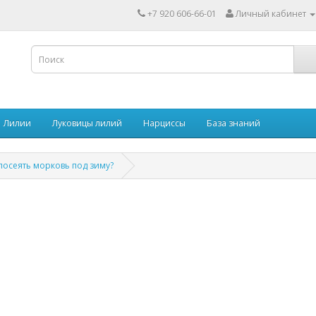
+7 920 606-66-01
Личный кабинет
Лилии
Луковицы лилий
Нарциссы
База знаний
посеять морковь под зиму?