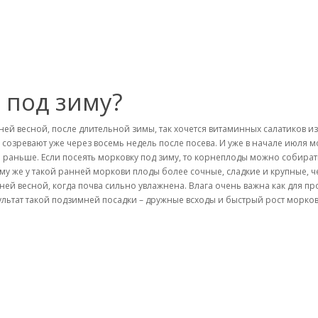
 под зиму?
ней весной, после длительной зимы, так хочется витаминных салатиков из
 созревают уже через восемь недель после посева. И уже в начале июля 
 раньше. Если посеять морковку под зиму, то корнеплоды можно собират
ому же у такой ранней моркови плоды более сочные, сладкие и крупные, че
ней весной, когда почва сильно увлажнена. Влага очень важна как для пр
ультат такой подзимней посадки – дружные всходы и быстрый рост морков