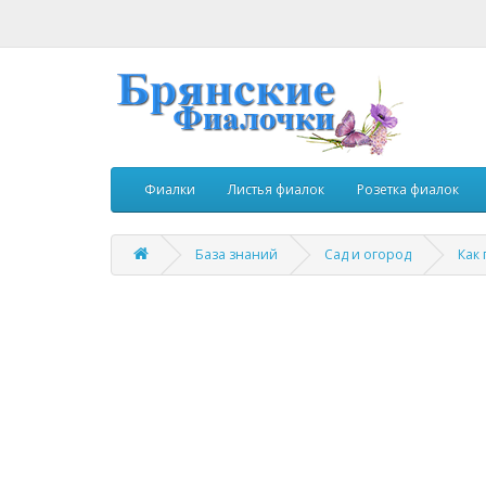
Фиалки
Листья фиалок
Розетка фиалок
База знаний
Сад и огород
Как 