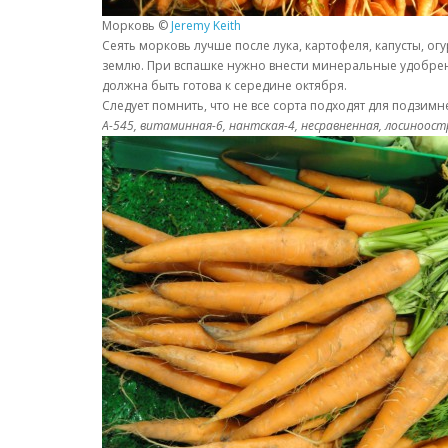
Морковь ©
Jeremy Keith
Сеять морковь лучше после лука, картофеля, капусты, ог
землю. При вспашке нужно внести минеральные удобрения
должна быть готова к середине октября.
Следует помнить, что не все сорта подходят для подзи
А-545, витаминная-6, нантская-4, несравненная, лосиноост