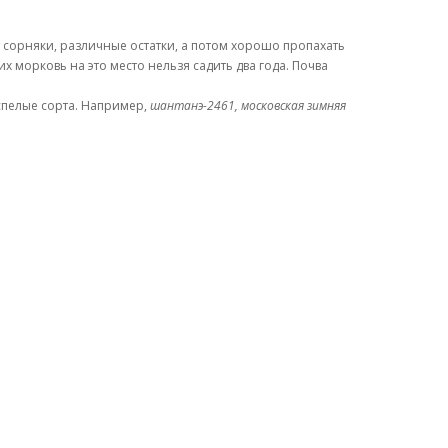
ся сорняки, различные остатки, а потом хорошо пропахать
 морковь на это место нельзя садить два года. Почва
спелые сорта. Например,
шантанэ-2461, московская зимняя