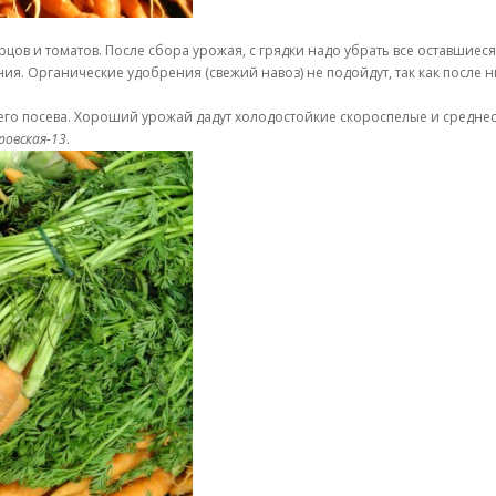
урцов и томатов. После сбора урожая, с грядки надо убрать все оставшие
. Органические удобрения (свежий навоз) не подойдут, так как после них
мнего посева. Хороший урожай дадут холодостойкие скороспелые и средне
ровская-13
.