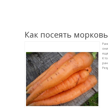
Как посеять морковь
Ран
они
еще
К т
ран
Рез