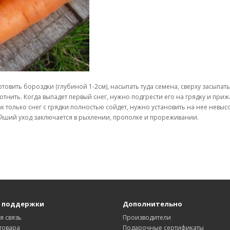
овить бороздки (глубиной 1-2см), насыпать туда семена, сверху засыпать
отнить. Когда выпадет первый снег, нужно подгрести его на грядку и при
 как только снег с грядки полностью сойдет, нужно установить на нее невы
ейший уход заключается в рыхлении, прополке и прореживании.
 поддержки
Дополнительно
я связь
Производители
товара
Подарочные сертификаты