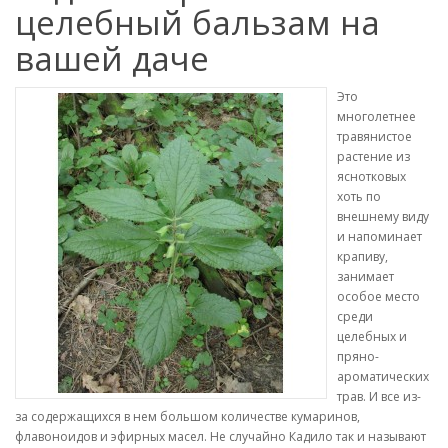
целебный бальзам на
вашей даче
Это
многолетнее
травянистое
растение из
яснотковых
хоть по
внешнему виду
и напоминает
крапиву,
занимает
особое место
среди
целебных и
пряно-
ароматических
трав. И все из-
за содержащихся в нем большом количестве кумаринов,
флавоноидов и эфирных масел. Не случайно Кадило так и называют