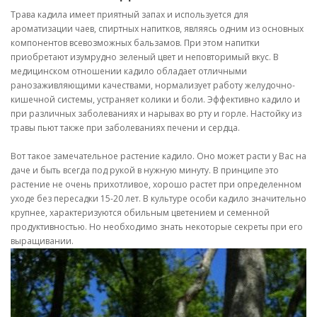
Трава кадила имеет приятный запах и используется для
ароматизации чаев, спиртных напитков, являясь одним из основных
компонентов всевозможных бальзамов. При этом напитки
приобретают изумрудно зеленый цвет и неповторимый вкус. В
медицинском отношении кадило обладает отличными
ранозаживляющими качествами, нормализует работу желудочно-
кишечной системы, устраняет колики и боли. Эффективно кадило и
при различных заболеваниях и нарывах во рту и горле. Настойку из
травы пьют также при заболеваниях печени и сердца.
Вот такое замечательное растение кадило. Оно может расти у Вас на
даче и быть всегда под рукой в нужную минуту. В принципе это
растение не очень прихотливое, хорошо растет при определенном
уходе без пересадки 15-20 лет. В культуре особи кадило значительно
крупнее, характеризуются обильным цветением и семенной
продуктивностью. Но необходимо знать некоторые секреты при его
выращивании.