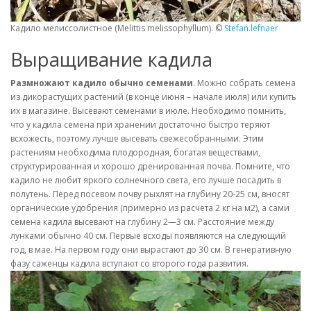
Кадило мелиссолистное (Melittis melissophyllum). ©
Stefan.lefnaer
Выращивание кадила
Размножают кадило обычно семенами
. Можно собрать семена
из дикорастущих растений (в конце июня – начале июля) или купить
их в магазине. Высевают семенами в июле. Необходимо помнить,
что у кадила семена при хранении достаточно быстро теряют
всхожесть, поэтому лучше высевать свежесобранными. Этим
растениям необходима плодородная, богатая веществами,
структурированная и хорошо дренированная почва. Помните, что
кадило не любит яркого солнечного света, его лучше посадить в
полутень. Перед посевом почву рыхлят на глубину 20-25 см, вносят
органические удобрения (примерно из расчета 2 кг на м2), а сами
семена кадила высевают на глубину 2—3 см. Расстояние между
лунками обычно 40 см. Первые всходы появляются на следующий
год, в мае. На первом году они вырастают до 30 см. В генеративную
фазу саженцы кадила вступают со второго года развития.