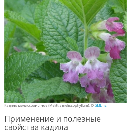
Кадило мелиссолистное (Melittis melissophyllum). ©
GMLinz
Применение и полезные
свойства кадила