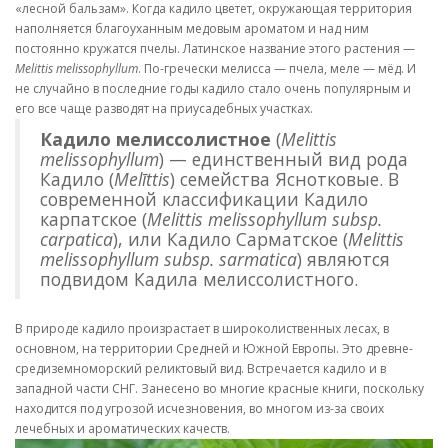
«лесной бальзам». Когда кадило цветет, окружающая территория
наполняется благоуханным медовым ароматом и над ним
постоянно кружатся пчелы. Латинское название этого растения —
Melittis melissophyllum
. По-гречески мелисса — пчела, меле — мёд. И
не случайно в последние годы кадило стало очень популярным и
его все чаще разводят на приусадебных участках.
Кадило мелиссолистное
(
Melittis
melissophyllum
) — единственный вид рода
Кадило (
Melīttis
) семейства Яснотковые. В
современной классификации Кадило
карпатское (
Melittis melissophyllum subsp.
carpatica
), или Кадило Сарматское (
Melittis
melissophyllum subsp. sarmatica
) являются
подвидом Кадила мелиссолистного.
В природе кадило произрастает в широколиственных лесах, в
основном, на территории Средней и Южной Европы. Это древне-
средиземноморский реликтовый вид. Встречается кадило и в
западной части СНГ. Занесено во многие красные книги, поскольку
находится под угрозой исчезновения, во многом из-за своих
лечебных и ароматических качеств.