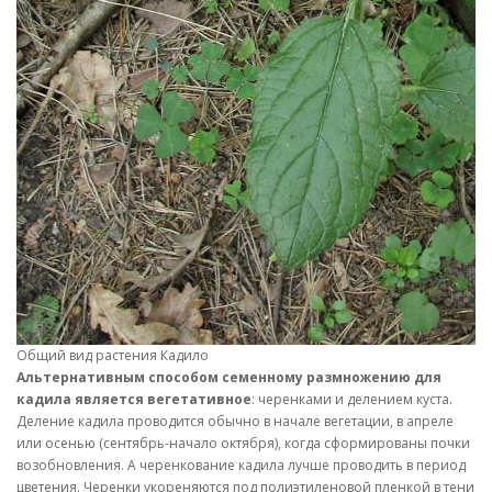
Общий вид растения Кадило
Альтернативным способом семенному размножению для
кадила является вегетативное
: черенками и делением куста.
Деление кадила проводится обычно в начале вегетации, в апреле
или осенью (сентябрь-начало октября), когда сформированы почки
возобновления. А черенкование кадила лучше проводить в период
цветения. Черенки укореняются под полиэтиленовой пленкой в тени