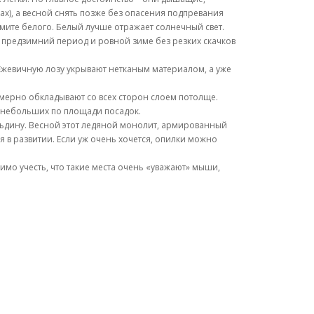
х), а весной снять позже без опасения подпревания
мите белого. Белый лучше отражает солнечный свет.
в предзимний период и ровной зиме без резких скачков
Ежевичную лозу укрывают нетканым материалом, а уже
ерно обкладывают со всех сторон слоем потолще.
 небольших по площади посадок.
льдину. Весной этот ледяной монолит, армированный
я в развитии. Если уж очень хочется, опилки можно
мо учесть, что такие места очень «уважают» мыши,