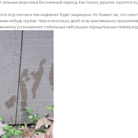
т сильных морозов в бесснежный период. Как только укрытие скроется по
ется под снегом и тем надёжнее будет защищена. Но бывает так, что нек
каким-нибудь грузом. Через несколько дней лозы максимально пришпилив
к моменту установления стабильных небольших отрицательных температу