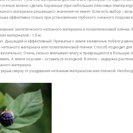
в осенью можно сделать пораньше (при небольших плюсовых температура
тканого материала решающего значения не имеет. Если есть выбор – возь
есьма эффективна только при установлении глубокого снежного покрова 
ование синтетического нетканого материала и полиэтиленовой плёнки. 
их материалов – 1,6 м.
л. Дышащий и эффективный. Прижатые к земле ежевичные побеги равном
 нетканого материала или полиэтиленовой плёнки. Способ подходит для
нежелательно. Очень сильно впитывают влагу и превращаются в большую 
ать. А земля под ним – оставаться холодной. В итоге – задержка растени
каного материала.
 укрыв сверху от раздувания нетканым материалом или плёнкой. Необходи