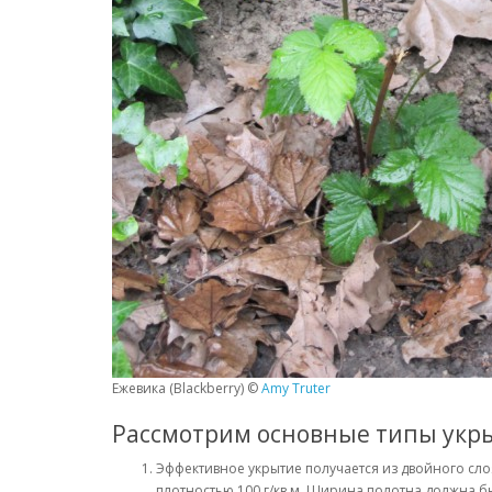
Ежевика (Blackberry) ©
Amy Truter
Рассмотрим основные типы укр
Эффективное укрытие получается из двойного слоя
плотностью 100 г/кв.м. Ширина полотна должна бы