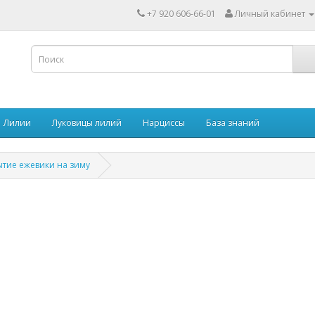
+7 920 606-66-01
Личный кабинет
Лилии
Луковицы лилий
Нарциссы
База знаний
ытие ежевики на зиму