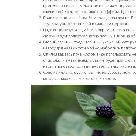
пропускающие влагу. Укрытие из таких материало
ежевичной лозы от парникового эффекта. Цвет не
Полиэтиленовая плёнка. Чем толще, тем лучше. В
температуры от оттепелей к сильным морозам.
Надёжный результат даёт одновременное использ
сверху кладут полиэтиленовую плёнку. Ширина обо
Еловый лапник – традиционный укрывной материа
Сверху для надёжности можно набросить полотно
Опилки как засыпку в чистом виде использовать 
опилками и ежевичными лозами, будет долго оттаив
насыпать поверх полиэтиленовой плёнки или нет
Солома или листовой опад – использовать можно,
которые находят там и «стол», и «кров».