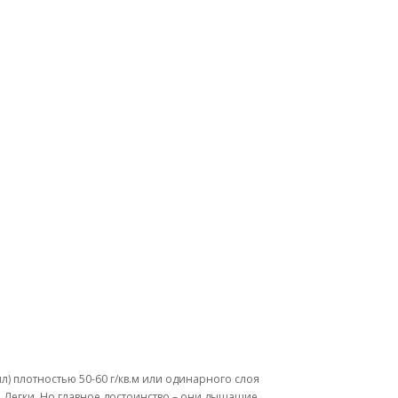
л) плотностью 50-60 г/кв.м или одинарного слоя
. Легки. Но главное достоинство – они дышащие,