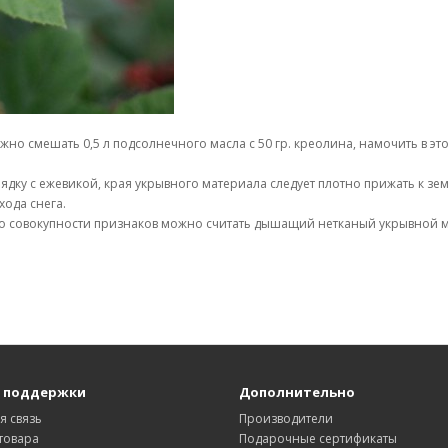
но смешать 0,5 л подсолнечного масла с 50 гр. креолина, намочить в это
ядку с ежевикой, края укрывного материала следует плотно прижать к зе
ода снега.
 совокупности признаков можно считать дышащий нетканый укрывной м
 поддержки
Дополнительно
я связь
Производители
товара
Подарочные сертификаты