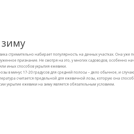
 зиму
вика стремительно набирает популярность на дачных участках. Она уже п
луженное признание. Не смотря на это, у многих садоводов, особенно н
 или иных способов укрытия ежевики.
озы в минус 17-20 градусов для средней полосы – дело обычное, и случаю
пература считается предельной для ежевичной лозы, которую она способ
сии укрытие ежевики на зиму является обязательным условием.