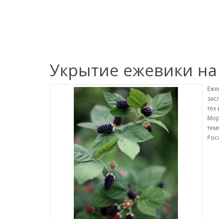
Укрытие ежевики на
Еже
зас
тех
Мор
тем
Рос