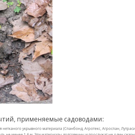
ытий, применяемые садоводами:
 нетканого укрывного материала (Спанбонд, Агротекс, Агроспан, Лутраси
ть не менее 1,6 м. Эти материалы долговечны и прослужат не один сезон