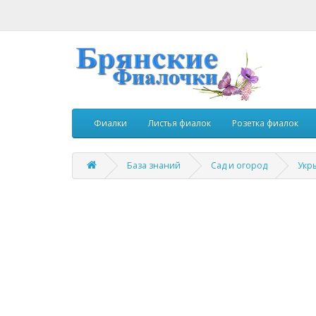
Фиалки
Листья фиалок
Розетка фиалок
База знаний
Сад и огород
Укр