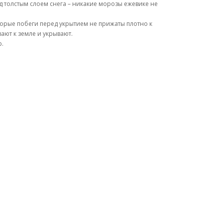
д толстым слоем снега – никакие морозы ежевике не
оторые побеги перед укрытием не прижаты плотно к
ают к земле и укрывают.
р.