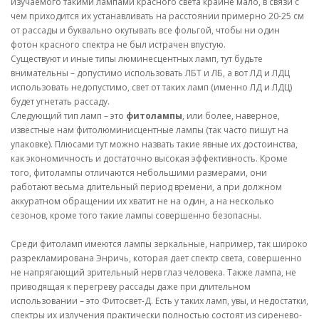
изучаемого такими лампами красного света крайне мало, в связи с
чем приходится их устанавливать на расстоянии примерно 20-25 см
от рассады и буквально окутывать все фольгой, чтобы ни один
фотон красного спектра не был истрачен впустую.
Существуют и иные типы люминесцентных ламп, тут будьте
внимательны – допустимо использовать ЛБТ и ЛБ, а вот ЛД и ЛДЦ
использовать недопустимо, свет от таких ламп (именно ЛД и ЛДЦ)
будет угнетать рассаду.
Следующий тип ламп – это
фитолампы
, или более, наверное,
известные нам фитолюминисцентные лампы (так часто пишут на
упаковке). Плюсами тут можно назвать такие явные их достоинства,
как экономичность и достаточно высокая эффективность. Кроме
того, фитолампы отличаются небольшими размерами, они
работают весьма длительный период времени, а при должном
аккуратном обращении их хватит не на один, а на несколько
сезонов, кроме того такие лампы совершенно безопасны.
Среди фитоламп имеются лампы зеркальные, например, так широко
разрекламирована Энричь, которая дает спектр света, совершенно
не напрягающий зрительный нерв глаз человека. Также лампа, не
приводящая к перегреву рассады даже при длительном
использовании – это Фитосвет-Д. Есть у таких ламп, увы, и недостатки,
спектры их излучения практически полностью состоят из сиренево-