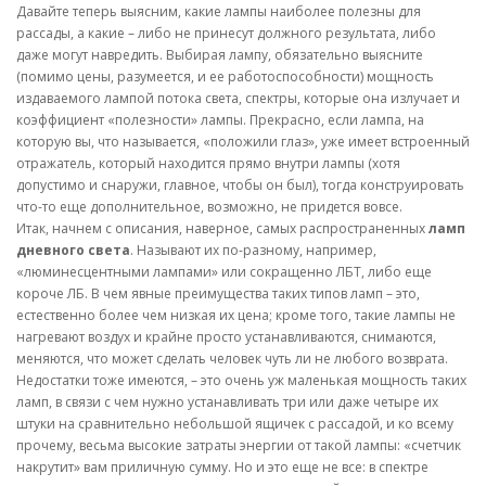
Давайте теперь выясним, какие лампы наиболее полезны для
рассады, а какие – либо не принесут должного результата, либо
даже могут навредить. Выбирая лампу, обязательно выясните
(помимо цены, разумеется, и ее работоспособности) мощность
издаваемого лампой потока света, спектры, которые она излучает и
коэффициент «полезности» лампы. Прекрасно, если лампа, на
которую вы, что называется, «положили глаз», уже имеет встроенный
отражатель, который находится прямо внутри лампы (хотя
допустимо и снаружи, главное, чтобы он был), тогда конструировать
что-то еще дополнительное, возможно, не придется вовсе.
Итак, начнем с описания, наверное, самых распространенных
ламп
дневного света
. Называют их по-разному, например,
«люминесцентными лампами» или сокращенно ЛБТ, либо еще
короче ЛБ. В чем явные преимущества таких типов ламп – это,
естественно более чем низкая их цена; кроме того, такие лампы не
нагревают воздух и крайне просто устанавливаются, снимаются,
меняются, что может сделать человек чуть ли не любого возврата.
Недостатки тоже имеются, – это очень уж маленькая мощность таких
ламп, в связи с чем нужно устанавливать три или даже четыре их
штуки на сравнительно небольшой ящичек с рассадой, и ко всему
прочему, весьма высокие затраты энергии от такой лампы: «счетчик
накрутит» вам приличную сумму. Но и это еще не все: в спектре