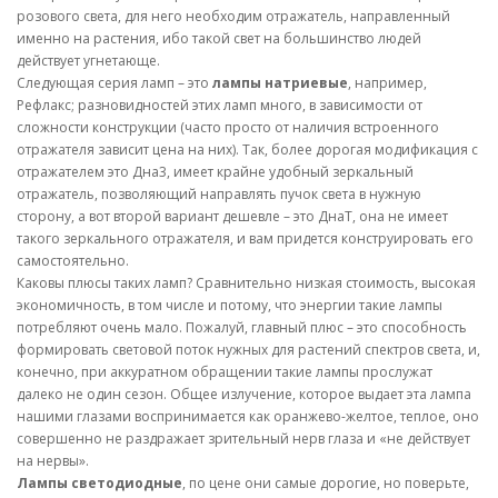
розового света, для него необходим отражатель, направленный
именно на растения, ибо такой свет на большинство людей
действует угнетающе.
Следующая серия ламп – это
лампы натриевые
, например,
Рефлакс; разновидностей этих ламп много, в зависимости от
сложности конструкции (часто просто от наличия встроенного
отражателя зависит цена на них). Так, более дорогая модификация с
отражателем это Дна3, имеет крайне удобный зеркальный
отражатель, позволяющий направлять пучок света в нужную
сторону, а вот второй вариант дешевле – это ДнаТ, она не имеет
такого зеркального отражателя, и вам придется конструировать его
самостоятельно.
Каковы плюсы таких ламп? Сравнительно низкая стоимость, высокая
экономичность, в том числе и потому, что энергии такие лампы
потребляют очень мало. Пожалуй, главный плюс – это способность
формировать световой поток нужных для растений спектров света, и,
конечно, при аккуратном обращении такие лампы прослужат
далеко не один сезон. Общее излучение, которое выдает эта лампа
нашими глазами воспринимается как оранжево-желтое, теплое, оно
совершенно не раздражает зрительный нерв глаза и «не действует
на нервы».
Лампы светодиодные
, по цене они самые дорогие, но поверьте,