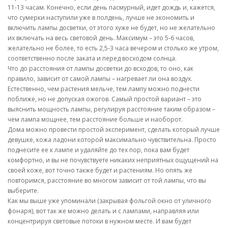
11-13 часам. Конечно, если день пасмурный, идет дождь и, кажется,
что сумерки наступили уже в полдень, лучше не экономить и
включить лампы досветки, от этого хуже не будет, но не желательно
их включать на весь световой день. Максимум – это 5-6 часов,
желательно не более, то есть 2,5-3 часа вечером и столько же утром,
соответственно после заката и перед восходом солнца.
Что до расстояния от лампы досветки до всходов, то оно, как
правило, зависит от самой лампы – нагревает ли она воздух.
Естественно, чем растения мельче, тем лампу можно поднести
поближе, но не допуская ожогов. Самый простой вариант – это
выяснить мощность лампы, регулируя расстояние таким образом –
чем лампа мощнее, тем расстояние больше и наоборот.
Дома можно провести простой эксперимент, сделать который лучше
девушке, кожа ладони которой максимально чувствительна. Просто
поднесите ее к лампе и удаляйте до тех пор, пока вам будет
комфортно, и вы не почувствуете никаких неприятных ощущений на
своей коже, вот точно также будет и растениям. Но опять же
повторимся, расстояние во многом зависит от той лампы, что вы
выберите.
Как мы выше уже упоминали (закрывая фольгой окно от уличного
фонаря), вот так же можно делать и с лампами, направляя или
концентрируя световые потоки в нужном месте. И вам будет