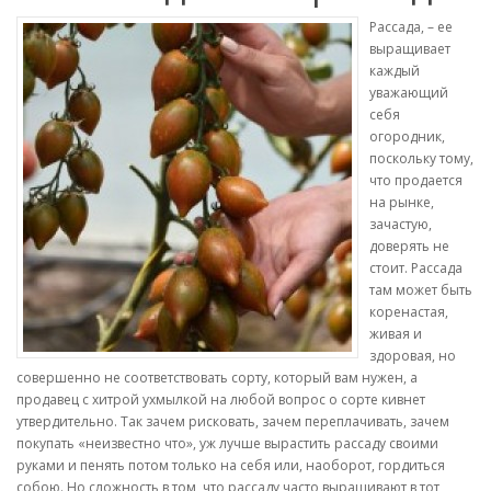
Рассада, – ее
выращивает
каждый
уважающий
себя
огородник,
поскольку тому,
что продается
на рынке,
зачастую,
доверять не
стоит. Рассада
там может быть
коренастая,
живая и
здоровая, но
совершенно не соответствовать сорту, который вам нужен, а
продавец с хитрой ухмылкой на любой вопрос о сорте кивнет
утвердительно. Так зачем рисковать, зачем переплачивать, зачем
покупать «неизвестно что», уж лучше вырастить рассаду своими
руками и пенять потом только на себя или, наоборот, гордиться
собою. Но сложность в том, что рассаду часто выращивают в тот