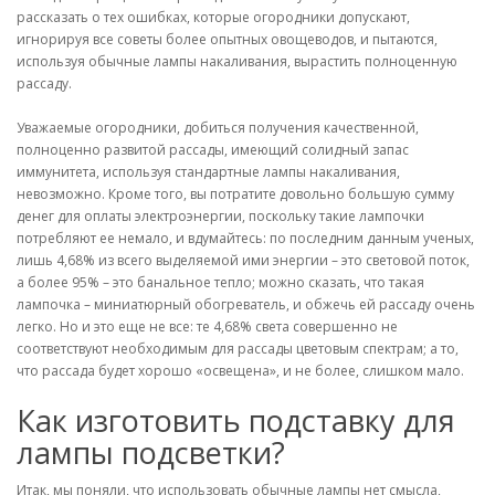
рассказать о тех ошибках, которые огородники допускают,
игнорируя все советы более опытных овощеводов, и пытаются,
используя обычные лампы накаливания, вырастить полноценную
рассаду.
Уважаемые огородники, добиться получения качественной,
полноценно развитой рассады, имеющий солидный запас
иммунитета, используя стандартные лампы накаливания,
невозможно. Кроме того, вы потратите довольно большую сумму
денег для оплаты электроэнергии, поскольку такие лампочки
потребляют ее немало, и вдумайтесь: по последним данным ученых,
лишь 4,68% из всего выделяемой ими энергии – это световой поток,
а более 95% – это банальное тепло; можно сказать, что такая
лампочка – миниатюрный обогреватель, и обжечь ей рассаду очень
легко. Но и это еще не все: те 4,68% света совершенно не
соответствуют необходимым для рассады цветовым спектрам; а то,
что рассада будет хорошо «освещена», и не более, слишком мало.
Как изготовить подставку для
лампы подсветки?
Итак, мы поняли, что использовать обычные лампы нет смысла,