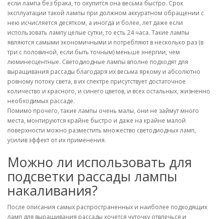
если лампа без брака, то окупится она весьма быстро. Срок
эксплуатации такой лампы при должном аккуратном обращении с
нею исчисляется десятком, а иногда и более, лет даже если
использовать лампу целые сутки, то есть 24 часа. Такие лампы
являются самыми экономичными и потребляют в несколько раз (в
три с половиной, если быть точным) меньше энергии, чем
люминесцентные. Светодиодные лампы вполне подходят для
выращивания рассады благодаря их весьма яркому и абсолютно
ровному потоку света, в их спектре присутствует достаточное
количество и красного, и синего цветов, и всех остальных, жизненно
необходимых рассаде.
Помимо прочего, такие лампы очень малы, они не займут много
места, монтируются крайне быстро и даже на крайне малой
поверхности можно разместить множество светодиодных ламп,
усилив эффект от их применения.
Можно ли использовать для
подсветки рассады лампы
накаливания?
После описания самых распространенных и наиболее подходящих
ламп для выращивания рассады хочется чуточку отвлечься и