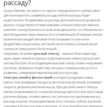
рассаду?
Сразу отметим, что какого-то одного определенного спектра света
для полноценного развития рассады любой культуры будет
недостаточно. Воздействие на рассаду дополнительной досветкой
должно осуществляться теми лампами, которые излучают именно
комплекс спектров (можно и не во всем диапазоне, но обязательно с
преобладанием самых важных его составляющих). В каждом спектре
практически каждый световой поток оказывает то или иное
воздействие на растения, нет такой части спектра, которая может
считаться совершенно бесполезной.
Например, возьмем
красный спектр
, – именно благодаря ему,
даже самые свежие и хорошо подготовленные семена прорастают
чуточку быстрее. В последующем красный спектр словно направляет
растение, буквально подает ему сигналы к нормальному росту и
развитию, стимулирует вертикальный рост рассады.
Спектры синий и фиолетовый
участвуют в редукции новых
клеток, они активируют процессы фотосинтеза растений, усиливают
скорость деления клеточной массы. При достатке синего спектра
клетки не вытягиваются, сохраняя типичную для того или иного вида
растения форму, соответственно нет склонности к вытягиванию и у
рассады в целом. Под воздействием этого спектра стебель растения
становится более толстым и плотным, то есть приобретает типичные