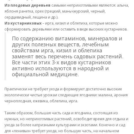
Из плодовых деревьев
самыми неприхотливыми являются: алыча,
яблоня ранетка, орех (грецкий, маньчжурский, черный,
сердцевидный, лещина и др.).
Из кустарниковых
– ирга, кизил и облепиха, которые можно
сформировать деревьями или оставить в виде высоких кустарников.
По содержанию витаминов, минералов и
других полезных веществ, лечебным
свойствам ирга, кизил и облепиха
заменят весь перечень садовых растений.
Все части этих 3-х видов кустарников
активно используются в народной и
официальной медицине.
Практически не требуют ухода и формируют достаточно высокие
экологически чистые урожаи следующие ягодники: малина, арония
черноплодная, ежевика, облепиха, ирга.
Таким образом, большая часть сада и ягодника, состоящая из
нужных, но неприхотливых растений, освободит время для отдыха и
ухода за более капризными культурами и экзотами. Конечно и сад
для «ленивых» требует ухода, но большую часть, на начальном