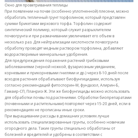
Окно для проветривания теплицы
При появлении на почве (особенно уплотненной) плесени, можно
обработать тепличный грунт торфолином, который представлен
сухими брикетами верхового торфа. Торфолин содержит
синтетический полимер, который служит разрыхлителем
почвогрунта и при размачивании увеличивает его объем в
несколько раз. Для нейтрализации кислотности почвогрунта
обработку проводят медным раствором торфолина, добавляют
водорастворимые минеральные удобрения.
Для предупреждения поражения растений грибковыми
заболеваниями (черной ножкой, фузариозным увяданием,
корневыми и прикорневыми гнилями и др.) через 8-10 дней после
всходов растения обрабатывают биофунгицидами, используя
согласно рекомендаций фитоспорин-М, фундазол, Алирин-Б,
Гамаир-СП, Планриз-Ж. Эти же биофунгициды можно использовать
для обработки почвы под растениями. Обработки биопрепаратами
(почвенными и растительными) повторяют через 15-20 дней, если в
рекомендациях не прописаны иные сроки.
При выращивании рассады в домашних условиях лучше
использовать специализированные грунты, особенно новичкам
огородного дела. Такие грунты специально обработаны от
болезней и вредителей и удобрены в соответствии с