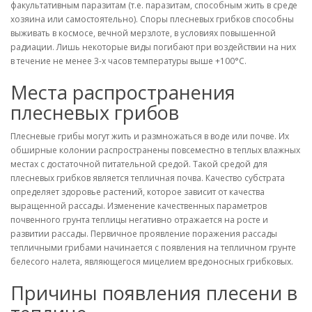
факультативным паразитам (т.е. паразитам, способным жить в среде
хозяина или самостоятельно). Споры плесневых грибков способны
выживать в космосе, вечной мерзлоте, в условиях повышенной
радиации. Лишь некоторые виды погибают при воздействии на них
в течение не менее 3-х часов температуры выше +100°С.
Места распространения
плесневых грибов
Плесневые грибы могут жить и размножаться в воде или почве. Их
обширные колонии распространены повсеместно в теплых влажных
местах с достаточной питательной средой. Такой средой для
плесневых грибков является тепличная почва. Качество субстрата
определяет здоровье растений, которое зависит от качества
выращенной рассады. Изменение качественных параметров
почвенного грунта теплицы негативно отражается на росте и
развитии рассады. Первичное проявление поражения рассады
тепличными грибами начинается с появления на тепличном грунте
белесого налета, являющегося мицелием вредоносных грибковых.
Причины появления плесени в