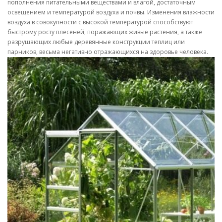
пополнения питательными веществами и влагой, достаточным
освещением и температурой воздуха и почвы. Изменения влажности
воздуха в совокупности с высокой температурой способствуют
быстрому росту плесеней, поражающих живые растения, а также
разрушающих любые деревянные конструкции теплиц или
парников, весьма негативно отражающихся на здоровье человека.