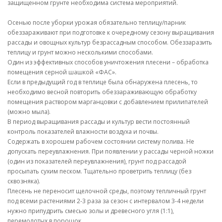
защищенном грунте необходима система мероприятий.
Осенью после уборки урожая обязательно теплицу/парник
обеззараживают при подготовке к очередному сезону выращивания
рассады и овощных культур безрассадным способом. Обеззаразить
теплицу и грунт можно несколькими способами.
Один из эффективных способов уничтожения плесени – обработка
помещения серной шашкой «ФАС».
Если в предыдущий год в теплице была обнаружена плесень, то
необходимо весной повторить обеззараживающую обработку
помещения раствором марганцовки с добавлением прилипателей
(можно мыла).
В период выращивания рассады и культур вести постоянный
контроль показателей влажности воздуха и почвы.
Содержать в хорошем рабочем состоянии систему полива. Не
допускать переувлажнения. При появлении у рассады черной ножки
(один из показателей переувлажнения), грунт под рассадой
просыпать сухим песком. Тщательно проветрить теплицу (без
сквозняка).
Плесень не переносит щелочной среды, поэтому тепличный грунт
под всеми растениями 2-3 раза за сезон с интервалом 3-4 недели
нужно припудрить смесью золы и древесного угля (1:1),
перемолотых в порошок.