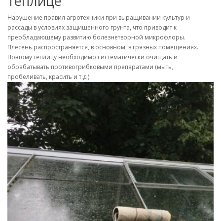
теплице
Нарушение правил агротехники при выращивании культур и
рассады в условиях защищенного грунта, что приводит к
преобладающему развитию болезнетворной микрофлоры.
Плесень распространяется, в основном, в грязных помещениях.
Поэтому теплицу необходимо систематически очищать и
обрабатывать противогрибковыми препаратами (мыть,
пробеливать, красить и т.д.).