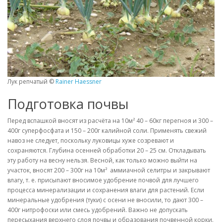
Лук репчатый ©
Rainer Haessner
Подготовка почвы
Перед вспашкой вносят из расчёта на 10м² 40 – 60кг перегноя и 300 –
400г суперфосфата и 150 – 200г калийной соли. Применять свежий
навоз не следует, поскольку луковицы хуже созревают и
сохраняются. Глубина осенней обработки 20 – 25 см. Откладывать
эту работу на весну нельзя. Весной, как только можно выйти на
участок, вносят 200 – 300г на 10м² аммиачной селитры и закрывают
влагу, т. е. присыпают вносимое удобрение почвой для лучшего
процесса минерализации и сохранения влаги для растений. Если
минеральные удобрения (туки) с осени не вносили, то дают 300 –
400г нитрофоски или смесь удобрений. Важно не допускать
пересыхания верхнего слоя почвы и образования почвенной корки.