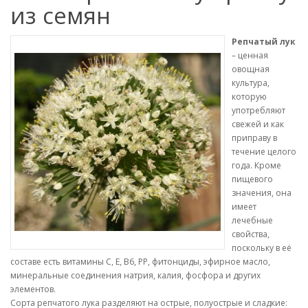
из семян
Репчатый лук
– ценная
овощная
культура,
которую
употребляют
свежей и как
приправу в
течение целого
года. Кроме
пищевого
значения, она
имеет
лечебные
свойства,
поскольку в её
составе есть витамины С, Е, В6, РР, фитонциды, эфирное масло,
минеральные соединения натрия, калия, фосфора и других
элементов.
Сорта репчатого лука разделяют на острые, полуострые и сладкие: