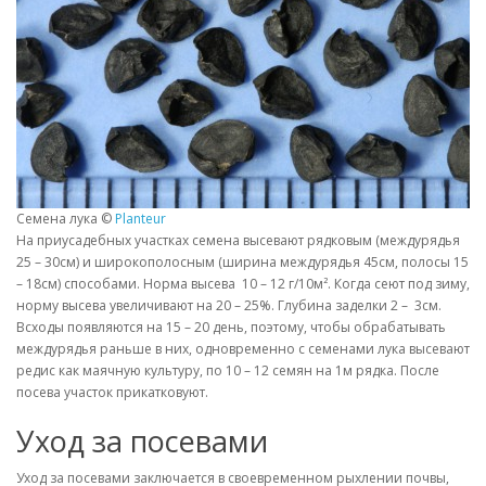
Семена лука ©
Planteur
На приусадебных участках семена высевают рядковым (междурядья
25 – 30см) и широкополосным (ширина междурядья 45см, полосы 15
– 18см) способами. Норма высева 10 – 12 г/10м². Когда сеют под зиму,
норму высева увеличивают на 20 – 25%. Глубина заделки 2 – 3см.
Всходы появляются на 15 – 20 день, поэтому, чтобы обрабатывать
междурядья раньше в них, одновременно с семенами лука высевают
редис как маячную культуру, по 10 – 12 семян на 1м рядка. После
посева участок прикатковуют.
Уход за посевами
Уход за посевами заключается в своевременном рыхлении почвы,