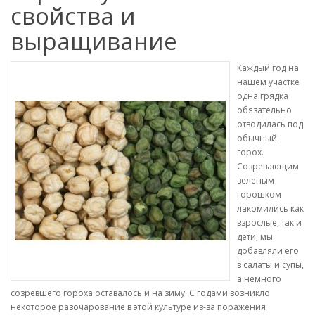
свойства и
выращивание
Каждый год на
нашем участке
одна грядка
обязательно
отводилась под
обычный
горох.
Созревающим
зеленым
горошком
лакомились как
взрослые, так и
дети, мы
добавляли его
в салаты и супы,
а немного
созревшего гороха оставалось и на зиму. С годами возникло
некоторое разочарование в этой культуре из-за поражения