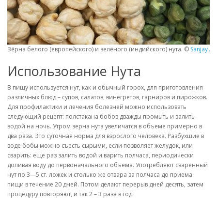
Зёрна белого (европейского) и зелёного (индийского) нута. ©
Sanjay Ac
Использование Нута
В пищу используется нут, как и обычный горох, для приготовления
различных блюд – супов, салатов, винегретов, гарниров и пирожков.
Для профилактики и лечения болезней можно использовать
следующий рецепт: полстакана бобов дважды промыть и залить
водой на ночь. Утром зерна нута увеличатся в объеме примерно в
два раза. Это суточная норма для взрослого человека. Разбухшие в
воде бобы можно съесть сырыми, если позволяет желудок, или
сварить: еще раз залить водой и варить полчаса, периодически
доливая воду до первоначального объема. Употребляют сваренный
нут по 3—5 ст. ложек и столько же отвара за полчаса до приема
пищи в течение 20 дней. Потом делают перерыв дней десять, затем
процедуру повторяют, и так 2 – 3 раза в год.