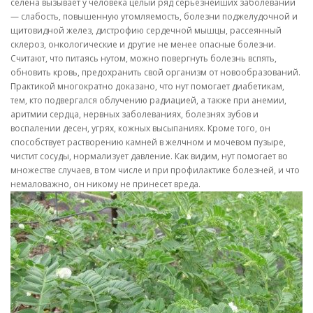
селена вызывает у человека целый ряд серьезнейших заболеваний
— слабость, повышенную утомляемость, болезни поджелудочной и
щитовидной желез, дистрофию сердечной мышцы, рассеянный
склероз, онкологические и другие не менее опасные болезни.
Считают, что питаясь нутом, можно повергнуть болезнь вспять,
обновить кровь, предохранить свой организм от новообразований.
Практикой многократно доказано, что нут помогает диабетикам,
тем, кто подвергался облучению радиацией, а также при анемии,
аритмии сердца, нервных заболеваниях, болезнях зубов и
воспалении десен, угрях, кожных высыпаниях. Кроме того, он
способствует растворению камней в желчном и мочевом пузыре,
чистит сосуды, нормализует давление. Как видим, нут помогает во
множестве случаев, в том числе и при профилактике болезней, и что
немаловажно, он никому не принесет вреда.