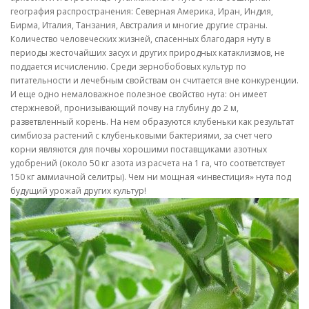
география распространения: Северная Америка, Иран, Индия,
Бирма, Италия, Танзания, Австралия и многие другие страны.
Количество человеческих жизней, спасенных благодаря нуту в
периоды жесточайших засух и других природных катаклизмов, не
поддается исчислению. Среди зернобобовых культур по
питательности и лечебным свойствам он считается вне конкуренции.
И еще одно немаловажное полезное свойство нута: он имеет
стержневой, пронизывающий почву на глубину до 2 м,
разветвленный корень. На нем образуются клубеньки как результат
симбиоза растений с клубеньковыми бактериями, за счет чего
корни являются для почвы хорошими поставщиками азотных
удобрений (около 50 кг азота из расчета на 1 га, что соответствует
150 кг аммиачной селитры). Чем ни мощная «инвестиция» нута под
будущий урожай других культур!