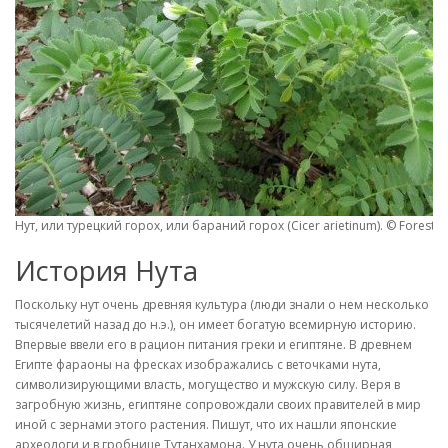
Нут, или турецкий горох, или бараний горох (Cicer arietinum). © Forest a
История Нута
Поскольку нут очень древняя культура (люди знали о нем несколько
тысячелетий назад до н.э.), он имеет богатую всемирную историю.
Впервые ввели его в рацион питания греки и египтяне. В древнем
Египте фараоны на фресках изображались с веточками нута,
символизирующими власть, могущество и мужскую силу. Веря в
загробную жизнь, египтяне сопровождали своих правителей в мир
иной с зернами этого растения. Пишут, что их нашли японские
археологи и в гробнице Тутанхамона. У нута очень обширная