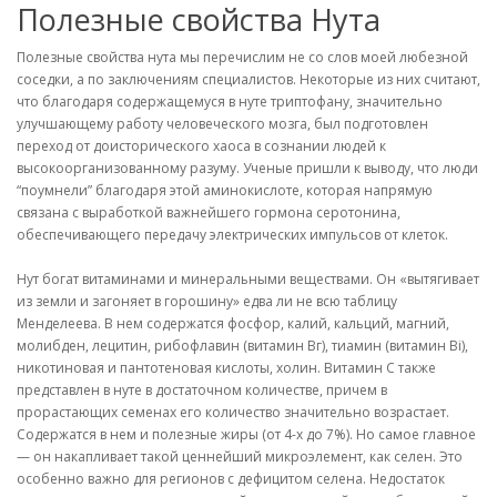
Полезные свойства Нута
Полезные свойства нута мы перечислим не со слов моей любезной
соседки, а по заключениям специалистов. Некоторые из них считают,
что благодаря содержащемуся в нуте триптофану, значительно
улучшающему работу человеческого мозга, был подготовлен
переход от доисторического хаоса в сознании людей к
высокоорганизованному разуму. Ученые пришли к выводу, что люди
“поумнели” благодаря этой аминокислоте, которая напрямую
связана с выработкой важнейшего гормона серотонина,
обеспечивающего передачу электрических импульсов от клеток.
Нут богат витаминами и минеральными веществами. Он «вытягивает
из земли и загоняет в горошину» едва ли не всю таблицу
Менделеева. В нем содержатся фосфор, калий, кальций, магний,
молибден, лецитин, рибофлавин (витамин Вг), тиамин (витамин Bi),
никотиновая и пантотеновая кислоты, холин. Витамин С также
представлен в нуте в достаточном количестве, причем в
прорастающих семенах его количество значительно возрастает.
Содержатся в нем и полезные жиры (от 4-х до 7%). Но самое главное
— он накапливает такой ценнейший микроэлемент, как селен. Это
особенно важно для регионов с дефицитом селена. Недостаток