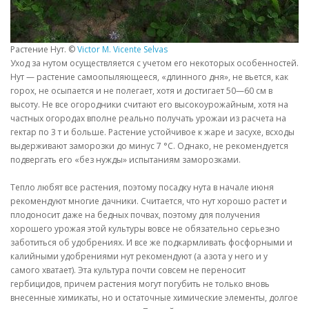
Растение Нут. ©
Victor M. Vicente Selvas
Уход за нутом осуществляется с учетом его некоторых особенностей.
Нут — растение самоопыляющееся, «длинного дня», не вьется, как
горох, не осыпается и не полегает, хотя и достигает 50—60 см в
высоту. Не все огородники считают его высокоурожайным, хотя на
частных огородах вполне реально получать урожаи из расчета на
гектар по 3 т и больше. Растение устойчивое к жаре и засухе, всходы
выдерживают заморозки до минус 7 °С. Однако, не рекомендуется
подвергать его «без нужды» испытаниям заморозками.
Тепло любят все растения, поэтому посадку нута в начале июня
рекомендуют многие дачники. Считается, что нут хорошо растет и
плодоносит даже на бедных почвах, поэтому для получения
хорошего урожая этой культуры вовсе не обязательно серьезно
заботиться об удобрениях. И все же подкармливать фосфорными и
калийными удобрениями нут рекомендуют (а азота у него и у
самого хватает). Эта культура почти совсем не переносит
гербицидов, причем растения могут погубить не только вновь
внесенные химикаты, но и остаточные химические элементы, долгое