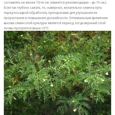
составлять не менее 10-ти см. (имеются рекомендации – до 15 см.).
Если так глубоко сажать, то, наверное, желательно семена нута
перед посадкой обработать препаратами для улучшения их
прорастания и повышения урожайности. Оптимальным временем
высева семян этой культуры является период, когда верхний слой
почвы прогреется выше +5°C.