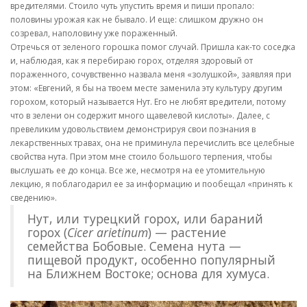
вредителями. Стоило чуть упустить время и пиши пропало:
половины урожая как не бывало. И еще: слишком дружно он
созревал, наполовину уже пораженный.
Отречься от зеленого горошка помог случай. Пришла как-то соседка
и, наблюдая, как я перебираю горох, отделяя здоровый от
пораженного, сочувственно назвала меня «золушкой», заявляя при
этом: «Евгений, я бы на твоем месте заменила эту культуру другим
горохом, который называется Нут. Его не любят вредители, потому
что в зелени он содержит много щавелевой кислоты». Далее, с
превеликим удовольствием демонстрируя свои познания в
лекарственных травах, она не приминула перечислить все целебные
свойства нута. При этом мне стоило большого терпения, чтобы
выслушать ее до конца. Все же, несмотря на ее утомительную
лекцию, я поблагодарил ее за информацию и пообещал «принять к
сведению».
Нут, или турецкий горох, или бараний
горох (
Cicer arietinum
) — растение
семейства Бобовые. Семена нута —
пищевой продукт, особенно популярный
на Ближнем Востоке; основа для хумуса.