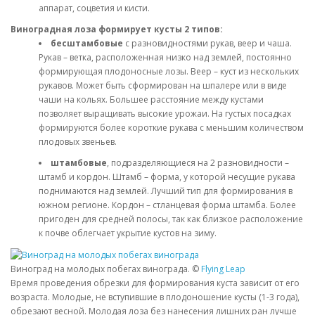
аппарат, соцветия и кисти.
Виноградная лоза формирует кусты 2 типов:
бесштамбовые
с разновидностями рукав, веер и чаша.
Рукав – ветка, расположенная низко над землей, постоянно
формирующая плодоносные лозы. Веер – куст из нескольких
рукавов. Может быть сформирован на шпалере или в виде
чаши на кольях. Большее расстояние между кустами
позволяет выращивать высокие урожаи. На густых посадках
формируются более короткие рукава с меньшим количеством
плодовых звеньев.
штамбовые
, подразделяющиеся на 2 разновидности –
штамб и кордон. Штамб – форма, у которой несущие рукава
поднимаются над землей. Лучший тип для формирования в
южном регионе. Кордон – стланцевая форма штамба. Более
пригоден для средней полосы, так как близкое расположение
к почве облегчает укрытие кустов на зиму.
Виноград на молодых побегах винограда. ©
Flying Leap
Время проведения обрезки для формирования куста зависит от его
возраста. Молодые, не вступившие в плодоношение кусты (1-3 года),
обрезают весной. Молодая лоза без нанесения лишних ран лучше