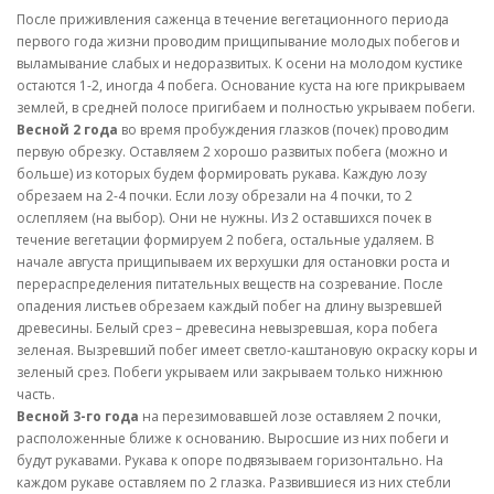
После приживления саженца в течение вегетационного периода
первого года жизни проводим прищипывание молодых побегов и
выламывание слабых и недоразвитых. К осени на молодом кустике
остаются 1-2, иногда 4 побега. Основание куста на юге прикрываем
землей, в средней полосе пригибаем и полностью укрываем побеги.
Весной 2 года
во время пробуждения глазков (почек) проводим
первую обрезку. Оставляем 2 хорошо развитых побега (можно и
больше) из которых будем формировать рукава. Каждую лозу
обрезаем на 2-4 почки. Если лозу обрезали на 4 почки, то 2
ослепляем (на выбор). Они не нужны. Из 2 оставшихся почек в
течение вегетации формируем 2 побега, остальные удаляем. В
начале августа прищипываем их верхушки для остановки роста и
перераспределения питательных веществ на созревание. После
опадения листьев обрезаем каждый побег на длину вызревшей
древесины. Белый срез – древесина невызревшая, кора побега
зеленая. Вызревший побег имеет светло-каштановую окраску коры и
зеленый срез. Побеги укрываем или закрываем только нижнюю
часть.
Весной 3-го года
на перезимовавшей лозе оставляем 2 почки,
расположенные ближе к основанию. Выросшие из них побеги и
будут рукавами. Рукава к опоре подвязываем горизонтально. На
каждом рукаве оставляем по 2 глазка. Развившиеся из них стебли