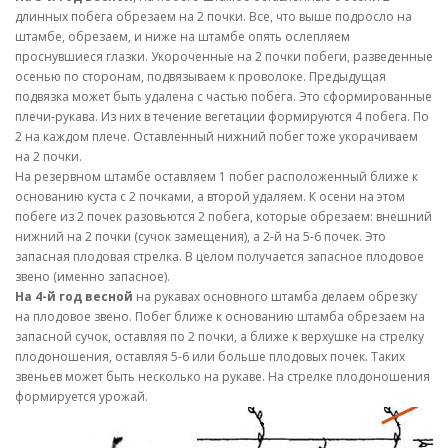
длинных побега обрезаем на 2 почки. Все, что выше подросло на
штамбе, обрезаем, и ниже на штамбе опять ослепляем
проснувшиеся глазки. Укороченные на 2 почки побеги, разведенные
осенью по сторонам, подвязываем к проволоке. Предыдущая
подвязка может быть удалена с частью побега. Это сформированные
плечи-рукава. Из них в течение вегетации формируются 4 побега. По
2 на каждом плече. Оставленный нижний побег тоже укорачиваем
на 2 почки.
На резервном штамбе оставляем 1 побег расположенный ближе к
основанию куста с 2 почками, а второй удаляем. К осени на этом
побеге из 2 почек разовьются 2 побега, которые обрезаем: внешний
нижний на 2 почки (сучок замещения), а 2-й на 5-6 почек. Это
запасная плодовая стрелка. В целом получается запасное плодовое
звено (именно запасное).
На 4-й год весной
на рукавах основного штамба делаем обрезку
на плодовое звено. Побег ближе к основанию штамба обрезаем на
запасной сучок, оставляя по 2 почки, а ближе к верхушке на стрелку
плодоношения, оставляя 5-6 или больше плодовых почек. Таких
звеньев может быть несколько на рукаве. На стрелке плодоношения
формируется урожай.