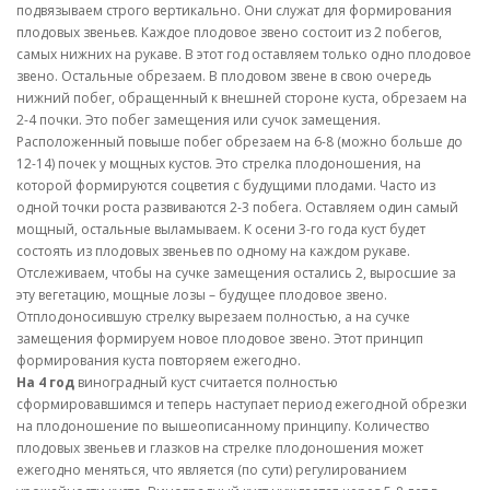
подвязываем строго вертикально. Они служат для формирования
плодовых звеньев. Каждое плодовое звено состоит из 2 побегов,
самых нижних на рукаве. В этот год оставляем только одно плодовое
звено. Остальные обрезаем. В плодовом звене в свою очередь
нижний побег, обращенный к внешней стороне куста, обрезаем на
2-4 почки. Это побег замещения или сучок замещения.
Расположенный повыше побег обрезаем на 6-8 (можно больше до
12-14) почек у мощных кустов. Это стрелка плодоношения, на
которой формируются соцветия с будущими плодами. Часто из
одной точки роста развиваются 2-3 побега. Оставляем один самый
мощный, остальные выламываем. К осени 3-го года куст будет
состоять из плодовых звеньев по одному на каждом рукаве.
Отслеживаем, чтобы на сучке замещения остались 2, выросшие за
эту вегетацию, мощные лозы – будущее плодовое звено.
Отплодоносившую стрелку вырезаем полностью, а на сучке
замещения формируем новое плодовое звено. Этот принцип
формирования куста повторяем ежегодно.
На 4 год
виноградный куст считается полностью
сформировавшимся и теперь наступает период ежегодной обрезки
на плодоношение по вышеописанному принципу. Количество
плодовых звеньев и глазков на стрелке плодоношения может
ежегодно меняться, что является (по сути) регулированием