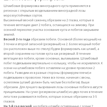
Штамбовая формировка виноградного куста применяется в
регионах с открытым возделыванием виноградной лозы
морозоустойчивых сортов.
Высаженный весной саженец обрезаем на 2 глазка, которые в
течение вегетации дают 2 побега, остающихся на зимовку. При
осенней перекопке участка основание куста и побегов закрываем
землей.
Весной 2-го года
обрезаем побеги. Основной (более мощный) на
3 почки и второй запасной (резервный) на 2. Более мощный побег
(он расположен выше по стволу) будем формировать как штамб, а
второй сохраняем на голове куста как резервный. В течение
вегетации все побеги, кроме основных, выламываем. Штамбовый
побег подвязываем вертикально к колышку, чтобы не искривлялся. К
осени на штамбовом побеге оставляем на уровне проволоки 2
побега. Разводим их в разные стороны (формируем плечи) и
подвязываем к проволоке. Ниже все почки, начиная с весны,
ослепляем (штамб должен быть чистым без побегов). Выше
обрезаем. Для лучшего вызревания лозы основные побеги в августе
прищипываем. На сучке (резервном штамбе) из двух почек в течение
лета тоже развиваются побеги, которые осенью обрезаем на 3-5
глазков.
На 3-й год весной
, на побеге-штамбе оставленные с осени 2