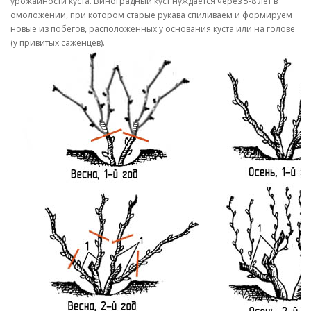
урожайности куста. Виноградный куст нуждается через 5-8 лет в
омоложении, при котором старые рукава спиливаем и формируем
новые из побегов, расположенных у основания куста или на голове
(у привитых саженцев).