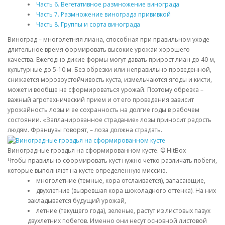
Часть 6. Вегетативное размножение винограда
Часть 7. Размножение винограда прививкой
Часть 8. Группы и сорта винограда
Виноград – многолетняя лиана, способная при правильном уходе
длительное время формировать высокие урожаи хорошего
качества. Ежегодно дикие формы могут давать прирост лиан до 40 м,
культурные до 5-10 м. Без обрезки или неправильно проведенной,
снижается морозоустойчивость куста, измельчаются ягоды и кисти,
может и вообще не сформироваться урожай. Поэтому обрезка –
важный агротехнический прием и от его проведения зависит
урожайность лозы и ее сохранность на долгие годы в рабочем
состоянии. «Запланированное страдание» лозы приносит радость
людям. Французы говорят, – лоза должна страдать.
Виноградные гроздья на сформированном кусте. © HitBox
Чтобы правильно сформировать куст нужно четко различать побеги,
которые выполняют на кусте определенную миссию.
многолетние (темные, кора отслаивается), запасающие,
двухлетние (вызревшая кора шоколадного оттенка). На них
закладывается будущий урожай,
летние (текущего года), зеленые, растут из листовых пазух
двухлетних побегов. Именно они несут основной листовой