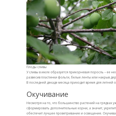
Плоды сливы
У сливы в июле образуется прикорневая поросль – ее н
развесив пластинки фольги, белые ленты или накрыв де
В последней декаде месяца приходит время для летней 
Окучивание
Несмотря на то, что большинство растений на грядках 
сформировать дополнительные корни, а значит, укрепить
обеспечит лучшее проветривание и освещение. Окучива