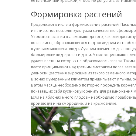
ее пленкой или крышкой, чтобы не допустить загниван
Формировка растений
Продолжают в июле и формирование растений. Пасынков
и патиссонов позволят культурам качественно сформиро
У томатов пасынки выламывают до того, как они достигну
после листа, образовавшегося над последним из необход
в уже завязавшиеся плоды. Лучшим временем для процед
Формировке подвергают и дыни. У них отщипывают плеть по
удаляя плети на которых не образовалось завязи. Таким ж
плети прищипывают над третьим листочком после завязи
давности (растения выросшие из такого семенного матер
В зонах с умеренным климатом прищипывают и тыквы, ост
В этом месяце необходимо повторно проредить корнеплод
показавших себя кустиков укоренить для размножения 
Если на яблонях много плодов – необходимо позаботить
производят и на смородине, и на крыжовнике.