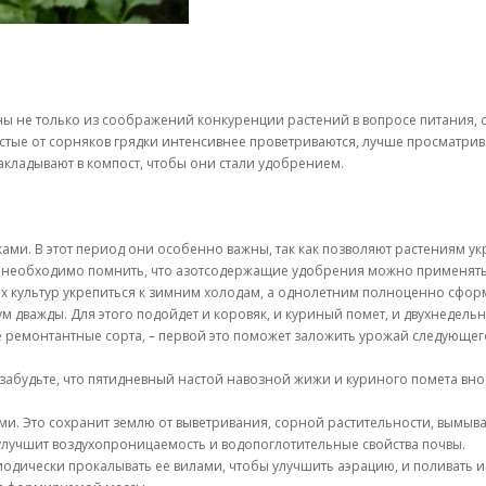
ы не только из соображений конкуренции растений в вопросе питания, св
стые от сорняков грядки интенсивнее проветриваются, лучше просматрив
закладывают в компост, чтобы они стали удобрением.
ками. В этот период они особенно важны, так как позволяют растениям ук
необходимо помнить, что азотсодержащие удобрения можно применять то
их культур укрепиться к зимним холодам, а однолетним полноценно сфо
дважды. Для этого подойдет и коровяк, и куриный помет, и двухнедельн
ремонтантные сорта, – первой это поможет заложить урожай следующего г
 забудьте, что пятидневный настой навозной жижи и куриного помета вно
и. Это сохранит землю от выветривания, сорной растительности, вымыва
улучшит воздухопроницаемость и водопоглотительные свойства почвы.
риодически прокалывать ее вилами, чтобы улучшить аэрацию, и поливать и