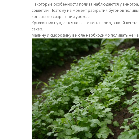
Некоторые особенности полива наблюдаются у виноград
соцветий. Поэтому на момент раскрытия бутонов поливы
конечного созревания урожая.
Крыжовник нуждается во влаге весь период своей вегета
сахар.
Малину и смородину в июле необходимо поливать не част