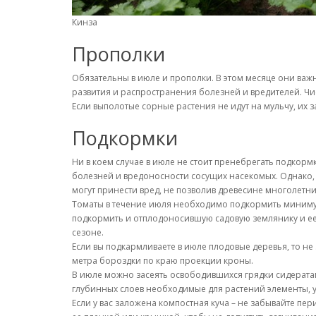
Кинза
Прополки
Обязательны в июле и прополки. В этом месяце они важн
развития и распространения болезней и вредителей. Чи
Если выполотые сорные растения не идут на мульчу, их 
Подкормки
Ни в коем случае в июле не стоит пренебрегать подкорм
болезней и вредоносности сосущих насекомых. Однако, 
могут принести вред, не позволив древесине многолетн
Томаты в течение июля необходимо подкормить минимум 
подкормить и отплодоносившую садовую землянику и ее 
сезоне.
Если вы подкармливаете в июле плодовые деревья, то не
метра бороздки по краю проекции кроны.
В июле можно засеять освободившихся грядки сидератам
глубинных слоев необходимые для растений элементы, 
Если у вас заложена компостная куча – не забывайте пе