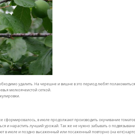
еобходимо удалить. На черешне и вишне в это период любят полакомитьс
ревья мелкоячеистой сеткой.
окулировки.
уже сформировалось, в июле продолжают производить окучивание томато
ся и нарастить лучший урожай. Так же не нужно забывать о подвязывании
ют в июле и поздно высаженный или посаженный повторно (на юге) карт