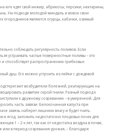
на юге едят свой инжир, абрикосы, персики, нектарины,
дынь. На подходе молодой миндаль и вовсю свои
ех огородников являются огурцы, кабачки, озимый
тельно соблюдать регулярность поливов. Если
ьзя устраивать частые поверхностные поливы – это
е и способствует распространению грибковых
лый душ. Его можно устроить из лейки с дождевой
же подстерегают возбудители болезней, реагирующие на
овоцировать развитие серой гнили. Разный подход к
 приступили к дружному созреванию – в умеренной. Для
росить часть завязи. Белокочанная капуста при
наче завязь наберет лишнюю влагу и будет гнить.
ов и ягод, заложить недостаточно плодовых почек для
в 1 – 2-х лет, так как от недостатка воздуха в почве,
 или в период созревания урожая, – благодаря