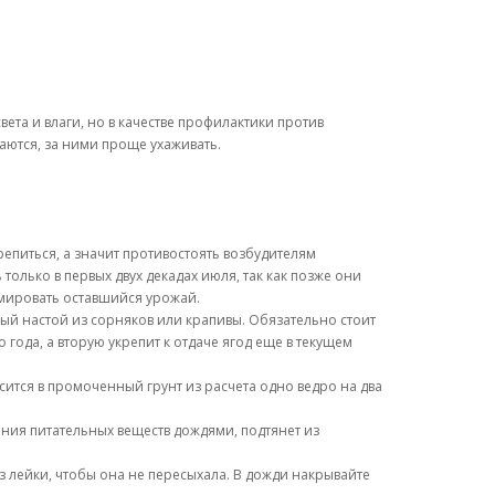
ета и влаги, но в качестве профилактики против
аются, за ними проще ухаживать.
репиться, а значит противостоять возбудителям
лько в первых двух декадах июля, так как позже они
рмировать оставшийся урожай.
ый настой из сорняков или крапивы. Обязательно стоит
ода, а вторую укрепит к отдаче ягод еще в текущем
сится в промоченный грунт из расчета одно ведро на два
ния питательных веществ дождями, подтянет из
з лейки, чтобы она не пересыхала. В дожди накрывайте