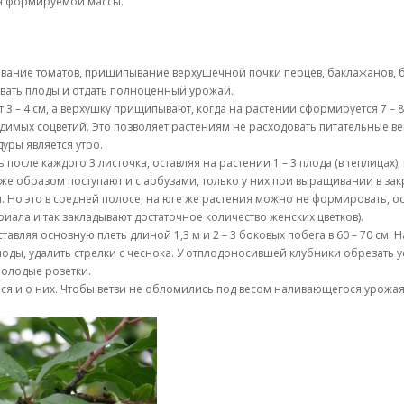
ия формируемой массы.
ание томатов, прищипывание верхушечной почки перцев, баклажанов, бр
вать плоды и отдать полноценный урожай.
т 3 – 4 см, а верхушку прищипывают, когда на растении сформируется 7 –
имых соцветий. Это позволяет растениям не расходовать питательные веще
уры является утро.
сле каждого 3 листочка, оставляя на растении 1 – 3 плода (в теплицах), и
е образом поступают и с арбузами, только у них при выращивании в закрыт
. Но это в средней полосе, на юге же растения можно не формировать, 
иала и так закладывают достаточное количество женских цветков).
авляя основную плеть длиной 1,3 м и 2 – 3 боковых побега в 60 – 70 см.
ы, удалить стрелки с чеснока. У отплодоносившей клубники обрезать усы
молодые розетки.
ся и о них. Чтобы ветви не обломились под весом наливающегося урожая