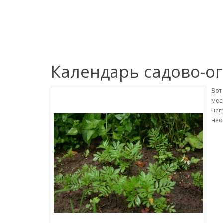
Календарь садово-о
Вот
мес
наг
нео