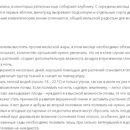
алина, в некоторых регионах еще собирают клубнику. С середины месяца 
ются первые яблоки, виноград, вызревают подсолнухи и отдельные сорта 
зным климатическим зонам отличаются, общей июльской радостью для вс
стениям выстоять против июльской жары, в этом месяце необходимо обяза
осыхает, количество орошений нужно увеличить. Но не в коем случае нел
 растений, создает дополнительную влажность воздуха в приземном сло
а ночь.
держится несколько дней, хорошей помощью для растений становится теп
увеличит тургор тканей и снизит их температуру.
ть теплой водой (около 18 – 22 °C) и только утром, так как в июле их у
лажнение почвы. Если поливать на ночь садовую землянику, – легко спр
ассово закладывают плоды – нуждаются в высокой влажности почвы, те что
 может стать причиной развития вершинной гнили и заставить растения сб
чаны. А вот дыни и арбузы во второй половине лета поливать не нужно, и
евья и ягодные кустарники от недостатка влаги могут сбросить часть плод
ой круг деревьев во влажном состоянии тоже опасно, особенно для саженце
рованные сады необходимо поливать лишь при сильно затянувшейся жаре
поливах не нуждаются.