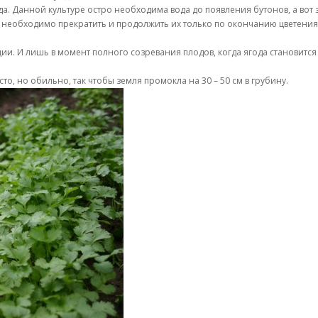
а. Данной культуре остро необходима вода до появления бутонов, а вот
 необходимо прекратить и продолжить их только по окончанию цветения.
ции. И лишь в момент полного созревания плодов, когда ягода становитс
о, но обильно, так чтобы земля промокла на 30 – 50 см в грубину.