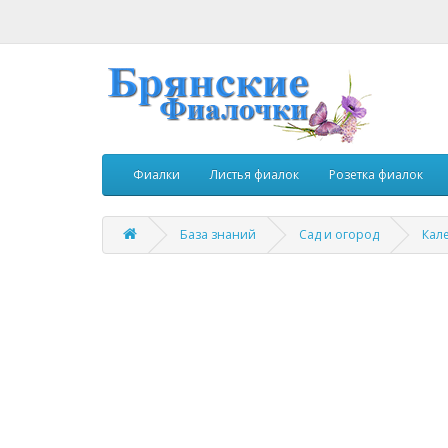
Фиалки
Листья фиалок
Розетка фиалок
База знаний
Сад и огород
Кал