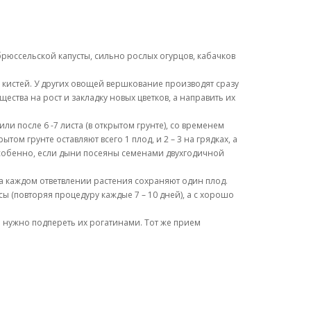
юссельской капусты, сильно рослых огурцов, кабачков
 8 кистей. У других овощей вершкование производят сразу
ства на рост и закладку новых цветков, а направить их
ли после 6 -7 листа (в открытом грунте), со временем
ом грунте оставляют всего 1 плод, и 2 – 3 на грядках, а
особенно, если дыни посеяны семенами двухгодичной
 На каждом ответвлении растения сохраняют один плод.
 (повторяя процедуру каждые 7 – 10 дней), а с хорошо
 нужно подпереть их рогатинами. Тот же прием