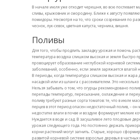
В начале июля уже отходит черешня, во всю поспевает м
сливы, крыжовник и смородину. Ближе к августу появля
помидоры. Несмотря на то, что сроки созревания по ра
чеснок, лук-севок, цветная капуста, черника, вишня.
Поливы
Для того, чтобы продлить закладку урожая и помочь ра
температура воздуха слишком высокая и земля быстро пр
провоцирует образование неглубокой корневой системы
заболеваний, особенно, если земля заряжается влагой н
В периоды, когда температура слишком высокая и жара 
насадкой или из шланга с рассеивателем. Это несколько 
Нельзя забывать о том, что огурцы рекомендовано полива
перепады температур, пересыхание, охлаждение и переув
поливу требуют разные сорта томатов: те, что в июле м
перцев в этот период опасен недостаточный полив, – он
недостатке влаги в почве и воздухе формирует мелкие ко
Нуждается в воде и сад. В засушливое лето плодовые дер
урожая следующего года. Но постоянно держать прикорнев
корни растений могут загнить. Старые, хорошо сформи
развитой корневой системе взрослые деревья в частных 