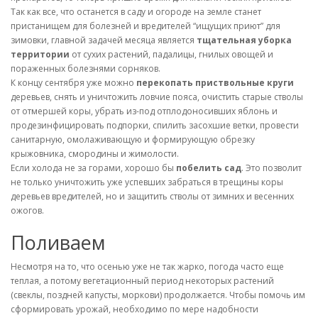
Так как все, что останется в саду и огороде на земле станет
пристанищем для болезней и вредителей “ищущих приют” для
зимовки, главной задачей месяца является
тщательная уборка
территории
от сухих растений, падалицы, гнилых овощей и
пораженных болезнями сорняков.
К концу сентября уже можно
перекопать приствольные круги
деревьев, снять и уничтожить ловчие пояса, очистить старые стволы
от отмершей коры, убрать из-под отплодоносивших яблонь и
продезинфицировать подпорки, спилить засохшие ветки, провести
санитарную, омолаживающую и формирующую обрезку
крыжовника, смородины и жимолости.
Если холода не за горами, хорошо бы
побелить сад
. Это позволит
не только уничтожить уже успевших забраться в трещины коры
деревьев вредителей, но и защитить стволы от зимних и весенних
ожогов.
Поливаем
Несмотря на то, что осенью уже не так жарко, погода часто еще
теплая, а потому вегетационный период некоторых растений
(свеклы, поздней капусты, моркови) продолжается. Чтобы помочь им
сформировать урожай, необходимо по мере надобности