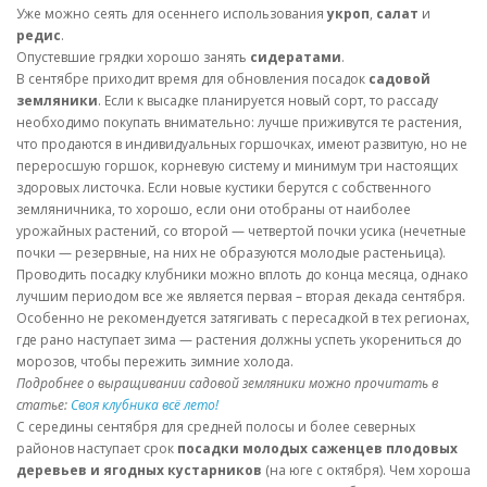
Уже можно сеять для осеннего использования
укроп
,
салат
и
редис
.
Опустевшие грядки хорошо занять
сидератами
.
В сентябре приходит время для обновления посадок
садовой
земляники
. Если к высадке планируется новый сорт, то рассаду
необходимо покупать внимательно: лучше приживутся те растения,
что продаются в индивидуальных горшочках, имеют развитую, но не
переросшую горшок, корневую систему и минимум три настоящих
здоровых листочка. Если новые кустики берутся с собственного
земляничника, то хорошо, если они отобраны от наиболее
урожайных растений, со второй — четвертой почки усика (нечетные
почки — резервные, на них не образуются молодые растеньица).
Проводить посадку клубники можно вплоть до конца месяца, однако
лучшим периодом все же является первая – вторая декада сентября.
Особенно не рекомендуется затягивать с пересадкой в тех регионах,
где рано наступает зима — растения должны успеть укорениться до
морозов, чтобы пережить зимние холода.
Подробнее о выращивании садовой земляники можно прочитать в
статье:
Своя клубника всё лето!
С середины сентября для средней полосы и более северных
районов наступает срок
посадки молодых саженцев плодовых
деревьев и ягодных кустарников
(на юге с октября). Чем хороша