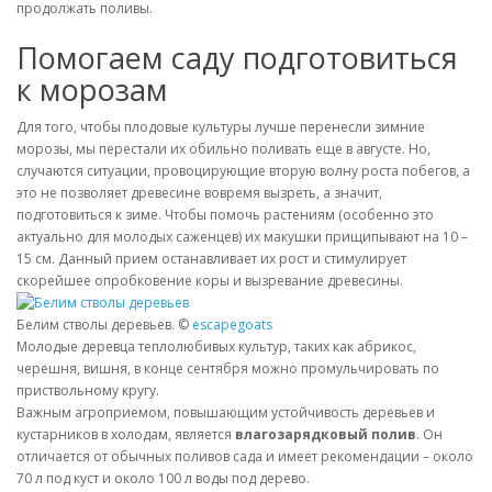
продолжать поливы.
Помогаем саду подготовиться
к морозам
Для того, чтобы плодовые культуры лучше перенесли зимние
морозы, мы перестали их обильно поливать еще в августе. Но,
случаются ситуации, провоцирующие вторую волну роста побегов, а
это не позволяет древесине вовремя вызреть, а значит,
подготовиться к зиме. Чтобы помочь растениям (особенно это
актуально для молодых саженцев) их макушки прищипывают на 10 –
15 см. Данный прием останавливает их рост и стимулирует
скорейшее опробковение коры и вызревание древесины.
Белим стволы деревьев. ©
escapegoats
Молодые деревца теплолюбивых культур, таких как абрикос,
черешня, вишня, в конце сентября можно промульчировать по
приствольному кругу.
Важным агроприемом, повышающим устойчивость деревьев и
кустарников в холодам, является
влагозарядковый полив
. Он
отличается от обычных поливов сада и имеет рекомендации – около
70 л под куст и около 100 л воды под дерево.