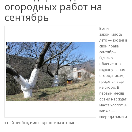
огородных работ на
сентябрь
Вот и
закончилось
лето — входит в
свои права
сентябрь.
Однако
облегченно
вздохнуть, нам
огородникам,
придется еще
не скоро. В
первый месяц
осени нас ждет
масса хлопот. А
как же —
впереди зима и
к ней необходимо подготовиться заранее!