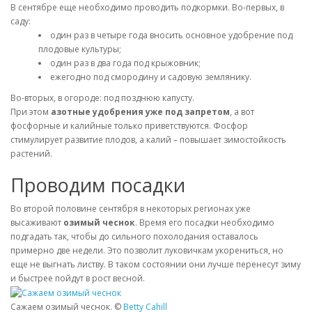
В сентябре еще необходимо проводить подкормки. Во-первых, в
саду:
один раз в четыре года вносить основное удобрение под
плодовые культуры;
один раз в два года под крыжовник;
ежегодно под смородину и садовую землянику.
Во-вторых, в огороде: под позднюю капусту.
При этом
азотные удобрения уже под запретом
, а вот
фосфорные и калийные только приветствуются. Фосфор
стимулирует развитие плодов, а калий – повышает зимостойкость
растений.
Проводим посадки
Во второй половине сентября в некоторых регионах уже
высаживают
озимый чеснок
. Время его посадки необходимо
подгадать так, чтобы до сильного похолодания оставалось
примерно две недели. Это позволит луковичкам укорениться, но
еще не выгнать листву. В таком состоянии они лучше перенесут зиму
и быстрее пойдут в рост весной.
Сажаем озимый чеснок. ©
Betty Cahill