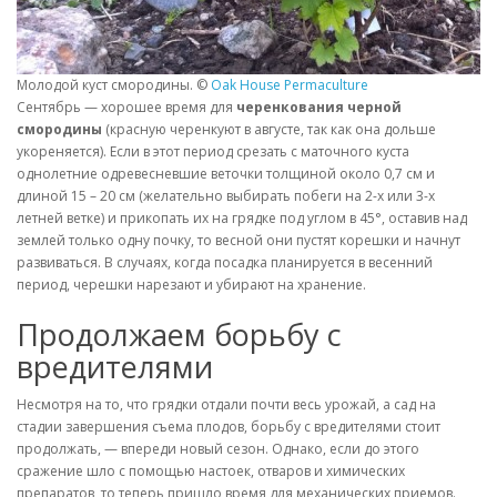
Молодой куст смородины. ©
Oak House Permaculture
Сентябрь — хорошее время для
черенкования черной
смородины
(красную черенкуют в августе, так как она дольше
укореняется). Если в этот период срезать с маточного куста
однолетние одревесневшие веточки толщиной около 0,7 см и
длиной 15 – 20 см (желательно выбирать побеги на 2-х или 3-х
летней ветке) и прикопать их на грядке под углом в 45°, оставив над
землей только одну почку, то весной они пустят корешки и начнут
развиваться. В случаях, когда посадка планируется в весенний
период, черешки нарезают и убирают на хранение.
Продолжаем борьбу с
вредителями
Несмотря на то, что грядки отдали почти весь урожай, а сад на
стадии завершения съема плодов, борьбу с вредителями стоит
продолжать, — впереди новый сезон. Однако, если до этого
сражение шло с помощью настоек, отваров и химических
препаратов, то теперь пришло время для механических приемов.