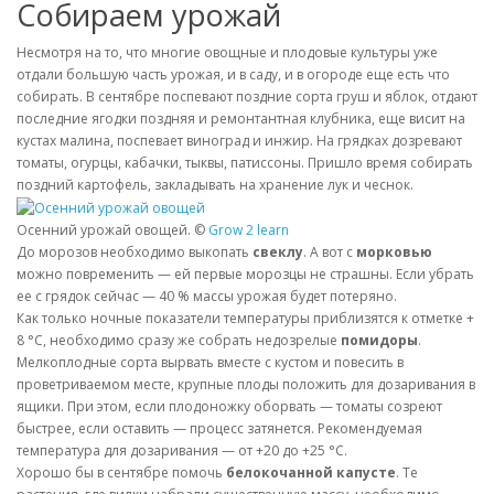
Собираем урожай
Несмотря на то, что многие овощные и плодовые культуры уже
отдали большую часть урожая, и в саду, и в огороде еще есть что
собирать. В сентябре поспевают поздние сорта груш и яблок, отдают
последние ягодки поздняя и ремонтантная клубника, еще висит на
кустах малина, поспевает виноград и инжир. На грядках дозревают
томаты, огурцы, кабачки, тыквы, патиссоны. Пришло время собирать
поздний картофель, закладывать на хранение лук и чеснок.
Осенний урожай овощей. ©
Grow 2 learn
До морозов необходимо выкопать
свеклу
. А вот с
морковью
можно повременить — ей первые морозцы не страшны. Если убрать
ее с грядок сейчас — 40 % массы урожая будет потеряно.
Как только ночные показатели температуры приблизятся к отметке +
8 °C, необходимо сразу же собрать недозрелые
помидоры
.
Мелкоплодные сорта вырвать вместе с кустом и повесить в
проветриваемом месте, крупные плоды положить для дозаривания в
ящики. При этом, если плодоножку оборвать — томаты созреют
быстрее, если оставить — процесс затянется. Рекомендуемая
температура для дозаривания — от +20 до +25 °C.
Хорошо бы в сентябре помочь
белокочанной капусте
. Те