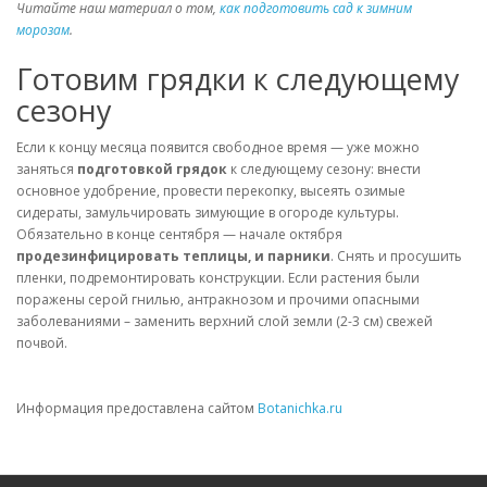
Читайте наш материал о том,
как подготовить сад к зимним
морозам
.
Готовим грядки к следующему
сезону
Если к концу месяца появится свободное время — уже можно
заняться
подготовкой грядок
к следующему сезону: внести
основное удобрение, провести перекопку, высеять озимые
сидераты, замульчировать зимующие в огороде культуры.
Обязательно в конце сентября — начале октября
продезинфицировать теплицы, и парники
. Снять и просушить
пленки, подремонтировать конструкции. Если растения были
поражены серой гнилью, антракнозом и прочими опасными
заболеваниями – заменить верхний слой земли (2-3 см) свежей
почвой.
Информация предоставлена сайтом
Botanichka.ru