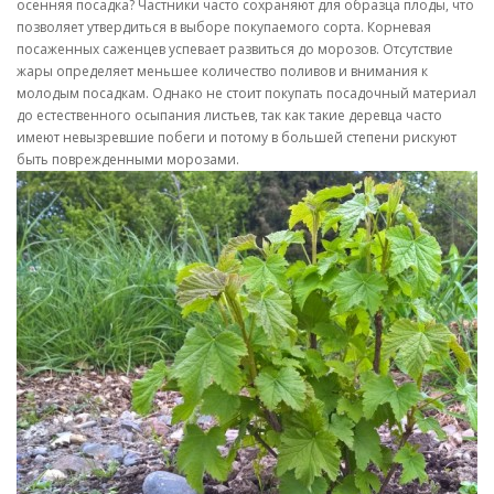
осенняя посадка? Частники часто сохраняют для образца плоды, что
позволяет утвердиться в выборе покупаемого сорта. Корневая
посаженных саженцев успевает развиться до морозов. Отсутствие
жары определяет меньшее количество поливов и внимания к
молодым посадкам. Однако не стоит покупать посадочный материал
до естественного осыпания листьев, так как такие деревца часто
имеют невызревшие побеги и потому в большей степени рискуют
быть поврежденными морозами.