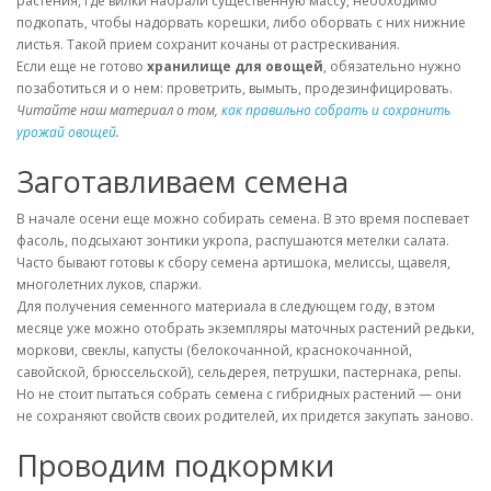
растения, где вилки набрали существенную массу, необходимо
подкопать, чтобы надорвать корешки, либо оборвать с них нижние
листья. Такой прием сохранит кочаны от растрескивания.
Если еще не готово
хранилище для овощей
, обязательно нужно
позаботиться и о нем: проветрить, вымыть, продезинфицировать.
Читайте наш материал о том,
как правильно собрать и сохранить
урожай овощей
.
Заготавливаем семена
В начале осени еще можно собирать семена. В это время поспевает
фасоль, подсыхают зонтики укропа, распушаются метелки салата.
Часто бывают готовы к сбору семена артишока, мелиссы, щавеля,
многолетних луков, спаржи.
Для получения семенного материала в следующем году, в этом
месяце уже можно отобрать экземпляры маточных растений редьки,
моркови, свеклы, капусты (белокочанной, краснокочанной,
савойской, брюссельской), сельдерея, петрушки, пастернака, репы.
Но не стоит пытаться собрать семена с гибридных растений — они
не сохраняют свойств своих родителей, их придется закупать заново.
Проводим подкормки