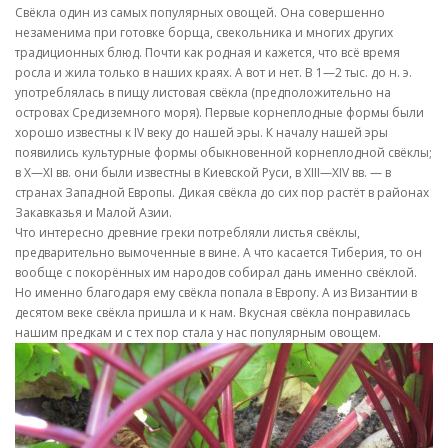
Свёкла один из самых популярных овощей. Она совершенно
незаменима при готовке борща, свекольника и многих других
традиционных блюд. Почти как родная и кажется, что всё время
росла и жила только в наших краях. А вот и нет. В 1—2 тыс. до н. э.
употреблялась в пищу листовая свёкла (предположительно на
островах Средиземного моря). Первые корнеплодные формы были
хорошо известны к IV веку до нашей эры. К началу нашей эры
появились культурные формы обыкновенной корнеплодной свёклы;
в X—XI вв. они были известны в Киевской Руси, в XIII—XIV вв. — в
странах Западной Европы. Дикая свёкла до сих пор растёт в районах
Закавказья и Малой Азии.
Что интересно древние греки потребляли листья свёклы,
предварительно вымоченные в вине. А что касается Тиберия, то он
вообще с покорённых им народов собирал дань именно свёклой.
Но именно благодаря ему свёкла попала в Европу. А из Византии в
десятом веке свёкла пришла и к нам. Вкусная свёкла понравилась
нашим предкам и с тех пор стала у нас популярным овощем.