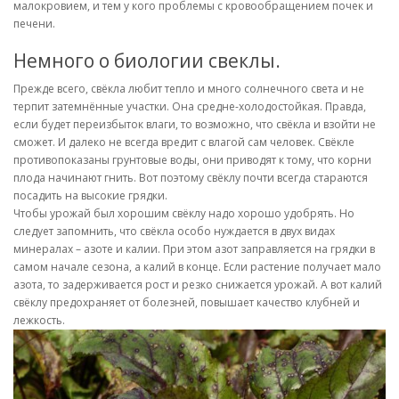
малокровием, и тем у кого проблемы с кровообращением почек и
печени.
Немного о биологии свеклы.
Прежде всего, свёкла любит тепло и много солнечного света и не
терпит затемнённые участки. Она средне-холодостойкая. Правда,
если будет переизбыток влаги, то возможно, что свёкла и взойти не
сможет. И далеко не всегда вредит с влагой сам человек. Свёкле
противопоказаны грунтовые воды, они приводят к тому, что корни
плода начинают гнить. Вот поэтому свёклу почти всегда стараются
посадить на высокие грядки.
Чтобы урожай был хорошим свёклу надо хорошо удобрять. Но
следует запомнить, что свёкла особо нуждается в двух видах
минералах – азоте и калии. При этом азот заправляется на грядки в
самом начале сезона, а калий в конце. Если растение получает мало
азота, то задерживается рост и резко снижается урожай. А вот калий
свёклу предохраняет от болезней, повышает качество клубней и
лежкость.