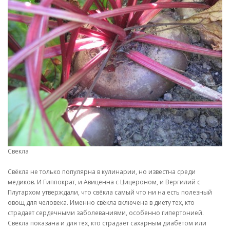
Свекла
Свёкла не только популярна в кулинарии, но известна среди
медиков. И Гиппократ, и Авиценна с Цицероном, и Вергилий с
Плутархом утверждали, что свёкла самый что ни на есть полезный
овощ для человека. Именно свёкла включена в диету тех, кто
страдает сердечными заболеваниями, особенно гипертонией.
Свёкла показана и для тех, кто страдает сахарным диабетом или