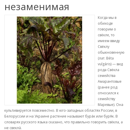
незаменимая
Когда мы в
обиходе
говорим о
свёкле, то
имеем ввиду
Свёклу
обыкновенную
(лат. Béta
vulgáris) — вид
рода Свёкла
семейства
Амарантовые
(ранее род
относился к
семейству
Маревые). Она
культивируется повсеместно. В юго-западных областях России, в
Белоруссии и на Украине растение называют бура́к или буря́к. В
словарях русского языка сказано, что правильно говорить свёкла, а
не свекла́.