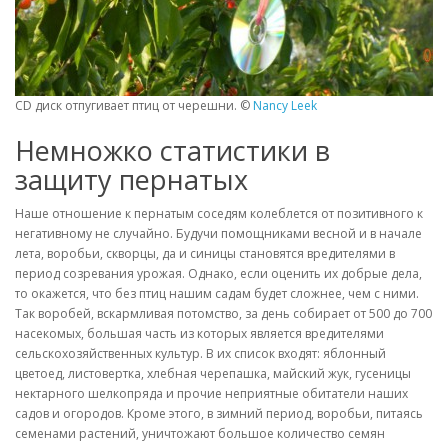
CD диск отпугивает птиц от черешни. ©
Nancy Leek
Немножко статистики в
защиту пернатых
Наше отношение к пернатым соседям колеблется от позитивного к
негативному не случайно. Будучи помощниками весной и в начале
лета, воробьи, скворцы, да и синицы становятся вредителями в
период созревания урожая. Однако, если оценить их добрые дела,
то окажется, что без птиц нашим садам будет сложнее, чем с ними.
Так воробей, вскармливая потомство, за день собирает от 500 до 700
насекомых, большая часть из которых является вредителями
сельскохозяйственных культур. В их список входят: яблонный
цветоед, листовертка, хлебная черепашка, майский жук, гусеницы
нектарного шелкопряда и прочие неприятные обитатели наших
садов и огородов. Кроме этого, в зимний период, воробьи, питаясь
семенами растений, уничтожают большое количество семян