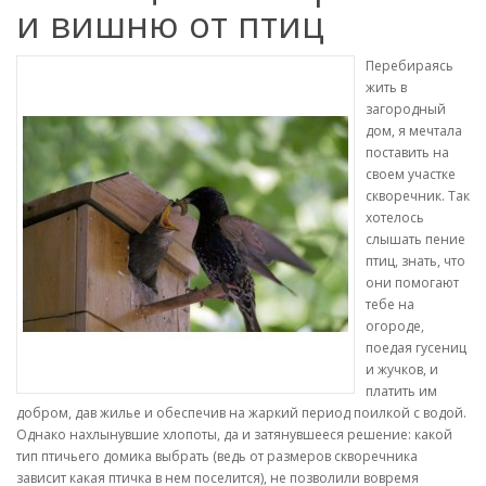
и вишню от птиц
Перебираясь
жить в
загородный
дом, я мечтала
поставить на
своем участке
скворечник. Так
хотелось
слышать пение
птиц, знать, что
они помогают
тебе на
огороде,
поедая гусениц
и жучков, и
платить им
добром, дав жилье и обеспечив на жаркий период поилкой с водой.
Однако нахлынувшие хлопоты, да и затянувшееся решение: какой
тип птичьего домика выбрать (ведь от размеров скворечника
зависит какая птичка в нем поселится), не позволили вовремя