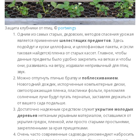
Защита клубники от птиц. ©
portwings
Одним из самых старых, дедовских, методов спасения урожая
является применение
шелестящих предметов
. Здесь
подойдут и куски целлофана, и целлофановые пакеты, и (если
таковая найдется) пленка от старых кассет. Главное, чтобы
данные предметы было удобно закрепить на ветках и чтобы
они, развиваясь на ветру, издавали непривычный для птиц
звук.
Можно отпугнуть птичью братву и
поблескиванием
.
Новогодний дождик, испорченные компьютерные диски,
светоотражающая пленка, пластинки фольги, преломляя
солнечные лучи будут пугать пернатых, заставляя держаться
от вашего сада подальше.
Достаточно надежным средством служит
укрытие молодых
деревьев
нетканым укрывным материалом, оставшимся от
укрытия грядок, пленкой, или просто старыми простынями,
закрепленными за края прищепками.
Очень часто современные садоводы рекомендуют набросить