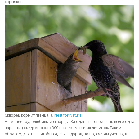
сорняков.
Скворец кормит птенца. ©
Nest for Nature
Не менее трудолюбивы и скворцы. За один световой день всего одна
пара птиц съедает около 300 г насекомых и их личинок. Таким
образом, для того, чтобы сад был здоров, по подсчетам ученых, в