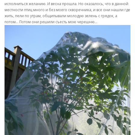
исполниться желанию. И весна прошла. Но оказалось, что в данной
местности птиц много и без моего скворечника, и все они нашли где
жить, пели по утрам, общипывали молодую зелень с грядок, а
потом… Потом они решили съесть мою черешню…