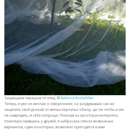
Защищаем черешню от птиц. ©
Rebecca Rockefeller
Теперь я уже не мечтаю о скворечнике, но раздумываю: как же
защитить свой урожай от милых пернатых обжор, да так чтобы и им
не навредить, и себе попроще. Поискав на просторах интернета,
поинтересовавшись у друзей, я набросала список возможных
вариантов, один из которых, возможно пригодится и вам.