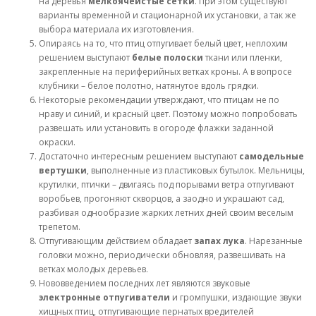
на деревья
мелкоячеистые сетки
. При этом существуют
варианты временной и стационарной их установки, а так же
выбора материала их изготовления.
Опираясь на то, что птиц отпугивает белый цвет, неплохим
решением выступают
белые полоски
ткани или пленки,
закрепленные на периферийных ветках кроны. А в вопросе
клубники – белое полотно, натянутое вдоль грядки.
Некоторые рекомендации утверждают, что птицам не по
нраву и синий, и красный цвет. Поэтому можно попробовать
развешать или установить в огороде флажки заданной
окраски.
Достаточно интересным решением выступают
самодельные
вертушки
, выполненные из пластиковых бутылок. Мельницы,
крутилки, птички – двигаясь под порывами ветра отпугивают
воробьев, прогоняют скворцов, а заодно и украшают сад,
разбивая однообразие жарких летних дней своим веселым
трепетом.
Отпугивающим действием обладает
запах лука
. Нарезанные
головки можно, периодически обновляя, развешивать на
ветках молодых деревьев.
Нововведением последних лет являются звуковые
электронные отпугиватели
и громпушки, издающие звуки
хищных птиц, отпугивающие пернатых вредителей