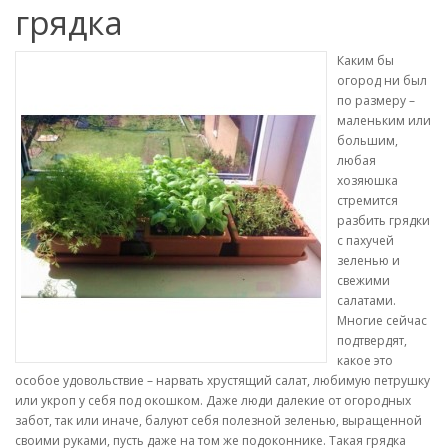
грядка
Каким бы
огород ни был
по размеру –
маленьким или
большим,
любая
хозяюшка
стремится
разбить грядки
с пахучей
зеленью и
свежими
салатами.
Многие сейчас
подтвердят,
какое это
особое удовольствие – нарвать хрустящий салат, любимую петрушку
или укроп у себя под окошком. Даже люди далекие от огородных
забот, так или иначе, балуют себя полезной зеленью, выращенной
своими руками, пусть даже на том же подоконнике. Такая грядка