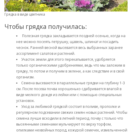
Грядка в виде цветника
Чтобы грядка получилась:
Полезная грядка закладывается поздней осенью, когда на
нее можно посеять петрушку, щавель, шпинат и посадить
чеснок. Ранней весной высевается весь выбранных заранее
ассортимент салатов и растений.
Участок земли для этого перекапывается, удобряется
только органическими удобрениями, ведь что мы заложим в
грядку, то потом и получим в зелени, а как следствие и в свой
организм.
Семена высеваются в параллельные грядки на глубину 1-3
см. После посева почва хорошенько сдабривается влагой в
виде мелкого дождя из лейки или с помощью специальных
установок.
Уход за любимой грядкой состоит в поливе, прополке и
регулярном подсевании свежих семян новых растений. Чтобы
семена лучше всходили в летний период, почву с только что
высеянными семенами мульчируют по верху торфом,
опилками нехвойных пород, кожурой семечек, измельченной