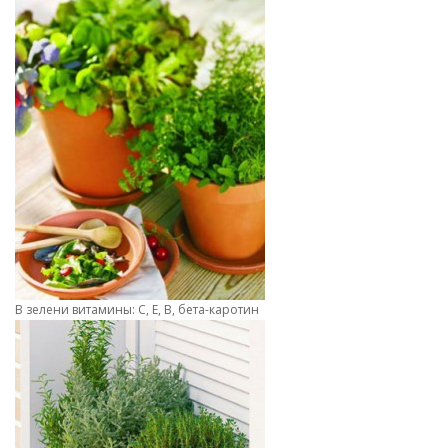
В зелени витамины: С, Е, В, бета-каротин