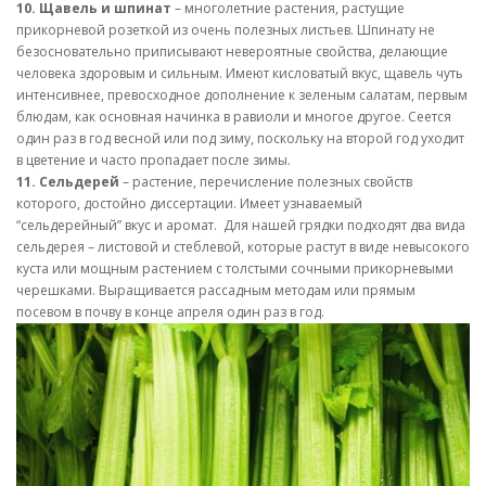
10. Щавель и шпинат
– многолетние растения, растущие
прикорневой розеткой из очень полезных листьев. Шпинату не
безосновательно приписывают невероятные свойства, делающие
человека здоровым и сильным. Имеют кисловатый вкус, щавель чуть
интенсивнее, превосходное дополнение к зеленым салатам, первым
блюдам, как основная начинка в равиоли и многое другое. Сеется
один раз в год весной или под зиму, поскольку на второй год уходит
в цветение и часто пропадает после зимы.
11. Сельдерей
– растение, перечисление полезных свойств
которого, достойно диссертации. Имеет узнаваемый
“сельдерейный” вкус и аромат. Для нашей грядки подходят два вида
сельдерея – листовой и стеблевой, которые растут в виде невысокого
куста или мощным растением с толстыми сочными прикорневыми
черешками. Выращивается рассадным методам или прямым
посевом в почву в конце апреля один раз в год.