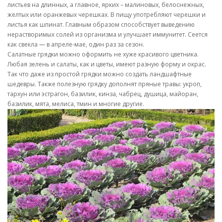
листьев на длинных, а главное, ярких – малиновых, белоснежных,
желтых или оранжевых черешках. В пищу употребляют черешки и
листья как шпинат. Главным образом способствует выведению
нерастворимых солей из организма и улучшает иммунитет. Сеется
как свекла
—
в апреле-мае, один раз за сезон.
Салатные грядки можно оформить не хуже красивого цветника.
Любая зелень и салаты, как и цветы, имеют разную форму и окрас.
Так что даже из простой грядки можно создать ландшафтные
шедевры. Также полезную грядку дополнят пряные травы: укроп,
тархун или эстрагон, базилик, кинза, чабрец, душица, майоран,
базилик, мята, мелиса, тмин и многие другие.