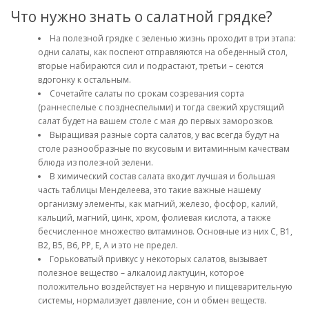
Что нужно знать о салатной грядке?
На полезной грядке с зеленью жизнь проходит в три этапа:
одни салаты, как поспеют отправляются на обеденный стол,
вторые набираются сил и подрастают, третьи – сеются
вдогонку к остальным.
Сочетайте салаты по срокам созревания сорта
(раннеспелые с позднеспелыми) и тогда свежий хрустящий
салат будет на вашем столе с мая до первых заморозков.
Выращивая разные сорта салатов, у вас всегда будут на
столе разнообразные по вкусовым и витаминным качествам
блюда из полезной зелени.
В химический состав салата входит лучшая и большая
часть таблицы Менделеева, это такие важные нашему
организму элементы, как магний, железо, фосфор, калий,
кальций, магний, цинк, хром, фолиевая кислота, а также
бесчисленное множество витаминов. Основные из них С, B1,
B2, B5, B6, PP, E, A и это не предел.
Горьковатый привкус у некоторых салатов, вызывает
полезное вещество – алкалоид лактуцин, которое
положительно воздействует на нервную и пищеварительную
системы, нормализует давление, сон и обмен веществ.