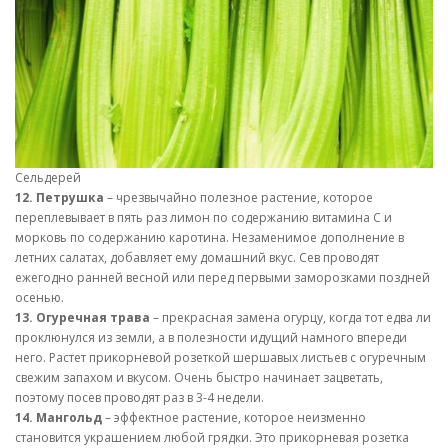
Сельдерей
12. Петрушка
– чрезвычайно полезное растение, которое
переплевывает в пять раз лимон по содержанию витамина С и
морковь по содержанию каротина. Незаменимое дополнение в
летних салатах, добавляет ему домашний вкус. Сев проводят
ежегодно ранней весной или перед первыми заморозками поздней
осенью.
13. Огуречная трава
– прекрасная замена огурцу, когда тот едва ли
проклюнулся из земли, а в полезности идущий намного впереди
него. Растет прикорневой розеткой шершавых листьев с огуречным
свежим запахом и вкусом. Очень быстро начинает зацветать,
поэтому посев проводят раз в 3-4 недели.
14. Мангольд
– эффектное растение, которое неизменно
становится украшением любой грядки. Это прикорневая розетка