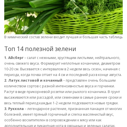
В химический состав зелени входит лучшая и большая часть таблицы 
Топ 14 полезной зелени
1. Айсберг
– салат с нежными, хрустящим листьями, нейтрального,
очень свежего вкуса. Формирует неплотные кочанчики, диаметром
10-20 см. Высевается с интервалом в 2 недели весь сезон, начиная с
периода, когда почва оттает на 4 см и последний раз в конце августа.
2. Латук листовой и кочанный
– представлен очень большим
количеством сортов с разной интенсивностью вкуса и горчинки.
Растут в виде прикорневой розетки или рыхлого кочанчика. В грунт
высаживаются или рассадой, или семенами в самые ранние сроки и
весь теплый период каждые 1-2 недели подсеваются новые грядки.
3. Руккола
– легендарное растение, признанная панацея от многих
болезней, имеет пряный горчичный и слегка маслянистый вкус,
особенно восхитителен в сопровождении к мясу или как
дополнительная и пикантная нота в овощных и зеленых салатах.