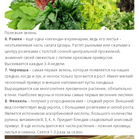
Полезная зелень
6. Ромен
– еще одна «легенда» в кулинарии, ведь его листья –
неотъемлемая часть салата Цезарь. Растет рыхлыми или сжатыми к
центру розетками с толстой сочной центральной прожилкой,
знаменит своей свежестью с легким ореховым привкусом.
Высеивается каждые 3-4 недели.
7. Черемша
– самая первая зелень, которая появляется на наших
грядках, когда и лук, и чеснок только трогаются в рост. Имеет мягкий
чесночный привкус и внешне напоминает кусты ландыша.
Выращивается как многолетнее луковичное растение, обязательно
в тени. Наиболее вкусны и полезны самые первые весенние листики.
8. Фенхель
– получил у огородников имя – сладкий укроп. Внешний
вид соответствует виду укропа, с большими розетками и силой роста.
Является источником аскорбиновой кислоты, большого количества
рутина, витаминов В, Е, К, А. Придает блюдам сладковатый анисовый
привкус. В еде используются все части растения – ложная луковица,
листья и семена. Сеется 1-3 раза за сезон.