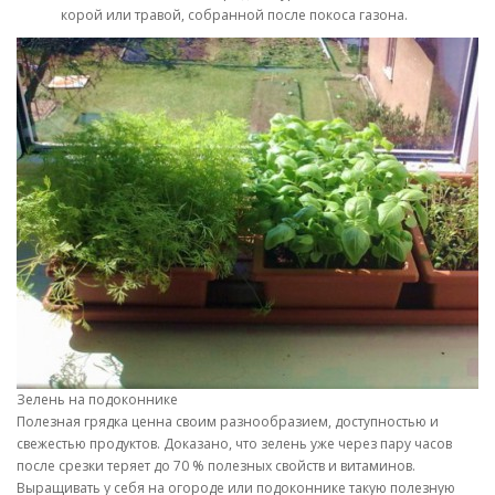
корой или травой, собранной после покоса газона.
Зелень на подоконнике
Полезная грядка ценна своим разнообразием, доступностью и
свежестью продуктов. Доказано, что зелень уже через пару часов
после срезки теряет до 70 % полезных свойств и витаминов.
Выращивать у себя на огороде или подоконнике такую полезную