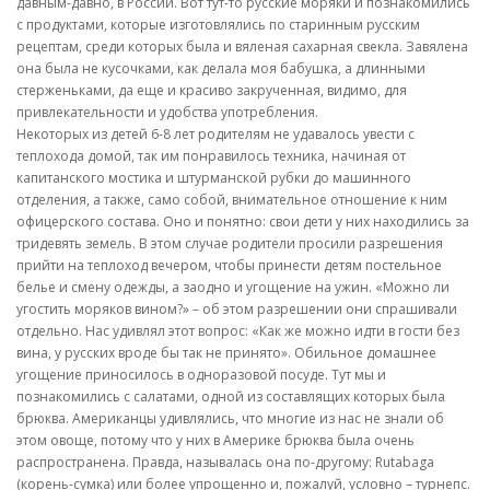
давным-давно, в России. Вот тут-то русские моряки и познакомились
с продуктами, которые изготовлялись по старинным русским
рецептам, среди которых была и вяленая сахарная свекла. Завялена
она была не кусочками, как делала моя бабушка, а длинными
стерженьками, да еще и красиво закрученная, видимо, для
привлекательности и удобства употребления.
Некоторых из детей 6-8 лет родителям не удавалось увести с
теплохода домой, так им понравилось техника, начиная от
капитанского мостика и штурманской рубки до машинного
отделения, а также, само собой, внимательное отношение к ним
офицерского состава. Оно и понятно: свои дети у них находились за
тридевять земель. В этом случае родители просили разрешения
прийти на теплоход вечером, чтобы принести детям постельное
белье и смену одежды, а заодно и угощение на ужин. «Можно ли
угостить моряков вином?» – об этом разрешении они спрашивали
отдельно. Нас удивлял этот вопрос: «Как же можно идти в гости без
вина, у русских вроде бы так не принято». Обильное домашнее
угощение приносилось в одноразовой посуде. Тут мы и
познакомились с салатами, одной из составлящих которых была
брюква. Американцы удивлялись, что многие из нас не знали об
этом овоще, потому что у них в Америке брюква была очень
распространена. Правда, называлась она по-другому: Rutabaga
(корень-сумка) или более упрощенно и, пожалуй, условно – турнепс.