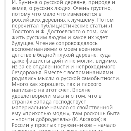
И. Бунина о русской деревне, природе и
земле, о русских людях. Очень грустно,
потому что мало что изменяется в
российских деревнях к лучшему. Потом
перечитал публицистические статьи Л.
Толстого и Ф. Достоевского о том, как
жить русским людям и какое их ждет
будущее. Чтение сопровождалось
воспоминаниями о моем военном
детстве в бедной глухой деревне, куда
даже фашисты дойти не могли, видимо,
из-за ее отдаленности и непроходимого
бездорожья. Вместе с воспоминаниями
родились мысли о русской самобытности.
Много как хорошего, так и плохого
написано на этот счет. Вполне
удовлетворили мысли о том, что в
странах Запада господствует
материальное начало со свойственной
ему «прихотью моды», там роскошь быта
– «почти добродетель» (К. Аксаков); в
России у простых труженников – начало
духовное, «совесть и дух», которым