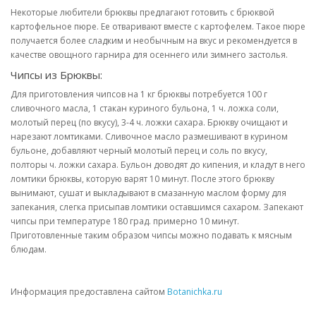
Некоторые любители брюквы предлагают готовить с брюквой
картофельное пюре. Ее отваривают вместе с картофелем. Такое пюре
получается более сладким и необычным на вкус и рекомендуется в
качестве овощного гарнира для осеннего или зимнего застолья.
Чипсы из Брюквы:
Для приготовления чипсов на 1 кг брюквы потребуется 100 г
сливочного масла, 1 стакан куриного бульона, 1 ч. ложка соли,
молотый перец (по вкусу), 3-4 ч. ложки сахара. Брюкву очищают и
нарезают ломтиками. Сливочное масло размешивают в курином
бульоне, добавляют черный молотый перец и соль по вкусу,
полторы ч. ложки сахара. Бульон доводят до кипения, и кладут в него
ломтики брюквы, которую варят 10 минут. После этого брюкву
вынимают, сушат и выкладывают в смазанную маслом форму для
запекания, слегка присыпав ломтики оставшимся сахаром. Запекают
чипсы при температуре 180 град. примерно 10 минут.
Приготовленные таким образом чипсы можно подавать к мясным
блюдам.
Информация предоставлена сайтом
Botanichka.ru