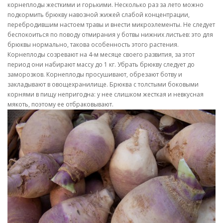
корнеплоды жесткими и горькими. Несколько раз за лето можно
подкормить брюкву навозной жижей слабой концентрации,
перебродившим настоем травы и внести микроэлементы. Не следует
беспокоиться по поводу отмирания у ботвы нижних листьев: это для
брюквы нормально, такова особенность этого растения.
Корнеплоды созревают на 4-м месяце своего развития, за этот
период они набирают массу до 1 кг. Убрать брюкву следует до
заморозков. Корнеплоды просушивают, обрезают ботву и
закладывают в овощехранилище. Брюква с толстыми боковыми
корнями в пищу непригодна: у нее слишком жесткая и невкусная
мякоть, поэтому ее отбраковывают.