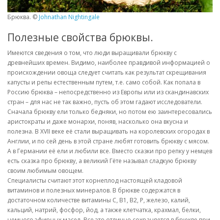
Брюква. ©
Johnathan Nightingale
Полезные свойства брюквы.
Имеются сведения о том, что люди выращивали брюкву с
древнейших времен. Видимо, наиболее правдивой информацией о
происхождении овоща следует считать как результат скрещивания
капусты и репы естественным путем, т.е. само собой. Как попала в
Россию брюква – непосредственно из Европы или из скандинавских
стран – для нас не так важно, пусть об этом гадают исследователи.
Сначала брюкву ели только бедняки, но потом ею заинтересовались
аристократы и даже монархи, поняв, насколько она вкусна и
полезна. В XVII веке её стали выращивать на королевских огородах в
Англии, и по сей день в этой стране любят готовить брюкву с мясом.
А в Германии её ели и любили все. Вместо сказки про репку у немцев
есть сказка про брюкву, а великий Гёте называл сладкую брюкву
своим любимым овощем.
Специалисты считают этот корнеплод настоящей кладовой
витаминов и полезных минералов. В брюкве содержатся в
достаточном количестве витамины С, В1, В2, Р, железо, калий,
кальций, натрий, фосфор, йод, а также клетчатка, крахмал, белки,
немного эфирных масел. Все это отлично сохраняется в брюкве при