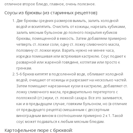
отличное второе блюдо, главное, очень полезное.
Соусы из брюквы (из старинных рецептов):
Две брюквы средних размеров вымыть, залить холодной
водой и вскипятить. Очистить от кожицы, нарезать кубиками,
залить мясным бульоном до полного покрытия кубиков
брюквы, помещенной в емкость. Затем добавляем примерно
четверть ст. ложки соли, одну ст. ложку сливочного масла,
половину ст. ложки муки. Варить нужно не менее часа,
изредка помешивая или встряхивая кастрюлю. Соус подают к
разварной или жареной говядине, котлетам или просто к
гренкам.
5-6 брюкв кипятят в подсоленной воде, обливают холодной
водой, очищают от кожицы и разрезают на несколько частей.
Затем помещают нарезанные куски в кастрюлю, добавляют ст.
ложку сливочного масла, предварительно перетертого с
полложкой (ст.) муки, ст. ложкой сахара. Все это заливается,
как и в предыдущем случае, говяжим бульоном, но (в отличие
от предыдущего рецепта) смешанным с дессертным
виноградным вином в соотношении примерно 2 к 1. Такой
соус может подаваться к любым мясным блюдам.
Картофельное пюре с брюквой: