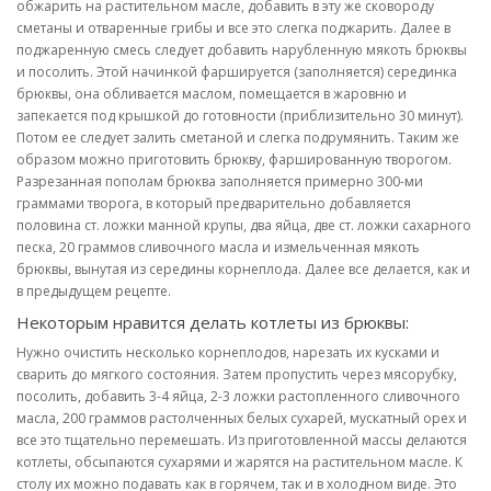
обжарить на растительном масле, добавить в эту же сковороду
сметаны и отваренные грибы и все это слегка поджарить. Далее в
поджаренную смесь следует добавить нарубленную мякоть брюквы
и посолить. Этой начинкой фаршируется (заполняется) серединка
брюквы, она обливается маслом, помещается в жаровню и
запекается под крышкой до готовности (приблизительно 30 минут).
Потом ее следует залить сметаной и слегка подрумянить. Таким же
образом можно приготовить брюкву, фаршированную творогом.
Разрезанная пополам брюква заполняется примерно 300-ми
граммами творога, в который предварительно добавляется
половина ст. ложки манной крупы, два яйца, две ст. ложки сахарного
песка, 20 граммов сливочного масла и измельченная мякоть
брюквы, вынутая из середины корнеплода. Далее все делается, как и
в предыдущем рецепте.
Некоторым нравится делать котлеты из брюквы:
Нужно очистить несколько корнеплодов, нарезать их кусками и
сварить до мягкого состояния. Затем пропустить через мясорубку,
посолить, добавить 3-4 яйца, 2-3 ложки растопленного сливочного
масла, 200 граммов растолченных белых сухарей, мускатный орех и
все это тщательно перемешать. Из приготовленной массы делаются
котлеты, обсыпаются сухарями и жарятся на растительном масле. К
столу их можно подавать как в горячем, так и в холодном виде. Это