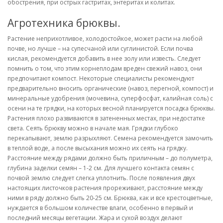
обострения, при острых гастритах, энтеритах и колитах.
Агротехника брюквы.
Растение неприхотливое, холодостойкое, может расти на любой
почве, но лучше – на супесчаной или суглинистой. Если почва
кислая, рекомендуется добавить в нее золу или известь. Следует
помнить о том, что этим корнеплодам вреден свежий навоз, они
предпочитают компост. Некоторые специалисты рекомендуют
предварительно вносить органические (навоз, перегной, компост) и
минеральные удобрения (мочевина, суперфосфат, калийная соль) с
осени на те грядки, на которых весной планируется посадка брюквы.
Растения плохо развиваются в затененных местах, при недостатке
света. Сеять брюкву можно в начале мая. Грядки глубоко
перекапывают, землю разрыхляют. Семена рекомендуется замочить
в теплой воде, а после высыхания можно их сеять на грядку.
Расстояние между рядами должно быть приличным – до полуметра,
глубина заделки семян – 1-2 см. Для лучшего контакта семян с
почвой землю следует слегка уплотнить. После появления двух
настоящих листочков растения прореживают, расстояние между
ними в ряду должно быть 20-25 см. Брюква, как и все крестоцветные,
нуждается в большом количестве влаги, особенно в первый и
последний месяцы вегетации. Жара и сухой воздух делают