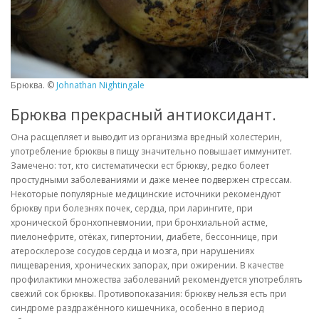
Брюква. ©
Johnathan Nightingale
Брюква прекрасный антиоксидант.
Она расщепляет и выводит из организма вредный холестерин,
употребление брюквы в пищу значительно повышает иммунитет.
Замечено: тот, кто систематически ест брюкву, редко болеет
простудными заболеваниями и даже менее подвержен стрессам.
Некоторые популярные медицинские источники рекомендуют
брюкву при болезнях почек, сердца, при ларингите, при
хронической бронхопневмонии, при бронхиальной астме,
пиелонефрите, отёках, гипертонии, диабете, бессоннице, при
атеросклерозе сосудов сердца и мозга, при нарушениях
пищеварения, хронических запорах, при ожирении. В качестве
профилактики множества заболеваний рекомендуется употреблять
свежий сок брюквы. Противопоказания: брюкву нельзя есть при
синдроме раздражённого кишечника, особенно в период