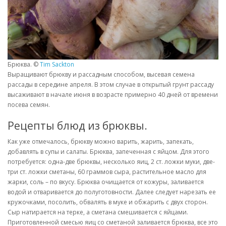
Брюква. ©
Tim Sackton
Выращивают брюкву и рассадным способом, высевая семена
рассады в середине апреля. В этом случае в открытый грунт рассаду
высаживают в начале июня в возрасте примерно 40 дней от времени
посева семян.
Рецепты блюд из брюквы.
Как уже отмечалось, брюкву можно варить, жарить, запекать,
добавлять в супы и салаты. Брюква, запеченная с яйцом. Для этого
потребуется: одна-две брюквы, несколько яиц, 2 ст. ложки муки, две-
три ст. ложки сметаны, 60 граммов сыра, растительное масло для
жарки, соль – по вкусу. Брюква очищается от кожуры, заливается
водой и отваривается до полуготовности. Далее следует нарезать ее
кружочками, посолить, обвалять в муке и обжарить с двух сторон.
Сыр натирается на терке, а сметана смешивается с яйцами.
Приготовленной смесью яиц со сметаной заливается брюква, все это