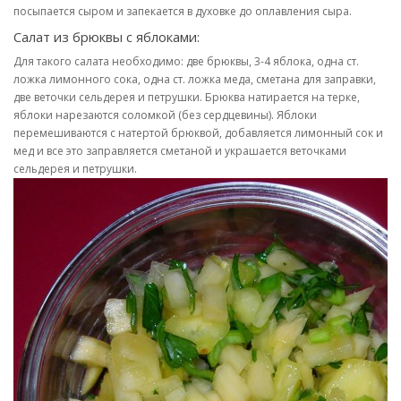
посыпается сыром и запекается в духовке до оплавления сыра.
Салат из брюквы с яблоками:
Для такого салата необходимо: две брюквы, 3-4 яблока, одна ст.
ложка лимонного сока, одна ст. ложка меда, сметана для заправки,
две веточки сельдерея и петрушки. Брюква натирается на терке,
яблоки нарезаются соломкой (без сердцевины). Яблоки
перемешиваются с натертой брюквой, добавляется лимонный сок и
мед и все это заправляется сметаной и украшается веточками
сельдерея и петрушки.