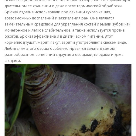
длительном ее хранении и даже после термической обработки.
Брюкву издавна использовали при лечении сухого кашля,
всевозможных воспалений и заживления ран. Она является
замечательным средством для укрепления костей и эмали зубов, как
мочегонное и легкое слабительное, а также используется против
ожогов. Брюква эффективна и в диетическом питании. Этот
корнеплод тушат, жарят, пекут, варят и употребляют в свежем виде.
Любителям этого овоща особенно нравятся салаты в самом
разнообразном сочетании с другими овощами, плодами и даже
ягодами.