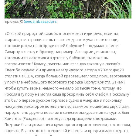
Брюква. ©
Seedambassadors
«О какой природной самобытности может идти речь, если ты,
старина, не выращиваешь на своем дачном участке те овощи,
которые росли на огороде твоей бабушки? – подумалось мне. –
Сахарную свеклу и брюкву, например. А сладкие деликатесы,
которыми ты лакомился в детстве у бабушки, ты можешь
воспроизвести? Кулагу, скажем, или вяленую сахарную свеклу?».
Спасибо случаю: он привел незадачливого автора в 70-х годах 20
столетия в США, когда большой красавец-теплоход пришвартовался
у причала небольшого портового городка Корпус Кристи. Зачем?
Чтобы купить зерна, немного-немало 60 тысяч тонн, потому что
Россия в ту пору не могла сама прокормить себя хлебом. Поскольку
это было первое русское торговое судно в Америке и поскольку
наступило некоторое потепление во взаимоотношениях двух стран,
народ очень дружно повалил в качестве экскурсантов на судно. Был
Христмас (Рождество), поэтому люди приходили с подарками.
Подарки были домашнего кулинарного приготовления, в основном,
выпечка. Было много посетителей из тех, чьи предки жили когда-то,