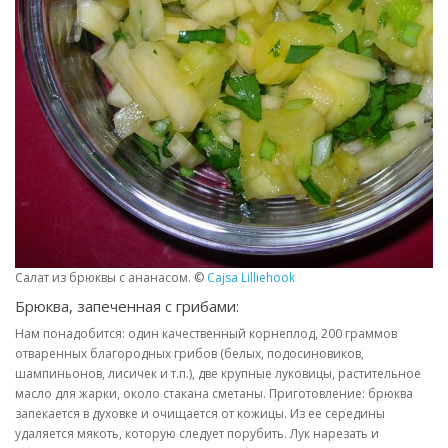
Салат из брюквы с ананасом. ©
Cajsa Lilliehook
Брюква, запеченная с грибами:
Нам понадобится: один качественный корнеплод, 200 граммов
отваренных благородных грибов (белых, подосиновиков,
шампиньонов, лисичек и т.п.), две крупные луковицы, растительное
масло для жарки, около стакана сметаны. Приготовление: брюква
запекается в духовке и очищается от кожицы. Из ее середины
удаляется мякоть, которую следует порубить. Лук нарезать и