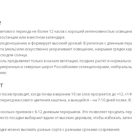
е
 светового периода не более 12 часов с хорошей интенсивностью освеще
еостанции или в местном календаре.
 к плодоношению и формирует высокий урожай. В регионах с длинным пе
та (июль) или искусственно укорачивают освещение, накрывая грядки к
осходом солнца.
соль предъявляет только в начале вегетации, позднее растет и нормально
умеренных и северных широт Российскими селекционерами, нейтральны к 
нии.
т
осев проводят, когда почва в верхнем 10 см слое прогреется до +12..+14
 период массового цветения каштана, а вьющейся – на 7-10 дней позже. 
несколько приемов с 8-12 дневным перерывом. Это позволяет продлить пе
место посадки выбирают вдали от высоких деревьев, чтобы избежать затен
ядке можно высевать разные сорта с разными сроками созревания.