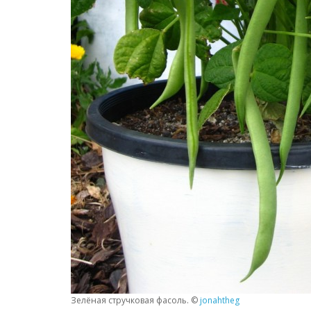
Зелёная стручковая фасоль. ©
jonahtheg