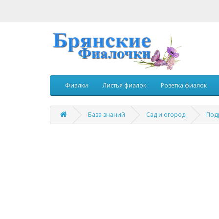
Фиалки
Листья фиалок
Розетка фиалок
База знаний
Сад и огород
Под