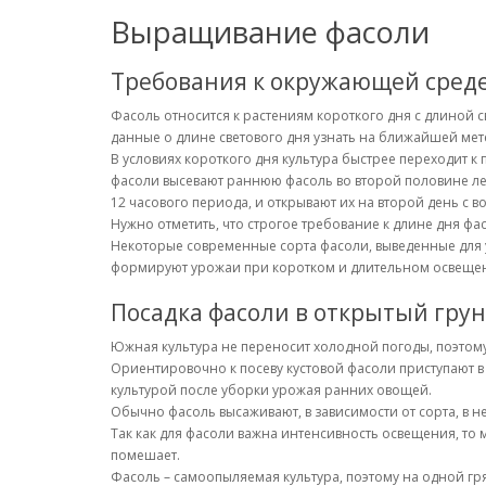
Выращивание фасоли
Требования к окружающей сред
Фасоль относится к растениям короткого дня с длиной
данные о длине светового дня узнать на ближайшей мет
В условиях короткого дня культура быстрее переходит
фасоли высевают раннюю фасоль во второй половине ле
12 часового периода, и открывают их на второй день с в
Нужно отметить, что строгое требование к длине дня фа
Некоторые современные сорта фасоли, выведенные для 
формируют урожаи при коротком и длительном освеще
Посадка фасоли в открытый грун
Южная культура не переносит холодной погоды, поэтому п
Ориентировочно к посеву кустовой фасоли приступают в
культурой после уборки урожая ранних овощей.
Обычно фасоль высаживают, в зависимости от сорта, в 
Так как для фасоли важна интенсивность освещения, то 
помешает.
Фасоль – самоопыляемая культура, поэтому на одной гр