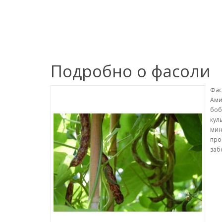
Подробно о фасоли
Фас
Ами
боб
кул
мин
про
заб