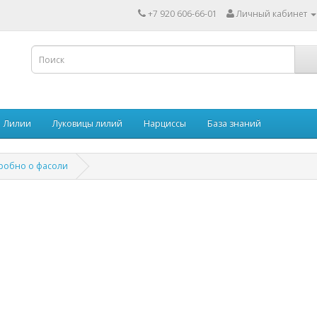
+7 920 606-66-01
Личный кабинет
Лилии
Луковицы лилий
Нарциссы
База знаний
робно о фасоли