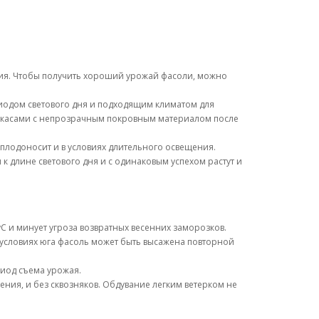
ния. Чтобы получить хороший урожай фасоли, можно
риодом светового дня и подходящим климатом для
аркасами с непрозрачным покровным материалом после
 плодоносит и в условиях длительного освещения.
длине светового дня и с одинаковым успехом растут и
ºС и минует угроза возвратных весенних заморозков.
В условиях юга фасоль может быть высажена повторной
риод съема урожая.
ения, и без сквозняков. Обдувание легким ветерком не