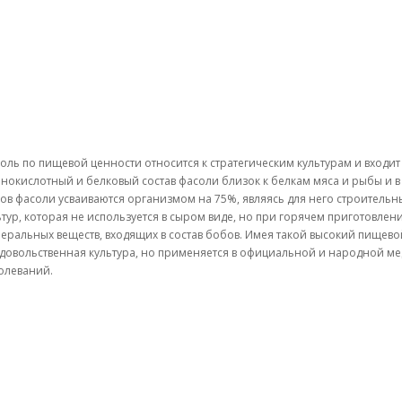
оль по пищевой ценности относится к стратегическим культурам и входит
нокислотный и белковый состав фасоли близок к белкам мяса и рыбы и в
ов фасоли усваиваются организмом на 75%, являясь для него строитель
ьтур, которая не используется в сыром виде, но при горячем приготовле
еральных веществ, входящих в состав бобов. Имея такой высокий пищевой
довольственная культура, но применяется в официальной и народной м
олеваний.