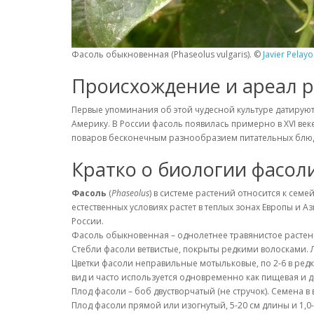
Фасоль обыкновенная (Phaseolus vulgaris). ©
Javier Pelayo
Происхождение и ареал 
Первые упоминания об этой чудесной культуре датируют
Америку. В России фасоль появилась примерно в XVI веке,
поваров бесконечным разнообразием питательных блюд
Кратко о биологии фасол
Фасоль
(
Phaseolus
) в системе растений относится к семе
естественных условиях растет в теплых зонах Европы и 
России.
Фасоль обыкновенная – однолетнее травянистое растени
Стебли фасоли ветвистые, покрыты редкими волосками. 
Цветки фасоли неправильные мотыльковые, по 2-6 в редк
вид и часто используется одновременно как пищевая и д
Плод фасоли – боб двустворчатый (не стручок). Семена 
Плод фасоли прямой или изогнутый, 5-20 см длины и 1,0