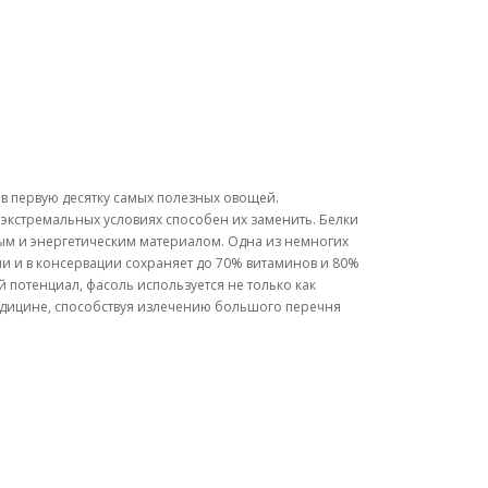
 в первую десятку самых полезных овощей.
 экстремальных условиях способен их заменить. Белки
ным и энергетическим материалом. Одна из немногих
нии и в консервации сохраняет до 70% витаминов и 80%
 потенциал, фасоль используется не только как
едицине, способствуя излечению большого перечня