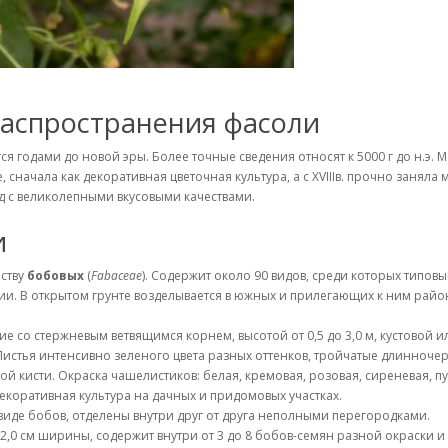
распространения фасоли
ся годами до новой эры. Более точные сведения относят к 5000 г до н.
 сначала как декоративная цветочная культура, а с XVIIIв. прочно заняла 
 с великолепными вкусовыми качествами.
и
йству
бобовых
(
Fabaceae
). Содержит около 90 видов, среди которых типов
Азии. В открытом грунте возделывается в южных и прилегающих к ним рай
е со стержневым ветвящимся корнем, высотой от 0,5 до 3,0 м, кустовой
Листья интенсивно зеленого цвета разных оттенков, тройчатые длинночер
ой кисти. Окраска чашелистиков: белая, кремовая, розовая, сиреневая, 
екоративная культура на дачных и придомовых участках.
в виде бобов, отделены внутри друг от друга неполными перегородками.
-2,0 см ширины, содержит внутри от 3 до 8 бобов-семян разной окраски 