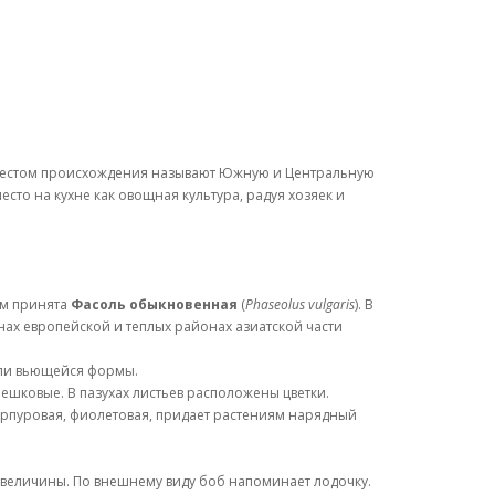
э. Местом происхождения называют Южную и Центральную
место на кухне как овощная культура, радуя хозяек и
ым принята
Фасоль обыкновенная
(
Phaseolus vulgaris
). В
онах европейской и теплых районах азиатской части
 или вьющейся формы.
ешковые. В пазухах листьев расположены цветки.
пурпуровая, фиолетовая, придает растениям нарядный
и величины. По внешнему виду боб напоминает лодочку.