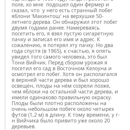
поле, ко мне подошел один фермер и
сказал, что у него есть странный побег
яблони ‘Макинтош’ на верхушке 50-
летнего дерева. Он обнаружил этот побег
двумя годами ранее. Намереваясь
посетить его, я взял пустую сигаретную
пачку и записал его имя и адрес. К
сожалению, я потерял эту пачку. Но два
года спустя (в 1965), к счастью, я опять
увидел того самого человека, это был
Тони Вийчик. Перед сбором урожая я
посетил его сад в Восточном Келоуна и
осмотрел его побег. Хотя он располагался
в верхней части дерева и был хорошо
освещён, плоды на нём созрели позже,
чем яблоки на остальной части дерева, и
имели одинаково правильную окраску.
Плоды были плотно расположены на
очень небольшом побеге около четырех
футов (1,2 м) в длину. К тому времени, у г-
н Вийчика было привито уже около 20
деревьев.