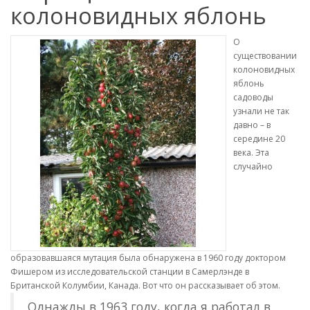
колоновидных яблонь
О
существовании
колоновидных
яблонь
садоводы
узнали не так
давно – в
середине 20
века. Эта
случайно
образовавшаяся мутация была обнаружена в 1960 году доктором
Фишером из исследовательской станции в Самерлэнде в
Британской Колумбии, Канада. Вот что он рассказывает об этом.
Однажды в 1963 году, когда я работал в