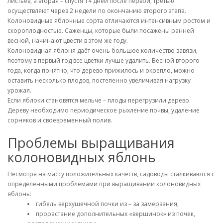
листьев, а вторая – спустя 14 дней после первой; третью
осуществляют через 2 недели по окончанию второго этапа.
Колоновидные яблочные сорта отличаются интенсивным ростом и
скороплодностью. Саженцы, которые были посажены ранней
весной, начинают цвести в этом же году.
Колоновидная яблоня даёт очень большое количество завязи,
поэтому в первый год все цветки лучше удалить. Весной второго
года, когда понятно, что дерево прижилось и окрепло, можно
оставить несколько плодов, постепенно увеличивая нагрузку
урожая.
Если яблоки становятся мельче – плоды перегрузили дерево.
Дереву необходимо периодическое рыхление почвы, удаление
сорняков и своевременный полив.
Проблемы выращивания
колоновидных яблонь
Несмотря на массу положительных качеств, садоводы сталкиваются с
определенными проблемами при выращивании колоновидных
яблонь:
гибель верхушечной почки из – за замерзания;
прорастание дополнительных «вершинок» из почек,