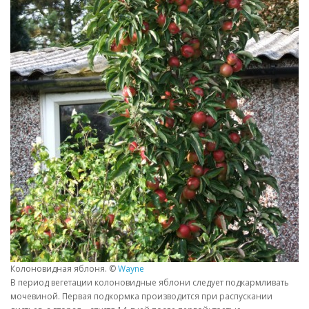
Колоновидная яблоня. ©
Wayne
В период вегетации колоновидные яблони следует подкармливать
мочевиной. Первая подкормка производится при распускании