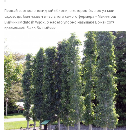
Первый сорт колоновидной яблони, о котором быстро узнали
садоводы, был назван в честь того самого фермера – Макинтош
Вийчик (McIntosh Wijcik). У нас его упорно называют Вожак хотя
правильней было бы Вийчик.