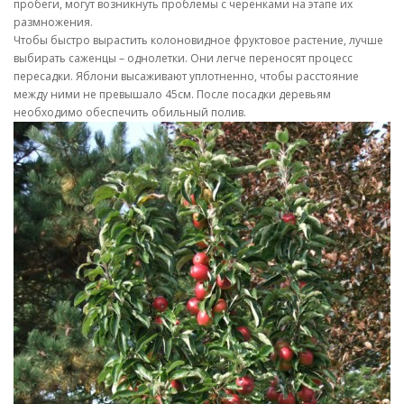
пробеги, могут возникнуть проблемы с черенками на этапе их
размножения.
Чтобы быстро вырастить колоновидное фруктовое растение, лучше
выбирать саженцы – однолетки. Они легче переносят процесс
пересадки. Яблони высаживают уплотненно, чтобы расстояние
между ними не превышало 45см. После посадки деревьям
необходимо обеспечить обильный полив.