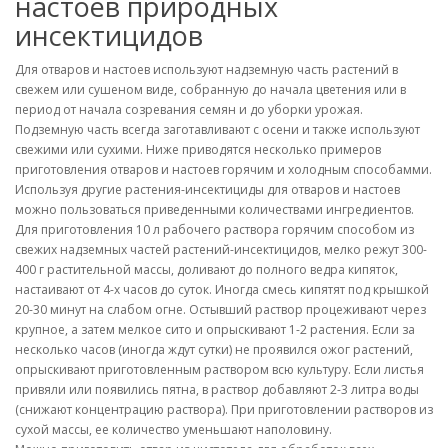
настоев природных
инсектицидов
Для отваров и настоев используют надземную часть растений в
свежем или сушеном виде, собранную до начала цветения или в
период от начала созревания семян и до уборки урожая.
Подземную часть всегда заготавливают с осени и также используют
свежими или сухими. Ниже приводятся несколько примеров
приготовления отваров и настоев горячим и холодным способамми.
Используя другие растения-инсектициды для отваров и настоев
можно пользоваться приведенными количествами ингредиентов.
Для приготовления 10 л рабочего раствора горячим способом из
свежих надземных частей растений-инсектицидов, мелко режут 300-
400 г растительной массы, доливают до полного ведра кипяток,
настаивают от 4-х часов до суток. Иногда смесь кипятят под крышкой
20-30 минут на слабом огне. Остывший раствор процеживают через
крупное, а затем мелкое сито и опрыскивают 1-2 растения. Если за
несколько часов (иногда ждут сутки) не проявился ожог растений,
опрыскивают приготовленным раствором всю культуру. Если листья
привяли или появились пятна, в раствор добавляют 2-3 литра воды
(снижают концентрацию раствора). При приготовлении растворов из
сухой массы, ее количество уменьшают наполовину.