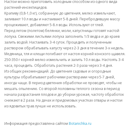
Настои можно приготовить холодным способом из одного вида
растений-инсектицидов.
Крапиву (0,8-1,0 кг), собранную до цветения, мелко измельчают,
заливают 10 л воды и настаивают 5-8 дней. Перебродившую массу
процеживают, добавляют 5-8 л воды. Используют от тлей.
Перед летом (полетом) белянки, моли, капустницы готовят настой
лопуха. Свежими листьями лопуха заполнить 1/3 ведра и до краев
залить водой. Настаивать 3-4 суток. Процедить и полученным
раствором обрабатывать капусту через 2-3 дня в течение 3-х недель.
Медяница, тля и клещи погибают от настоя корней конского щавеля.
250-350 г корней мелко измельчить и залить 10 л воды. Настоять 3-4
часа, процедить. Обработать растения 2-3 раза через 3-4 дня.
Из общих рекомендаций. До цветения садовые и огородные
культуры обрабатывают рабочими растворами через 5-7 дней,
иногда чаще. В период цветения обработки не проводят, чтобы не
мешать опылению. Со второй половины теплого сезона в период
начала разрастания плодов и до уборки урожая, частоту обработок
снижают в 2 раза. На дачах и придомовых участках отвары и настои
из ядовитых трав лучше не использовать.
Информация предоставлена сайтом
Botanichka.ru