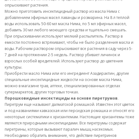
опрыскивают растения.
Можно приготовить инсектицидный раствор из масла Нима с
добавлением эфирных масел лаванды и розмарина. На 8 л теплой
воды использовать 50-60 мл масла Нима, по 5 мл эфирных масел,
добавить 30 мл любого моющего средства и тщательно смешать.
При опрыскивании используют мелкий распылитель. Раствор в
емкости постоянно встряхивают, чтобы не было разделения масла и
воды. Рабочим раствором опрыскивают все растения в саду через 5-
7 дней на протяжении 2-5 недель. Раствор убивает личинок и
взрослых особей вредителей. Используют раствор до цветения
культуры.
Приобрести масло Нима или его ингредиент Азадирактин, другие
специальные инсектицидные жидкости на основе масла Нима,
можно в магазине трав, аптеке, специализированных отделах
супермаркетов, других торговых точках.
Порошковидные инсектициды на основе пиретрумов
.
Пиретрум еще называют далматской ромашкой. Известен этот цветок
и под названиями кавказская или персидская ромашка и относят его
некоторые систематики к хризантемам. Настоящие хризантемы тоже
являются природными инсектицидами. Все пиретрумы содержат
пиретрины, которые вызывают паралич мышц насекомых.
Необходимо обратить внимание, что действие пиретринов