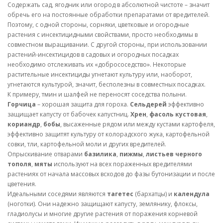
Содержать сад, ягодник или огород в абсолютной чистоте – значит
обречь его на постоянные обработки препаратами от вредителей.
Поэтому, с одной стороны, сорняки, цветковые и огородные
растения с инсектицидными свойствами, просто необходимы в
совместном выращивании. С другой стороны, при использовании
растений-инсектицидов в садовых и огородных посадках
необходимо отслеживать их «добрососедство». Некоторые
растительные инсектициды угнетают культуру или, наоборот,
угнетаются культурой, значит, бесполезны в совместных посадках.
К примеру, тмин и шалфей не переносят соседства полыни.
Горчица
– хорошая защита для гороха.
Сельдерей
эффективно
защищает капусту от бабочек капустниц.
Хрен
,
фасоль кустовая
,
кориандр
,
бобы
, высаженные рядом или между кустами картофеля,
эффективно защитят культуру от колорадского жука, картофельной
совки, тли, картофельной моли и других вредителей.
Опрыскивание отварами
базилика
,
пижмы
,
листьев черного
тополя
,
мяты
используют на всех пораженных вредителями
растениях от начала массовых всходов до фазы бутонизации и после
цветения.
Идеальными соседями являются
тагетес
(бархатцы) и
календула
(ноготки). Они надежно защищают капусту, землянику, флоксы,
гладиолусы и многие другие растения от поражения корневой