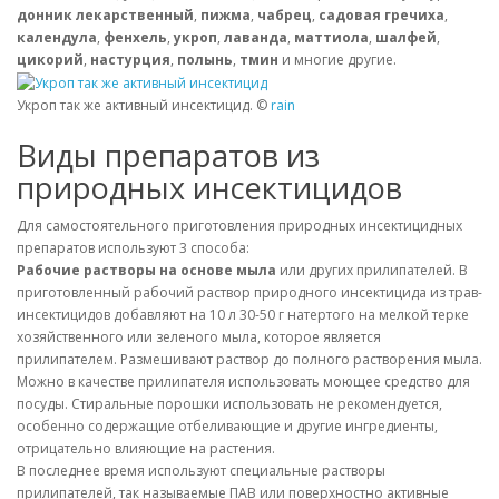
донник лекарственный
,
пижма
,
чабрец
,
садовая гречиха
,
календула
,
фенхель
,
укроп
,
лаванда
,
маттиола
,
шалфей
,
цикорий
,
настурция
,
полынь
,
тмин
и многие другие.
Укроп так же активный инсектицид. ©
rain
Виды препаратов из
природных инсектицидов
Для самостоятельного приготовления природных инсектицидных
препаратов используют 3 способа:
Рабочие растворы на основе мыла
или других прилипателей. В
приготовленный рабочий раствор природного инсектицида из трав-
инсектицидов добавляют на 10 л 30-50 г натертого на мелкой терке
хозяйственного или зеленого мыла, которое является
прилипателем. Размешивают раствор до полного растворения мыла.
Можно в качестве прилипателя использовать моющее средство для
посуды. Стиральные порошки использовать не рекомендуется,
особенно содержащие отбеливающие и другие ингредиенты,
отрицательно влияющие на растения.
В последнее время используют специальные растворы
прилипателей, так называемые ПАВ или поверхностно активные