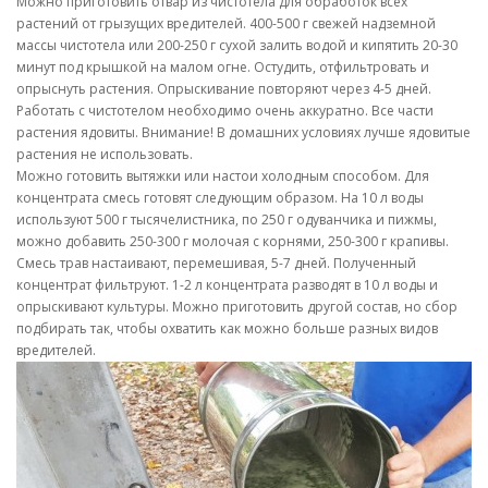
Можно приготовить отвар из чистотела для обработок всех
растений от грызущих вредителей. 400-500 г свежей надземной
массы чистотела или 200-250 г сухой залить водой и кипятить 20-30
минут под крышкой на малом огне. Остудить, отфильтровать и
опрыснуть растения. Опрыскивание повторяют через 4-5 дней.
Работать с чистотелом необходимо очень аккуратно. Все части
растения ядовиты. Внимание! В домашних условиях лучше ядовитые
растения не использовать.
Можно готовить вытяжки или настои холодным способом. Для
концентрата смесь готовят следующим образом. На 10 л воды
используют 500 г тысячелистника, по 250 г одуванчика и пижмы,
можно добавить 250-300 г молочая с корнями, 250-300 г крапивы.
Смесь трав настаивают, перемешивая, 5-7 дней. Полученный
концентрат фильтруют. 1-2 л концентрата разводят в 10 л воды и
опрыскивают культуры. Можно приготовить другой состав, но сбор
подбирать так, чтобы охватить как можно больше разных видов
вредителей.