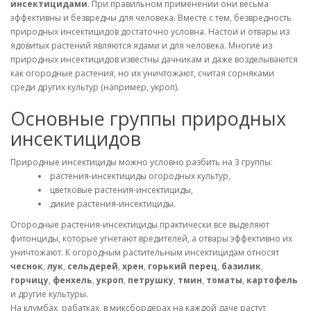
инсектицидами
. При правильном применении они весьма
эффективны и безвредны для человека. Вместе с тем, безвредность
природных инсектицидов достаточно условна. Настои и отвары из
ядовитых растений являются ядами и для человека. Многие из
природных инсектицидов известны дачникам и даже возделываются
как огородные растения, но их уничтожают, считая сорняками
среди других культур (например, укроп).
Основные группы природных
инсектицидов
Природные инсектициды можно условно разбить на 3 группы:
растения-инсектициды огородных культур,
цветковые растения-инсектициды,
дикие растения-инсектициды.
Огородные растения-инсектициды практически все выделяют
фитонциды, которые угнетают вредителей, а отвары эффективно их
уничтожают. К огородным растительным инсектицидам относят
чеснок
,
лук
,
сельдерей
,
хрен
,
горький перец
,
базилик
,
горчицу
,
фенхель
,
укроп
,
петрушку
,
тмин
,
томаты
,
картофель
и другие культуры.
На клумбах, рабатках, в миксбордерах на каждой даче растут