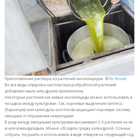
Приготовление раствора из растений инсектицидов.. ©
Ric Bessin
Во все виды отваров и настоев перед обработкой растений
добавляют мыло или другие прилипатели.
Некоторые растения как живые инсектициды можно использовать в
посадках между культурами. Так, корневые выделения тагетеса
(бархатцев) или календулы (ноготков) защищают корневую систему
овощных от поражения нематодами.
В ряду между овощными культурами высаживают 2-3 растения на кв.
м или в междурядьях. Можно обсадить грядку календулой. Осенью
собрать, посушить и использовать в виде отваров на следующий год.