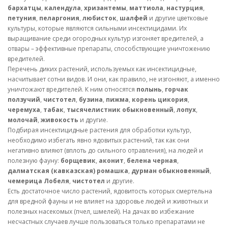
бархатцы
,
календула
,
хризантемы
,
маттиола
,
настурция
,
петуния
,
пеларгония
,
любисток
,
шалфей
и другие цветковые
культуры, которые являются сильными инсектицидами. Их
выращивание среди огородных культур изгоняет вредителей, а
отвары – эффективные препараты, способствующие уничтожению
вредителей.
Перечень диких растений, используемых как инсектицидные,
насчитывает сотни видов. И они, как правило, не изгоняют, а именно
уничтожают вредителей. К ним относятся
полынь
,
горчак
ползучий
,
чистотел
,
бузина
,
пижма
,
корень цикория
,
черемуха
,
табак
,
тысячелистник обыкновенный
,
лопух
,
молочай
,
живокость
и другие.
Подбирая инсектицидные растения для обработки культур,
необходимо избегать явно ядовитых растений, так как они
негативно влияют (вплоть до сильного отравления), на людей и
полезную фауну:
борщевик
,
аконит
,
белена черная
,
далматская (кавказская) ромашка
,
дурман обыкновенный
,
чемерица Лобеля
,
чистотел
и другие.
Есть достаточное число растений, ядовитость которых смертельна
для вредной фауны и не влияет на здоровье людей и животных и
полезных насекомых (пчел, шмелей). На дачах во избежание
несчастных случаев лучше пользоваться только препаратами не