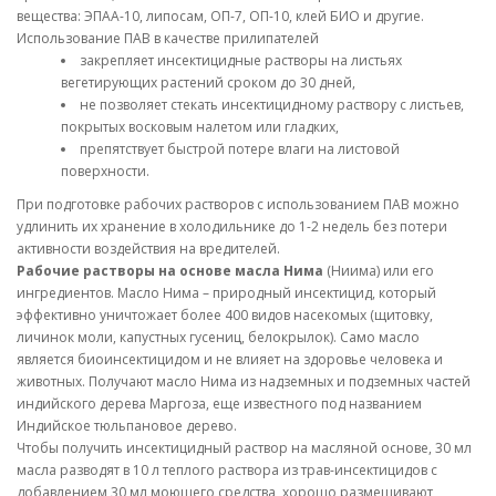
вещества: ЭПАА-10, липосам, ОП-7, ОП-10, клей БИО и другие.
Использование ПАВ в качестве прилипателей
закрепляет инсектицидные растворы на листьях
вегетирующих растений сроком до 30 дней,
не позволяет стекать инсектицидному раствору с листьев,
покрытых восковым налетом или гладких,
препятствует быстрой потере влаги на листовой
поверхности.
При подготовке рабочих растворов с использованием ПАВ можно
удлинить их хранение в холодильнике до 1-2 недель без потери
активности воздействия на вредителей.
Рабочие растворы на основе масла Нима
(Ниима) или его
ингредиентов. Масло Нима – природный инсектицид, который
эффективно уничтожает более 400 видов насекомых (щитовку,
личинок моли, капустных гусениц, белокрылок). Само масло
является биоинсектицидом и не влияет на здоровье человека и
животных. Получают масло Нима из надземных и подземных частей
индийского дерева Маргоза, еще известного под названием
Индийское тюльпановое дерево.
Чтобы получить инсектицидный раствор на масляной основе, 30 мл
масла разводят в 10 л теплого раствора из трав-инсектицидов с
добавлением 30 мл моющего средства, хорошо размешивают,