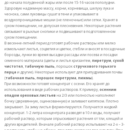
до начала полуденной жары или после 15-16 часов пополудни.
Здоровую надземную массу, корни, корневища, шелуху лука и
чеснока, сами луковицы сушат в тени и упаковывают в
воздухопроницаемые мешки (не пленочные) или сетки. Хранят в
сухом помещении, не допуская плесневения. Некоторые растения
связывают в рыхлые снопики и подвешивают в подготовленном
сухом помещении.
В весенне-летний период готовят рабочие растворы или мелко
измельчают листья, соцветия и цветки, стебли и вносят в посадочные
борозды, лунки во время высадки рассады или посева и посадки
семенного материала (цветы и листья хризантем,
пиретрум
,
сухой
чистотел
,
табачную пыль
, порошок
стручкового горького
перца
и другие). Некоторые используют для припудривания почвы
(
табачная пыль
,
порошок пиретрума
,
пижмы
).
При возможности готовят концентрат с осени. Его хранят до
использования в виде рабочих растворов. К примеру,
осенним
опадом ореховых листьев
на 2/3 или полностью наполняют
бочку (деревянную, оцинкованную) и заливают кипятком. Плотно
закрывают. За зиму листья ферментируются. Получается жидкий
концентрат. 1-2 литра концентрата разводят в 10 л воды, получают
рабочий раствор, которым опрыскивают растения от тли, клещей и
других вредителей. Вначале рабочий раствор испытывают на 2-х – 3-