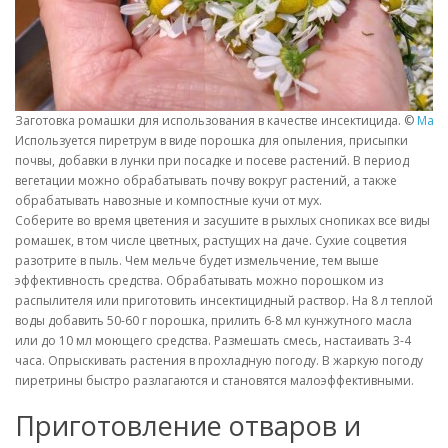
Заготовка ромашки для использования в качестве инсектицида. ©
Mary 
Используется пиретрум в виде порошка для опыления, присыпки
почвы, добавки в лунки при посадке и посеве растений. В период
вегетации можно обрабатывать почву вокруг растений, а также
обрабатывать навозные и компостные кучи от мух.
Соберите во время цветения и засушите в рыхлых снопиках все виды
ромашек, в том числе цветных, растущих на даче. Сухие соцветия
разотрите в пыль. Чем мельче будет измельчение, тем выше
эффективность средства. Обрабатывать можно порошком из
распылителя или приготовить инсектицидный раствор. На 8 л теплой
воды добавить 50-60 г порошка, прилить 6-8 мл кунжутного масла
или до 10 мл моющего средства. Размешать смесь, настаивать 3-4
часа. Опрыскивать растения в прохладную погоду. В жаркую погоду
пиретрины быстро разлагаются и становятся малоэффективными.
Приготовление отваров и