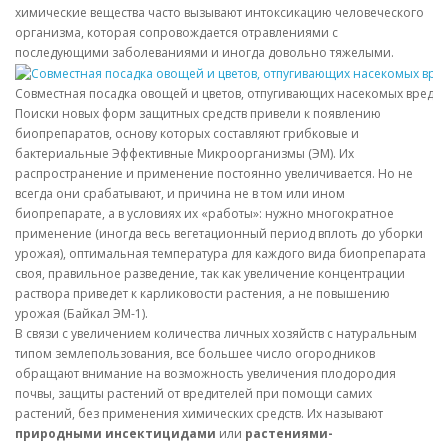
химические вещества часто вызывают интоксикацию человеческого
организма, которая сопровождается отравлениями с
последующими заболеваниями и иногда довольно тяжелыми.
Совместная посадка овощей и цветов, отпугивающих насекомых вреди
Поиски новых форм защитных средств привели к появлению
биопрепаратов, основу которых составляют грибковые и
бактериальные Эффективные Микроорганизмы (ЭМ). Их
распространение и применение постоянно увеличивается. Но не
всегда они срабатывают, и причина не в том или ином
биопрепарате, а в условиях их «работы»: нужно многократное
применение (иногда весь вегетационный период вплоть до уборки
урожая), оптимальная температура для каждого вида биопрепарата
своя, правильное разведение, так как увеличение концентрации
раствора приведет к карликовости растения, а не повышению
урожая (Байкал ЭМ-1).
В связи с увеличением количества личных хозяйств с натуральным
типом землепользования, все большее число огородников
обращают внимание на возможность увеличения плодородия
почвы, защиты растений от вредителей при помощи самих
растений, без применения химических средств. Их называют
природными инсектицидами
или
растениями-