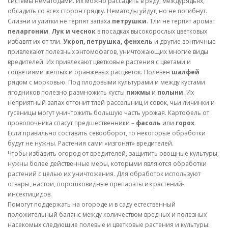
системы нематодами. Их можно рассадить в ряду, междурядьях,
обсадить со всех сторон грядку. Нематоды уйдут, но не погибнут.
Слизни и улитки не терпят запаха
петрушки
. Тли не терпят аромат
пеларгонии
.
Лук и чеснок
в посадках высокорослых цветковых
избавят их от тли.
Укроп, петрушка, фенхель
и другие зонтичные
привлекают полезных энтомофагов, уничтожающих многие виды
вредителей. Их привлекают цветковые растения с цветами и
соцветиями желтых и оранжевых расцветок. Полезен
шалфей
рядом с морковью. Под плодовыми культурами и между кустами
ягодников полезно размножить кусты
пижмы
и
полыни
. Их
неприятный запах отгонит тлей рассельниц и совок, чьи личинки и
гусеницы могут уничтожить большую часть урожая. Картофель от
проволочника спасут предшественники –
фасоль
или
горох
.
Если правильно составить севооборот, то некоторые обработки
будут не нужны. Растения сами «изгонят» вредителей.
Чтобы избавить огород от вредителей, защитить овощные культуры,
нужны более действенные меры, которыми являются обработки
растений с целью их уничтожения. Для обработок используют
отвары, настои, порошковидные препараты из растений-
инсектицидов.
Помогут поддержать на огороде и в саду естественный
положительный баланс между количеством вредных и полезных
насекомых следующие полевые и цветковые растения и культуры: