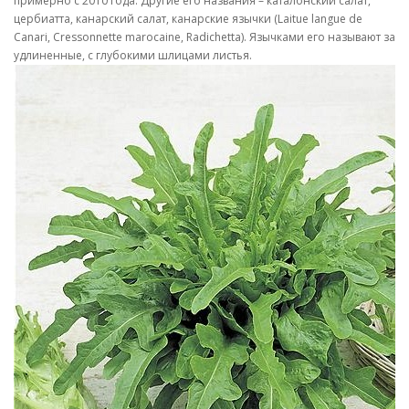
примерно с 2010 года. Другие его названия – каталонский салат,
цербиатта, канарский салат, канарские язычки (Laitue langue de
Canari, Cressonnette marocaine, Radichetta). Язычками его называют за
удлиненные, с глубокими шлицами листья.