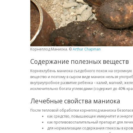
Корнеплод Маниока. ©
Arthur Chapman
Содержание полезных веществ
Корнеклубень маниока съедобного похож на огромную к
вещество и поэтому в сыром виде маниок нельзя употр
внутриутробное развитие ребенка – калий, магний, желез
исключительно богата углеводами (содержит до 40% кра
Лечебные свойства маниока
После тепловой обработки корнеплод маниока безопасе
как средство, повышающее иммунитет и энерге
как противовоспалительный препарат для лечен
для нормализации содержания глюкозы в кров