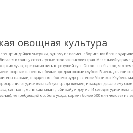
кая овощная культура
легенде индейцев Америки, одному из племен аборигенов боги подарили 
бивался к солнцу сквозь густые заросли высоких трав. Маленький упрямец 
 жарких лучах, превратившись в цветущий куст. Он рос так быстро, что з
мени открылись нежные белые продолговатые клубни. В честь дочери во
ригены назвали, подаренное богами чудо-растение Маниока. Клубень ма
пространился удивительный куст среди племен, и каждое давало ему свое
сава, сингконг, манн сампаланг, юби кайу и другие. И сегодня удивительн
есная), не требующий особого ухода, кормит более 500 млн человек на з