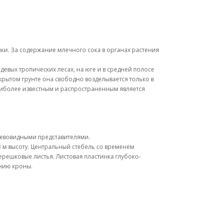
ки. За содержание млечного сока в органах растения
евых тропических лесах, на юге и в средней полосе
крытом грунте она свободно возделывается только в
аиболее известным и распространенным является
ревовидными представителями.
 м высоту. Центральный стебель со временем
ерешковые листья. Листовая пластинка глубоко-
нию кроны.