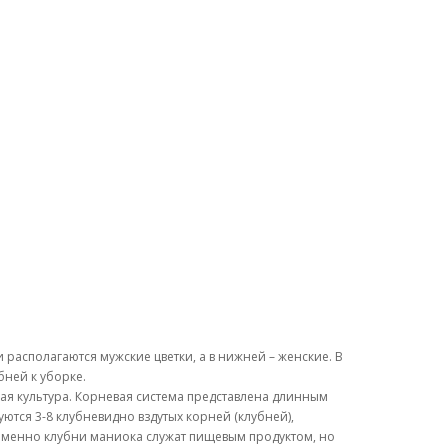
 располагаются мужские цветки, а в нижней – женские. В
бней к уборке.
вая культура. Корневая система представлена длинным
тся 3-8 клубневидно вздутых корней (клубней),
). Именно клубни маниока служат пищевым продуктом, но