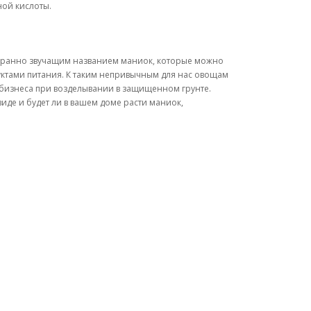
ной кислоты.
странно звучащим названием маниок, которые можно
уктами питания. К таким непривычным для нас овощам
 бизнеса при возделывании в защищенном грунте.
иде и будет ли в вашем доме расти маниок,