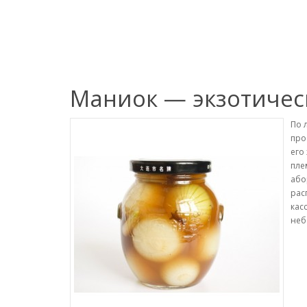
Маниок — экзотичес
По 
про
его
пле
або
рас
кас
неб