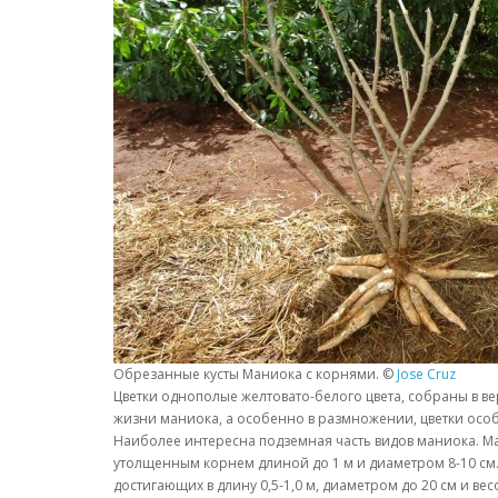
Обрезанные кусты Маниока с корнями. ©
Jose Cruz
Цветки однополые желтовато-белого цвета, собраны в ве
жизни маниока, а особенно в размножении, цветки особ
Наиболее интересна подземная часть видов маниока. Ма
утолщенным корнем длиной до 1 м и диаметром 8-10 см.
достигающих в длину 0,5-1,0 м, диаметром до 20 см и ве