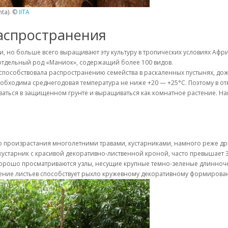
ta). ©
IITA
аспространения
 но больше всего выращивают эту культуру в тропических условиях Афри
 отдельный род «Маниок», содержащий более 100 видов.
пособствовала распространению семейства в раскаленных пустынях, дожд
обходима среднегодовая температура не ниже +20 — +25°С. Поэтому в от
ываться в защищенном грунте и выращиваться как комнатное растение. Н
го произрастания многолетними травами, кустарниками, намного реже д
старник с красивой декоративно-лиственной кроной, часто превышает 3
ю хорошо просматриваются узлы, несущие крупные темно-зеленые длинноч
ение листьев способствует рыхло кружевному декоративному формирова