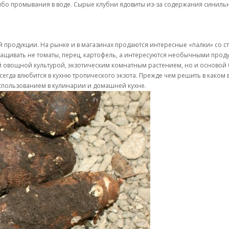
ибо промывания в воде. Сырые клубни ядовиты из-за содержания синиль
продукции. На рынке и в магазинах продаются интересные «палки» со 
ащивать не томаты, перец, картофель, а интересуются необычными прод
ей овощной культурой, экзотическим комнатным растением, но и основой
гда влюбится в кухню тропического экзота. Прежде чем решить в каком в
спользованием в кулинарии и домашней кухне.