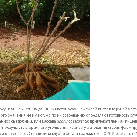
рхушечные кисти на длинных цветоносах. На каждой кисти в верхней части
ого значения не имеют, но по их созреванию определяют готовность клу
ниок съедобный, или Кассава (
Manihot esculenta
) привлекателен как пище
 В результате вторичного утолщения корней у основания стебля формирую
сом от 5 до 25 кг. Сердцевина клубня богата крахмалом (20-40% от массы