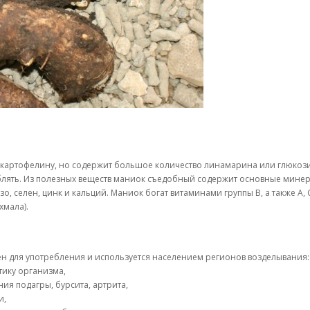
артофелину, но содержит большое количество линамарина или глюкозид
еблять. Из полезных веществ маниок съедобный содержит основные мин
о, селен, цинк и кальций. Маниок богат витаминами группы В, а также A, 
хмала).
н для употребления и используется населением регионов возделывания:
тику организма,
ия подагры, бурсита, артрита,
и,