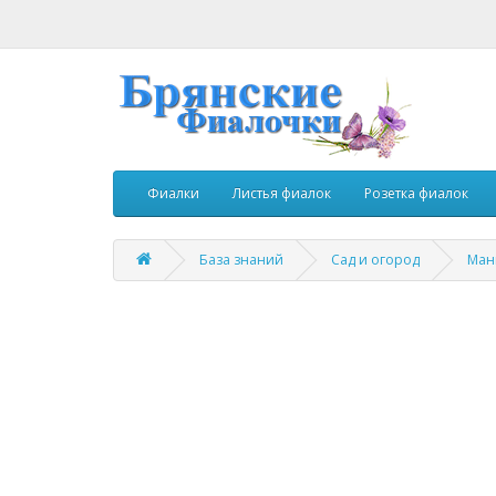
Фиалки
Листья фиалок
Розетка фиалок
База знаний
Сад и огород
Ман