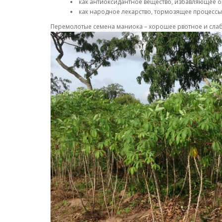
как антиоксидантное вещество, избавляющее о
как народное лекарство, тормозящее процессы
Перемолотые семена маниока – хорошее рвотное и сла