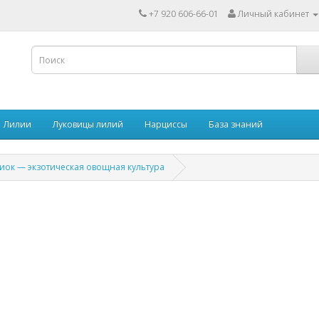
+7 920 606-66-01
Личный кабинет
Лилии
Луковицы лилий
Нарциссы
База знаний
иок — экзотическая овощная культура