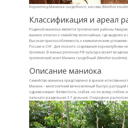
Корнеплод Маниока съедобного, кассава (Manihot esculen
Классификация и ареал р
Родиной маниока является тропические районы Америки,
маниок отнесен к семейству молочайных, где выделен в
Высокая приспособляемость к климатическим условиям с
России и СНГ. Для полного созревания корнеклубням не
тропиках. В южных регионах РФ культура может воздел
тропический экзот Маниок съедобный (
Manihot esculenta
).
Описание маниока
Семейство маниока представлено в ареале естественно
Маниок – многолетний вечнозеленый быстро растущий ку
одревесневает. Ветвистость слабая, но по всему стебл
пальчато-раздельная 3-7 дольная. Очередное располож