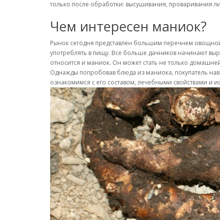
только после обработки: высушивания, проваривания л
Чем интересен маниок?
Рынок сегодня представлен большим перечнем овощной 
употреблять в пищу. Все больше дачников начинают выр
относится и маниок. Он может стать не только домашн
Однажды попробовав блюда из маниока, покупатель навсе
ознакомимся с его составом, лечебными свойствами и и