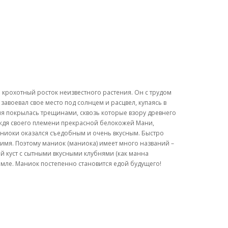
крохотный росток неизвестного растения. Он с трудом
завоевал свое место под солнцем и расцвел, купаясь в
емля покрылась трещинами, сквозь которые взору древнего
ждя своего племени прекрасной белокожей Мани,
ниоки оказался съедобным и очень вкусным. Быстро
 имя. Поэтому маниок (маниока) имеет много названий –
ый куст с сытными вкусными клубнями (как манна
емле. Маниок постепенно становится едой будущего!