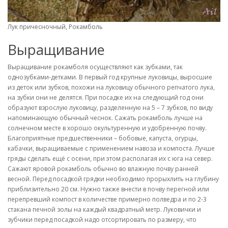
Лук причесночный, Рокамболь
Выращивание
Выращивание рокамболя осуществляют как зубками, так
однозубками-детками. В первый год крупные луковицы, выросшие
из деток или зубков, похожи на луковицу обычного репчатого лука,
на зубки они не делятся. При посадке их на следующий год они
образуют взрослую луковицу, разделенную на 5 – 7 зубков, по виду
напоминающую обычный чеснок. Сажать рокамболь лучше на
солнечном месте в хорошо окультуренную и удобренную почву.
Благоприятные предшественники – бобовые, капуста, огурцы,
кабачки, выращиваемые с применением навоза и компоста. Лучше
гряды сделать ещё с осени, при этом располагая их с юга на север.
Сажают яровой рокамболь обычно во влажную почву ранней
весной. Перед посадкой грядки необходимо прорыхлить на глубину
приблизительно 20 см. Нужно также внести в почву перегной или
перепревший компост в количестве примерно полведра и по 2-3
стакана печной золы на каждый квадратный метр. Луковички и
зубчики перед посадкой надо отсортировать по размеру, что