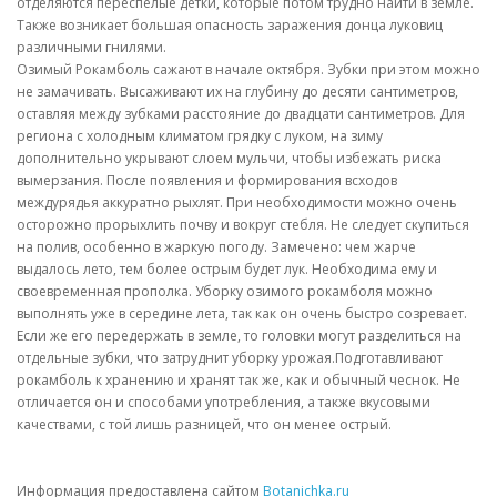
отделяются переспелые детки, которые потом трудно найти в земле.
Также возникает большая опасность заражения донца луковиц
различными гнилями.
Озимый Рокамболь сажают в начале октября. Зубки при этом можно
не замачивать. Высаживают их на глубину до десяти сантиметров,
оставляя между зубками расстояние до двадцати сантиметров. Для
региона с холодным климатом грядку с луком, на зиму
дополнительно укрывают слоем мульчи, чтобы избежать риска
вымерзания. После появления и формирования всходов
междурядья аккуратно рыхлят. При необходимости можно очень
осторожно прорыхлить почву и вокруг стебля. Не следует скупиться
на полив, особенно в жаркую погоду. Замечено: чем жарче
выдалось лето, тем более острым будет лук. Необходима ему и
своевременная прополка. Уборку озимого рокамболя можно
выполнять уже в середине лета, так как он очень быстро созревает.
Если же его передержать в земле, то головки могут разделиться на
отдельные зубки, что затруднит уборку урожая.Подготавливают
рокамболь к хранению и хранят так же, как и обычный чеснок. Не
отличается он и способами употребления, а также вкусовыми
качествами, с той лишь разницей, что он менее острый.
Информация предоставлена сайтом
Botanichka.ru