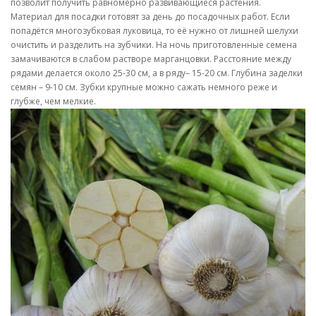
позволит получить равномерно развивающиеся растения.
Материал для посадки готовят за день до посадочных работ. Если
попадётся многозубковая луковица, то её нужно от лишней шелухи
очистить и разделить на зубчики. На ночь приготовленные семена
замачиваются в слабом растворе марганцовки. Расстояние между
рядами делается около 25-30 см, а в ряду– 15-20 см. Глубина заделки
семян – 9-10 см. Зубки крупные можно сажать немного реже и
глубже, чем мелкие.