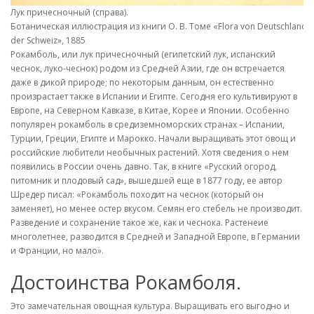
Лук причесночный (справа).
Ботаническая иллюстрация из книги О. В. Томе «Flora von Deutschland, 
der Schweiz», 1885
Рокамболь, или лук причесночный (египетский лук, испанский
чеснок, луко-чеснок) родом из Средней Азии, где он встречается
даже в дикой природе; по некоторым данным, он естественно
произрастает также в Испании и Египте. Сегодня его культивируют в
Европе, на Северном Кавказе, в Китае, Корее и Японии. Особенно
популярен рокамболь в средиземноморских странах – Испании,
Турции, Греции, Египте и Марокко. Начали выращивать этот овощ и
российские любители необычных растений. Хотя сведения о нем
появились в России очень давно. Так, в книге «Русский огород,
питомник и плодовый сад», вышедшей еще в 1877 году, ее автор
Шредер писал: «Рокамболь походит на чеснок (который он
заменяет), но менее остер вкусом. Семян его стебель не производит.
Разведение и сохранение такое же, как и чеснока. Растенеие
многолетнее, разводится в Средней и Западной Европе, в Германии
и Франции, но мало».
Достоинства Рокамболя.
Это замечательная овощная культура. Выращивать его выгодно и