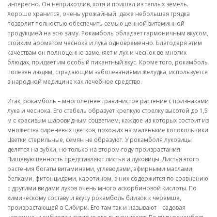
интересно. Он неприхотлив, хотя и пришел из теплых земель.
Хорошо хранится, очень урожайный: даже небольшая грядка
позволит полностью обеспечить семью ценной витаминной
продукцией на всю зиму. Рокамболь обладает гармоничным вкусом,
стойким ароматом чеснока и лука одновременно. Благодаря этим
качествам он полноценно заменяет и лук и чеснок во многих
блюдах, придает им особый пикантный вкус. Кроме того, рокамболь
полезен людям, страдающим заболеваниями желудка, используется
в народной медицине как лечебное средство.
Итак, рокамболь – многолетнее травинистое растение с признаками
лука и чеснока. Его стебель образует крепкую стрелку высотой до 1,5
м с красивым шаровидным соцветием, каждое из которых состоит из
множества сиреневых цветков, похожих на маленькие колокольчики.
Цветки стерильные, семян не образуют. У рокамболя луковицы
делятся на зубки, но только на втором году произрастания.
Пищевую ценность представляют листья и луковицы. Листья этого
растения богаты витаминами, углеводами, эфирными маслами,
белками, фитонцидами, каротином, в них содержится по сравнению
с другими видами луков очень много аскорбиновой кислоты. По
химическому составу и вкусу рокамболь близок к черемше,
произрастающей в Сибири. Его там так и называют – садовая