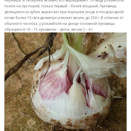
черемша, и сибиряки активно его выращивают. По виду рокамболь
похож на лук-порей, только первый – более мощный. Луковица,
делящаяся на зубки, вырастает при хорошем уходе и плодородной
почве более 10 см в диаметре и может весить до 250 г. В отличие от
обычного чеснока, у рокамболя на донце основной луковицы
образуются 10 – 15 луковичек – деток, весом 2 – 4 г.