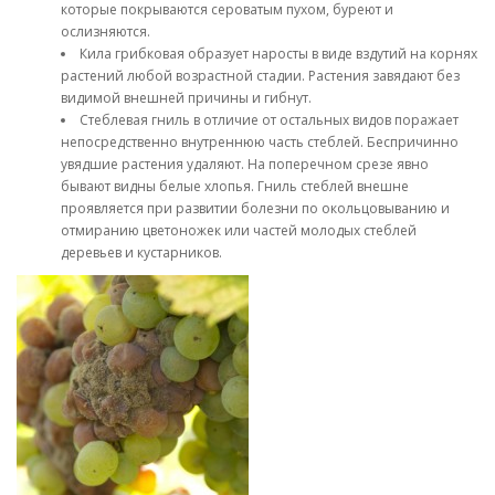
которые покрываются сероватым пухом, буреют и
ослизняются.
Кила грибковая образует наросты в виде вздутий на корнях
растений любой возрастной стадии. Растения завядают без
видимой внешней причины и гибнут.
Стеблевая гниль в отличие от остальных видов поражает
непосредственно внутреннюю часть стеблей. Беспричинно
увядшие растения удаляют. На поперечном срезе явно
бывают видны белые хлопья. Гниль стеблей внешне
проявляется при развитии болезни по окольцовыванию и
отмиранию цветоножек или частей молодых стеблей
деревьев и кустарников.