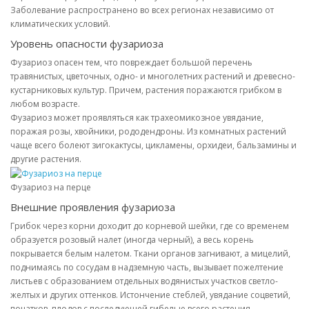
Заболевание распространено во всех регионах независимо от
климатических условий.
Уровень опасности фузариоза
Фузариоз опасен тем, что повреждает большой перечень
травянистых, цветочных, одно- и многолетних растений и древесно-
кустарниковых культур. Причем, растения поражаются грибком в
любом возрасте.
Фузариоз может проявляться как трахеомикозное увядание,
поражая розы, хвойники, рододендроны. Из комнатных растений
чаще всего болеют зигокактусы, цикламены, орхидеи, бальзамины и
другие растения.
Фузариоз на перце
Внешние проявления фузариоза
Грибок через корни доходит до корневой шейки, где со временем
образуется розовый налет (иногда черный), а весь корень
покрывается белым налетом. Ткани органов загнивают, а мицелий,
поднимаясь по сосудам в надземную часть, вызывает пожелтение
листьев с образованием отдельных водянистых участков светло-
желтых и других оттенков. Истончение стеблей, увядание соцветий,
початков, плодов с последующей гибелью всего растения.