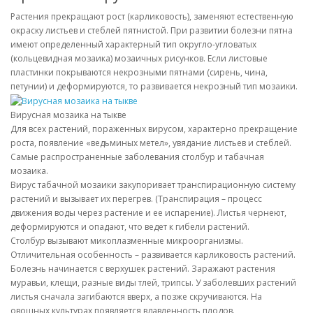
Растения прекращают рост (карликовость), заменяют естественную
окраску листьев и стеблей пятнистой. При развитии болезни пятна
имеют определенный характерный тип округло-угловатых
(кольцевидная мозаика) мозаичных рисунков. Если листовые
пластинки покрываются некрозными пятнами (сирень, чина,
петунии) и деформируются, то развивается некрозный тип мозаики.
Вирусная мозаика на тыкве
Для всех растений, пораженных вирусом, характерно прекращение
роста, появление «ведьминых метел», увядание листьев и стеблей.
Самые распространенные заболевания столбур и табачная
мозаика.
Вирус табачной мозаики закупоривает транспирационную систему
растений и вызывает их перегрев. (Транспирация – процесс
движения воды через растение и ее испарение). Листья чернеют,
деформируются и опадают, что ведет к гибели растений.
Столбур вызывают микоплазменные микроорганизмы.
Отличительная особенность – развивается карликовость растений.
Болезнь начинается с верхушек растений. Заражают растения
муравьи, клещи, разные виды тлей, трипсы. У заболевших растений
листья сначала загибаются вверх, а позже скручиваются. На
овощных культурах появляется вдавленность плодов.