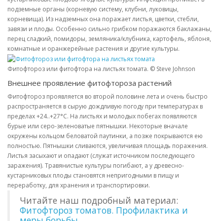
подземные органы (корневую систему, клубни, луковицы,
корневища). Из надземных она поражает листья, цветки, стебли,
завязи и плоды. Особенно сильно грибком поражаются баклажаны,
перец сладкий, помидоры, земляника/клубника, картофель, яблоня,
комнатные и оранжерейные растения и другие культуры.
Фитофтороз или фитофтора на листьях томата. © Steve Johnson
Внешнее проявление фитофтороза растений
Фитофтороз проявляется во второй половине лета и очень быстро
распространяется в сырую дождливую погоду при температурах в
пределах +24..+27°С. На листьях и молодых побегах появляются
бурые или серо-зеленоватые пятнышки. Некоторые вначале
окружены кольцом беловатой паутинки, а позже покрываются ею
полностью. Пятнышки сливаются, увеличивая площадь поражения.
Листья засыхают и опадают (служат источником последующего
заражения). Травянистые культуры погибают, а у древесно-
кустарниковых плоды становятся непригодными в пищу и
переработку, для хранения и транспортировки.
Читайте наш подробный материал:
Фитофтороз томатов. Профилактика и
меры борьбы.