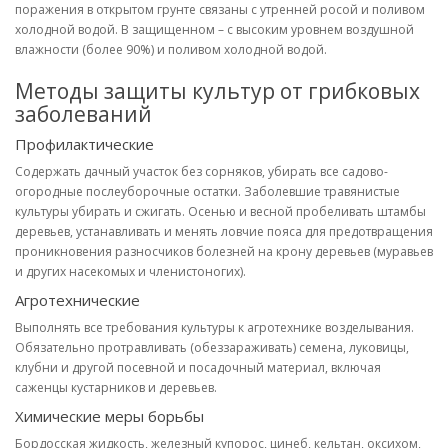
поражения в открытом грунте связаны с утренней росой и поливом
холодной водой. В защищенном – с высоким уровнем воздушной
влажности (более 90%) и поливом холодной водой.
Методы защиты культур от грибковых
заболеваний
Профилактические
Содержать дачный участок без сорняков, убирать все садово-
огородные послеуборочные остатки. Заболевшие травянистые
культуры убирать и сжигать. Осенью и весной пробеливать штамбы
деревьев, устанавливать и менять ловчие пояса для предотвращения
проникновения разносчиков болезней на крону деревьев (муравьев
и других насекомых и членистоногих).
Агротехнические
Выполнять все требования культуры к агротехнике возделывания.
Обязательно протравливать (обеззараживать) семена, луковицы,
клубни и другой посевной и посадочный материал, включая
саженцы кустарников и деревьев.
Химические меры борьбы
Бордосская жидкость, железный купорос, цинеб, кельтан, оксихом,