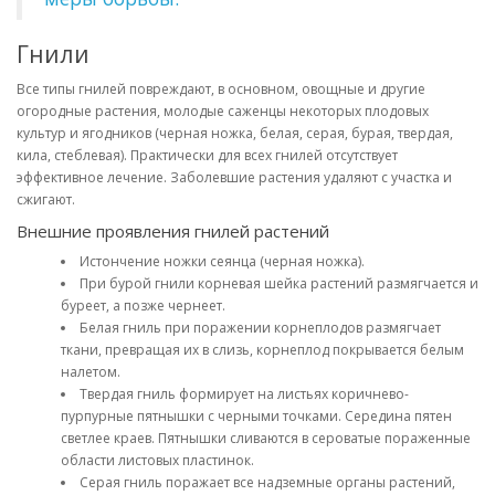
Гнили
Все типы гнилей повреждают, в основном, овощные и другие
огородные растения, молодые саженцы некоторых плодовых
культур и ягодников (черная ножка, белая, серая, бурая, твердая,
кила, стеблевая). Практически для всех гнилей отсутствует
эффективное лечение. Заболевшие растения удаляют с участка и
сжигают.
Внешние проявления гнилей растений
Истончение ножки сеянца (черная ножка).
При бурой гнили корневая шейка растений размягчается и
буреет, а позже чернеет.
Белая гниль при поражении корнеплодов размягчает
ткани, превращая их в слизь, корнеплод покрывается белым
налетом.
Твердая гниль формирует на листьях коричнево-
пурпурные пятнышки с черными точками. Середина пятен
светлее краев. Пятнышки сливаются в сероватые пораженные
области листовых пластинок.
Серая гниль поражает все надземные органы растений,