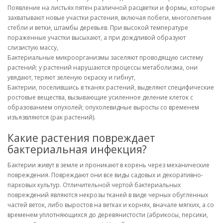
Появление на листьях пятен различной расцветки и формы, которые
захватывают новые участки растения, включая побеги, многолетние
стебли и ветки, штамбы деревьев. При высокой температуре
пораженные участки высыхают, а при дождливой образуют
слизистую массу,
Бактериальные микроорганизмы заселяют проводящую систему
растений; у растений нарушаются процессы метаболизма, они
увядают, теряют зеленую окраску и гибнут,
Бактерии, поселившись в тканях растений, выделяют специфические
ростовые вещества, вызывающие усиленное деление клеток с
образованием опухолей; опухолевидные выросты со временем
изъязвляются (рак растений).
Какие растения повреждает
бактериальная инфекция?
Бактерии живут в земле и проникают в корень через механические
повреждения. Повреждают они все виды садовых и декоративно-
парковых культур. Отличительной чертой бактериальных
повреждений являются некрозы тканей в виде черных обугленных
частей веток, либо выростов на ветках и корнях, вначале мягких, а со
временем уплотняющихся до деревянистости (абрикосы, персики,