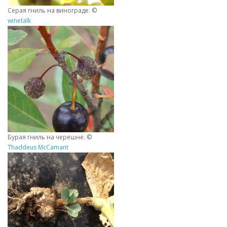
Серая гниль на винограде. ©
winetalk
Бурая гниль на черешне. ©
Thaddeus McCamant