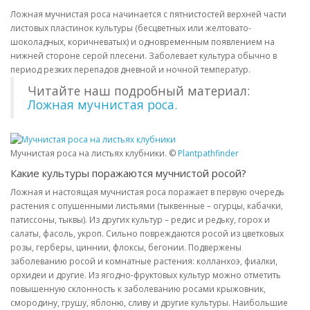
Ложная мучнистая роса начинается с пятнистостей верхней части
листовых пластинок культуры (бесцветных или желтовато-
шоколадных, коричневатых) и одновременным появлением на
нижней стороне серой плесени. Заболевает культура обычно в
период резких перепадов дневной и ночной температур.
Читайте наш подробный материал:
Ложная мучнистая роса.
Мучнистая роса на листьях клубники. ©
Plantpathfinder
Какие культуры поражаются мучнистой росой?
Ложная и настоящая мучнистая роса поражает в первую очередь
растения с опушенными листьями (тыквенные – огурцы, кабачки,
патиссоны, тыквы). Из других культур – редис и редьку, горох и
салаты, фасоль, укроп. Сильно повреждаются росой из цветковых
розы, герберы, циннии, флоксы, бегонии. Подвержены
заболеванию росой и комнатные растения: колланхоэ, фиалки,
орхидеи и другие. Из ягодно-фруктовых культур можно отметить
повышенную склонность к заболеванию росами крыжовник,
смородину, грушу, яблоню, сливу и другие культуры. Наибольшие