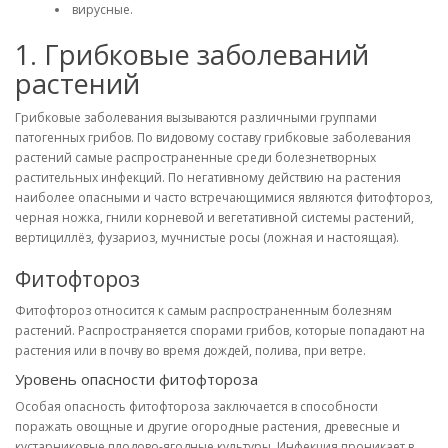
вирусные.
1. Грибковые заболеваний
растений
Грибковые заболевания вызываются различными группами
патогенных грибов. По видовому составу грибковые заболевания
растений самые распространенные среди болезнетворных
растительных инфекций. По негативному действию на растения
наиболее опасными и часто встречающимися являются фитофтороз,
черная ножка, гнили корневой и вегетативной системы растений,
вертициллёз, фузариоз, мучнистые росы (ложная и настоящая).
Фитофтороз
Фитофтороз относится к самым распространенным болезням
растений. Распространяется спорами грибов, которые попадают на
растения или в почву во время дождей, полива, при ветре.
Уровень опасности фитофтороза
Особая опасность фитофтороза заключается в способности
поражать овощные и другие огородные растения, древесные и
кустарниковые плодово-ягодные культуры. Инфекция проникает в