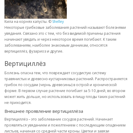
Кила на корнях капусты. ©
Shelley
Некоторые грибковые заболевания растений называют болезнями
увядания. Связано это с тем, что без видимой причины растения
начинают увядать и через некоторое время погибают. К таким
заболеваниям, наиболее знакомым дачникам, относятся
вертициллёз, фузариоз и другие.
Вертициллёз
Болезнь опасна тем, что повреждает сосудистую систему
травянистых и древесно-кустарниковых растений. Распространяется
грибок по сосудам (чернь древесины) в острой и хронической
форме. В первом случае растение погибает за 5-10 дней, во втором
может жить дольше, но использовать в пищу плоды таких растений
не приходится.
Внешнее проявление вертициллёза
Вертициллёз – это заболевание сосудов растений. Начинает
проявляться увяданием и пожелтением с последующим опадением
листьев, начиная со средней части кроны. Цветки и завязи