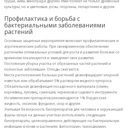
груши, айва, виноград и другие). Ими болеют не только древесные
культуры, но и цветковые: розы, георгины, пеларгонии и другие.
Профилактика и борьба с
бактериальными заболеваниями
растений
Основные защитные мероприятия включают профилактические и
агротехнические работы. При своевременном обеспечении
растениям оптимальных условий для роста и развития болезни со
временем локализуются и замедляют свое развитие.
Постоянная уборка участка от обрезанных частей растений и
полностью заболевших. Отходы сжигаются.
Места расположения больных растений дезинфицируют хлорной
известью или обрабатывают 5% раствором медного купороса.
Обязательная дезинфекция посадочного материала (семян,
корневищ, луковиц, саженцев, черенков) и садового инструмента.
Из химических препаратов рекомендуются: 1% бордосская
жидкость, оксихом, фундазол, скор и другие.
Учитывая безопасность биопрепаратов для человека и окружающей
фауны лучше на дачных участках использовать следующие
биопрепараты, целенаправленно действующие на бактериальную
инфекцию в почве и растениях: фитоспорин, триходермин,