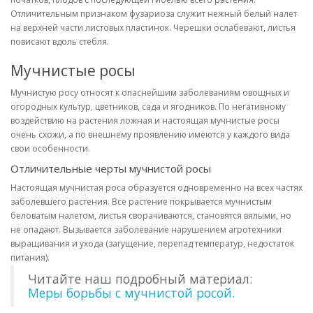
Отличительным признаком фузариоза служит нежный белый налет
на верхней части листовых пластинок. Черешки ослабевают, листья
повисают вдоль стебля.
Мучнистые росы
Мучнистую росу относят к опаснейшим заболеваниям овощных и
огородных культур, цветников, сада и ягодников. По негативному
воздействию на растения ложная и настоящая мучнистые росы
очень схожи, а по внешнему проявлению имеются у каждого вида
свои особенности.
Отличительные черты мучнистой росы
Настоящая мучнистая роса образуется одновременно на всех частях
заболевшего растения. Все растение покрывается мучнистым
беловатым налетом, листья сворачиваются, становятся вялыми, но
не опадают. Вызывается заболевание нарушением агротехники
выращивания и ухода (загущение, перепад температур, недостаток
питания).
Читайте наш подробный материал:
Меры борьбы с мучнистой росой.