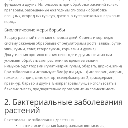
фундазол и другие. Использовать при обработке растений только
препараты, разрешенные ежегодным списком к обработке
овощных, огородных культур, древесно-кустарниковых и парковых
пород.
Биологические меры борьбы
Защиту растений начинают с первых дней. Семена и корневую
систему саженцев обрабатывают регуляторами роста (завязь, бутон,
эпин, гумми, атлет, гетероауксин, корневин и другие).
Для усиления противостояния непогоде и другим негативным
условиям обрабатывают растения во время вегетации
иммуномодуляторами (гумат натрия, гумми, оберегъ, циркон, эпин).
При заболевании используют биофунгициды – фитоспорин, алирин,
гамаир, планриз, фитодоктор, псевдобактерин-2, триходермин,
превикур, барьер и другие. Биопрепараты лучше использовать в
баковых смесях, предварительно проверив их на совместимость.
2. Бактериальные заболевания
растений
Бактериальные заболевания делятся на:
пятнистости (черная бактериальная пятнистость,