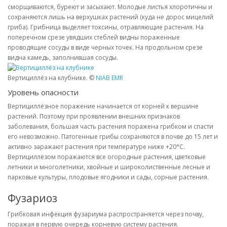
сморщиваются, буреют и засыхают. Молодые листья хлоротичны и
сохраняются лишь на верхушках растений (куда не дорос мицелий
гриба). Грибница выделяет токсины, отравляющие растения. На
поперечном срезе увядших стеблей видны пораженные
проводящие сосуды в виде черных точек. На продольном срезе
видна камедь, заполнившая сосуды.
Вертициллёз на клубнике. ©
NIAB EMR
Уровень опасности
Вертициллёзное поражение начинается от корней к вершине
растений. Поэтому при проявлении внешних признаков
заболевания, большая часть растения поражена грибком и спасти
его невозможно. Патогенные грибы сохраняются в почве до 15 лет и
активно заражают растения при температуре ниже +20°С.
Вертициллёзом поражаются все огородные растения, цветковые
летники и многолетники, хвойные и широколиственные лесные и
парковые культуры, плодовые ягодники и сады, сорные растения.
Фузариоз
Грибковая инфекция фузариума распространяется через почву,
поражая в первую очередь корневую систему растения.