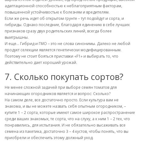
адаптационной способностью к неблагоприятным факторам,
повышенной устойчивостью к болезням и вредителям.
Если же речь идет об открытом грунте – тут подойдут и сорта, и
гибриды. Однако последние, благодаря единению в себе лучших
признаков сразу двух родительских линий, всегда более
выигрышны.
И еще… Гибрид и ГМО – это не слова синонимы. Далеко не любой
продукт селекции является генетически модифицированным.
Поэтому не стоит бояться приставки «F1» и выбирать то, что
действительно дает хороший урожай.
7. Сколько покупать сортов?
Не менее сложной задачей при выборе семян томатов для
начинающих огородников является и вопрос: Сколько?
На самом деле, все достаточно просто. Если культура вам не
знакома, и вы не можете назвать себя опытным огородником, –
купите 1 – 2 сорта, которые имеют самое широкое распространение
среди ваших знакомых, те сорта, что на слуху, а к ним 1 – 2 тех, что
понравились, для испытания. И не обязательно высаживать все
семена из пакетика, достаточно 3 – 4 кустов, чтобы понять, что вы
приобрели и обеспечить этому должный уход.