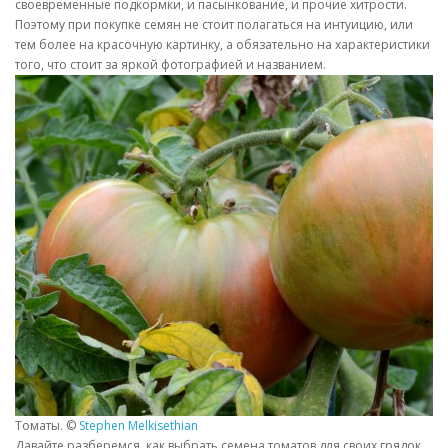
своевременные подкормки, и пасынкование, и прочие хитрости.
Поэтому при покупке семян не стоит полагаться на интуицию, или
тем более на красочную картинку, а обязательно на характеристики
того, что стоит за яркой фотографией и названием.
Томаты. ©
Stephen Melkisethian
Давайте разберемся, как выбрать семена томатов для своих грядок.