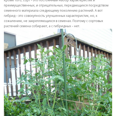
Кроме того, сорт – это постоянный набор характеристик и
преимущественных, и отрицательных, передающихся посредством
семенного материала следующему поколению растений. А вот
гибрид – это совокупность улучшенных характеристик, но, к
сожалению, не закрепляющихся в семенах. Поэтому с сортовых
растений семена собирают, а с гибридных – нет.