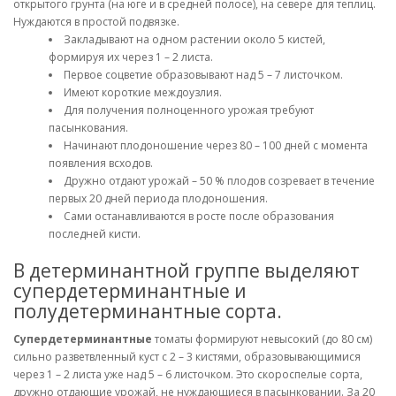
открытого грунта (на юге и в средней полосе), на севере для теплиц.
Нуждаются в простой подвязке.
Закладывают на одном растении около 5 кистей,
формируя их через 1 – 2 листа.
Первое соцветие образовывают над 5 – 7 листочком.
Имеют короткие междоузлия.
Для получения полноценного урожая требуют
пасынкования.
Начинают плодоношение через 80 – 100 дней с момента
появления всходов.
Дружно отдают урожай – 50 % плодов созревает в течение
первых 20 дней периода плодоношения.
Сами останавливаются в росте после образования
последней кисти.
В детерминантной группе выделяют
супердетерминантные и
полудетерминантные сорта.
Супердетерминантные
томаты формируют невысокий (до 80 см)
сильно разветвленный куст с 2 – 3 кистями, образовывающимися
через 1 – 2 листа уже над 5 – 6 листочком. Это скороспелые сорта,
дружно отдающие урожай, не нуждающиеся в пасынковании. За 20