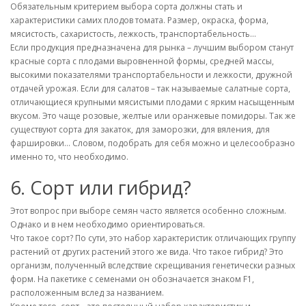
Обязательным критерием выбора сорта должны стать и
характеристики самих плодов томата. Размер, окраска, форма,
мясистость, сахаристость, лежкость, транспортабельность…
Если продукция предназначена для рынка – лучшим выбором станут
красные сорта с плодами выровненной формы, средней массы,
высокими показателями транспортабельности и лежкости, дружной
отдачей урожая. Если для салатов – так называемые салатные сорта,
отличающиеся крупными мясистыми плодами с ярким насыщенным
вкусом. Это чаще розовые, желтые или оранжевые помидоры. Так же
существуют сорта для закаток, для заморозки, для вяления, для
фаршировки… Словом, подобрать для себя можно и целесообразно
именно то, что необходимо.
6. Сорт или гибрид?
Этот вопрос при выборе семян часто является особенно сложным.
Однако и в нем необходимо ориентироваться.
Что такое сорт? По сути, это набор характеристик отличающих группу
растений от других растений этого же вида. Что такое гибрид? Это
организм, полученный вследствие скрещивания генетически разных
форм. На пакетике с семенами он обозначается знаком F1,
расположенным вслед за названием.