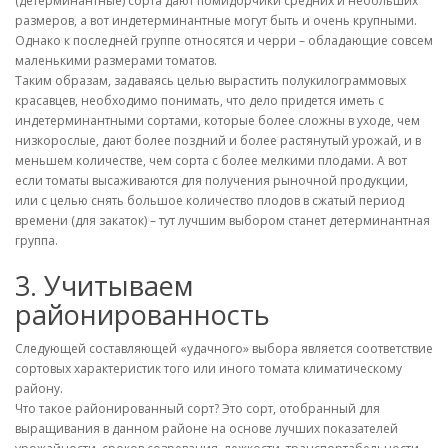
(детерминантные) сорта дают помидорчики средних и небольших
размеров, а вот индетерминантные могут быть и очень крупными.
Однако к последней группе относятся и черри – обладающие совсем
маленькими размерами томатов.
Таким образам, задаваясь целью вырастить полукилограммовых
красавцев, необходимо понимать, что дело придется иметь с
индетерминантными сортами, которые более сложны в уходе, чем
низкорослые, дают более поздний и более растянутый урожай, и в
меньшем количестве, чем сорта с более мелкими плодами. А вот
если томаты высаживаются для получения рыночной продукции,
или с целью снять большое количество плодов в сжатый период
времени (для закаток) – тут лучшим выбором станет детерминантная
группа.
3. Учитываем
районированность
Следующей составляющей «удачного» выбора является соответствие
сортовых характеристик того или иного томата климатическому
району.
Что такое районированный сорт? Это сорт, отобранный для
выращивания в данном районе на основе лучших показателей