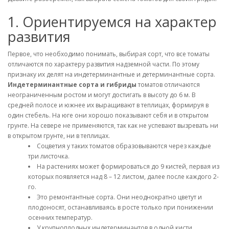
1. Ориентируемся на характер
развития
Первое, что необходимо понимать, выбирая сорт, что все томаты
отличаются по характеру развития надземной части. По этому
признаку их делят на индетерминантные и детерминантные сорта.
Индетерминантные сорта и гибриды
томатов отличаются
неограниченным ростом и могут достигать в высоту до 6 м. В
средней полосе и южнее их выращивают в теплицах, формируя в
один стебель. На юге они хорошо показывают себя и в открытом
грунте. На севере не применяются, так как не успевают вызревать ни
в открытом грунте, ни в теплицах.
Соцветия у таких томатов образовываются через каждые
три листочка.
На растениях может формироваться до 9 кистей, первая из
которых появляется над 8 – 12 листом, далее после каждого 2-
го.
Это ремонтантные сорта. Они неоднократно цветут и
плодоносят, останавливаясь в росте только при понижении
осенних температур.
У крупноплодных индетерминантов в одной кисти