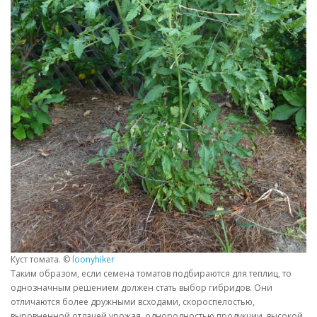
Куст томата. ©
loonyhiker
Таким образом, если семена томатов подбираются для теплиц, то
однозначным решением должен стать выбор гибридов. Они
отличаются более дружными всходами, скороспелостью,
выровненной отдачей урожая, однородностью продукции, высокой