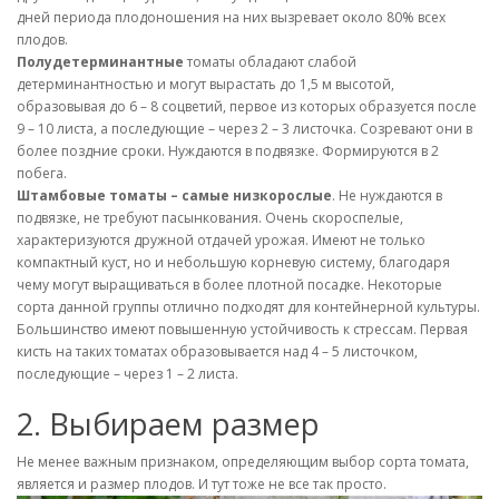
дней периода плодоношения на них вызревает около 80% всех
плодов.
Полудетерминантные
томаты обладают слабой
детерминантностью и могут вырастать до 1,5 м высотой,
образовывая до 6 – 8 соцветий, первое из которых образуется после
9 – 10 листа, а последующие – через 2 – 3 листочка. Созревают они в
более поздние сроки. Нуждаются в подвязке. Формируются в 2
побега.
Штамбовые томаты – самые низкорослые
. Не нуждаются в
подвязке, не требуют пасынкования. Очень скороспелые,
характеризуются дружной отдачей урожая. Имеют не только
компактный куст, но и небольшую корневую систему, благодаря
чему могут выращиваться в более плотной посадке. Некоторые
сорта данной группы отлично подходят для контейнерной культуры.
Большинство имеют повышенную устойчивость к стрессам. Первая
кисть на таких томатах образовывается над 4 – 5 листочком,
последующие – через 1 – 2 листа.
2. Выбираем размер
Не менее важным признаком, определяющим выбор сорта томата,
является и размер плодов. И тут тоже не все так просто.