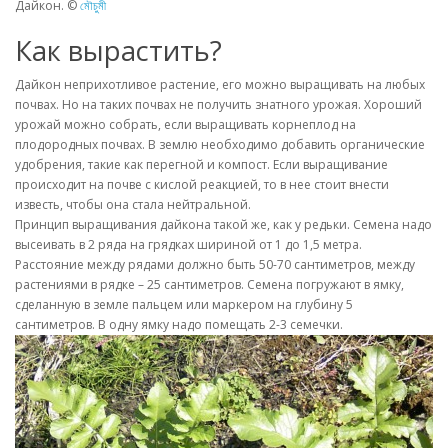
Дайкон. ©
মৌচুমী
Как вырастить?
Дайкон неприхотливое растение, его можно выращивать на любых
почвах. Но на таких почвах не получить знатного урожая. Хороший
урожай можно собрать, если выращивать корнеплод на
плодородных почвах. В землю необходимо добавить органические
удобрения, такие как перегной и компост. Если выращивание
происходит на почве с кислой реакцией, то в нее стоит внести
известь, чтобы она стала нейтральной.
Принцип выращивания дайкона такой же, как у редьки. Семена надо
высеивать в 2 ряда на грядках шириной от 1 до 1,5 метра.
Расстояние между рядами должно быть 50-70 сантиметров, между
растениями в рядке – 25 сантиметров. Семена погружают в ямку,
сделанную в земле пальцем или маркером на глубину 5
сантиметров. В одну ямку надо помещать 2-3 семечки.