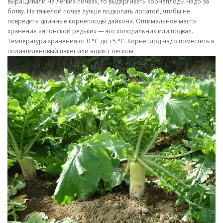
выращивали на легких почвах, то выдергивать корнеплоды надо за
ботву. На тяжелой почве лучше подкопать лопатой, чтобы не
повредить длинные корнеплоды дайкона. Оптимальное место
хранения «японской редьки» — это холодильник или подвал.
Температура хранения от 0 °C до +5 °C. Корнеплод надо поместить в
полиэтиленовый пакет или ящик с песком.