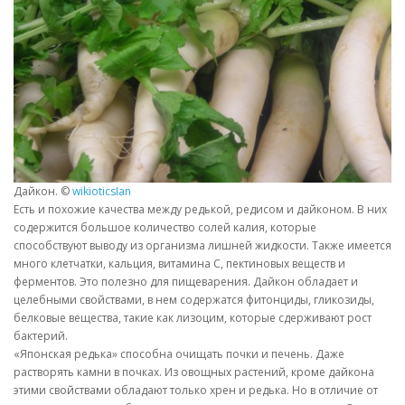
Дайкон. ©
wikioticsIan
Есть и похожие качества между редькой, редисом и дайконом. В них
содержится большое количество солей калия, которые
способствуют выводу из организма лишней жидкости. Также имеется
много клетчатки, кальция, витамина C, пектиновых веществ и
ферментов. Это полезно для пищеварения. Дайкон обладает и
целебными свойствами, в нем содержатся фитонциды, гликозиды,
белковые вещества, такие как лизоцим, которые сдерживают рост
бактерий.
«Японская редька» способна очищать почки и печень. Даже
растворять камни в почках. Из овощных растений, кроме дайкона
этими свойствами обладают только хрен и редька. Но в отличие от