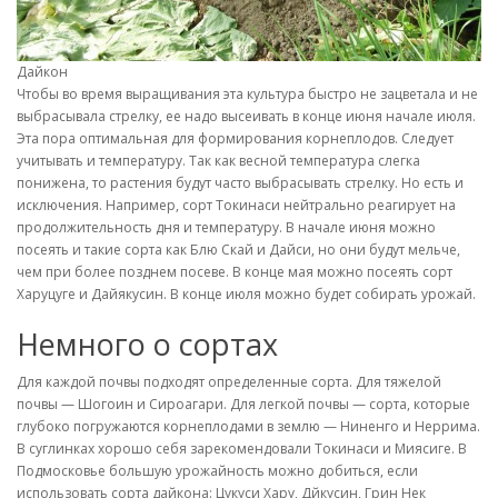
Дайкон
Чтобы во время выращивания эта культура быстро не зацветала и не
выбрасывала стрелку, ее надо высеивать в конце июня начале июля.
Эта пора оптимальная для формирования корнеплодов. Следует
учитывать и температуру. Так как весной температура слегка
понижена, то растения будут часто выбрасывать стрелку. Но есть и
исключения. Например, сорт Токинаси нейтрально реагирует на
продолжительность дня и температуру. В начале июня можно
посеять и такие сорта как Блю Скай и Дайси, но они будут мельче,
чем при более позднем посеве. В конце мая можно посеять сорт
Харуцуге и Дайякусин. В конце июля можно будет собирать урожай.
Немного о сортах
Для каждой почвы подходят определенные сорта. Для тяжелой
почвы — Шогоин и Сироагари. Для легкой почвы — сорта, которые
глубоко погружаются корнеплодами в землю — Ниненго и Неррима.
В суглинках хорошо себя зарекомендовали Токинаси и Миясиге. В
Подмосковье большую урожайность можно добиться, если
использовать сорта дайкона: Цукуси Хару, Дйкусин, Грин Нек