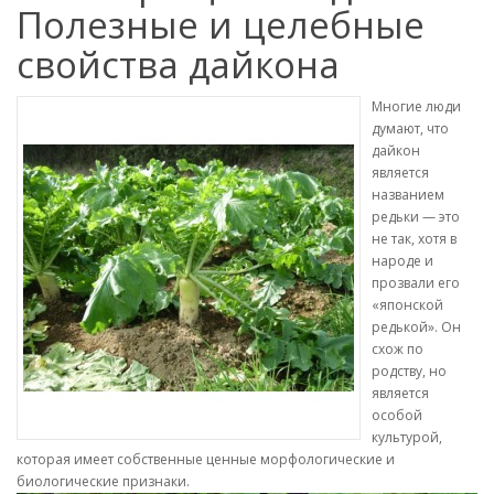
Полезные и целебные
свойства дайкона
Многие люди
думают, что
дайкон
является
названием
редьки — это
не так, хотя в
народе и
прозвали его
«японской
редькой». Он
схож по
родству, но
является
особой
культурой,
которая имеет собственные ценные морфологические и
биологические признаки.