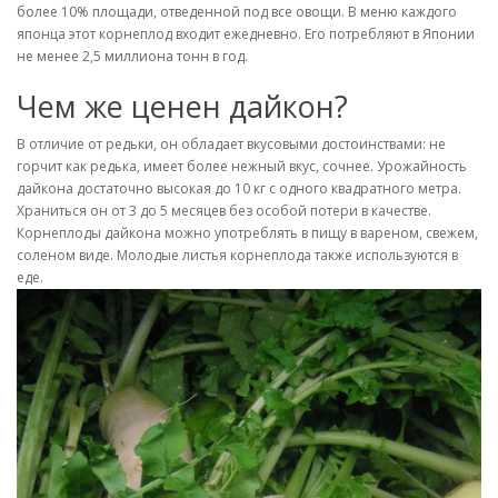
более 10% площади, отведенной под все овощи. В меню каждого
японца этот корнеплод входит ежедневно. Его потребляют в Японии
не менее 2,5 миллиона тонн в год.
Чем же ценен дайкон?
В отличие от редьки, он обладает вкусовыми достоинствами: не
горчит как редька, имеет более нежный вкус, сочнее. Урожайность
дайкона достаточно высокая до 10 кг с одного квадратного метра.
Храниться он от 3 до 5 месяцев без особой потери в качестве.
Корнеплоды дайкона можно употреблять в пищу в вареном, свежем,
соленом виде. Молодые листья корнеплода также используются в
еде.