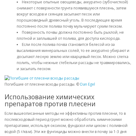
Некоторые опытные овощеводы, аккуратно (зубочисткой)
снимают с поверхности грунта появившуюся плесень, затем
вокруг всходов и сеянцев засыпают песок или
порошковидный древесный уголь. В последующее время
постоянно после полива почву мульчируют сухим песком.
Поверхность почвы должна постоянно быть рыхлой, не
плотной и заплывшей от полива, для доступа кислорода.
Если после полива почва становится белесой из-за
высаливания минеральных солей, то ее аккуратно убирают и
досыпают лесную землю или кварцевый песок. Можно слегка
полить, чтобы нежные стебельки рассады не травмировались,
и засыпать песком.
Погибшие от плесени всходы рассады. ©
Dan Egel
Использование химических
препаратов против плесени
Если вышеописанные методы не эффективны против плесени, то в
послевсходовый период грунт можно обработать химическими
препаратами, используя оксихом, фундазол или цихом с поливной
водой (5 г/кв.м). Эти же фунгициды можно внести в почву за 1-3 дня