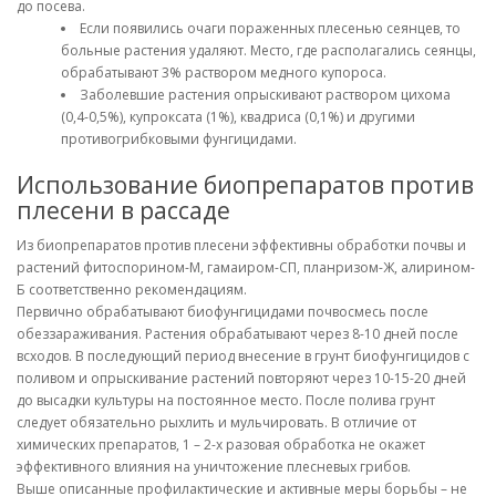
до посева.
Если появились очаги пораженных плесенью сеянцев, то
больные растения удаляют. Место, где располагались сеянцы,
обрабатывают 3% раствором медного купороса.
Заболевшие растения опрыскивают раствором цихома
(0,4-0,5%), купроксата (1%), квадриса (0,1%) и другими
противогрибковыми фунгицидами.
Использование биопрепаратов против
плесени в рассаде
Из биопрепаратов против плесени эффективны обработки почвы и
растений фитоспорином-М, гамаиром-СП, планризом-Ж, алирином-
Б соответственно рекомендациям.
Первично обрабатывают биофунгицидами почвосмесь после
обеззараживания. Растения обрабатывают через 8-10 дней после
всходов. В последующий период внесение в грунт биофунгицидов с
поливом и опрыскивание растений повторяют через 10-15-20 дней
до высадки культуры на постоянное место. После полива грунт
следует обязательно рыхлить и мульчировать. В отличие от
химических препаратов, 1 – 2-х разовая обработка не окажет
эффективного влияния на уничтожение плесневых грибов.
Выше описанные профилактические и активные меры борьбы – не