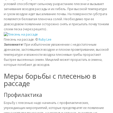
условий способствует сильному разрастанию плесени и вызывает
загнивание всходов рассады и их гибель. При высокой температуре
и сухом воздухе идет высаливание почвы. На поверхности субстрата
появляется беловатая пленочка солей. Необходимо при ее
довсходовом появлении осторожно снять и присыпать почву тонким
слоем песка (через решето) .
Плесень на рассаде. ©
Ruby Lee
Запомните
! При избыточном увлажнении с недостаточным
дренажом, застоявшемся воздухе и плохом проветривании, высокой
температуре и влажности воздуха плесневые грибы прорастают
быстрее высеянных семян. Мицелий может прорастать в семена,
которые погибают до всходов.
Меры борьбы с плесенью в
рассаде
Профилактика
Борьбу с плесенью надо начинать с профилактических,
упреждающих мероприятий, которые предотвратят ее появление
или снизят вредоносность на молодых сеянцах, значительно