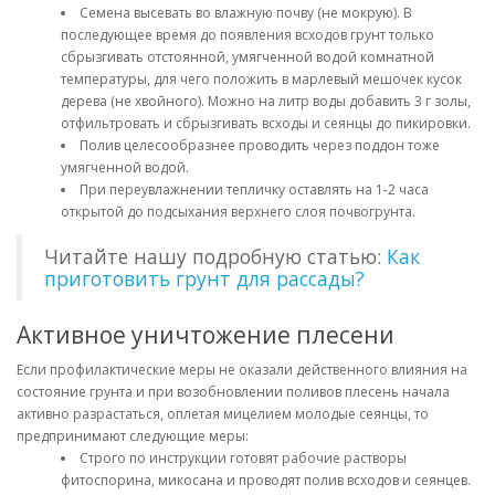
Семена высевать во влажную почву (не мокрую). В
последующее время до появления всходов грунт только
сбрызгивать отстоянной, умягченной водой комнатной
температуры, для чего положить в марлевый мешочек кусок
дерева (не хвойного). Можно на литр воды добавить 3 г золы,
отфильтровать и сбрызгивать всходы и сеянцы до пикировки.
Полив целесообразнее проводить через поддон тоже
умягченной водой.
При переувлажнении тепличку оставлять на 1-2 часа
открытой до подсыхания верхнего слоя почвогрунта.
Читайте нашу подробную статью:
Как
приготовить грунт для рассады?
Активное уничтожение плесени
Если профилактические меры не оказали действенного влияния на
состояние грунта и при возобновлении поливов плесень начала
активно разрастаться, оплетая мицелием молодые сеянцы, то
предпринимают следующие меры:
Строго по инструкции готовят рабочие растворы
фитоспорина, микосана и проводят полив всходов и сеянцев.