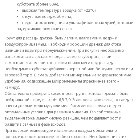
субстрата (более 80%),
высокая температура воздуха (от +22°С),
отсутствие воздухообмена,
недостаток освещения и ультрафиолетовых лучей, которые
задерживают оконные стекла.
Грунт для рассады должен быть легким, влагоемким, водо– и
воздухопроницаемым. Необходим хороший дренаж для стока
излишней воды при переувлажнении. При покупке необходимо
ознакомиться с составом предлагаемого субстрата, а при
самостоятельном приготовлении почвосмеси под рассаду
необходимо в субстрат добавлять перегной или биогумус, песок или
верховой торф. В смесь добавляют минеральные водорастворимые
удобрения, содержащие микроэлементы (практичнее всего –
кемиру).
Обязательно проверить кислотность грунта, которая должна быть
нейтральной в пределах рН=6,5-7,0. Если почва закислена, то следует
внести доломитовую муку или мел. Закисленная почва создает
оптимальные условия для развития мицелия. Его собственные
выделения тоже имеют кислую реакцию, чем подавляют рост и
развитие сеянцев в фазе всходов.
При высокой температуре и влажности воздуха обязательно
проводить проветривание, но без сквозняка. Несоблюдение этих