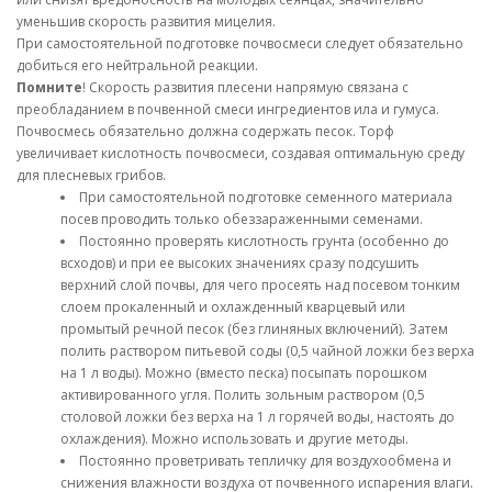
уменьшив скорость развития мицелия.
При самостоятельной подготовке почвосмеси следует обязательно
добиться его нейтральной реакции.
Помните
! Скорость развития плесени напрямую связана с
преобладанием в почвенной смеси ингредиентов ила и гумуса.
Почвосмесь обязательно должна содержать песок. Торф
увеличивает кислотность почвосмеси, создавая оптимальную среду
для плесневых грибов.
При самостоятельной подготовке семенного материала
посев проводить только обеззараженными семенами.
Постоянно проверять кислотность грунта (особенно до
всходов) и при ее высоких значениях сразу подсушить
верхний слой почвы, для чего просеять над посевом тонким
слоем прокаленный и охлажденный кварцевый или
промытый речной песок (без глиняных включений). Затем
полить раствором питьевой соды (0,5 чайной ложки без верха
на 1 л воды). Можно (вместо песка) посыпать порошком
активированного угля. Полить зольным раствором (0,5
столовой ложки без верха на 1 л горячей воды, настоять до
охлаждения). Можно использовать и другие методы.
Постоянно проветривать тепличку для воздухообмена и
снижения влажности воздуха от почвенного испарения влаги.