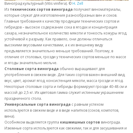
Виноград культурный (Vitis vinifera). ©
H. Zell
Из
технических сортов винограда
получают виноматериалы,
которые служат для изготовления разнообразных вин и соков.
Главные требования к качеству продукции технических сортов и
гибридов – высокое содержание сока в ягодах и концентрация
сахара, незначительное количество мякоти и тонкость кожуры ягод,
устойчивой к разрыву. Как правило, они должны отличаться
высокими вкусовыми качествами, а к их внешнему виду
предъявляется значительно меньше требований. Поэтому, в
отличие от столовых, грозди у технических сортов меньше по массе
и ягоды значительно мельче.
Столовые сорта винограда
обычно выращивают для
употребления в свежем виде. Для таких сортов важен внешний вид,
вкус, цвет, аромат ягод, консистенция мякоти, масса грозди и ягод.
Некоторые столовые сорта и гибриды формируют грозди 40-48 см и
массой до 2,5 кг. Их цветовая гамма служит истинным украшением
праздничного стола.
Универсальные сорта винограда
с равным успехом
используются в свежем виде и в виде напитков (соков, компотов,
вина).
Особняком выделяется группа
кишмишных сортов
винограда.
Изюмные сорта используются как свежими, так и для засушивания и