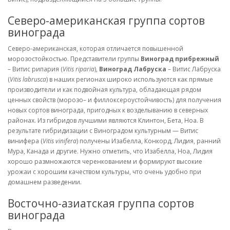
Северо-американская группа сортов
винограда
Северо-американская, которая отличается повышенной
морозостойкостью. Представители группы
Виноград прибрежный
– Витис рипария (
Vitis riparia
),
Виноград Лабруска
– Витис Лабруска
(
Vitis labrusca
) в наших регионах широко используются как прямые
производители и как подвойная культура, обладающая рядом
ценных свойств (морозо– и филлоксероустойчивость) для получения
новых сортов винограда, пригодных к возделыванию в северных
районах. Из гибридов лучшими являются Клинтон, Бета, Ноа. В
результате гибридизации с Виноградом культурным — Витис
винифера (
Vitis vinifera
) получены Изабелла, Конкорд, Лидия, ранний
Мура, Канада и другие. Нужно отметить, что Изабелла, Ноа, Лидия
хорошо размножаются черенкованием и формируют высокие
урожаи с хорошим качеством культуры, что очень удобно при
домашнем разведении.
Восточно-азиатская группа сортов
винограда