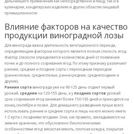
дальнейшего применения как непосредственно в пищу, так и в
кулинарии, кондитерских изделиях и других областях пищевой
промышленности.
Влияние факторов на качество
продукции виноградной лозы
Для винограда важна длительность вегетационного периода,
определяющим фактором которого является полная спелость ягод.
Фактор спелости определяется количеством дней от появления
почек и до полного созревания ягод. По этому признаку различают
ранние, средние и поздние сорта с переходным периодом
(раннеспелые, среднеспелые, раннесредние, среднепоздние и
другие).
Ранние сорта
винограда уже на 90-125 день отдают первый
урожай,
средние
на 120-155 день, а у
поздних сортов
урожай
срок созревания ягод занимает более 150-165 дней и приходится на
конец сентября и позже. Для домашнего разведения лучше всего
использовать ранние и средние сорта и лишь на юге можно иметь
1-2 куста с поздними ягодами. Они, как правило, закладываются на
зимнее хранение, что обусловлено биологическими
особенностями ягод: мясистая мякоть, плотная кожура, покрытая