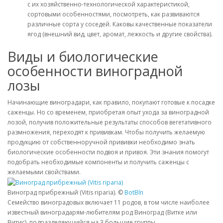
с их хозяйственно-технологической характеристикой,
сортовыми особенностями, посмотреть, как развиваются
различные сорта у соседей. Каковы качественные показатели
ягод (внешний вид, цвет, аромат, лежкость и другие свойства).
Виды и биологические
особенности виноградной
лозы
Начинающие виноградари, как правило, покупают готовые к посадке
саженцы. Но со временем, приобретая опыт ухода за виноградной
лозой, получив положительные результаты способов вегетативного
размножения, переходят к прививкам. Чтобы получить желаемую
продукцию от собственноручной прививки необходимо знать
биологические особенности подвоя и привоя. Эти знания помогут
подобрать необходимые компоненты и получить саженцы с
желаемыми свойствами.
Виноград прибрежный (Vitis riparia). ©
BotBln
Семейство виноградовых включает 11 родов, в том числе наиболее
известный виноградарям-любителям род Виноград (Витке или
Витис), подразделяющийся на 3 большие группы.