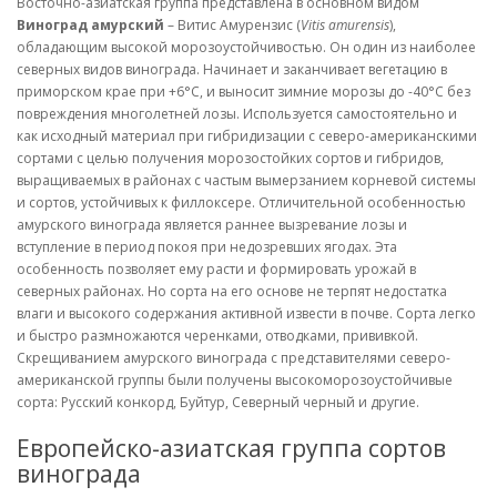
Восточно-азиатская группа представлена в основном видом
Виноград амурский
– Витис Амурензис (
Vitis amurensis
),
обладающим высокой морозоустойчивостью. Он один из наиболее
северных видов винограда. Начинает и заканчивает вегетацию в
приморском крае при +6°С, и выносит зимние морозы до -40°С без
повреждения многолетней лозы. Используется самостоятельно и
как исходный материал при гибридизации с северо-американскими
сортами с целью получения морозостойких сортов и гибридов,
выращиваемых в районах с частым вымерзанием корневой системы
и сортов, устойчивых к филлоксере. Отличительной особенностью
амурского винограда является раннее вызревание лозы и
вступление в период покоя при недозревших ягодах. Эта
особенность позволяет ему расти и формировать урожай в
северных районах. Но сорта на его основе не терпят недостатка
влаги и высокого содержания активной извести в почве. Сорта легко
и быстро размножаются черенками, отводками, прививкой.
Скрещиванием амурского винограда с представителями северо-
американской группы были получены высокоморозоустойчивые
сорта: Русский конкорд, Буйтур, Северный черный и другие.
Европейско-азиатская группа сортов
винограда