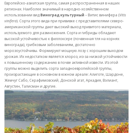
Европейско-азиатская группа, самая распространенная в наших
регионах. Наиболее значимый в народно-хозяйственном
использовании вид
Виноград культурный
– Витис винифера (
Vitis
vinifera
). Сорта этого вида при прививке с представителями северо-
американской группы дают высокий выход привитого материала,
используемого для размножения. Сорта и гибриды обладают
высокой устойчивостью к филлоксере (почвенная тля на корнях
винограда), грибковым заболеваниям, достаточно
морозоустойчивы. Формируют мощную лозу с хорошим выходом
урожая. Их недостатком является хлороз, из-за низкой устойчивости
к повышенному содержанию в почве активной извести. Из этой
группы можно выделить сорта западноевропейской группы,
произрастающие в основном в южном ареале: Алиготе, Шардоне,
Жемчуг Сабо, Серафимовский, Донской агат, Аркадия, Вэлиант,
Августин, Талисман и другие.