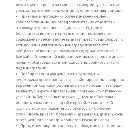
резко снижают рост и развитие лозы. Формируются низкие
урожаи, часто с неопределенным букетом и излишне кислые.
Привитые виноградники более изнеженные, чем
корнесобственные. Виноград положительно относится к
высокому содержанию кальция в почве. Однако у
большинства подвоев и привитых сортов повышенное
содержание извести в почве вызывает известковый хлороз. То
есть лучшими для привитых виноградников являются
нейтральные почвы с оптимальным содержанием солей. В
ближайшей почвенной лаборатории можно провести анализ
почвы, чтобы убедиться в пригодности выбранного участка
под виноградник.
Подбирая сорта для домашнего виноградника,
необходимо ориентироваться на районированные с хорошо
выраженной сортовой устойчивостью к морозам, перепадам
температур и другим проявлениям почвенно-климатических
условий. Выбирая привитые саженцы нужно обязательно
обратить внимание на подвой и привой. Узнать к какой
группе относится подвой, его устойчивость к болезням.
Устойчивость привоя к болезням и вредителям, длительность
вегетационного периода и полноту вызревания лозы.
Прежде чем закупить саженцы, необходимо ознакомиться