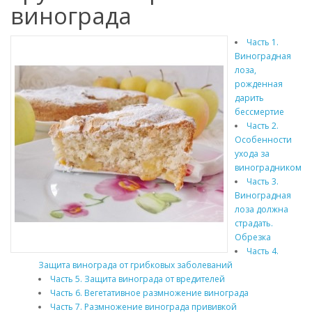
винограда
Часть 1.
Виноградная
лоза,
рожденная
дарить
бессмертие
Часть 2.
Особенности
ухода за
виноградником
Часть 3.
Виноградная
лоза должна
страдать.
Обрезка
Часть 4.
Защита винограда от грибковых заболеваний
Часть 5. Защита винограда от вредителей
Часть 6. Вегетативное размножение винограда
Часть 7. Размножение винограда прививкой