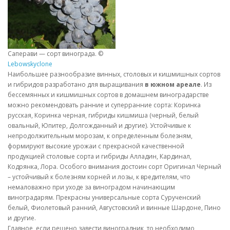
Саперави — сорт винограда. ©
Lebowskyclone
Наибольшее разнообразие винных, столовых и кишмишных сортов
и гибридов разработано для выращивания
в южном ареале
. Из
бессемянных и кишмишных сортов в домашнем виноградарстве
можно рекомендовать ранние и суперранние сорта: Коринка
русская, Коринка черная, гибриды кишмиша (черный, белый
овальный, Юпитер, Долгожданный и другие). Устойчивые к
непродолжительным морозам, к определенным болезням,
формируют высокие урожаи с прекрасной качественной
продукцией столовые сорта и гибриды Алладин, Кардинал,
Кодрянка, Лора. Особого внимания достоин сорт Оригинал Черный
– устойчивый к болезням корней и лозы, к вредителям, что
немаловажно при уходе за виноградом начинающим
виноградарям. Прекрасны универсальные сорта Сурученский
белый, Фиолетовый ранний, Августовский и винные Шардоне, Пино
и другие.
Главное, если решено завести виноградник, то необходимо