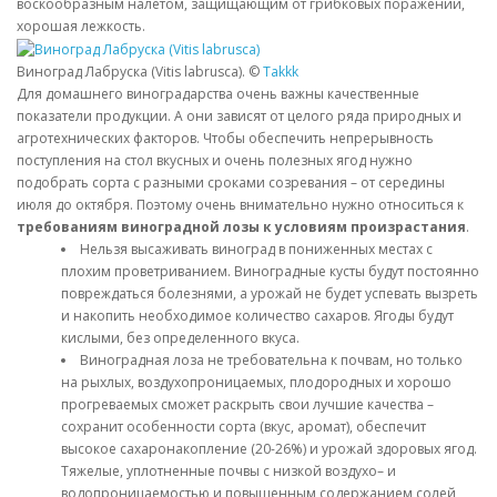
воскообразным налетом, защищающим от грибковых поражений,
хорошая лежкость.
Виноград Лабруска (Vitis labrusca). ©
Takkk
Для домашнего виноградарства очень важны качественные
показатели продукции. А они зависят от целого ряда природных и
агротехнических факторов. Чтобы обеспечить непрерывность
поступления на стол вкусных и очень полезных ягод нужно
подобрать сорта с разными сроками созревания – от середины
июля до октября. Поэтому очень внимательно нужно относиться к
требованиям виноградной лозы к условиям произрастания
.
Нельзя высаживать виноград в пониженных местах с
плохим проветриванием. Виноградные кусты будут постоянно
повреждаться болезнями, а урожай не будет успевать вызреть
и накопить необходимое количество сахаров. Ягоды будут
кислыми, без определенного вкуса.
Виноградная лоза не требовательна к почвам, но только
на рыхлых, воздухопроницаемых, плодородных и хорошо
прогреваемых сможет раскрыть свои лучшие качества –
сохранит особенности сорта (вкус, аромат), обеспечит
высокое сахаронакопление (20-26%) и урожай здоровых ягод.
Тяжелые, уплотненные почвы с низкой воздухо– и
водопроницаемостью и повышенным содержанием солей,