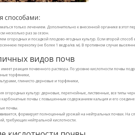
я способами:
ниматься только лечением. Дополнительно к внесенной органике в этот 
см несколько раз за сезон.
м огородных и посадкой плодово-ягодных культур. Если второй способ в
осеннюю перекопку (не более 1 ведра/кв. м). В противном случае высеянн
личных видов почв
имеет реакция почвенного раствора. По уровню кислотности почвы подра
нные торфяники,
льтурами, глинисто-дерновые и торфяники,
 огородных культур: дерновые, перегнойные, лиственные, все типы черн
 карбонатные почвы с повышенным содержанием кальция и его соедине
ые почвы.
звивается, формирует полноценный урожай на нейтральных почвах. На 
ний, требующих нейтральной кислотности.
е кислотности почвы