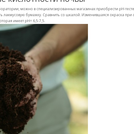
аборатории, можно в специализированных магазинах приобрести рН-тесте
ить лакмусовую бумажку. Сравнить со шкалой. Изменившаяся окраска при 
торая имеет рН= 6,5-7,5.