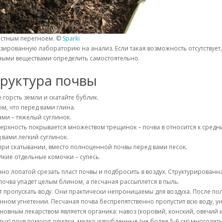
остным перегноем. ©
Sparki
зированную лабораторию на анализ. Если такая возможность отсутствует
ьными веществами определить самостоятельно.
труктура почвы
горсть земли и скатайте бублик.
ом, что перед вами глина.
ми – тяжелый суглинок.
ерхность покрывается множеством трещинок – почва в относится к средн
 вами легкий суглинок.
 при скатывании, вместо полноценной почвы перед вами песок.
лкие отдельные комочки – супесь.
но лопатой срезать пласт почвы и подбросить в воздух. Структурирован
почва упадет целым блином, а песчаная рассыплется в пыль.
т пропускать воду. Они практически непроницаемы для воздуха. После пол
янном угнетении. Песчаная почва беспрепятственно пропустит всю воду,
овным лекарством является органика: навоз (коровий, конский, овечий и
х) почв помогут опилки, мелко изрубленные (не более 5-6 см) многолетни