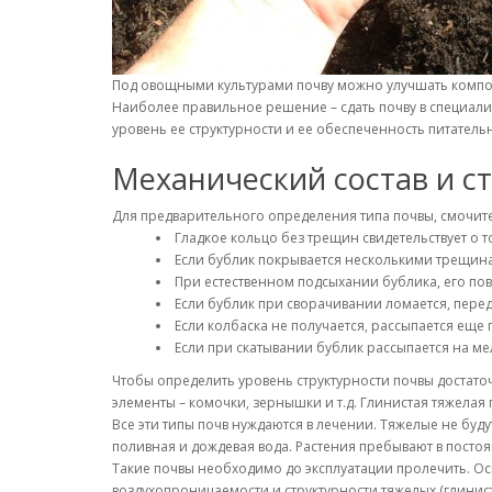
Под овощными культурами почву можно улучшать комп
Наиболее правильное решение – сдать почву в специали
уровень ее структурности и ее обеспеченность питател
Механический состав и с
Для предварительного определения типа почвы, смочите 
Гладкое кольцо без трещин свидетельствует о т
Если бублик покрывается несколькими трещина
При естественном подсыхании бублика, его пов
Если бублик при сворачивании ломается, перед
Если колбаска не получается, рассыпается еще
Если при скатывании бублик рассыпается на ме
Чтобы определить уровень структурности почвы достаточ
элементы – комочки, зернышки и т.д. Глинистая тяжелая 
Все эти типы почв нуждаются в лечении. Тяжелые не буду
поливная и дождевая вода. Растения пребывают в посто
Такие почвы необходимо до эксплуатации пролечить. Осн
воздухопроницаемости и структурности тяжелых (глинисты