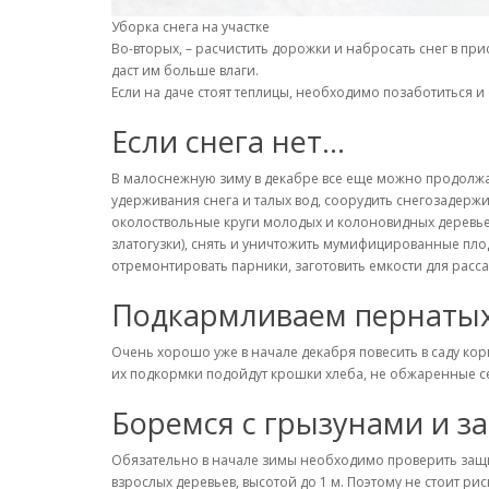
Уборка снега на участке
Во-вторых, – расчистить дорожки и набросать снег в при
даст им больше влаги.
Если на даче стоят теплицы, необходимо позаботиться и 
Если снега нет…
В малоснежную зиму в декабре все еще можно продолжат
удерживания снега и талых вод, соорудить снегозадерж
околоствольные круги молодых и колоновидных деревьев,
златогузки), снять и уничтожить мумифицированные плод
отремонтировать парники, заготовить емкости для расс
Подкармливаем пернатых
Очень хорошо уже в начале декабря повесить в саду кор
их подкормки подойдут крошки хлеба, не обжаренные сем
Боремся с грызунами и з
Обязательно в начале зимы необходимо проверить защит
взрослых деревьев, высотой до 1 м. Поэтому не стоит ри