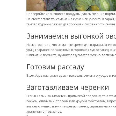
Проверяйте хранящиеся продукты для выявления порчи
Не стоит оставлять семена на кухне или уносить в сарай
температурный режим для хорошей сохранности семян + 1
Занимаемся выгонкой ов
Несмотря на то, что зима – не время для выращивания о
улицы заранее посаженный в горшочек лук-резанец, высад
шпинат. И помните, лучших результатов можно достичь
Готовим рассаду
В декабре наступает время высевать семена огурцов и т
Заготавливаем черенки
Если вы сами занимаетесь прививкой плодовых, то в это
песком, опилками, торфом или другим субстратом, в пр
влажную мешковину и пищевую пленку, спрятать на нижн
хранения от грызунов.