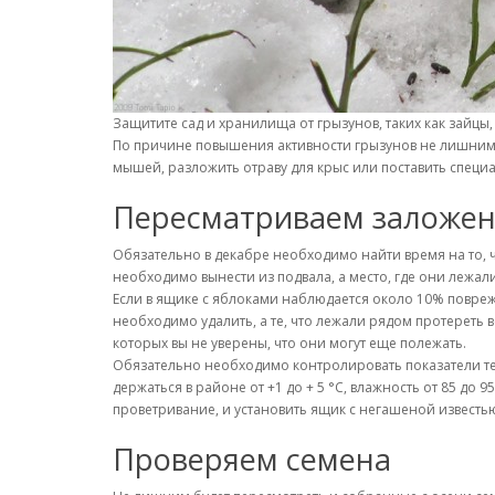
Защитите сад и хранилища от грызунов, таких как зайцы
По причине повышения активности грызунов не лишним б
мышей, разложить отраву для крыс или поставить специа
Пересматриваем заложен
Обязательно в декабре необходимо найти время на то, 
необходимо вынести из подвала, а место, где они лежал
Если в ящике с яблоками наблюдается около 10% повреж
необходимо удалить, а те, что лежали рядом протереть в
которых вы не уверены, что они могут еще полежать.
Обязательно необходимо контролировать показатели т
держаться в районе от +1 до + 5 °C, влажность от 85 до
проветривание, и установить ящик с негашеной известью
Проверяем семена