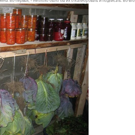
на. Во-первых, – неплохо было бы их откалибровать и подписать. Во-вто