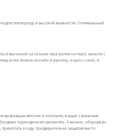
перепадов температур и высокой влажности. Оптимальный
ться выгонкой на окошке лука-репки на перо, занести с
ца в нее можно посеять и руколлу, и кресс-салат, и
них вызревших веточек и положить в ящик с влажным
обходимо периодически увлажнять. А можно, обернув во
 прикопать в саду, предварительно защитив место