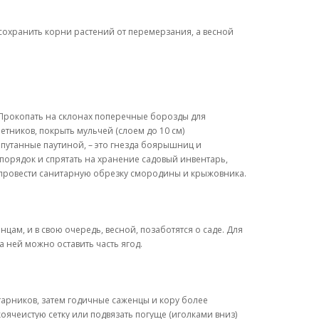
т сохранить корни растений от перемерзания, а весной
 Прокопать на склонах поперечные борозды для
тников, покрыть мульчей (слоем до 10 см)
опутанные паутиной, – это гнезда боярышниц и
 порядок и спрятать на хранение садовый инвентарь,
, провести санитарную обрезку смородины и крыжовника.
цам, и в свою очередь, весной, позаботятся о саде. Для
а ней можно оставить часть ягод.
тарников, затем годичные саженцы и кору более
коячеистую сетку или подвязать погуще (иголками вниз)