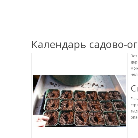
Календарь садово-о
Вот
дер
мож
нел
С
Есл
стр
выд
опа