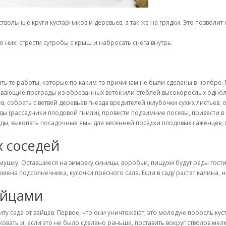
ствольные круги кустарников и деревьев, а так же на грядки. Это позволи
о них: сгрести сугробы с крыш и набросать снега внутрь.
ь те работы, которые по каким-то причинам не были сделаны в ноябре.
ивающие преграды из обрезанных веток или стеблей высокорослых одноле
 собрать с ветвей деревьев гнезда вредителей (клубочки сухих листьев, 
ы (рассадники плодовой гнили), провести подзимние посевы, привести в
ады, выкопать посадочные ямы для весенней посадки плодовых саженцев
 соседей
мушку. Оставшиеся на зимовку синицы, воробьи, пищухи будут рады гостин
ена подсолнечника, кусочки пресного сала. Если в саду растет калина, н
айцами
у сада от зайцев. Первое, что они уничтожают, это молодую поросль кус
сковать и, если это не было сделано раньше, поставить вокруг стволов мел