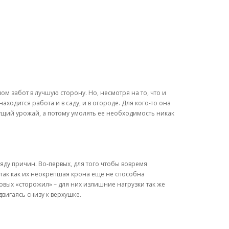
м забот в лучшую сторону. Но, несмотря на то, что и
находится работа и в саду, и в огороде. Для кого-то она
дущий урожай, а потому умолять ее необходимость никак
яду причин. Во-первых, для того чтобы вовремя
 так как их неокрепшая крона еще не способна
овых «сторожил» – для них излишние нагрузки так же
вигаясь снизу к верхушке.