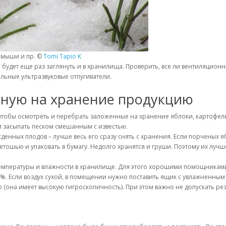
, мыши и пр. ©
Tomi Tapio K
удет еще раз заглянуть и в хранилища. Проверить, все ли вентиляционн
льные ультразвуковые отпугиватели.
ную на хранение продукцию
чтобы осмотреть и перебрать заложенные на хранение яблоки, картофель
и засыпать песком смешанным с известью.
денных плодов – лучше весь его сразу снять с хранения. Если порченых
етошью и упаковать в бумагу. Недолго хранятся и груши. Поэтому их лучше
емпературы и влажности в хранилище. Для этого хорошими помощниками
 95%. Если воздух сухой, в помещении нужно поставить ящик с увлажненны
 (она имеет высокую гигроскопичность). При этом важно не допускать ре