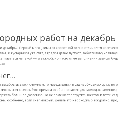
городных работ на декабрь
 и декабрь… Первый месяц зимы от хлопотной осени отличается количество
евья, и кустарники уже спят, а грядки давно пустуют, заботливому хозяину 
ет казаться не такой уж и важной, но часто от ее выполнения зависит бу
ьзя.
нег…
и декабрь выдался снежным, то наведываться в сад необходимо сразу по р
яхивать снег с веток. Этот примем особенно важен для молодых саженцев,
ержать большое давление. Но не помешает потрусить шестом и ветви сад
сны, особенно, если снег мокрый. Делать это необходимо аккуратно, прод