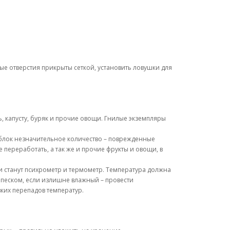
ые отверстия прикрыты сеткой, установить ловушки для
, капусту, буряк и прочие овощи. Гнилые экземпляры
 яблок незначительное количество – поврежденные
 переработать, а так же и прочие фрукты и овощи, в
 станут психрометр и термометр. Температура должна
м песком, если излишне влажный – провести
зких перепадов температур.