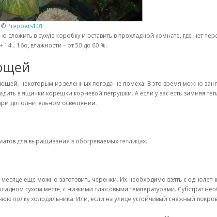
. ©
Preppers101
, но сложить в сухую коробку и оставить в прохладной комнате, где нет 
4… 16о, влажности – от 50 до 60 %.
ощей
вощей, некоторым из зеленных погода не помеха. В это время можно заня
ить в ящички корешки корневой петрушки. А если у вас есть зимняя тепли
 при дополнительном освещении.
оматов для выращивания в обогреваемых теплицах.
м месяце еще можно заготовить черенки. Их необходимо взять с однолет
охладном сухом месте, с низкими плюсовыми температурами. Субстрат не
юю полку холодильника. Или, если на улице устойчивый снежный покров,