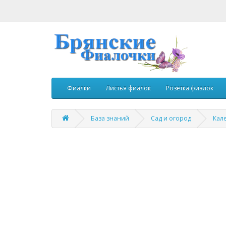
Фиалки
Листья фиалок
Розетка фиалок
База знаний
Сад и огород
Кал