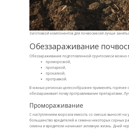
Заготовкой компонентов для почвосмесей лучше занятьс
Обеззараживание почвос
Обеззараживание подготовленной грунтосмеси можно пр
проморозкой,
пропаркой,
прокалкой,
протравкой.
В южных регионах целесообразнее применять горячее 
обеззараживает почву протравливание препаратами. Лу
Промораживание
С наступлением морозов емкость со смесью выносят на ул
большинство вредителей и семена некоторых сорных ра
семена и вредители начинают активную жизнь. Дней чер