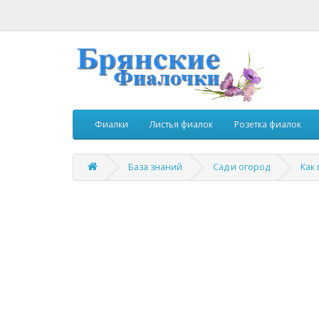
Фиалки
Листья фиалок
Розетка фиалок
База знаний
Сад и огород
Как 