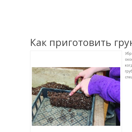
Как приготовить гру
Убр
око
ког
гру
спе