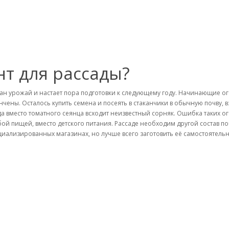
нт для рассады?
ан урожай и настает пора подготовки к следующему году. Начинающие о
нчены. Осталось купить семена и посеять в стаканчики в обычную почву, в
да вместо томатного сеянца всходит неизвестный сорняк. Ошибка таких о
бой пищей, вместо детского питания. Рассаде необходим другой состав по
циализированных магазинах, но лучше всего заготовить её самостоятельн