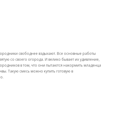
городники свободнее вздыхают. Все основные работы
зятую со своего огорода. И велико бывает их удивление,
городников в том, что они пытаются накормить младенца
чвы. Такую смесь можно купить готовую в
о.