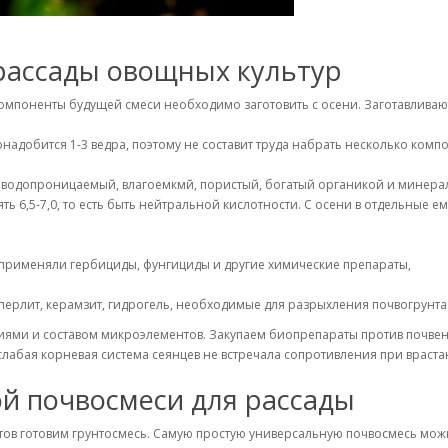
 рассады овощных культур
омпоненты будущей смеси необходимо заготовить с осени. Заготавливают 
адобится 1-3 ведра, поэтому не составит труда набрать несколько комп
 и водопроницаемый, влагоемкмй, пористый, богатый органикой и минера
ь 6,5-7,0, то есть быть нейтральной кислотности. С осени в отдельные е
не применяли гербициды, фунгициды и другие химические препараты,
перлит, керамзит, гидрогель, необходимые для разрыхления почвогрунта
и и составом микроэлементов. Закупаем биопрепараты против почвен
лабая корневая система сеянцев не встречала сопротивления при врастан
й почвосмеси для рассады
ов готовим грунтосмесь. Самую простую универсальную почвосмесь можн