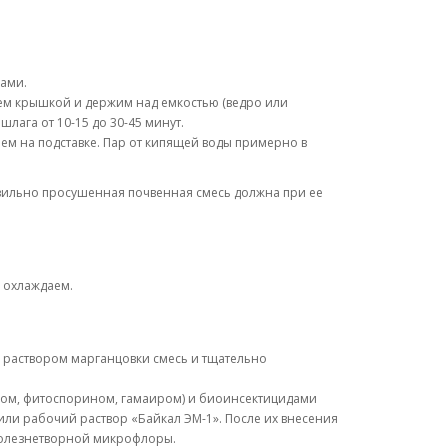
бами.
ем крышкой и держим над емкостью (ведро или
лага от 10-15 до 30-45 минут.
ем на подставке. Пар от кипящей воды примерно в
авильно просушенная почвенная смесь должна при ее
м охлаждаем.
м раствором марганцовки смесь и тщательно
ом, фитоспорином, гамаиром) и биоинсектицидами
ли рабочий раствор «Байкал ЭМ-1». После их внесения
болезнетворной микрофлоры.