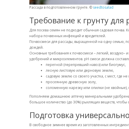
Рассада в подготовленном грунте. ©
seedtosalad
Требование к грунту для
Для посева семян не подходит обычная садовая почва. К
набора почвенных инфекций и вредителей.
Почвосмеси для рассады, выращенной на одну семью, пон
дождей.
Основные требования к почвосмеси – легкий, воздухо–
удобрений и микроэлементов. рН смеси должна составлят
перегной (перепревший навоз) или биогумус,
лесную листовую или дерновую землю,
садовую землю со своего участка, с мест, где 
просеянную древесную золу,
соломенную нарезку или опилки (не хвойные), 
Пополняем домашнюю аптечку минеральными удобрениям
большое количество (до 30%) рыхлящих веществ, чтобы с
Подготовка универсально
В свободное зимнее время из заготовленных ингредиент