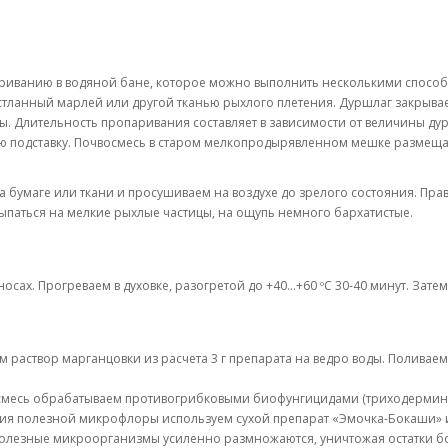
ариванию в водяной бане, которое можно выполнить несколькими спосо
стланный марлей или другой тканью рыхлого плетения. Дуршлаг закрыва
. Длительность пропаривания составляет в зависимости от величины дурш
ую подставку. Почвосмесь в старом мелкопродырявленном мешке размеща
 бумаге или ткани и просушиваем на воздухе до зрелого состояния. Пр
паться на мелкие рыхлые частицы, на ощупь немного бархатистые.
осах. Прогреваем в духовке, разогретой до +40…+60 ºС 30-40 минут. Зате
м раствор марганцовки из расчета 3 г препарата на ведро воды. Поливае
осмесь обрабатываем противогрибковыми биофунгицидами (триходермин
ния полезной микрофлоры используем сухой препарат «Эмочка-Бокаши» и
 полезные микроорганизмы усиленно размножаются, уничтожая остатки 