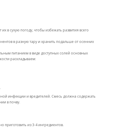
их в сухую погоду, чтобы избежать развития всего
онентов в разную тару и хранить подальше от осенних
льным питанием в виде доступных солей основных
мкости раскладываем:
.
ной инфекции и вредителей. Смесь должна содержать
ии в почву.
о приготовить из 3-4 ингредиентов.