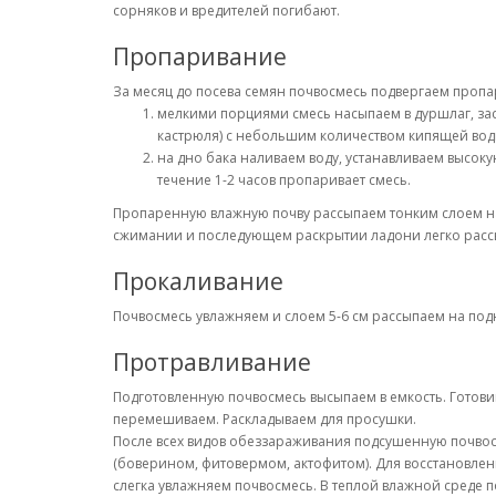
сорняков и вредителей погибают.
Пропаривание
За месяц до посева семян почвосмесь подвергаем проп
мелкими порциями смесь насыпаем в дуршлаг, за
кастрюля) с небольшим количеством кипящей воды
на дно бака наливаем воду, устанавливаем высок
течение 1-2 часов пропаривает смесь.
Пропаренную влажную почву рассыпаем тонким слоем на
сжимании и последующем раскрытии ладони легко рассы
Прокаливание
Почвосмесь увлажняем и слоем 5-6 см рассыпаем на подн
Протравливание
Подготовленную почвосмесь высыпаем в емкость. Готови
перемешиваем. Раскладываем для просушки.
После всех видов обеззараживания подсушенную почв
(боверином, фитовермом, актофитом). Для восстановле
слегка увлажняем почвосмесь. В теплой влажной среде