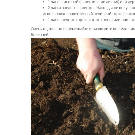
1 часть листовой (перегнившие листья) или де
2 части зрелого перегноя. Навоз, даже полуп
использовать выветренный некислый торф (верхов
1 часть речного просеянного песка или опилок
Смесь тщательно перемешайте и разложите по емкостям
болезней.