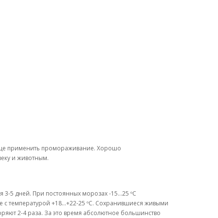
роще применить промораживание. Хорошо
еку и животным.
я 3-5 дней. При постоянных морозах -15…25 ºС
е с температурой +18…+22-25 ºС. Сохранившиеся живыми
оряют 2-4 раза. За это время абсолютное большинство