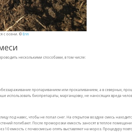
я с осени. ©
Erin
меси
оводить несколькими способами, в том числе:
обеззараживание пропариванием или прокаливанием, а в северных, п
чше использовать биопрепараты, марганцовку, не наносящих вреда челов
ицу под навес, чтобы не попал снег. На открытом воздухе смесь находитс
стений погибают. После проморозки емкость заносят в теплое помещени
ез 10 емкость с почвосмесью опять выставляют на мороз. Процедуру повт