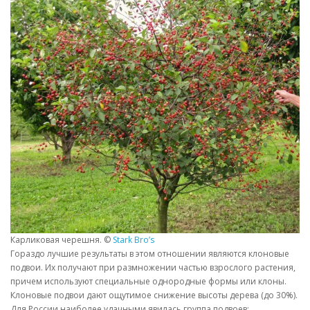
Карликовая черешня. ©
Stark Bro’s
Гораздо лучшие результаты в этом отношении являются клоновые
подвои. Их получают при размножении частью взрослого растения,
причем используют специальные однородные формы или клоны.
Клоновые подвои дают ощутимое снижение высоты дерева (до 30%).
Для России наиболее удачными явилась группа подвоев: