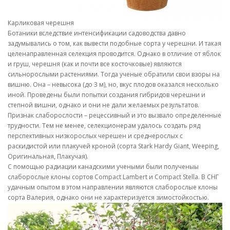
Карликовая черешня
Ботаники вследствие интенсификации садоводства давно
задумывались о том, как вывести подобные сорта у черешни. И такая
целенаправленная селекция проводится. Однако в отличие от яблок
и груш, черешня (как и почти все косточковые) являются
сильнорослыми растениями. Тогда ученые обратили свои взоры на
вишню. Она – невысока (до 3 м), но, вкус плодов оказался несколько
иной. Проведены были попытки создания гибридов черешни и
степной вишни, однако и они не дали желаемых результатов.
Признак слаборослости – рецессивный и это вызвало определенные
трудности. Тем не менее, селекционерам удалось создать ряд
перспективных низкорослых черешен и среднерослых с
раскидистой или плакучей кроной (сорта Stark Hardy Giant, Weeping,
Оригинальная, Плакучая).
С помощью радиации канадскими учеными были полученыы
слаборослые клоны сортов Compact Lambert и Compact Stella. В СНГ
удачным опытом в этом направлении являются слаборослые клоны
сорта Валерия, однако они не характеризуется зимостойкостью.