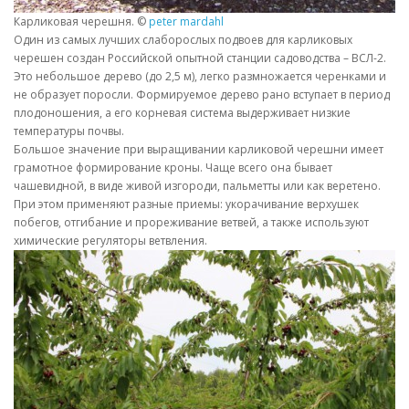
Карликовая черешня. ©
peter mardahl
Один из самых лучших слаборослых подвоев для карликовых
черешен создан Российской опытной станции садоводства – ВСЛ-2.
Это небольшое дерево (до 2,5 м), легко размножается черенками и
не образует поросли. Формируемое дерево рано вступает в период
плодоношения, а его корневая система выдерживает низкие
температуры почвы.
Большое значение при выращивании карликовой черешни имеет
грамотное формирование кроны. Чаще всего она бывает
чашевидной, в виде живой изгороди, пальметты или как веретено.
При этом применяют разные приемы: укорачивание верхушек
побегов, отгибание и прореживание ветвей, а также используют
химические регуляторы ветвления.