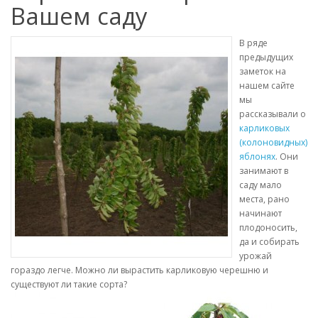
Вашем саду
В ряде
предыдущих
заметок на
нашем сайте
мы
рассказывали о
карликовых
(колоновидных)
яблонях
. Они
занимают в
саду мало
места, рано
начинают
плодоносить,
да и собирать
урожай
гораздо легче. Можно ли вырастить карликовую черешню и
существуют ли такие сорта?