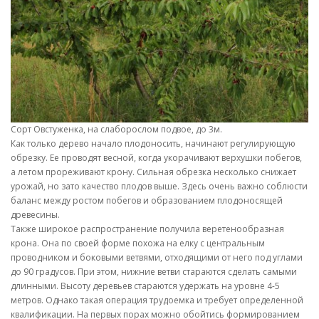
Сорт Овстуженка, на слаборослом подвое, до 3м.
Как только дерево начало плодоносить, начинают регулирующую
обрезку. Ее проводят весной, когда укорачивают верхушки побегов,
а летом прореживают крону. Сильная обрезка несколько снижает
урожай, но зато качество плодов выше. Здесь очень важно соблюсти
баланс между ростом побегов и образованием плодоносящей
древесины.
Также широкое распространение получила веретенообразная
крона. Она по своей форме похожа на елку с центральным
проводником и боковыми ветвями, отходящими от него под углами
до 90 градусов. При этом, нижние ветви стараются сделать самыми
длинными. Высоту деревьев стараются удержать на уровне 4-5
метров. Однако такая операция трудоемка и требует определенной
квалификации. На первых порах можно обойтись формированием