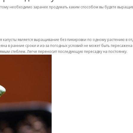
этому необходимо заранее продумать каким способом вы будете выращив
я капусты является выращивание без пикировки по одному растению в от
яна в ранние сроки и из-за погодных условий не может быть пересажена 
рямым стеблем. Легче переносит последующую пересадку на постоянку.