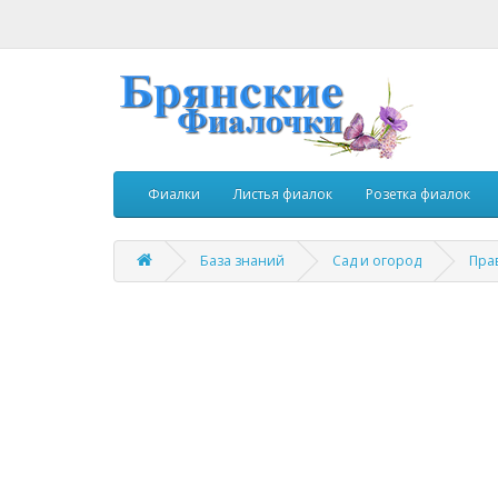
Фиалки
Листья фиалок
Розетка фиалок
База знаний
Сад и огород
Пра