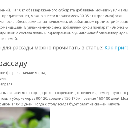
рений. На 10 кг обеззараженного субстрата добавляем мочевину или амм
их ингредиентов нет, можно внести в почвосмесь 30-35 г нитроаммофоски.
нную после обеззараживания почвосмесь обрабатываем противогрибковыми
комендациям. В увлажненную смесь добавляем сухой препарат «Эмочка-
лучшению состава почвы и одновременно уничтожают болезнетворную м
 системой.
 для рассады можно прочитать в статье:
Как приг
рассаду
онце февраля-начале марта,
еля,
апреля.
ные и зависят от сорта, сроков созревания, освещения, температурного
товы к уборке через 90-120, средние 150-170 и поздние 160-180 дней. М
ом в 10-12 дней. Тогда к столу всегда будет салат из свежей капусты.