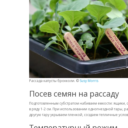
Рассада капусты брокколи. ©
Susy Morris
Посев семян на рассаду
Подготовленным субстратом набиваем емкости: ящики, с
в ряду 1-2 см. При использовании одногнездной тары, ра
другую тару укрываем пленкой, создаем тепличные услов
Температурный режим