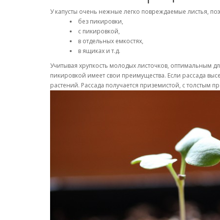
У капусты очень нежные легко повреждаемые листья, по
без пикировки,
с пикировкой,
в отдельных емкостях,
в ящиках и т.д.
Учитывая хрупкость молодых листочков, оптимальным дл
пикировкой имеет свои преимущества. Если рассада высе
растений. Рассада получается приземистой, с толстым п