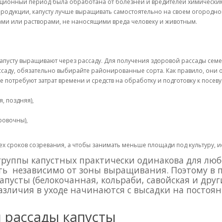
етационный период была обработана от болезней и вредителей химически
родукции, капусту лучше выращивать самостоятельно на своем огородно
ми или растворами, не наносящими вреда человеку и животным.
апусту выращивают через рассаду. Для получения здоровой рассады сем
саду, обязательно выбирайте районированные сорта. Как правило, они 
е потребуют затрат времени и средств на обработку и подготовку к посев
, поздняя),
ровочны),
ех сроков созревания, а чтобы занимать меньше площади под культуру, 
руппы капустных практически одинакова для любо
ть независимо от зоны выращивания. Поэтому в 
усты (белокочанная, кольраби, савойская и други
личия в уходе начинаются с высадки на постоянк
 рассады капусты