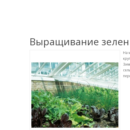
Выращивание зелен
На 
кру
Зим
сел
пер