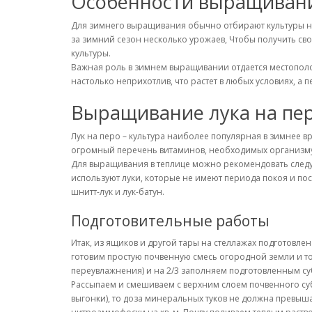
Особенности выращивани
Для зимнего выращивания обычно отбирают культуры не
за зимний сезон несколько урожаев, Чтобы получить с
культуры.
Важная роль в зимнем выращивании отдается местополож
настолько неприхотлив, что растет в любых условиях, а
Выращивание лука на пе
Лук на перо – культура наиболее популярная в зимнее 
огромный перечень витаминов, необходимых организм
Для выращивания в теплице можно рекомендовать следую
используют луки, которые не имеют периода покоя и пос
шнитт-лук и лук-батун.
Подготовительные работы
Итак, из ящиков и другой тары на стеллажах подготовле
готовим простую почвенную смесь огородной земли и то
переувлажнения) и на 2/3 заполняем подготовленным су
Рассыпаем и смешиваем с верхним слоем почвенного суб
выгонки), то доза минеральных туков не должна превыша