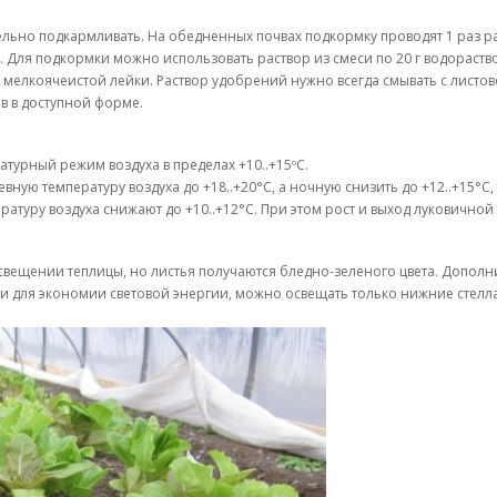
ельно подкармливать. На обедненных почвах подкормку проводят 1 раз р
ки. Для подкормки можно использовать раствор из смеси по 20 г водораст
мелкоячеистой лейки. Раствор удобрений нужно всегда смывать с листов
в в доступной форме.
турный режим воздуха в пределах +10..+15ºС.
евную температуру воздуха до +18..+20°С, а ночную снизить до +12..+15°С
туру воздуха снижают до +10..+12°С. При этом рост и выход луковичной
освещении теплицы, но листья получаются бледно-зеленого цвета. Допол
и для экономии световой энергии, можно освещать только нижние стелл