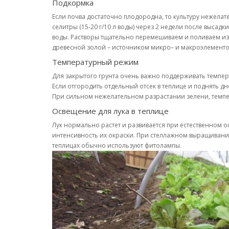
Подкормка
Если почва достаточно плодородна, то культуру нежелат
селитры (15-20 г/10 л воды) через 2 недели после высад
воды. Растворы тщательно перемешиваем и поливаем из 
древесной золой – источником микро– и макроэлементо
Температурный режим
Для закрытого грунта очень важно поддерживать темпера
Если отгородить отдельный отсек в теплице и поднять дн
При сильном нежелательном разрастании зелени, темпера
Освещение для лука в теплице
Лук нормально растет и развивается при естественном 
интенсивность их окраски. При стеллажном выращивани
теплицах обычно используют фитолампы.