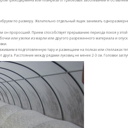
ором триходермина или планриза от грибковых заболеваний и оставляем 
либруем по размеру. Желательно отдельный ящик занимать одноразмер
ли он проросший. Прием способствует прерыванию периода покоя у этой 
очки или узелки из марли или другого разреженного материала и опускае
вки.
живаем в подготовленную тару и размещаем на полках или стеллажах те
т друга. Расстояние между рядами луковиц не менее 2-3 см. Головки заглуб