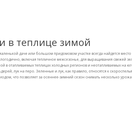
и в теплице зимой
маленькой даче или большом придомовом участке всегда найдется место 
глогодично, включая тепличное межсезонье, для выращивания свежей зел
ой в отапливаемых теплицах холодных регионов и неотапливаемых на юге
ьдерей, лук на перо. Зеленные и лук, как правило, относятся к скоросп
иодом, что позволяет за осеннее-зимний сезон снимать несколько урожае