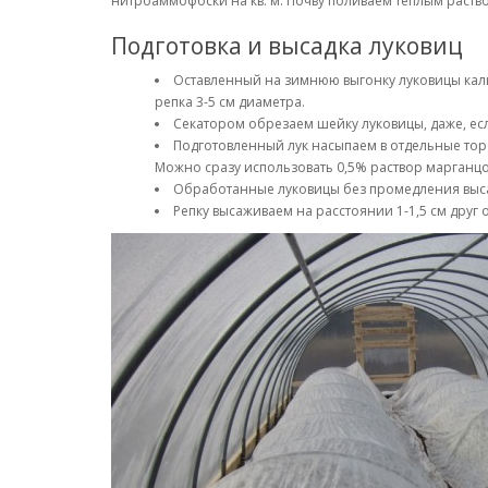
нитроаммофоски на кв. м. Почву поливаем теплым раств
Подготовка и высадка луковиц
Оставленный на зимнюю выгонку луковицы ка
репка 3-5 см диаметра.
Секатором обрезаем шейку луковицы, даже, ес
Подготовленный лук насыпаем в отдельные торб
Можно сразу использовать 0,5% раствор марганцо
Обработанные луковицы без промедления выса
Репку высаживаем на расстоянии 1-1,5 см друг о