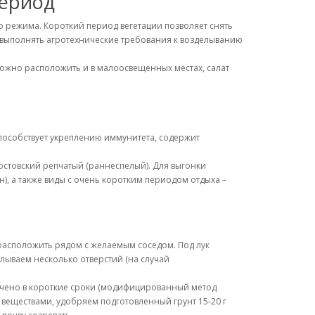
период
 режима. Короткий период вегетации позволяет снять
 выполнять агротехнические требования к возделыванию
можно расположить и в малоосвещенных местах, салат
способствует укреплению иммунитета, содержит
остовский репчатый (раннеспелый). Для выгонки
), а также виды с очень коротким периодом отдыха –
и расположить рядом с желаемым соседом. Под лук
лываем несколько отверстий (на случай
мечено в короткие сроки (модифицированный метод
 веществами, удобряем подготовленный грунт 15-20 г