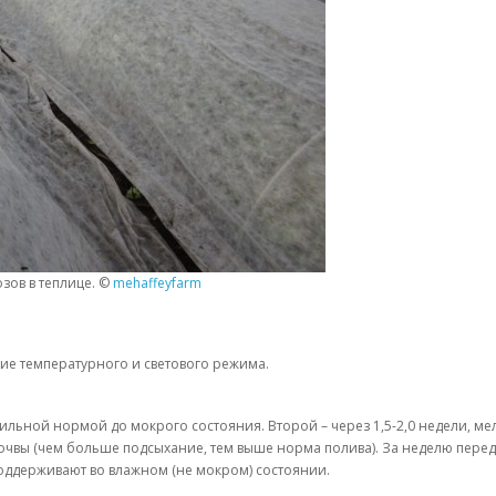
зов в теплице. ©
mehaffeyfarm
ние температурного и светового режима.
бильной нормой до мокрого состояния. Второй – через 1,5-2,0 недели, 
очвы (чем больше подсыхание, тем выше норма полива). За неделю перед 
поддерживают во влажном (не мокром) состоянии.