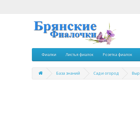
Фиалки
Листья фиалок
Розетка фиалок
База знаний
Сад и огород
Выр