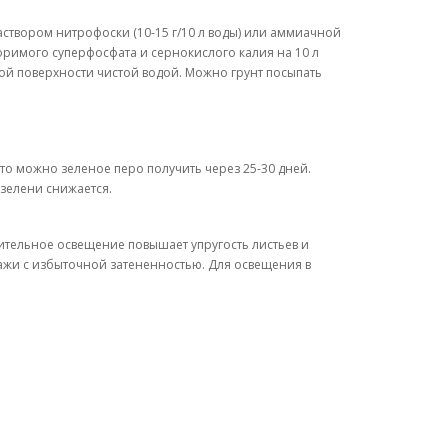
аствором нитрофоски (10-15 г/10 л воды) или аммиачной
воримого суперфосфата и сернокислого калия на 10 л
ой поверхности чистой водой. Можно грунт посыпать
, то можно зеленое перо получить через 25-30 дней.
 зелени снижается.
нительное освещение повышает упругость листьев и
ажи с избыточной затененностью. Для освещения в