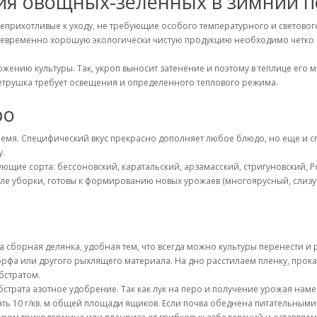
я овощных-зеленных в зимний 
прихотливые к уходу, не требующие особого температурного и светового
воевременно хорошую экологически чистую продукцию необходимо четко
ению культуры. Так, укроп выносит затенение и поэтому в теплице его 
 петрушка требует освещения и определенного теплового режима.
ро
время. Специфический вкус прекрасно дополняет любое блюдо, но еще и 
у.
щие сорта: бессоновский, каратальский, арзамасский, стригуновский, Р
ле уборки, готовы к формированию новых урожаев (многоярусный, слизун
на сборная делянка, удобная тем, что всегда можно культуры перенести 
рфа или другого рыхлящего материала. На дно расстилаем пленку, прока
бстратом.
страта азотное удобрение. Так как лук на перо и получение урожая на
ть 10 г/кв. м общей площади ящиков. Если почва обеднена питательными