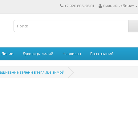
+7 920 606-66-01
Личный кабинет
Лилии
Луковицы лилий
Нарциссы
База знаний
ащивание зелени в теплице зимой