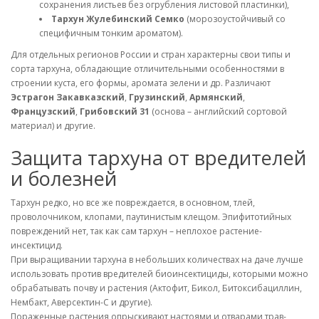
сохранения листьев без огрубления листовой пластинки),
Тархун Жулебинский Семко
(морозоустойчивый со
специфичным тонким ароматом).
Для отдельных регионов России и стран характерны свои типы и
сорта тархуна, обладающие отличительными особенностями в
строении куста, его формы, аромата зелени и др. Различают
Эстрагон Закавказский
,
Грузинский
,
Армянский
,
Французский
,
Грибовский 31
(основа – английский сортовой
материал) и другие.
Защита тархуна от вредителей
и болезней
Тархун редко, но все же повреждается, в основном, тлей,
проволочником, клопами, паутинистым клещом. Эпифитотийных
повреждений нет, так как сам тархун – неплохое растение-
инсектицид.
При выращивании тархуна в небольших количествах на даче лучше
использовать против вредителей биоинсектициды, которыми можно
обрабатывать почву и растения (Актофит, Бикол, Битоксибациллин,
Нембакт, Аверсектин-С и другие).
Пораженные растения опрыскивают настоями и отварами трав-