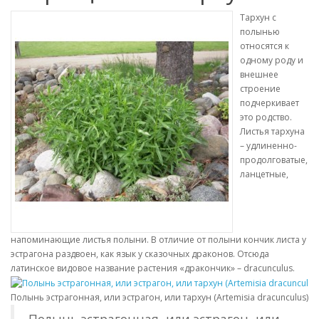
Тархун с
полынью
относятся к
одному роду и
внешнее
строение
подчеркивает
это родство.
Листья тархуна
– удлиненно-
продолговатые,
ланцетные,
напоминающие листья полыни. В отличие от полыни кончик листа у
эстрагона раздвоен, как язык у сказочных драконов. Отсюда
латинское видовое название растения «дракончик» – dracunculus.
Полынь эстрагонная, или эстрагон, или тархун (Artemisia dracunculus). 
Полынь эстрагонная, или эстрагон, или