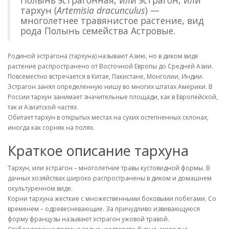
тархун (
Artemisia dracunculus
) —
многолетнее травянистое растение, вид
рода Полынь семейства Астровые.
Родиной эстрагона (тархуна) называют Азию, но в диком виде
растение распространено от Восточной Европы до Средней Азии.
Повсеместно встречается в Китае, Пакистане, Монголии, Индии.
Эстрагон занял определенную нишу во многих штатах Америки. В
России тархун занимает значительные площади, как в Европейской,
так и Азиатской частях.
Обитает тархун в открытых местах на сухих остепненных склонах,
иногда как сорняк на полях.
Краткое описание тархуна
Тархун, или эстрагон – многолетние травы кустовидной формы. В
дачных хозяйствах широко распространены в диком и домашнем
окультуренном виде.
Корни тархуна жесткие с множественными боковыми побегами. Со
временем – одревесневающие. За причудливо извивающуюся
форму французы называют эстрагон ужовой травой.