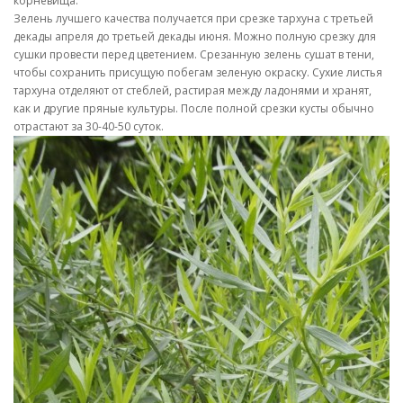
корневища.
Зелень лучшего качества получается при срезке тархуна с третьей
декады апреля до третьей декады июня. Можно полную срезку для
сушки провести перед цветением. Срезанную зелень сушат в тени,
чтобы сохранить присущую побегам зеленую окраску. Сухие листья
тархуна отделяют от стеблей, растирая между ладонями и хранят,
как и другие пряные культуры. После полной срезки кусты обычно
отрастают за 30-40-50 суток.