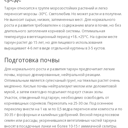
Тархун относится к группе морозостойких растений и легко
переносит морозы -30°С. Светолюбив. Но может расти и в полутени.
Не выносит сырых, низких, затемненных мест. Для нормального
роста и развития требователен к содержанию влаги в почве, но без
длительного затопления корневой системы. Оптимальная
температура в вегетационный период +18..+25°С. На одном месте
тархун растет до 15 лет, но для пищевого использования
выращивают 4-6 лет в виде отдельной куртины в 3-5 кустов.
Подготовка почвы
Для нормального роста и развития тархун предпочитает легкие
почвы, хорошо дренированные, нейтральной реакции.
Оптимальным является супесчаный грунт, на тяжелых растет очень
медленно. Кислые почвы нейтрализуют мелом или доломитовой
мукой, а затем ежегодно подсыпают под куст стакан золы.
Участок, отведенный под тархун, необходимо освободить от
корневищных сорняков. Перекопать на 25-30 см. Под осеннюю
перекопку внести на 1 кв. м по 0,5 ведра перегноя или компоста и по
30-35 г фосфорных и калийных удобрений. Весной перед посевом
семян или рассады, укоренившихся вегетативных частей тархуна
вносят в посадочные лунки не более 10-15 г аммиачной селитры.