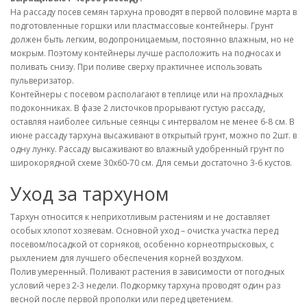
На рассаду посев семян тархуна проводят в первой половине марта в
подготовленные горшки или пластмассовые контейнеры. Грунт
должен быть легким, водопроницаемым, постоянно влажным, но не
мокрым. Поэтому контейнеры лучше расположить на подносах и
поливать снизу. При поливе сверху практичнее использовать
пульверизатор.
Контейнеры с посевом располагают в теплице или на прохладных
подоконниках. В фазе 2 листочков прорывают густую рассаду,
оставляя наиболее сильные сеянцы с интервалом не менее 6-8 см. В
июне рассаду тархуна высаживают в открытый грунт, можно по 2шт. в
одну лунку. Рассаду высаживают во влажный удобренный грунт по
широкорядной схеме 30х60-70 см. Для семьи достаточно 3-6 кустов.
Уход за тархуном
Тархун относится к неприхотливым растениям и не доставляет
особых хлопот хозяевам. Основной уход – очистка участка перед
посевом/посадкой от сорняков, особенно корнеотпрысковых, с
рыхлением для лучшего обеспечения корней воздухом.
Полив умеренный. Поливают растения в зависимости от погодных
условий через 2-3 недели. Подкормку тархуна проводят один раз
весной после первой прополки или перед цветением.