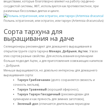
веществами, которые благотворно влияют на работу сердечно-
сосудистой системы, ЖКТ, используются как противоглистное, при
различных бессолевых диетах и цинге.
Полынь эстрагонная, или эстрагон, или тархун (Artemisia dracunculus)
Сорта тархуна для
выращивания на даче
Селекционеры рекомендуют для домашнего выращивания в
открытом грунте сорта тархуна
Монарх
,
Добрыня
,
Ацтек
. У всех
этих сортов разные свойства. Для использования в кулинарии
больше подходит Ацтек, а для приготовления освежающих напитков
– Добрыня.
Меньше выращиваются, но довольно интересны для домашнего
выращивания сорта:
Тархун Грибовчанин
(долго сохраняется свежесть и
сочность листьев),
Тархун Травневый
(хороший эфиронос),
Тархун Тархун Гвоздичный
(рекомендован для
кулинарии и как пряность для зимних заготовок),
Зеленый дол
(отличается длительным периодом