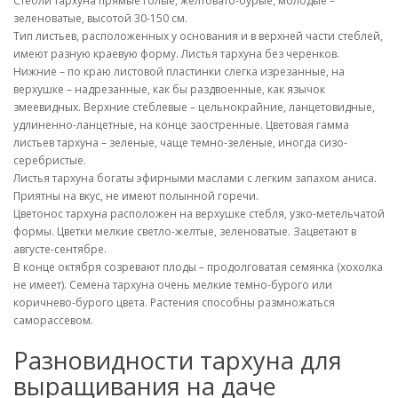
Стебли тархуна прямые голые, желтовато-бурые, молодые –
зеленоватые, высотой 30-150 см.
Тип листьев, расположенных у основания и в верхней части стеблей,
имеют разную краевую форму. Листья тархуна без черенков.
Нижние – по краю листовой пластинки слегка изрезанные, на
верхушке – надрезанные, как бы раздвоенные, как язычок
змеевидных. Верхние стеблевые – цельнокрайние, ланцетовидные,
удлиненно-ланцетные, на конце заостренные. Цветовая гамма
листьев тархуна – зеленые, чаще темно-зеленые, иногда сизо-
серебристые.
Листья тархуна богаты эфирными маслами с легким запахом аниса.
Приятны на вкус, не имеют полынной горечи.
Цветонос тархуна расположен на верхушке стебля, узко-метельчатой
формы. Цветки мелкие светло-желтые, зеленоватые. Зацветают в
августе-сентябре.
В конце октября созревают плоды – продолговатая семянка (хохолка
не имеет). Семена тархуна очень мелкие темно-бурого или
коричнево-бурого цвета. Растения способны размножаться
саморассевом.
Разновидности тархуна для
выращивания на даче