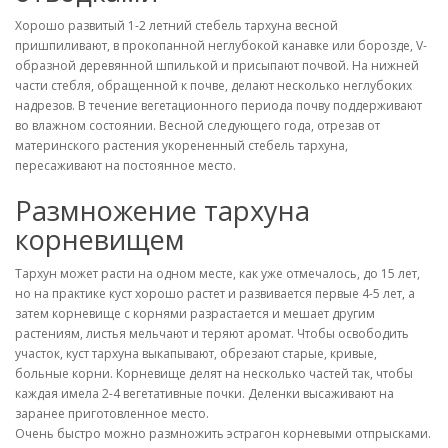
Хорошо развитый 1-2 летний стебель тархуна весной
пришпиливают, в прокопанной неглубокой канавке или борозде, V-
образной деревянной шпилькой и присыпают почвой. На нижней
части стебля, обращенной к почве, делают несколько неглубоких
надрезов. В течение вегетационного периода почву поддерживают
во влажном состоянии. Весной следующего года, отрезав от
материнского растения укорененный стебель тархуна,
пересаживают на постоянное место.
Размножение тархуна
корневищем
Тархун может расти на одном месте, как уже отмечалось, до 15 лет,
но на практике куст хорошо растет и развивается первые 4-5 лет, а
затем корневище с корнями разрастается и мешает другим
растениям, листья мельчают и теряют аромат. Чтобы освободить
участок, куст тархуна выкапывают, обрезают старые, кривые,
больные корни. Корневище делят на несколько частей так, чтобы
каждая имела 2-4 вегетативные почки. Деленки высаживают на
заранее приготовленное место.
Очень быстро можно размножить эстрагон корневыми отпрысками.