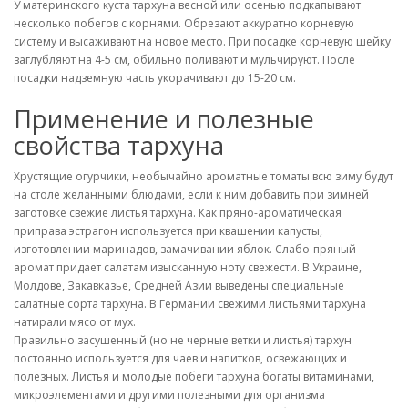
У материнского куста тархуна весной или осенью подкапывают
несколько побегов с корнями. Обрезают аккуратно корневую
систему и высаживают на новое место. При посадке корневую шейку
заглубляют на 4-5 см, обильно поливают и мульчируют. После
посадки надземную часть укорачивают до 15-20 см.
Применение и полезные
свойства тархуна
Хрустящие огурчики, необычайно ароматные томаты всю зиму будут
на столе желанными блюдами, если к ним добавить при зимней
заготовке свежие листья тархуна. Как пряно-ароматическая
приправа эстрагон используется при квашении капусты,
изготовлении маринадов, замачивании яблок. Слабо-пряный
аромат придает салатам изысканную ноту свежести. В Украине,
Молдове, Закавказье, Средней Азии выведены специальные
салатные сорта тархуна. В Германии свежими листьями тархуна
натирали мясо от мух.
Правильно засушенный (но не черные ветки и листья) тархун
постоянно используется для чаев и напитков, освежающих и
полезных. Листья и молодые побеги тархуна богаты витаминами,
микроэлементами и другими полезными для организма