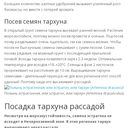
Большее количество азотных удобрений вызывает усиленный рост
биомассы, но вместе с потерей аромата.
Посев семян тархуна
В открытый грунт семена тархуна высевают ранней весной. Растение
морозостойкое, поэтому можно посев провести и осенью. Под посев
почву разделывают очень тщательно, так как семена мелкие. Чтобы
посев не был кучным, семена смешивают с сухим песком. Схема
посева рядовая, на влажный грунт с последующей присыпкой
почвой. Всходы тархуна появляются через 2-3 недели. Оптимальная
температура для всходов +18..+20°С. Сеянцы в фазе 2 листочков
прореживают на расстояние до 10 см. Выращивание тархуна
семенами – длительный период и не для всех регионов этот способ
удачный. Поэтому чаще его высаживают рассадой.
Полынь эстрагонная, или эстрагон, или тархун (Artemisia dracunculus). 
Посадка тархуна рассадой
Несмотря на морозоустойчивость, семена эстрагона не
всходят в Нечерноземной зоне. В этих регионах тархун
выращивают через рассаду.