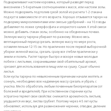
Подкармливают настоем коровяка, который разводят перед
внесением с 5-6 кратным соотношением к массе, или настоем золы.
Можно подкормить под полив сухой золой из расчета 1-2 стакана
под куст в зависимости от его возраста. Хорошо отзывается тархун на
подкормку микроэлементами или смесью удобрений – на 10 л воды
добавляют по ложке суперфосфата и хлористого калия. К этой смеси
можно добавить стакан золы, особенно на обедненных почвах.
Зеленую массу тархуна убирают по-разному. Можно весь
вегетационный период срезать зеленую массу по мере роста,
оставляя пеньки 12-15 см. Но практичнее после первой выборочной
уборки зеленой массы, срезать сразу все стебли практически у
земли и полить. Растет тархун быстро и вскоре новые молодые
побеги с листьями, сохранившими свой обаятельный аромат,
срезают для использования в пищу или на сушку. Сушат обычно
листья.
Если кусты тархуна по невыясненным причинам начали желтеть и
сохнуть, необходимо всю надземную массу срезать и убрать с
участка. Место обработать любым почвенным биопрепаратом (от
болезней и вредителей). При естественном старении кусты
эстрагона теряют свои свойства: снижается ароматность листьев,
ухудшается их вкус, листва грубеет. Поэтому через 4-5 лет кусты
обновляют, используя для размножения черенки, отводки, деление