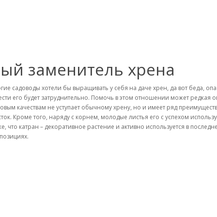
ый заменитель хрена
гие садоводы хотели бы выращивать у себя на даче хрен, да вот беда, опа
ести его будет затруднительно. Помочь в этом отношении может редкая о
совым качествам не уступает обычному хрену, но и имеет ряд преимуществ.
сток. Кроме того, наряду с корнем, молодые листья его с успехом исполь
же, что катран – декоративное растение и активно используется в после
позициях.