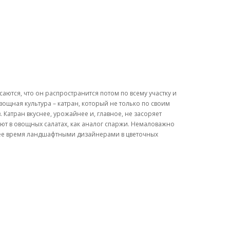
саются, что он распространится потом по всему участку и
вощная культура – катран, который не только по своим
 Катран вкуснее, урожайнее и, главное, не засоряет
зуют в овощных салатах, как аналог спаржи. Немаловажно
днее время ландшафтными дизайнерами в цветочных