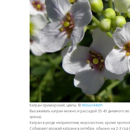
Катран приморский, цветы. ©
Wilson44691
Высаживать катран можно и рассадой 35-45 дневного во
хрена).
Катран в уходе неприхотлив, морозостоек, кроме пропол
Собирают урожай катрана в октябре, обычно на 2-3 го