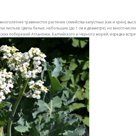
многолетнее травянистое растение семейства капустных (как и хрен), высо
 листьев. Цветы белые, небольшие (до 1 см в диаметре), но многочислен
рских побережий Атлантики, Балтийского и Черного морей, изредка встреч