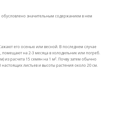
тво обусловлено значительным содержанием в нем
Сажают его осенью или весной. В последнем случае
а, помещают на 2-3 месяца в холодильник или погреб.
2
м) из расчета 15 семян на 1 м
. Почву затем обычно
 настоящих листьев и высоты растения около 20 см.