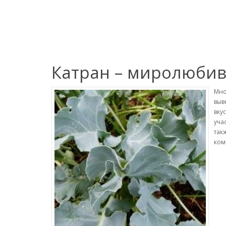
Катран – миролюбив
Мно
выв
вку
уча
так
ком