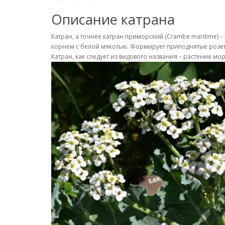
Описание катрана
Катран, а точнее катран приморский (Crambe maritime) – 
корнем с белой мякотью. Формирует приподнятые розетки
Катран, как следует из видового названия – растение мо