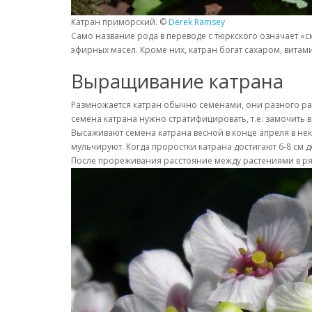
Катран приморский. ©
Derek Ramsey
Само название рода в переводе с тюркского означает «с
эфирных масел. Кроме них, катран богат сахаром, витам
Выращивание катрана
Размножается катран обычно семенами, они разного раз
семена катрана нужно стратифицировать, т.е. замочить в
Высаживают семена катрана весной в конце апреля в неки
мульчируют. Когда проростки катрана достигают 6-8 см 
После прореживания расстояние между растениями в ряд