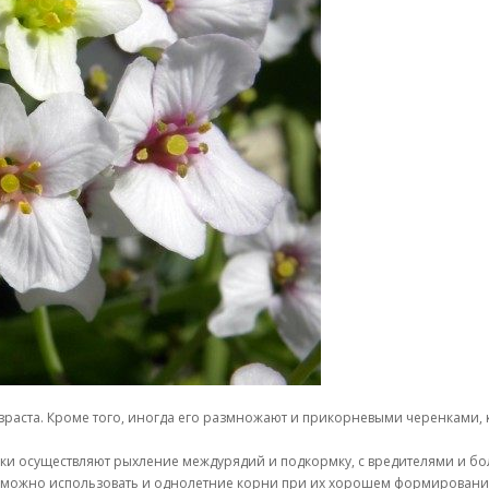
зраста. Кроме того, иногда его размножают и прикорневыми черенками, 
ки осуществляют рыхление междурядий и подкормку, с вредителями и бол
д (можно использовать и однолетние корни при их хорошем формировани