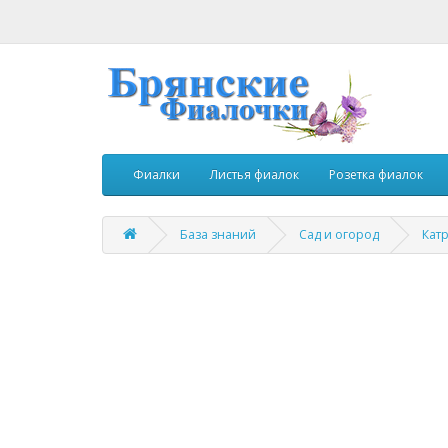
Фиалки
Листья фиалок
Розетка фиалок
База знаний
Сад и огород
Кат