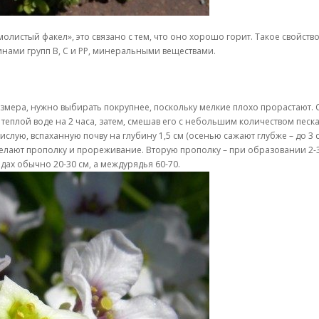
молистый факел», это связано с тем, что оно хорошо горит. Такое свойс
инами групп В, С и РР, минеральными веществами.
мера, нужно выбирать покрупнее, поскольку мелкие плохо прорастают. 
 теплой воде на 2 часа, затем, смешав его с небольшим количеством песк
слую, вспаханную почву на глубину 1,5 см (осенью сажают глубже – до 3 с
делают прополку и прореживание. Вторую прополку – при образовании 2-3
ах обычно 20-30 см, а междурядья 60-70.