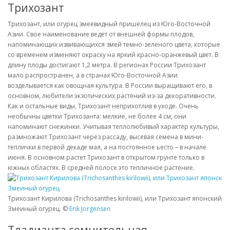
Трихозант
Трихозант, или огурец змеевидный пришелец из Юго-Восточной
Азии. Свое наименование ведет от внешней формы плодов,
напоминающих извивающихся змей темно-зеленого цвета, которые
со временем изменяют окраску на яркий красно-оранжевый цвет. В
длину плоды достигают 1,2 метра. В регионах России Трихозант
мало распространен, а в странах Юго-Восточной Азии
возделывается как овощная культура. В России выращивают его, в
основном, любители экзотических растений из-за декоративности.
Как и остальные виды, Трихозант неприхотлив в уходе. Очень
необычны цветки Трихозанта: мелкие, не более 4 см, они
напоминают снежинки. Учитывая теплолюбивый характер культуры,
размножают Трихозант через рассаду, высевая семена в мини-
теплички в первой декаде мая, а на постоянное ьесто – в начале
июня. В основном растет Трихозант в открытом грунте только в
южных областях. В средней полосе это тепличное растение.
Трихозант Кирилова (Trichosanthes kirilowii), или Трихозант японский (Tr
Змеиный огурец. ©
Erik Jorgensen
Тладианта сомнительная