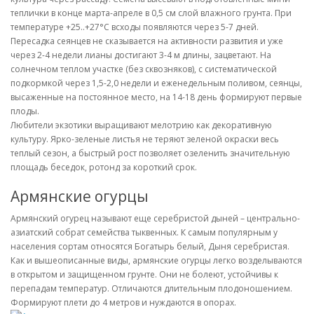
теплички в конце марта-апреле в 0,5 см слой влажного грунта. При
температуре +25..+27°С всходы появляются через 5-7 дней.
Пересадка сеянцев не сказывается на активности развития и уже
через 2-4 недели лианы достигают 3-4 м длины, зацветают. На
солнечном теплом участке (без сквозняков), с систематической
подкормкой через 1,5-2,0 недели и еженедельным поливом, сеянцы,
высаженные на постоянное место, на 14-18 день формируют первые
плоды.
Любители экзотики выращивают мелотрию как декоративную
культуру. Ярко-зеленые листья не теряют зеленой окраски весь
теплый сезон, а быстрый рост позволяет озеленить значительную
площадь беседок, ротонд за короткий срок.
Армянские огурцы
Армянский огурец называют еще серебристой дыней – центрально-
азиатский собрат семейства тыквенных. К самым популярным у
населения сортам относятся Богатырь белый, Дыня серебристая.
Как и вышеописанные виды, армянские огурцы легко возделываются
в открытом и защищенном грунте. Они не болеют, устойчивы к
перепадам температур. Отличаются длительным плодоношением.
Формируют плети до 4 метров и нуждаются в опорах.