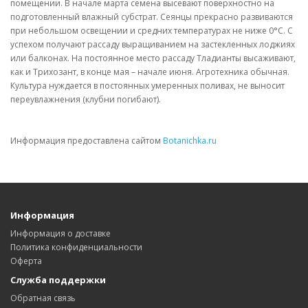
помещении. В начале марта семена высевают поверхностно на
подготовленный влажный субстрат. Сеянцы прекрасно развиваются
при небольшом освещении и средних температурах не ниже 0°С. С
успехом получают рассаду выращиванием на застекленных лоджиях
или балконах. На постоянное место рассаду Тладианты высаживают,
как и Трихозант, в конце мая – начале июня. Агротехника обычная.
Культура нуждается в постоянных умеренных поливах, не выносит
переувлажнения (клубни погибают).
Информация предоставлена сайтом
Botanichka.ru
Информация
Информация о доставке
Политика конфиденциальности
Оферта
Служба поддержки
Обратная связь