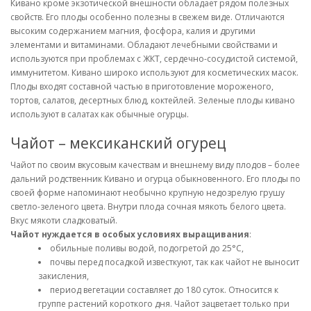
Кивано кроме экзотической внешности обладает рядом полезных
свойств. Его плоды особенно полезны в свежем виде. Отличаются
высоким содержанием магния, фосфора, калия и другими
элементами и витаминами. Обладают лечебными свойствами и
используются при проблемах с ЖКТ, сердечно-сосудистой системой,
иммунитетом. Кивано широко используют для косметических масок.
Плоды входят составной частью в приготовление мороженого,
тортов, салатов, десертных блюд, коктейлей. Зеленые плоды кивано
используют в салатах как обычные огурцы.
Чайот – мексиканский огурец
Чайот по своим вкусовым качествам и внешнему виду плодов – более
дальний родственник Кивано и огурца обыкновенного. Его плоды по
своей форме напоминают необычно крупную недозрелую грушу
светло-зеленого цвета. Внутри плода сочная мякоть белого цвета.
Вкус мякоти сладковатый.
Чайот нуждается в особых условиях выращивания
:
обильные поливы водой, подогретой до 25°С,
почвы перед посадкой известкуют, так как чайот не выносит
закисления,
период вегетации составляет до 180 суток. Относится к
группе растений короткого дня. Чайот зацветает только при