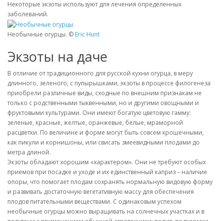
Некоторые экзоты используют для лечения определенных
заболеваний.
Необычные огурцы. ©
Eric Hunt
Экзоты на даче
В отличие от традиционного для русской кухни огурца, в меру
длинного, зеленого, с пупырышками, экзоты в процессе филогенеза
приобрели различные виды, сходные по внешним признакам не
только с родственными тыквенными, но и другими овощными и
фруктовыми культурами. Они имеют богатую цветовую гамму:
зеленые, красные, желтые, оранжевые, белые, мраморной
расцветки. По величине и форме могут быть совсем крошечными,
как пикули и корнишоны, или свисать змеевидными плодами до
метра длиной.
Экзоты обладают хорошим «характером». Они не требуют особых
приемов при посадке и уходе и их единственный каприз – наличие
опоры, что помогает плодам сохранять нормальную видовую форму
и развивать достаточную вегетативную массу для обеспечения
плодов питательными веществами. С одинаковым успехом
необычные огурцы можно выращивать на солнечных участках и в