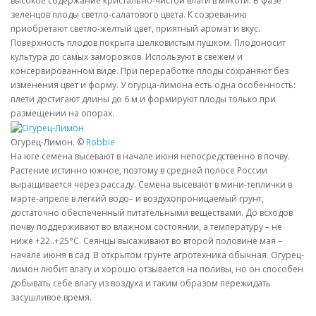
высокое содержание кристально-чистой влаги в мякоти. В фазе
зеленцов плоды светло-салатового цвета. К созреванию
приобретают светло-желтый цвет, приятный аромат и вкус.
Поверхность плодов покрыта шелковистым пушком. Плодоносит
культура до самых заморозков. Используют в свежем и
консервированном виде. При переработке плоды сохраняют без
изменения цвет и форму. У огурца-лимона есть одна особенность:
плети достигают длины до 6 м и формируют плоды только при
размещении на опорах.
Огурец-Лимон. ©
Robbie
На юге семена высевают в начале июня непосредственно в почву.
Растение истинно южное, поэтому в средней полосе России
выращивается через рассаду. Семена высевают в мини-теплички в
марте-апреле в легкий водо– и воздухопроницаемый грунт,
достаточно обеспеченный питательными веществами. До всходов
почву поддерживают во влажном состоянии, а температуру – не
ниже +22..+25°С. Сеянцы высаживают во второй половине мая –
начале июня в сад. В открытом грунте агротехника обычная. Огурец-
лимон любит влагу и хорошо отзывается на поливы, но он способен
добывать себе влагу из воздуха и таким образом пережидать
засушливое время.