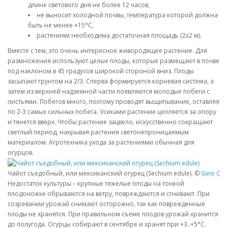
длине светового дня не более 12 часов,
не выносит холодной почвы, температура которой должна
быть не менее +15°С,
растениям необходима достаточная площадь (2х2 м).
Вместе с тем, это очень интересное живородящее растение. Для
размножения используют целые плоды, которые размещают в почве
под наклоном в 45 градусов широкой стороной вниз. Плоды
засыпают грунтом на 2/3. Сперва формируется корневая система, а
затем из верхней надземной части появляются молодые побеги с
листьями. Побегов много, поэтому проводят выщипывание, оставляя
по 2-3 самых сильных побега. Усиками растение цепляется за опору
и тянется вверх. Чтобы растение зацвело, искусственно сокращают
светлый период, накрывая растения светонепроницаемым
материалом. Агротехника ухода за растениями обычная для
огурцов.
Чайот съедобный, или мексиканский огурец (Sechium edule). ©
Gino Che
Недостаток культуры – крупные тяжелые плоды на тонкой
плодоножке обрываются на ветру, повреждаются и сгнивают. При
созревании урожай снимают осторожно, так как поврежденные
плоды не хранятся. При правильном съеме плодов урожай хранится
до полугода. Огурцы собирают в сентябре и хранят при +3..+5°С.