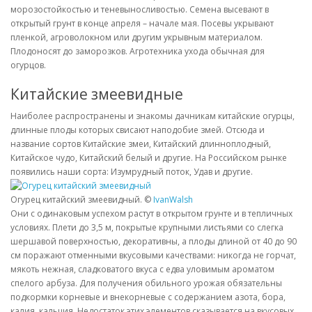
морозостойкостью и теневыносливостью. Семена высевают в
открытый грунт в конце апреля – начале мая. Посевы укрывают
пленкой, агроволокном или другим укрывным материалом.
Плодоносят до заморозков. Агротехника ухода обычная для
огурцов.
Китайские змеевидные
Наиболее распространены и знакомы дачникам китайские огурцы,
длинные плоды которых свисают наподобие змей. Отсюда и
название сортов Китайские змеи, Китайский длинноплодный,
Китайское чудо, Китайский белый и другие. На Российском рынке
появились наши сорта: Изумрудный поток, Удав и другие.
Огурец китайский змеевидный. ©
IvanWalsh
Они с одинаковым успехом растут в открытом грунте и в тепличных
условиях. Плети до 3,5 м, покрытые крупными листьями со слегка
шершавой поверхностью, декоративны, а плоды длиной от 40 до 90
см поражают отменными вкусовыми качествами: никогда не горчат,
мякоть нежная, сладковатого вкуса с едва уловимым ароматом
спелого арбуза. Для получения обильного урожая обязательны
подкормки корневые и внекорневые с содержанием азота, бора,
калия, кальция. Недостаток этих элементов сказывается на вкусовых