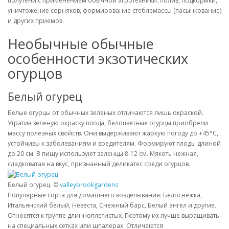
полутени с применением обычной агротехники: полив, подкормки,
уничтожение сорняков, формирование стеблемассы (пасынкование)
и других приемов.
Необычные обычные
особенности экзотических
огурцов
Белый огурец
Белые огурцы от обычных зеленых отличаются лишь окраской.
Утратив зеленую окраску плода, белоцветные огурцы приобрели
массу полезных свойств. Они выдерживают жаркую погоду до +45°С,
устойчивы к заболеваниям и вредителям. Формируют плоды длиной
до 20 см. В пищу используют зеленцы 8-12 см. Мякоть нежная,
сладковатая на вкус, признанный деликатес среди огурцов.
Белый огурец. ©
valleybrookgardens
Популярные сорта для домашнего возделывания: Белоснежка,
Итальянский белый, Невеста, Снежный барс, Белый ангел и другие.
Относятся к группе длинноплетистых. Поэтому их лучше выращивать
на специальных сетках или шпалерах. Отличаются