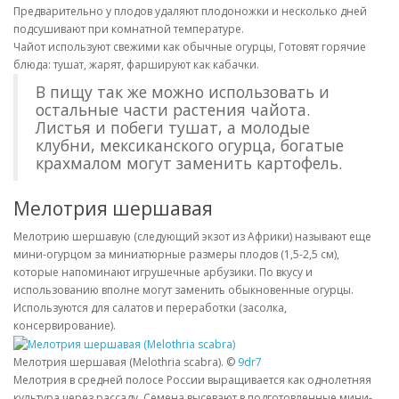
Предварительно у плодов удаляют плодоножки и несколько дней
подсушивают при комнатной температуре.
Чайот используют свежими как обычные огурцы, Готовят горячие
блюда: тушат, жарят, фаршируют как кабачки.
В пищу так же можно использовать и
остальные части растения чайота.
Листья и побеги тушат, а молодые
клубни, мексиканского огурца, богатые
крахмалом могут заменить картофель.
Мелотрия шершавая
Мелотрию шершавую (следующий экзот из Африки) называют еще
мини-огурцом за миниатюрные размеры плодов (1,5-2,5 см),
которые напоминают игрушечные арбузики. По вкусу и
использованию вполне могут заменить обыкновенные огурцы.
Используются для салатов и переработки (засолка,
консервирование).
Мелотрия шершавая (Melothria scabra). ©
9dr7
Мелотрия в средней полосе России выращивается как однолетняя
культура через рассаду. Семена высевают в подготовленные мини-