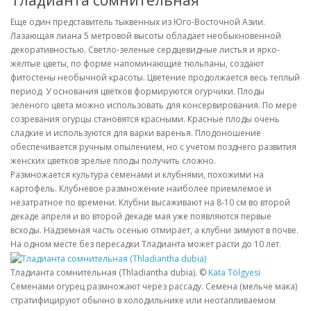
Еще один представитель тыквенных из Юго-Восточной Азии.
Лазающая лиана 5 метровой высоты обладает необыкновенной
декоративностью. Светло-зеленые сердцевидные листья и ярко-
желтые цветы, по форме напоминающие тюльпаны, создают
фитостены необычной красоты. Цветение продолжается весь теплый
период. У основания цветков формируются огурчики. Плоды
зеленого цвета можно использовать для консервирования. По мере
созревания огурцы становятся красными. Красные плоды очень
сладкие и используются для варки варенья. Плодоношение
обеспечивается ручным опылением, но с учетом позднего развития
женских цветков зрелые плоды получить сложно.
Размножается культура семенами и клубнями, похожими на
картофель. Клубневое размножение наиболее приемлемое и
незатратное по времени. Клубни высаживают на 8-10 см во второй
декаде апреля и во второй декаде мая уже появляются первые
всходы. Надземная часть осенью отмирает, а клубни зимуют в почве.
На одном месте без пересадки Тладианта может расти до 10 лет.
Тладианта сомнительная (Thladiantha dubia). ©
Kata Tölgyesi
Семенами огурец размножают через рассаду. Семена (мельче мака)
стратифицируют обычно в холодильнике или неотапливаемом