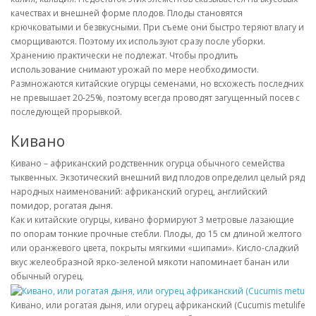
качествах и внешней форме плодов. Плоды становятся
крючковатыми и безвкусными. При съеме они быстро теряют влагу и
сморщиваются. Поэтому их используют сразу после уборки.
Хранению практически не подлежат. Чтобы продлить
использование снимают урожай по мере необходимости.
Размножаются китайские огурцы семенами, но всхожесть последних
не превышает 20-25%, поэтому всегда проводят загущенный посев с
последующей прорывкой.
Кивано
Кивано – африканский родственник огурца обычного семейства
тыквенных. Экзотический внешний вид плодов определил целый ряд
народных наименований: африканский огурец, английский
помидор, рогатая дыня.
Как и китайские огурцы, кивано формируют 3 метровые лазающие
по опорам тонкие прочные стебли. Плоды, до 15 см длиной желтого
или оранжевого цвета, покрыты мягкими «шипами». Кисло-сладкий
вкус желеобразной ярко-зеленой мякоти напоминает банан или
обычный огурец.
Кивано, или рогатая дыня, или огурец африканский (Cucumis metulifer).