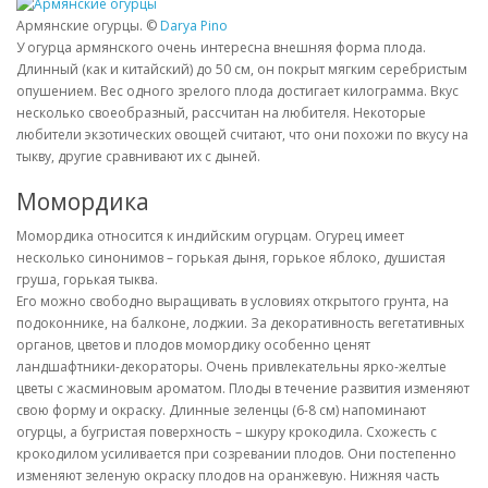
Армянские огурцы. ©
Darya Pino
У огурца армянского очень интересна внешняя форма плода.
Длинный (как и китайский) до 50 см, он покрыт мягким серебристым
опушением. Вес одного зрелого плода достигает килограмма. Вкус
несколько своеобразный, рассчитан на любителя. Некоторые
любители экзотических овощей считают, что они похожи по вкусу на
тыкву, другие сравнивают их с дыней.
Момордика
Момордика относится к индийским огурцам. Огурец имеет
несколько синонимов – горькая дыня, горькое яблоко, душистая
груша, горькая тыква.
Его можно свободно выращивать в условиях открытого грунта, на
подоконнике, на балконе, лоджии. За декоративность вегетативных
органов, цветов и плодов момордику особенно ценят
ландшафтники-декораторы. Очень привлекательны ярко-желтые
цветы с жасминовым ароматом. Плоды в течение развития изменяют
свою форму и окраску. Длинные зеленцы (6-8 см) напоминают
огурцы, а бугристая поверхность – шкуру крокодила. Схожесть с
крокодилом усиливается при созревании плодов. Они постепенно
изменяют зеленую окраску плодов на оранжевую. Нижняя часть