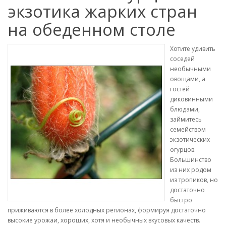
экзотика жарких стран
на обеденном столе
Хотите удивить
соседей
необычными
овощами, а
гостей
диковинными
блюдами,
займитесь
семейством
экзотических
огурцов.
Большинство
из них родом
из тропиков, но
достаточно
быстро
приживаются в более холодных регионах, формируя достаточно
высокие урожаи, хороших, хотя и необычных вкусовых качеств.