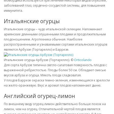
Момордика используется при лечении некоторых видов опухолей,
заболеваний глаз, сердечно-сосудистой системы, для повышения
иммунитета.
Итальянские огурцы
Итальянские огурцы – чудо итальянской селекции. Напоминают
армянские длинными опушенными плодами и продолжительным
плодоношением. Агротехника обычная. Наиболее
распространенными и узнаваемыми сортами итальянских огурцов
являются Арбуззе (Тортарелло) и Баррезе.
Итальянские огурцы Арбуззе (Тортарелло). ©
Orticolando
Для сорта Арбуззе типична светло-салатовая поверхность плодов с
выраженной ребристостью. Плоды более 50 см. Обладают смесью
вкусов арбуза и огурца. Мякоть плода сладковатая.
У плодов Баррезе окраска темно-зеленая, изменяющаяся к зрелости
на желто-оранжевую. Вкус и аромат плодов напоминают дыню.
Английский огурец-лимон
По внешнему виду огурец-лимон действительно больше похож на
лимон, чем на огурец. Отличительной чертой плодов является