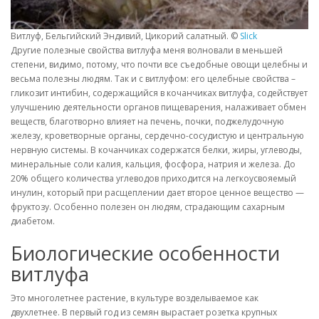
Витлуф, Бельгийский Эндивий, Цикорий салатный. ©
Slick
Другие полезные свойства витлуфа меня волновали в меньшей
степени, видимо, потому, что почти все съедобные овощи целебны и
весьма полезны людям. Так и с витлуфом: его целебные свойства –
гликозит интибин, содержащийся в кочанчиках витлуфа, содействует
улучшению деятельности органов пищеварения, налаживает обмен
веществ, благотворно влияет на печень, почки, поджелудочную
железу, кроветворные органы, сердечно-сосудистую и центральную
нервную системы. В кочанчиках содержатся белки, жиры, углеводы,
минеральные соли калия, кальция, фосфора, натрия и железа. До
20% общего количества углеводов приходится на легкоусвояемый
инулин, который при расщеплении дает второе ценное вещество —
фруктозу. Особенно полезен он людям, страдающим сахарным
диабетом.
Биологические особенности
витлуфа
Это многолетнее растение, в культуре возделываемое как
двухлетнее. В первый год из семян вырастает розетка крупных