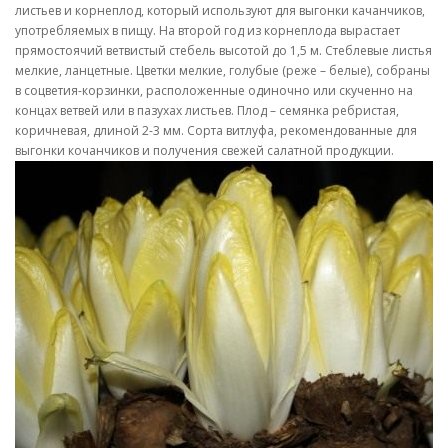
листьев и корнеплод, который используют для выгонки качанчиков,
употребляемых в пищу. На второй год из корнеплода вырастает
прямостоячий ветвистый стебель высотой до 1,5 м. Стеблевые листья
мелкие, ланцетные. Цветки мелкие, голубые (реже – белые), собраны
в соцветия-корзинки, расположенные одиночно или скученно на
концах ветвей или в пазухах листьев. Плод – семянка ребристая,
коричневая, длиной 2-3 мм. Сорта витлуфа, рекомендованные для
выгонки кочанчиков и получения свежей салатной продукции.