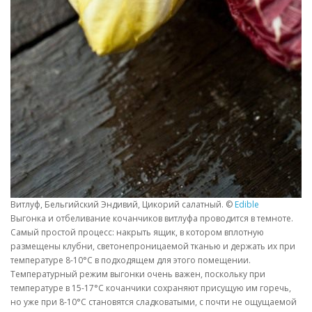
Витлуф, Бельгийский Эндивий, Цикорий салатный. ©
Edible
Выгонка и отбеливание кочанчиков витлуфа проводится в темноте.
Самый простой процесс: накрыть ящик, в котором вплотную
размещены клубни, светонепроницаемой тканью и держать их при
температуре 8-10°C в подходящем для этого помещении.
Температурный режим выгонки очень важен, поскольку при
температуре в 15-17°C кочанчики сохраняют присущую им горечь,
но уже при 8-10°C становятся сладковатыми, с почти не ощущаемой