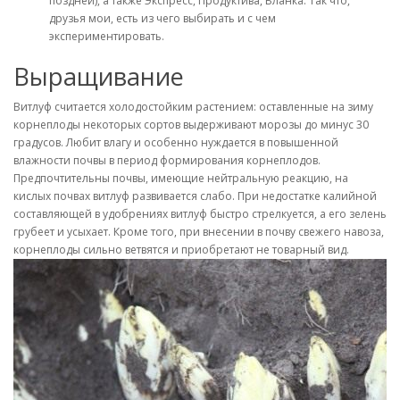
поздней), а также Экспресс, Продуктива, Бланка. Так что,
друзья мои, есть из чего выбирать и с чем
экспериментировать.
Выращивание
Витлуф считается холодостойким растением: оставленные на зиму
корнеплоды некоторых сортов выдерживают морозы до минус 30
градусов. Любит влагу и особенно нуждается в повышенной
влажности почвы в период формирования корнеплодов.
Предпочтительны почвы, имеющие нейтральную реакцию, на
кислых почвах витлуф развивается слабо. При недостатке калийной
составляющей в удобрениях витлуф быстро стрелкуется, а его зелень
грубеет и усыхает. Кроме того, при внесении в почву свежего навоза,
корнеплоды сильно ветвятся и приобретают не товарный вид.