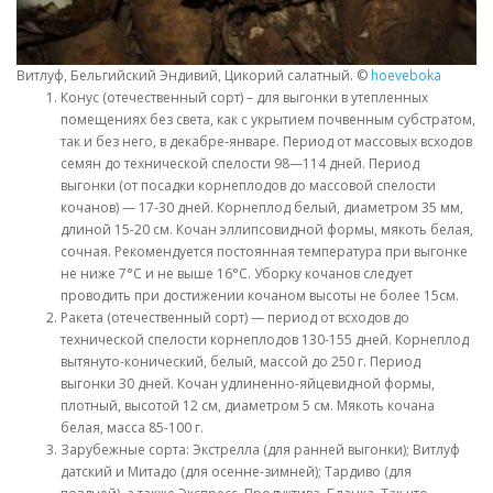
Витлуф, Бельгийский Эндивий, Цикорий салатный. ©
hoeveboka
Конус (отечественный сорт) – для выгонки в утепленных
помещениях без света, как с укрытием почвенным субстратом,
так и без него, в декабре-январе. Период от массовых всходов
семян до технической спелости 98—114 дней. Период
выгонки (от посадки корнеплодов до массовой спелости
кочанов) — 17-30 дней. Корнеплод белый, диаметром 35 мм,
длиной 15-20 см. Кочан эллипсовидной формы, мякоть белая,
сочная. Рекомендуется постоянная температура при выгонке
не ниже 7°С и не выше 16°С. Уборку кочанов следует
проводить при достижении кочаном высоты не более 15см.
Ракета (отечественный сорт) — период от всходов до
технической спелости корнеплодов 130-155 дней. Корнеплод
вытянуто-конический, белый, массой до 250 г. Период
выгонки 30 дней. Кочан удлиненно-яйцевидной формы,
плотный, высотой 12 см, диаметром 5 см. Мякоть кочана
белая, масса 85-100 г.
Зарубежные сорта: Экстрелла (для ранней выгонки); Витлуф
датский и Митадо (для осенне-зимней); Тардиво (для