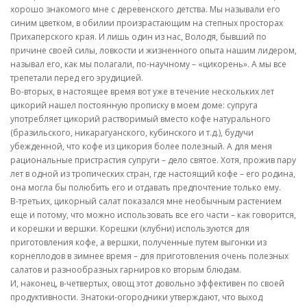
хорошо знакомого мне с деревенского детства. Мы называли его
синим цветком, в обилии произрастающим на степных просторах
Прихаперского края. И лишь один из нас, Володя, бывший по
причине своей силы, ловкости и жизненного опыта нашим лидером,
называл его, как мы полагали, по-научному – «цикорень». А мы все
трепетали перед его эрудицией.
Во-вторых, в настоящее время вот уже в течение нескольких лет
цикорий нашел постоянную прописку в моем доме: супруга
употребляет цикорий растворимый вместо кофе натурального
(бразильского, никарагуанского, кубинского и т.д.), будучи
убежденной, что кофе из цикория более полезный. А для меня
рациональные пристрастия супруги – дело святое. Хотя, прожив пару
лет в одной из тропических стран, где настоящий кофе – его родина,
она могла бы полюбить его и отдавать предпочтение только ему.
В-третьих, цикорный салат показался мне необычным растением
еще и потому, что можно использовать все его части – как говорится,
и корешки и вершки. Корешки (клубни) используются для
приготовления кофе, а вершки, полученные путем выгонки из
корнеплодов в зимнее время – для приготовления очень полезных
салатов и разнообразных гарниров ко вторым блюдам.
И, наконец, в-четвертых, овощ этот довольно эффективен по своей
продуктивности. Знатоки-огородники утверждают, что выход