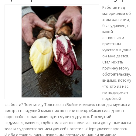
Работая над
материалом об
этом растении,
был удивлен, с
какой
легкостью и
приятным
чувством в душе
он мне дается.
Стал искать
причину этому
обстоятельству,
видимо, потому
что, кто из нас
не подвержен
подобной
слабости? Помните, у Толстого в «Войне и мире»: стоят два мужика и
смотрят на идущий мимо них по степи поезд. «Какая сила движет
паровоз?» – спрашивает один мужик у другого. Последний
задумался, кажется, глубокомысленно почесал свои доступные части
тела и с удовлетворением для себя ответил: «Черт движет паровоз».
И оба остались очень довольны, потому что нашли причину