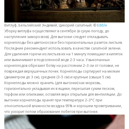
Витлуф, Бельгийский Эндивий, Цикорий салатный. ©
Edible
Уборку витлуфа осуществляют в сентябре (в сухую погоду, до
наступления заморозков). Для выгонки следует откладывать
корнеплоды без цветоносов и без горизонтальных разеток листьев.
Последние рекомендуют использовать в качестве салатной зелени.
Для удаления горечи из листьев их на 1 минуту помещают в кипяток
или вымачивают в подсоленной воде 2-3 часа. У выкопанных
корнеплодов обрезают ботву на расстоянии 2–3 см от головки, не
повреждая верхушечных почек. Корнеплоды сортируют на мелкие
(диаметром до 3 см), средние (3–5 см) и крупные (свыше 5 см).
Корнеплоды можно хранить (для выгонки) как морковь,
горизонтально укладывая их в ящики, пересыпая сухим песком,
торфом или опилками, оставляя верх открытым для вентиляции. До
выгонки корнеплоды хранят при температуре 2–3°С при
относительной влажности воздуха 95% и хорошем проветривании,
что ускорит потом образование побегов при выгонке.