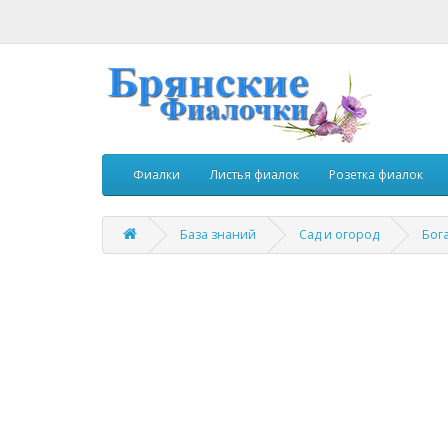
Фиалки
Листья фиалок
Розетка фиалок
База знаний
Сад и огород
Бог