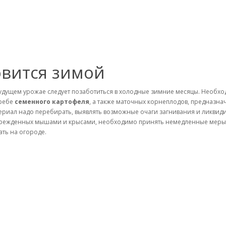
овится зимой
удущем урожае следует позаботиться в холодные зимние месяцы. Необхо
ребе
семенного картофеля
, а также маточных корнеплодов, предназна
ериал надо перебирать, выявлять возможные очаги загнивания и ликвиди
режденных мышами и крысами, необходимо принять немедленные меры п
ать на огороде.