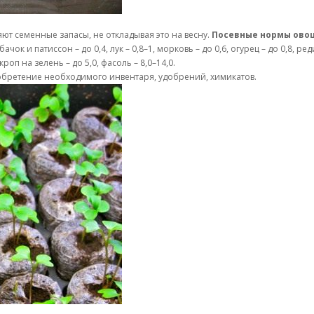
ют семенные запасы, не откладывая это на весну.
Посевные нормы ово
ачок и патиссон – до 0,4, лук – 0,8–1, морковь – до 0,6, огурец – до 0,8, реди
укроп на зелень – до 5,0, фасоль – 8,0–14,0.
бретение необходимого инвентаря, удобрений, химикатов.