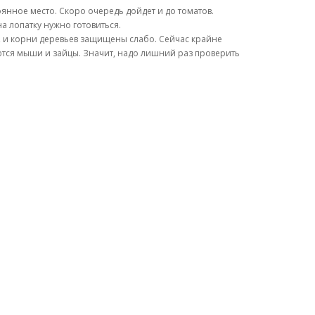
янное место. Скоро очередь дойдет и до томатов.
а лопатку нужно готовиться.
н, и корни деревьев защищены слабо. Сейчас крайне
ются мыши и зайцы. Значит, надо лишний раз проверить