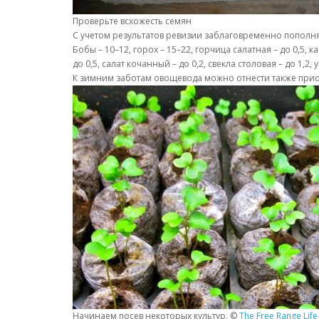
Проверьте всхожесть семян
С учетом результатов ревизии заблаговременно пополня
Бобы – 10–12, горох – 15–22, горчица салатная – до 0,5, каб
до 0,5, салат кочанный – до 0,2, свекла столовая – до 1,2, 
К зимним заботам овощевода можно отнести также прио
Начинаем посев некоторых культур. ©
The Free Range Life