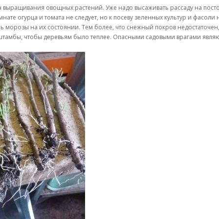
н выращивания овощных растений. Уже надо высаживать рассаду на посто
те огурца и томата не следует, но к посеву зеленных культур и фасоли н
ись морозы на их состоянии. Тем более, что снежный покров недостаточе
м штамбы, чтобы деревьям было теплее. Опасными садовыми врагами явля