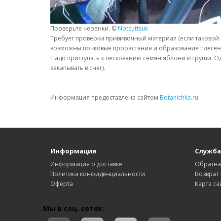
Проверьте черенки. ©
Notcuttsuk
Требует проверки прививочный материал (если таковой 
возможны почковые прорастания и образование плесен
Надо приступать к пескованию семян яблони и груши. Од
закапывать в снег).
Информация предоставлена сайтом
Botanichka.ru
Информация
Служба
Информация о доставке
Обратна
Политика конфиденциальности
Возврат 
Оферта
Карта са
Мы в соц. сетях: