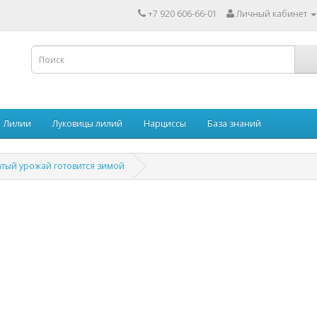
+7 920 606-66-01
Личный кабинет
Лилии
Луковицы лилий
Нарциссы
База знаний
атый урожай готовится зимой