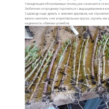
У владельцев обогреваемых теплиц уже начинается сезо
Любителю-огороднику торопиться с выращиванием в комна
Садоводу надо думать о зимовке деревьев, как отразил
важно накопить снег в приствольных кругах, окучить и
надежность обвязки штамбов.