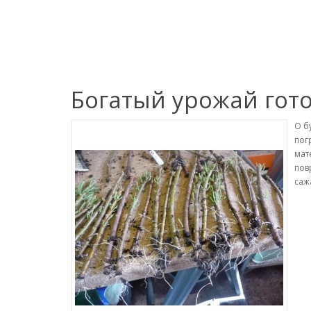
Богатый урожай гот
О б
пог
мат
пов
саж