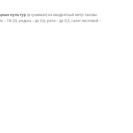
щных культур
(в граммах) на квадратный метр таковы.
с – 18–20, редька – до 0,6, репа – до 0,3, салат листовой –