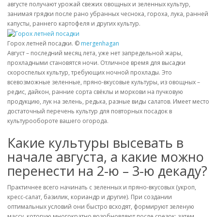
августе получают урожай свежих овощных и зеленных культур,
занимая грядки после рано убранных чеснока, гороха, лука, ранней
капусты, раннего картофеля и других культур.
Горох летней посадки. ©
mergenhagan
Август – последний месяц лета, уже нет запредельной жары,
прохладными становятся ночи. Отличное время для высадки
скороспелых культур, требующих ночной прохлады. Это
всевозможные зеленные, пряно-вкусовые культуры, из овощных –
редис, дайкон, ранние сорта свёклы и моркови на пучковую
продукцию, лук на зелень, редька, разные виды салатов. Имеет место
достаточный перечень культур для повторных посадок в
культурообороте вашего огорода.
Какие культуры высевать в
начале августа, а какие можно
перенести на 2-ю – 3-ю декаду?
Практичнее всего начинать с зеленных и пряно-вкусовых (укроп,
кресс-салат, базилик, кориандр и другие). При создании
оптимальных условий они быстро всходят, формируют зеленую
массу, которую многократно возобновляют после срезок; затем