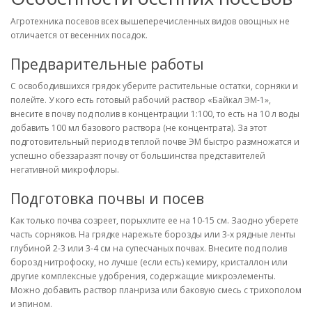
Агротехника посевов всех вышеперечисленных видов овощных не
отличается от весенних посадок.
Предварительные работы
С освободившихся грядок уберите растительные остатки, сорняки и
полейте. У кого есть готовый рабочий раствор «Байкал ЭМ-1»,
внесите в почву под полив в концентрации 1:100, то есть на 10 л воды
добавить 100 мл базового раствора (не концентрата). За этот
подготовительный период в теплой почве ЭМ быстро размножатся и
успешно обеззаразят почву от большинства представителей
негативной микрофлоры.
Подготовка почвы и посев
Как только почва созреет, порыхлите ее на 10-15 см. Заодно уберете
часть сорняков. На грядке нарежьте борозды или 3-х рядные ленты
глубиной 2-3 или 3-4 см на супесчаных почвах. Внесите под полив
борозд нитрофоску, но лучше (если есть) кемиру, кристаллон или
другие комплексные удобрения, содержащие микроэлементы.
Можно добавить раствор планриза или баковую смесь с трихополом
и эпином.