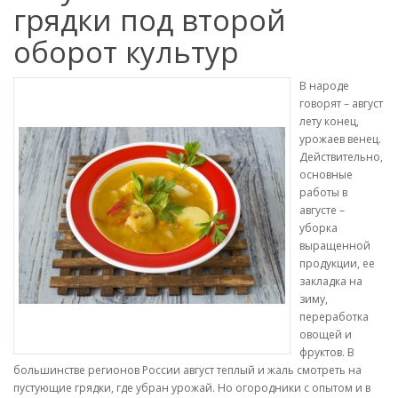
грядки под второй
оборот культур
В народе
говорят – август
лету конец,
урожаев венец.
Действительно,
основные
работы в
августе –
уборка
выращенной
продукции, ее
закладка на
зиму,
переработка
овощей и
фруктов. В
большинстве регионов России август теплый и жаль смотреть на
пустующие грядки, где убран урожай. Но огородники с опытом и в