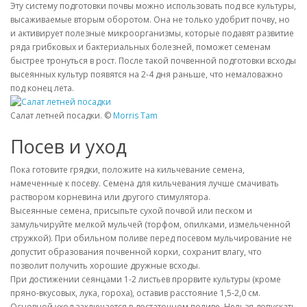
Эту систему подготовки почвы можно использовать под все культуры,
высаживаемые вторым оборотом. Она не только удобрит почву, но
и активирует полезные микроорганизмы, которые подавят развитие
ряда грибковых и бактериальных болезней, поможет семенам
быстрее тронуться в рост. После такой почвенной подготовки всходы
высеянных культур появятся на 2-4 дня раньше, что немаловажно
под конец лета.
Салат летней посадки. ©
Morris Tam
Посев и уход
Пока готовите грядки, положите на кильчевание семена,
намеченные к посеву. Семена для кильчевания лучше смачивать
раствором корневина или другого стимулятора.
Высеянные семена, присыпьте сухой почвой или песком и
замульчируйте мелкой мульчей (торфом, опилками, измельченной
стружкой). При обильном поливе перед посевом мульчирование не
допустит образования почвенной корки, сохранит влагу, что
позволит получить хорошие дружные всходы.
При достижении сеянцами 1-2 листьев прорвите культуры (кроме
пряно-вкусовых, лука, гороха), оставив расстояние 1,5-2,0 см.
Основной уход заключается в достаточном поливе. Нельзя допускать