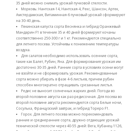
35 дней можно снимать урожай пучковой спелости.
Морковь: Нантская-14, Нантская-4, Рекс, Шансон, Артек,
Амстердамская, Витаминная-6 пучковый урожай сформируют
на 30-40 день.
Пекинская капуста сорта Веснянка и гибрид Оранжевый
Мандарин F1 в течение 35 и 40 дней формируют кочаны
соответственно 250-300 г и 1 кг. Рекомендуются специально
для летнего посева. Устойчивы к понижению температуры
воздуха.
Для салатов необходимо использовать осенние сорта,
такие как Балет, Рубин, Яна. Для формирования урожая им
достаточно 30-35 дней. Ранние сорта в условиях осени могут
не взойти и не сформировать урожая. Рекомендованные
сорта можно убирать в фазе 4-6 листьев, причем рубин
способен многократно отращивать срезанные листья.
Редис не выносит солнечных жарких дней. Погода во
второй половине августа как раз редисочная. Для посева во
второй половине августа рекомендуются сорта Белые ночи,
Сосулька, Французский завтрак, и гибрид Тореро F1.
Горох. Для летнего посева можно порекомендовать
ранние и среднеранние сорта, дружно отдающие урожай
технической спелости через 40-55 дней: Вега, Кубанец-1126,