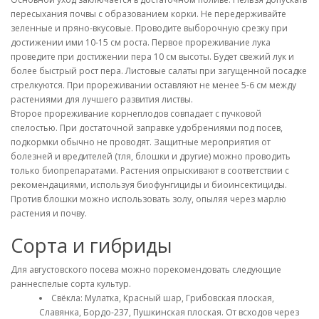
пересыхания почвы с образованием корки. Не передерживайте
зеленные и пряно-вкусовые. Проводите выборочную срезку при
достижении ими 10-15 см роста. Первое прореживание лука
проведите при достижении пера 10 см высоты. Будет свежий лук и
более быстрый рост пера. Листовые салаты при загущенной посадке
стрелкуются. При прореживании оставляют не менее 5-6 см между
растениями для лучшего развития листвы.
Второе прореживание корнеплодов совпадает с пучковой
спелостью. При достаточной заправке удобрениями под посев,
подкормки обычно не проводят. Защитные мероприятия от
болезней и вредителей (тля, блошки и другие) можно проводить
только биопрепаратами. Растения опрыскивают в соответствии с
рекомендациями, используя биофунгициды и биоинсектициды.
Против блошки можно использовать золу, опыляя через марлю
растения и почву.
Сорта и гибриды
Для августовского посева можно порекомендовать следующие
раннеспелые сорта культур.
Свёкла: Мулатка, Красный шар, Грибовская плоская,
Славянка, Бордо-237, Пушкинская плоская. От всходов через