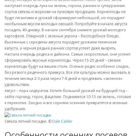
наступает очередь лука на зелень, гороха, ранних и суперранних
сортов свёклы и моркови на пучковую продукцию. Корнеплоды не
будут гигантами и урожай сформируют небольшой, но порадуют
необычным вкусом молодых овощей. Попробуйте в начале августа
посадить 40-дневку. В начале сентября снимете урожай молодого
картофеля. Отварной с зеленью укропа – бесподобное блюдо.
Высеянные с середины августа порадуют урожаем пекинская
капуста, а черная редька ранних сортов успеет даже вызреть.
Настала очередь редиса и дайкона. Самые скороспелые, они успеют
сформировать вкусные корнеплоды. Через 15-20 дней – свежие
корнеплоды будут на вашем столе. Осенью редис особенно сладок,
без резкого редечного привкуса. Все эти культуры можно высевать в
течение месяца 2-3 раза через 7-8 дней и продлевать «зеленое»
удовольствие.
Август – пора сидератов. Хотите большой урожай на будущий год –
сейте горчицу, горох, фацелию. Поднимется 10-15 см зелень, готовая
к перекопке. Заодно и все сорняки осенние превратятся в зеленые
удобрения.
Свёкла летней посадки. ©
Dale Calder
Особенности осенних посевов