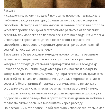
Рассада
К сожалению, условия средней полосы не позволяют выращивать
любимые овощные культуры, боящиеся холода, безрассадным
способом. Несмотря на то что многие законные обитатели огорода
успевают пройти весь цикл вегетативного развития от последних
весенних приморозков до первого осеннего похолодания и сполна
используют жаркое лето, далеко не все овощные растения
способность порадовать хорошим урожаем при высеве поздней
весной непосредственно в почву.
Выращивать безрассадным методом можно только те овощные
культуры, у которых цикл развития короткий. Те же растения,
которые проходят длительный период от появления всходов до
начала плодоношения нуждаются в раннем посеве и ожидание
конца мая для них неприемлемо. Ведь при вегетативном цикле в 80-
100 дней до начала плодоношения в условиях короткого теплого
сезона (а благоприятный период ограничивается в регионах с
суровыми зимами фактически тремя летними месяцами) нужно,
чтобы растения до исчезновения угрозы возвратных морозов уже
подросли «наполовину». Вот и приходится всем дачникам любимые
теплозависимые растения выращивать через рассаду.
Но рассадный метод вовсе не обязательно использовать только для