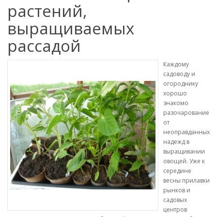
растений,
выращиваемых
рассадой
Каждому
садоводу и
огороднику
хорошо
знакомо
разочарование
от
неоправданных
надежд в
выращивании
овощей. Уже к
середине
весны прилавки
рынков и
садовых
центров