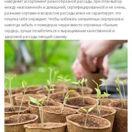
наводняет ассортимент разнообразной рассады, при этом выбор
между «магазинной» и домашней, сертифицированной и не очень,
разными сортами и возрастом рассады вовсе не гарантирует, что
покупка себя оправдает. Чтобы избежать неприятных сюрпризов и
навсегда забыть о помидорах черри вместо огромных «бычьих
сердец», лучше позаботиться о выращивании качественной и
здоровой рассады овощей самому.