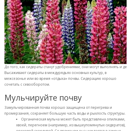
До того, как сидераты станут удобрениями, они могут выполнять и де
Высаживают сидераты в междурядьях основных культур, в
межсезонье или во время «отдыха» почвы. Сидерацию хорошо
сочетать с севооборотом.
Мульчируйте почву
Замульчированная почва хорошо защищена от перегрева и
промерзания, сохраняет большую часть воды и рыхлость структуры.
Органическая мульча может быть представлена опилками,
хвоей, перегноем (например, из вышеупомянутых сидератов),
ореховой скорлупой. Со временем она нуждается в замене,