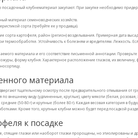
о посадочный клубнематериал закупают. При закупке необходимо придер
ый материал семеноводческих хозяйств.
ристикой сорта (требуйте ее у продавца).
е сорта картофеля, район (регион) возделывания. Примерная дата высадк
ри термообработке. Устойчивость к болезням и вредителям. Лежкость. Ес
паемого материала и его соответствие письменной аннотации. Проверьт
ожуры, форму клубня. Характерное расположение глазков, их величину, 
зносортицу.
енного материала
вергают тщательному осмотру после предварительного отмывания от гря
 внешнему виду (удлиненные, круглые), цвету мякоти (белая, розовая, ж
 средние (50-80 г) и крупные (более 80 г). Каждая весовая категория в б
работками. Кроме того, крупные клубни можно будет перед посадкой разд
офеля к посадке
ие, спящие глазки или наоборот глазки пророщены, но этиолированы и д