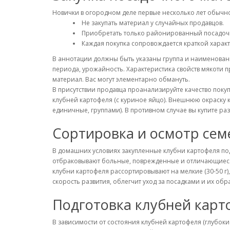
Новички в огородном деле первые несколько лет обычн
Не закупать материал у случайных продавцов.
Приобретать только районированный посадочн
Каждая покупка сопровождается краткой характе
В аннотации должны быть указаны группа и наименовани
периода, урожайность. Характеристика свойств мякоти п
материал. Вас могут элементарно обмануть.
В присутствии продавца проанализируйте качество поку
клубней картофеля (с куриное яйцо). Внешнюю окраску к
единичные, группами). В противном случае вы купите ра
Сортировка и осмотр сем
В домашних условиях закупленные клубни картофеля под
отбраковывают больные, поврежденные и отличающиеся по
клубни картофеля рассортировывают на мелкие (30-50 г),
скорость развития, облегчит уход за посадками и их об
Подготовка клубней карт
В зависимости от состояния клубней картофеля (глубок