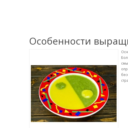
Особенности выращи
Осн
Бол
смы
опр
бес
стр