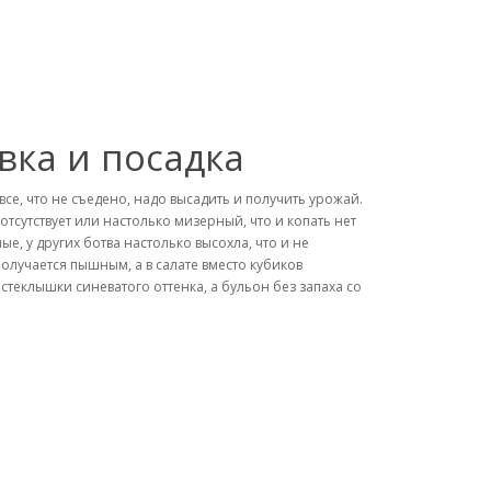
вка и посадка
, что не съедено, надо высадить и получить урожай.
тсутствует или настолько мизерный, что и копать нет
е, у других ботва настолько высохла, что и не
получается пышным, а в салате вместо кубиков
теклышки синеватого оттенка, а бульон без запаха со