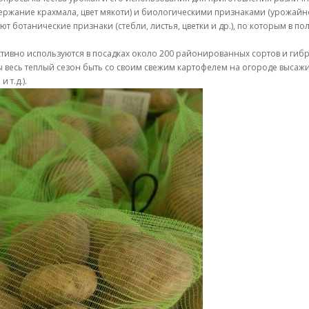
ержание крахмала, цвет мякоти) и биологическими признаками (урожайно
ют ботанические признаки (стебли, листья, цветки и др.), по которым в п
ктивно используются в посадках около 200 районированных сортов и гибр
бы весь теплый сезон быть со своим свежим картофелем на огороде выса
 т.д.).