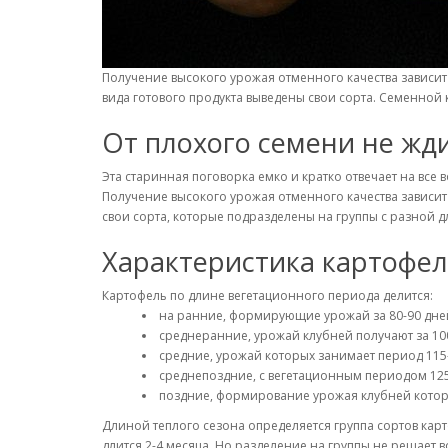
Получение высокого урожая отменного качества зависит
вида готового продукта выведены свои сорта. Семенной
От плохого семени не жд
Эта старинная поговорка емко и кратко отвечает на в
Получение высокого урожая отменного качества зависит 
свои сорта, которые подразделены на группы с разной д
Характеристика картофел
Картофель по длине вегетационного периода делится:
на ранние, формирующие урожай за 80-90 дне
среднеранние, урожай клубней получают за 10
средние, урожай которых занимает период 115
среднепоздние, с вегетационным периодом 125
поздние, формирование урожая клубней котор
Длиной теплого сезона определяется группа сортов кар
длится 2-4 месяца. Но разделение на группы не решает 