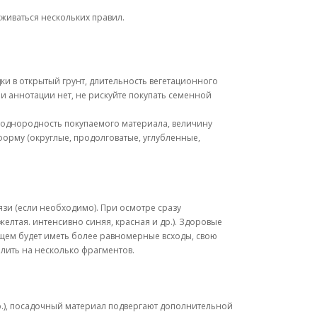
живаться нескольких правил.
и в открытый грунт, длительность вегетационного
ли аннотации нет, не рискуйте покупать семенной
е однородность покупаемого материала, величину
форму (округлые, продолговатые, углубленные,
зи (если необходимо). При осмотре сразу
елтая. интенсивно синяя, красная и др.). Здоровые
удущем будет иметь более равномерные всходы, свою
елить на несколько фрагментов.
р.), посадочный материал подвергают дополнительной