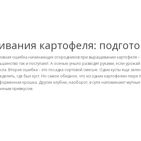
вания картофеля: подгото
овная ошибка начинающих огородников при выращивании картофеля – все
ьшинство так и поступают. А осенью уныло разводят руками, если урожай о
сла. Вторая ошибка – это посадка сортовой смесью. Одни кусты еще зелены
еделить, где был куст. Но самое обидное, что из одних картофелин пюре 
форменная крошка. Другие клубни, наоборот, в супе напоминают мутные с
анным привкусом.