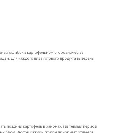
овных ошибок в картофельном огородничестве.
орщей. Для каждого вида готового продукта выведены
ать поздний картофель в районах, где теплый период
ных блюд. Внутри каждой группы приоритет отдается