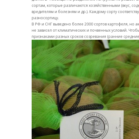
сортам, которые различаются хозяйственными (вкус, сод
вредителям и болезням и др.). Каждому сорту соответству
разносортицу.
В РФ и СНГ выведено более 2000 сортов картофеля, но а
не зависел от климатических и почвенных условий. Что
признаками разных сроков созревания (ранние средние и