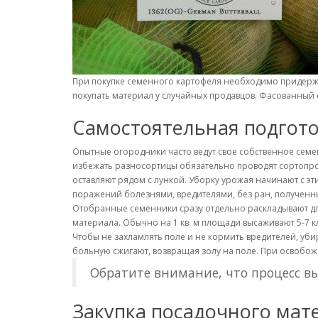
При покупке семенного картофеля необходимо придержи
покупать материал у случайных продавцов. Фасованный
Самостоятельная подгото
Опытные огородники часто ведут свое собственное сем
избежать разносортицы обязательно проводят сортопроч
оставляют рядом с лункой. Уборку урожая начинают с эт
поражений болезнями, вредителями, без ран, полученны
Отобранные семенники сразу отдельно раскладывают дл
материала. Обычно на 1 кв. м площади высаживают 5-7 к
Чтобы не захламлять поле и не кормить вредителей, уби
больную сжигают, возвращая золу на поле. При освобож
Обратите внимание, что процесс в
Закупка посадочного мат