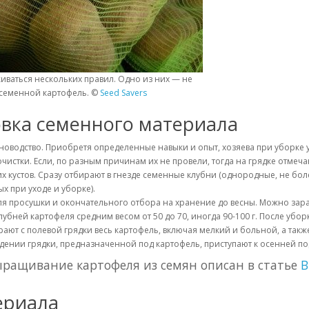
ваться нескольких правил. Одно из них — не
 семенной картофель. ©
Seed Savers
вка семенного материала
еноводство. Приобретя определенные навыки и опыт, хозяева при уборке
истки. Если, по разным причинам их не провели, тогда на грядке отмеча
их кустов. Сразу отбирают в гнезде семенные клубни (однородные, не б
х при уходе и уборке).
я просушки и окончательного отбора на хранение до весны. Можно зар
лубней картофеля средним весом от 50 до 70, иногда 90-100 г. После уб
рают с полевой грядки весь картофель, включая мелкий и больной, а так
дении грядки, предназначенной под картофель, приступают к осенней по
ыращивание картофеля из семян описан в статье
В
ериала