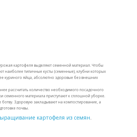
 урожая картофеля выделяют семенной материал. Чтобы
ют наиболее типичные кусты (семенные), клубни которых
олее куриного яйца, абсолютно здоровые без внешних
анее рассчитать количество необходимого посадочного
орки семенного материала приступают к сплошной уборке.
же ботву. Здоровую закладывают на компостирование, а
дготовке почвы.
ыращивание картофеля из семян
.