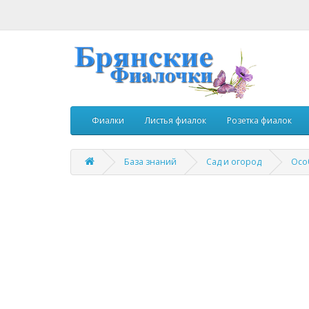
Фиалки
Листья фиалок
Розетка фиалок
База знаний
Сад и огород
Осо