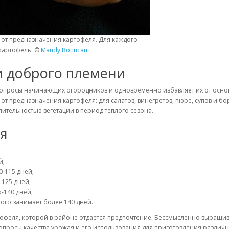
 от предназначения картофеля. Для каждого
 картофель. ©
Mandy Botincan
и доброго племени
се вопросы начинающих огородников и одновременно избавляет их от осн
от предназначения картофеля: для салатов, винегретов, пюре, супов и б
лительностью вегетации в период теплого сезона.
я
й;
0-115 дней;
-125 дней;
-140 дней;
ого занимает более 140 дней.
тофеля, которой в районе отдается предпочтение. Бессмысленно выращив
вопросы качества урожая и его использования для приготовления различ