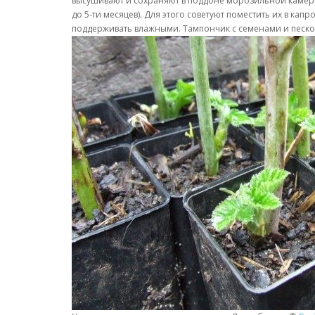
высушивают и сохраняют в поддоне морозильной камеры 
до 5-ти месяцев). Для этого советуют поместить их в к
поддерживать влажными. Тампончик с семенами и песко