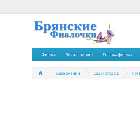
Фиалки
Листья фиалок
Розетка фиалок
База знаний
Сад и огород
Лог