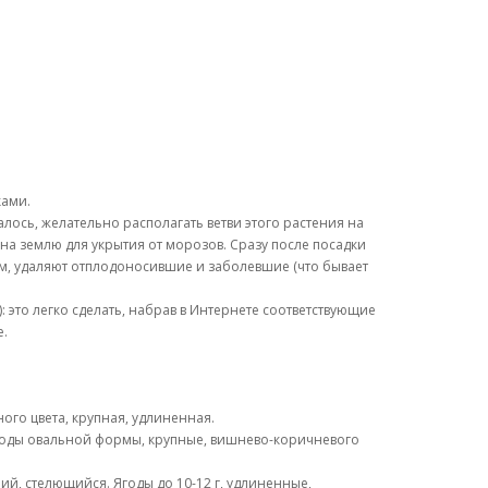
ками.
лось, желательно располагать ветви этого растения на
на землю для укрытия от морозов. Сразу после посадки
ем, удаляют отплодоносившие и заболевшие (что бывает
 это легко сделать, набрав в Интернете соответствующие
е.
ого цвета, крупная, удлиненная.
 Ягоды овальной формы, крупные, вишнево-коричневого
ий, стелющийся. Ягоды до 10-12 г, удлиненные,