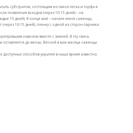
пать субстратом, состоящим из смеси песка и торфа в
сле появления всходов (через 10-15 дней) – на
дые 15 дней). В конце мая – начале июня саженцы,
 (через 10-15 дней), пленку с одной из сторон парника
ерепревшим навозом вместе с землей. В эту смесь
 и оставляется до весны. Весной в мае месяце саженцы
не доступных способов укрытия в наше время известно