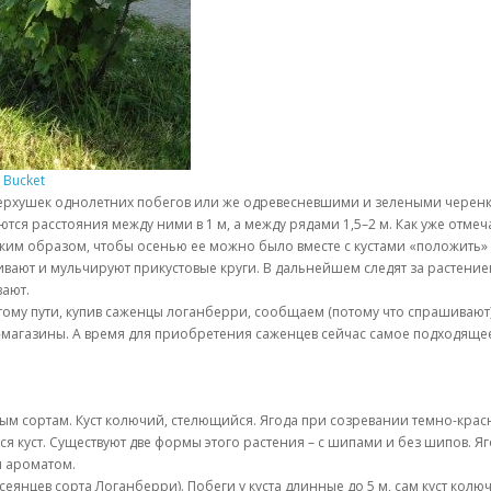
 Bucket
рхушек однолетних побегов или же одревесневшими и зелеными черен
ся расстояния между ними в 1 м, а между рядами 1,5–2 м. Как уже отмеча
аким образом, чтобы осенью ее можно было вместе с кустами «положить» 
ивают и мульчируют прикустовые круги. В дальнейшем следят за растени
вают.
тому пути, купив саженцы логанберри, сообщаем (потому что спрашивают):
-магазины. А время для приобретения саженцев сейчас самое подходяще
м сортам. Куст колючий, стелющийся. Ягода при созревании темно-красн
ся куст. Существуют две формы этого растения – с шипами и без шипов.
м ароматом.
еянцев сорта Логанберри). Побеги у куста длинные до 5 м, сам куст колюч