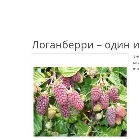
Логанберри – один 
Ген
нас
нез