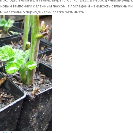
холодильника (при температуре плюс 1-5 град.). В период январь-февра
апроновый тампончик с влажным песком, а последний – в емкость с влажны
м желательно периодически слегка разминать.