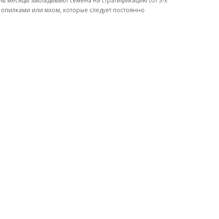
ль месяцы закладывают семена на стратификацию (от 3-х
ми опилками или мхом, которые следует постоянно