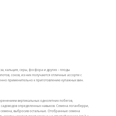
а, кальция, серы, фосфора и других – плоды
потов, соков, из них получаются отличные ассорти с
обенно применительно к приготовлению купажных вин.
коренением вертикальных однолетних побегов,
 садоводов определенных навыков. Семена логанберри,
ие семена, выбросив остальные. Отобранные семена