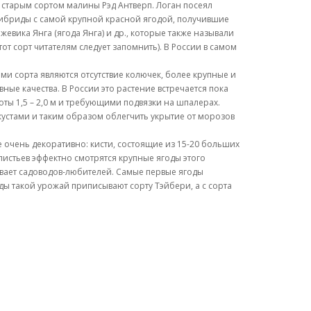
о старым сортом малины Рэд Антверп. Логан посеял
гибриды с самой крупной красной ягодой, получившие
евика Янга (ягода Янга) и др., которые также называли
от сорт читателям следует запомнить). В России в самом
и сорта являются отсутствие колючек, более крупные и
ные качества. В России это растение встречается пока
ты 1,5 – 2,0 м и требующими подвязки на шпалерах.
кустами и таким образом облегчить укрытие от морозов
е очень декоративно: кисти, состоящие из 15-20 больших
листьев эффектно смотрятся крупные ягоды этого
аивает садоводов-любителей. Самые первые ягоды
оды такой урожай приписывают сорту Тэйбери, а с сорта