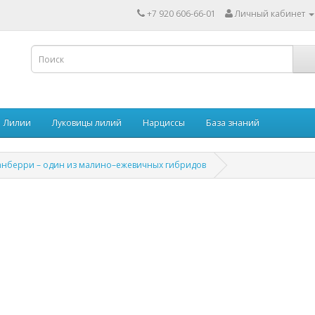
+7 920 606-66-01
Личный кабинет
Лилии
Луковицы лилий
Нарциссы
База знаний
анберри – один из малино–ежевичных гибридов