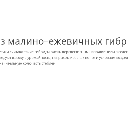
из малино–ежевичных гиб
етики считают такие гибриды очень перспективным направлением в селекци
ледуют высокую урожайность, неприхотливость к почве и условиям воздел
начительную колючесть стеблей.