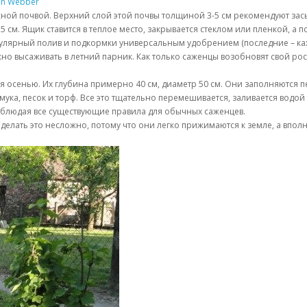
in Webber
ной почвой. Верхний слой этой почвы толщиной 3-5 см рекомендуют засы
 см. Ящик ставится в теплое место, закрывается стеклом или пленкой, а по
егулярный полив и подкормки универсальным удобрением (последние – каж
но высаживать в летний парник. Как только саженцы возобновят свой рост
я осенью. Их глубина примерно 40 см, диаметр 50 см. Они заполняются п
ука, песок и торф. Все это тщательно перемешивается, заливается водой
облюдая все существующие правила для обычных саженцев.
делать это несложно, потому что они легко прижимаются к земле, а впол