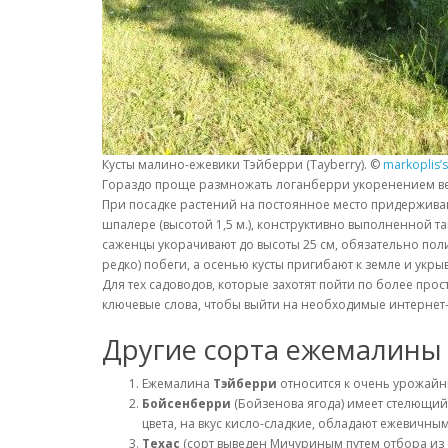
Кусты малино-ежевики Тэйберри (Tayberry). ©
markoplis’s
Гораздо проще размножать логанберри укоренением ве
При посадке растений на постоянное место придерживают
шпалере (высотой 1,5 м.), конструктивно выполненной т
саженцы укорачивают до высоты 25 см, обязательно пол
редко) побеги, а осенью кусты пригибают к земле и укры
Для тех садоводов, которые захотят пойти по более прос
ключевые слова, чтобы выйти на необходимые интернет
Другие сорта ежемалины
Ежемалина
Тэйберри
относится к очень урожайны
Бойсенберри
(Бойзенова ягода) имеет стелющий
цвета, на вкус кисло-сладкие, обладают ежевичны
Техас
(сорт выведен Мичуриным путем отбора из с