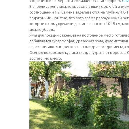
Укоренившиеся черенки ежемалины Логанберри. ©
Gav
В апреле семена можно высевать в ящик с рыхлой и влаж
соотношении 1:2. Семена заделываются на глубину 1,0-1,5
подоконник. Понятно, что в это время рассаде нужен р
которые к этому времени достигают высоты 10-15 см, мож
можно убрать.
Ямы для посадки саженцев на постоянное место готовятс
добавляется суперфосфат, древесная зола, доломитовая м
пересаживаются в приготовленные для посадки места, с
Осенью подросшие кустики следует укрыть от морозов. С
достаточно много.