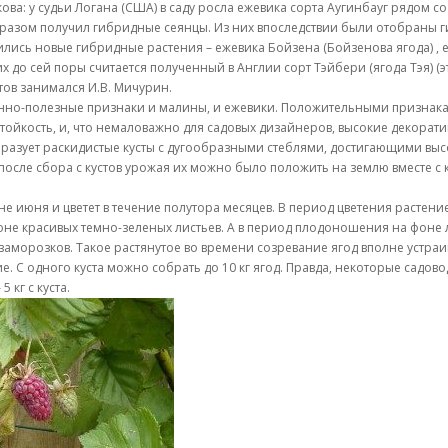
а: у судьи Логана (США) в саду росла ежевика сорта Аугинбауг рядом с
бразом получил гибридные сеянцы. Из них впоследствии были отобраны 
ись новые гибридные растения – ежевика Бойзена (Бойзенова ягода) , еж
до сей поры считается полученный в Англии сорт Тэйбери (ягода Тэя) (эт
ов занимался И.В. Мичурин.
венно-полезные признаки и малины, и ежевики. Положительными признакам
тойкость, и, что немаловажно для садовых дизайнеров, высокие декоратив
бразует раскидистые кусты с дугообразными стеблями, достигающими высо
после сбора с кустов урожая их можно было положить на землю вместе с 
е июня и цветет в течение полутора месяцев. В период цветения растени
оне красивых темно-зеленых листьев. А в период плодоношения на фоне 
 заморозков. Такое растянутое во времени созревание ягод вполне устр
ие. С одного куста можно собрать до 10 кг ягод. Правда, некоторые садов
кг с куста.