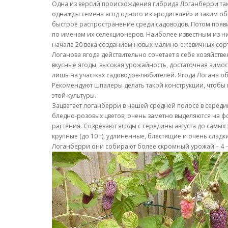
Одна из версий происхождения гибрида Логанберри таков
однажды семена ягод одного из «родителей» и таким о
быстрое распространение среди садоводов. Потом появил
по именам их селекционеров. Наиболее известным из них 
начале 20 века созданием новых малино-ежевичных сорт
Логанова ягода действительно сочетает в себе хозяйст
вкусные ягоды, высокая урожайность, достаточная зимос
лишь на участках садоводов-любителей. Ягода Логана о
Рекомендуют шпалеры делать такой конструкции, чтобы 
этой культуры.
Зацветает логанберри в нашей средней полосе в середин
бледно-розовых цветов, очень заметно выделяются на ф
растения. Созревают ягоды с середины августа до самых
крупные (до 10 г), удлиненные, блестящие и очень сладк
Логанберри они собирают более скромный урожай – 4 – 5 