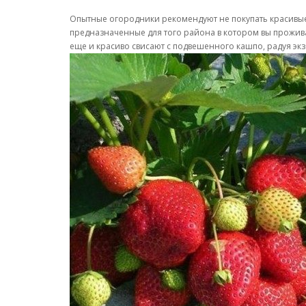
Опытные огородники рекомендуют не покупать красивые
предназначенные для того района в котором вы прожив
еще и красиво свисают с подвешенного кашпо, радуя эк