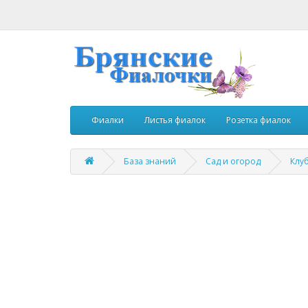
Фиалки
Листья фиалок
Розетка фиалок
База знаний
Сад и огород
Клу