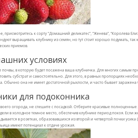
е, присмотритесь к сорту “Домашний деликатес”, “Женева”, “Королева Ел
дуют выращивать клубнику из семян, но тут стоит хорошо подумать, так 
еских приемов.
машних условиях
ке почвы, в которую будет посажена ваша клубничка. Для многих самым п
овить субстрат и самостоятельно. Для этого, в равных пропорциях необх
да. Обычно она не имеет достаточной рыхлости, и часто бывает заражена
ники для подоконника
 своего огорода, не спешите с посадкой. Отберите красивые полноценные
ели в холодное темное место, обеспечив клубнике период покоя. Если же 
ывается в розетках, образовавшихся из второй и четвертой почки усика (
ньица имеют потенциал к отдаче урожая.