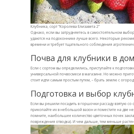
Клубника, сорт “Королева Елизавета 2”
Однако, если вы затрудняетесь в самостоятельном выбор
удаются на подоконнике лучше всего. Некоторые рекомен
времени и требует тщательного соблюдения агротехнич
Почва для клубники в до
Если с сортом вы определились, приступайте к подготов
универсальной почвосмеси в магазине. Но можно пригот
стоит идти самым простым путем, – брать землю с огоро
Подготовка и выбор клуб
Если вы решили посадить в горшочки рассаду взятую со
прикопайте их в небольшой вазон и поместите на две нед
помните, наибольшее количество цветочных почек заклад
повреждения отводка). И чем дальше, тем меньше расте