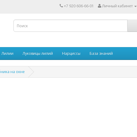
+7 920 606-66-01
Личный кабинет
Лилии
Луковицы лилий
Нарциссы
База знаний
бника на окне