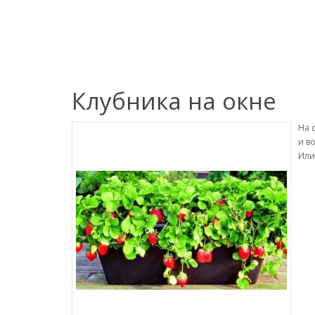
Клубника на окне
На 
и в
Или