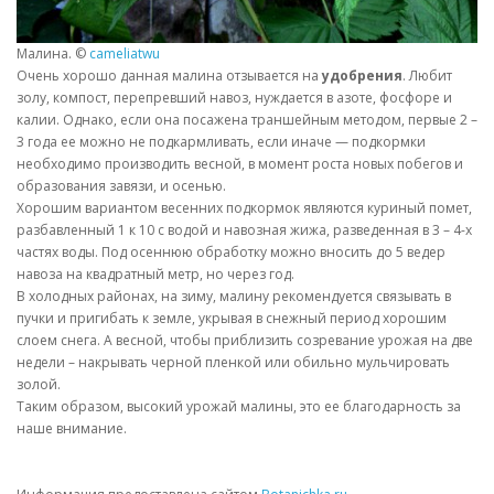
Малина. ©
cameliatwu
Очень хорошо данная малина отзывается на
удобрения
. Любит
золу, компост, перепревший навоз, нуждается в азоте, фосфоре и
калии. Однако, если она посажена траншейным методом, первые 2 –
3 года ее можно не подкармливать, если иначе — подкормки
необходимо производить весной, в момент роста новых побегов и
образования завязи, и осенью.
Хорошим вариантом весенних подкормок являются куриный помет,
разбавленный 1 к 10 с водой и навозная жижа, разведенная в 3 – 4-х
частях воды. Под осеннюю обработку можно вносить до 5 ведер
навоза на квадратный метр, но через год.
В холодных районах, на зиму, малину рекомендуется связывать в
пучки и пригибать к земле, укрывая в снежный период хорошим
слоем снега. А весной, чтобы приблизить созревание урожая на две
недели – накрывать черной пленкой или обильно мульчировать
золой.
Таким образом, высокий урожай малины, это ее благодарность за
наше внимание.