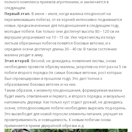
полного комплекса приемов агротехники, и заключается в
следующем.
Первый этап.
В июне – июле, когда малина плодоносит на
перезимовавших побегах, от ее корней интенсивно поднимаются
новые, предназначенные для плодоношения в следующем году,
молодые побеги. Как только они достигнут высоты 80 – 120 см их
верхушки укорачивают на 10 – 15 см. Уже через месяц из пазух
листьев обрезанных побегов появятся боковые веточки, и к
середине осени достигнут длины 30 – 40 см. В таком состоянии
малина уходит в зиму.
Этап второй.
Весной, не дожидаясь появления листвы, снова
необходимо провести обрезку малины, укоротив на этот раз на 5 см
побеги второго порядка (те самые боковые веточки, рост которых
был спровоцирован в прошлом году). Это даст толчок к
образованию боковых веточек и на них.
Таким образом, к моменту плодоношения, формируемая малина
будет иметь ответвления и первого, и второго порядка, и визуально
напоминать деревце. Как только куст отдаст урожай, не дожидаясь
осени, отплодоносившие побеги необходимо вырезать под корень.
Это высвободит для новой поросли элементы питания, улучшит ее
проветриваемость и освещаемость. К новым побегам снова
применяется прием двукратной обрезки и.д.