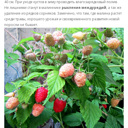
40 см. При уходе кустов в зиму проводить влагозарядковый полив.
Не лишними станут в малиннике
рыхления междурядий
, а так же
удаление из рядков сорняков. Замечено, что там, где малина растет
среди травы, хорошего урожая и своевременного развития новой
поросли не бывает.