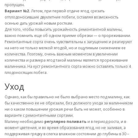
пропущен.
Вариант №2.
Летом, при первой отдаче ягод, срезать
отплодоносившие двухлетние побеги, оставляя возможность
осенью дать урожай новым росткам.
Для того, чтобы повысить урожайность ремонтантной малины,
важно помнить еще об одном приеме обрезки — о прореживании.
Ремонтантные сорта очень чувствительны к загущению и реагируют
на него не только мелкой ягодой, но и ощутимым снижением ее
количества. Поэтому, очень важным моментом в увеличении
количества и размера ягод такой малины является прореживание
малинника. На куст ремонтантного сорта можно оставлять только 4
плодоносящих побега.
Уход
Однако, как бы правильно не было выбрано место под малину, как
бы качественно ее не обрезали, без должного ухода за малинником
ни о каком повышении урожая речи быть не может, особенно в
варианте с ремонтантными сортами.
Малину необходимо
регулярно поливать
и в период роста, и в
момент цветения, и во время образования ягод, но не заливая, а
поддерживая грядку в слегка влажном состоянии до глубины в 30 –