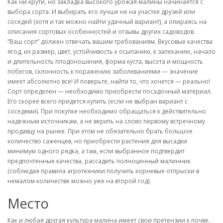
Как ни крути, но закладка высокого урожая малины начинается с
выбора сорта. И выбирать его лучше не на участке друзей или
соседей (хотя и так можно найти удачный вариант), а опираясь на
описания сортовых особенностей и отзывы других садоводов.
“Ваш сорт” должен отвечать вашим требованиям. Вкусовые качества
ягод, их размер, цвет, устойчивость к осыпанию, к запеканию, начало
и длительность плодоношения, форма куста, высота и мощность
побегов, склонность к поражению заболеваниями — значение
имеет абсолютно все! И поверьте, найти то, что хочется — реально!
Сорт определен — необходимо приобрести посадочный материал.
Его скорее всего придется купить (если не выбран вариант с
соседями). При покупке необходимо обращаться к действительно
надежным источникам, а не верить на слово первому встречному
продавцу на рынке. При этом не обязательно брать большое
количество саженцев, но приобрести растения для высадки
минимум одного рядка, а там, если выбранное подтвердит
предпочтенные качества, рассадить полноценный малинник
(соблюдая правила агротехники получить корневые отпрыски в
немалом количестве можно уже на второй год).
Место
Как и любая другая культура малина имеет свои претензии к почве,