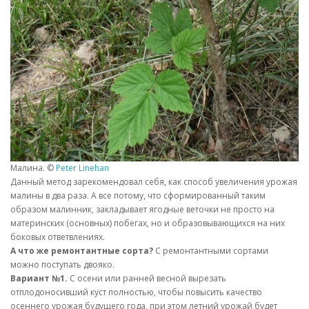
Малина. ©
Peter Linehan
Данный метод зарекомендовал себя, как способ увеличения урожая
малины в два раза. А все потому, что сформированный таким
образом малинник, закладывает ягодные веточки не просто на
материнских (основных) побегах, но и образовывающихся на них
боковых ответвлениях.
А что же ремонтантные сорта?
С ремонтантными сортами
можно поступать двояко.
Вариант №1.
С осени или ранней весной вырезать
отплодоносивший куст полностью, чтобы повысить качество
осеннего урожая будущего года, при этом летний урожай будет