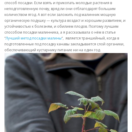
способ посадки. Если взять и прикопать молодые растения в
неподготовленную почву, вряд ли они отблагодарят большим
количеством ягод. А вот если заложить под малинник мощную
органическую подушку — культура воздаст и хорошим развитием, и
устойчивостью к болезням, и обилием плодов. Поэтому лучшим
способом посадки малинника, а я рассказывала о нём в статье
“
Лучший метод посадки малины
“, является траншейный, когда в
подготовленные под посадку канавы закладывается слой органики,
обеспечивающий кустарнику питание ни на один год.