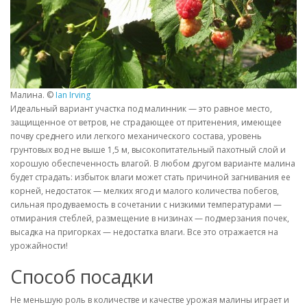
Малина. ©
Ian Irving
Идеальный вариант участка под малинник — это равное место,
защищенное от ветров, не страдающее от притенения, имеющее
почву среднего или легкого механического состава, уровень
грунтовых вод не выше 1,5 м, высокопитательный пахотный слой и
хорошую обеспеченность влагой. В любом другом варианте малина
будет страдать: избыток влаги может стать причиной загнивания ее
корней, недостаток — мелких ягод и малого количества побегов,
сильная продуваемость в сочетании с низкими температурами —
отмирания стеблей, размещение в низинах — подмерзания почек,
высадка на пригорках — недостатка влаги. Все это отражается на
урожайности!
Способ посадки
Не меньшую роль в количестве и качестве урожая малины играет и