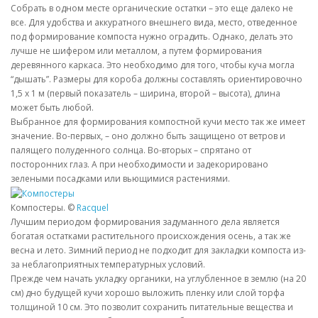
Собрать в одном месте органические остатки – это еще далеко не
все. Для удобства и аккуратного внешнего вида, место, отведенное
под формирование компоста нужно оградить. Однако, делать это
лучше не шифером или металлом, а путем формирования
деревянного каркаса. Это необходимо для того, чтобы куча могла
“дышать”. Размеры для короба должны составлять ориентировочно
1,5 х 1 м (первый показатель – ширина, второй – высота), длина
может быть любой.
Выбранное для формирования компостной кучи место так же имеет
значение. Во-первых, – оно должно быть защищено от ветров и
палящего полуденного солнца. Во-вторых – спрятано от
посторонних глаз. А при необходимости и задекорировано
зелеными посадками или вьющимися растениями.
Компостеры. ©
Racquel
Лучшим периодом формирования задуманного дела является
богатая остатками растительного происхождения осень, а так же
весна и лето. Зимний период не подходит для закладки компоста из-
за неблагоприятных температурных условий.
Прежде чем начать укладку органики, на углубленное в землю (на 20
см) дно будущей кучи хорошо выложить пленку или слой торфа
толщиной 10 см. Это позволит сохранить питательные вещества и