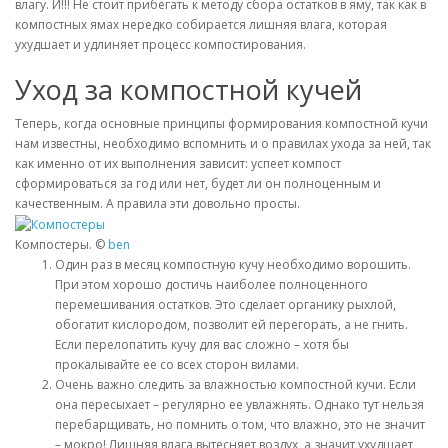
влагу. И!!! Не стоит прибегать к методу сбора остатков в яму, так как в
компостных ямах нередко собирается лишняя влага, которая
ухудшает и удлиняет процесс компостирования.
Уход за компостной кучей
Теперь, когда основные принципы формирования компостной кучи
нам известны, необходимо вспомнить и о правилах ухода за ней, так
как именно от их выполнения зависит: успеет компост
сформироваться за год или нет, будет ли он полноценным и
качественным. А правила эти довольно просты.
Компостеры. ©
ben
Один раз в месяц компостную кучу необходимо ворошить.
При этом хорошо достичь наиболее полноценного
перемешивания остатков. Это сделает органику рыхлой,
обогатит кислородом, позволит ей перегорать, а не гнить.
Если перелопатить кучу для вас сложно – хотя бы
прокалывайте ее со всех сторон вилами.
Очень важно следить за влажностью компостной кучи. Если
она пересыхает – регулярно ее увлажнять. Однако тут нельзя
перебарщивать, но помнить о том, что влажно, это не значит
– мокро! Лишняя влага вытесняет воздух, а значит ухудшает