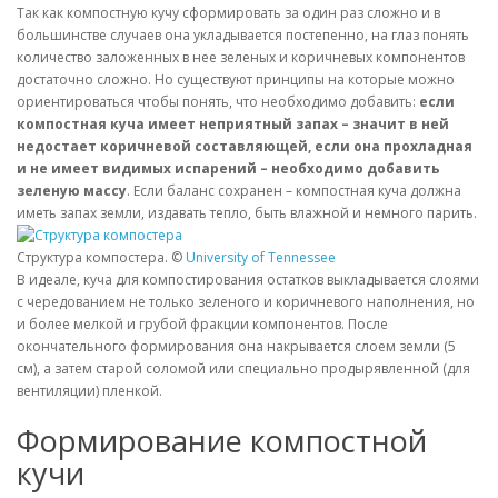
Так как компостную кучу сформировать за один раз сложно и в
большинстве случаев она укладывается постепенно, на глаз понять
количество заложенных в нее зеленых и коричневых компонентов
достаточно сложно. Но существуют принципы на которые можно
ориентироваться чтобы понять, что необходимо добавить:
если
компостная куча имеет неприятный запах – значит в ней
недостает коричневой составляющей, если она прохладная
и не имеет видимых испарений – необходимо добавить
зеленую массу
. Если баланс сохранен – компостная куча должна
иметь запах земли, издавать тепло, быть влажной и немного парить.
Структура компостера. ©
University of Tennessee
В идеале, куча для компостирования остатков выкладывается слоями
с чередованием не только зеленого и коричневого наполнения, но
и более мелкой и грубой фракции компонентов. После
окончательного формирования она накрывается слоем земли (5
см), а затем старой соломой или специально продырявленной (для
вентиляции) пленкой.
Формирование компостной
кучи