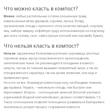
Что можно класть в компост?
Можно
: любые растительные остатки (скошенную траву,
измельченные ветки деревьев, сорняки, листья, ботву),
органические отходы с кухонного стола (очистки овощей, скорлупу
яиц, чайную заварку, кофейную гущу), использованную на подстилку
для скота солому, сено, навоз (лучше конский или коровий), бумагу.
Что нельзя класть в компост?
Нельзя
: зараженные болезнями растения, корневища злостных
сорняков, жиры, мусор неорганического происхождения,
синтетические ткани. Не рекомендуется попадание в компост
капусты, так как ее гниение вызывает неприятный запах, а так же
отходов мясного характера, так как кроме зловония, они еще и
привлекают крыс.
Но и это не все. Формируя компостную кучу, необходимо помнить
два правила. Первое, – чем мельче отходы, тем быстрее они
перегнивают. Второе, – соотношение зеленой (богатой азотом) и
коричневой (бедной клетчаткой) масс должно соответствовать 1:5.
Такое соотношение позволит полноценно развиваться бактериям и
значительно ускорит процесс созревания компоста.