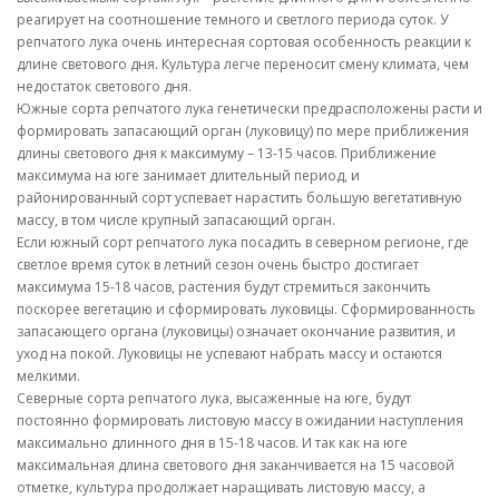
реагирует на соотношение темного и светлого периода суток. У
репчатого лука очень интересная сортовая особенность реакции к
длине светового дня. Культура легче переносит смену климата, чем
недостаток светового дня.
Южные сорта репчатого лука генетически предрасположены расти и
формировать запасающий орган (луковицу) по мере приближения
длины светового дня к максимуму – 13-15 часов. Приближение
максимума на юге занимает длительный период, и
районированный сорт успевает нарастить большую вегетативную
массу, в том числе крупный запасающий орган.
Если южный сорт репчатого лука посадить в северном регионе, где
светлое время суток в летний сезон очень быстро достигает
максимума 15-18 часов, растения будут стремиться закончить
поскорее вегетацию и сформировать луковицы. Сформированность
запасающего органа (луковицы) означает окончание развития, и
уход на покой. Луковицы не успевают набрать массу и остаются
мелкими.
Северные сорта репчатого лука, высаженные на юге, будут
постоянно формировать листовую массу в ожидании наступления
максимально длинного дня в 15-18 часов. И так как на юге
максимальная длина светового дня заканчивается на 15 часовой
отметке, культура продолжает наращивать листовую массу, а