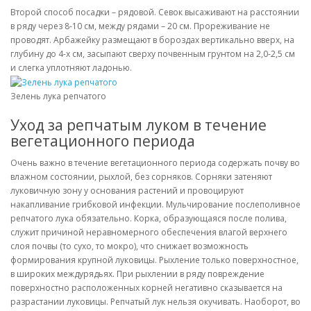
Второй способ посадки – рядовой. Севок высаживают на расстоянии
в ряду через 8-10 см, между рядами – 20 см. Прореживание не
проводят. Арбажейку размещают в бороздах вертикально вверх, на
глубину до 4-х см, засыпают сверху почвенным грунтом на 2,0-2,5 см
и слегка уплотняют ладонью.
Зелень лука репчатого
Уход за репчатым луком в течение
вегетационного периода
Очень важно в течение вегетационного периода содержать почву во
влажном состоянии, рыхлой, без сорняков. Сорняки затеняют
луковичную зону у основания растений и провоцируют
накапливание грибковой инфекции. Мульчирование послеполивное
репчатого лука обязательно. Корка, образующаяся после полива,
служит причиной неравномерного обеспечения влагой верхнего
слоя почвы (то сухо, то мокро), что снижает возможность
формирования крупной луковицы. Рыхление только поверхностное,
в широких междурядьях. При рыхлении в ряду повреждение
поверхностно расположенных корней негативно сказывается на
разрастании луковицы. Репчатый лук нельзя окучивать. Наоборот, во