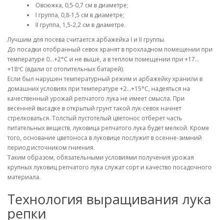
Овсюжка, 0,5-0,7 см в диаметре;
I группа, 0,8-1,5 см в диаметре;
II группа, 1,5-2,2 см в диаметре.
Лучшим для посева считается арбажейка I и II группы.
До посадки отобранный севок хранят в прохладном помещении при
температуре 0…+2°С и не выше, а в теплом помещении при +17…
+18ºС (вдали от отопительных батарей).
Если был нарушен температурный режим и арбажейку хранили в
домашних условиях при температуре +2…+15°С, надеяться на
качественный урожай репчатого лука не имеет смысла. При
весенней высадке в открытый грунт такой лук-севок начнет
стрелковаться. Толстый пустотелый цветонос отберет часть
питательных веществ, луковица репчатого лука будет мелкой. Кроме
того, основание цветоноса в луковице послужит в осенне-зимний
период источником гниения.
Таким образом, обязательными условиями получения урожая
крупных луковиц репчатого лука служат сорт и качество посадочного
материала.
Технология выращивания лука
репки