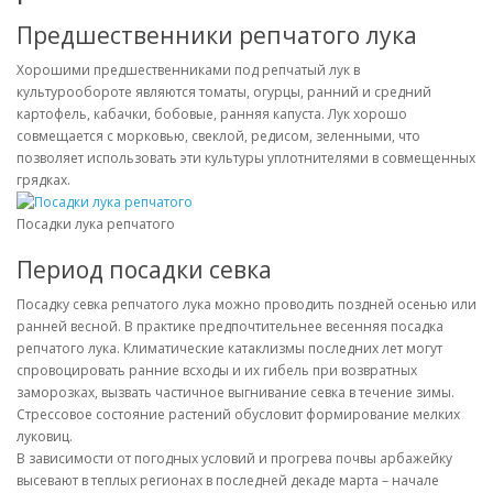
Предшественники репчатого лука
Хорошими предшественниками под репчатый лук в
культурообороте являются томаты, огурцы, ранний и средний
картофель, кабачки, бобовые, ранняя капуста. Лук хорошо
совмещается с морковью, свеклой, редисом, зеленными, что
позволяет использовать эти культуры уплотнителями в совмещенных
грядках.
Посадки лука репчатого
Период посадки севка
Посадку севка репчатого лука можно проводить поздней осенью или
ранней весной. В практике предпочтительнее весенняя посадка
репчатого лука. Климатические катаклизмы последних лет могут
спровоцировать ранние всходы и их гибель при возвратных
заморозках, вызвать частичное выгнивание севка в течение зимы.
Стрессовое состояние растений обусловит формирование мелких
луковиц.
В зависимости от погодных условий и прогрева почвы арбажейку
высевают в теплых регионах в последней декаде марта – начале