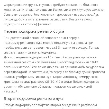
Формирование крупных луковиц требуют достаточно большого
количества питательных веществ. Их поступление к культуре должно
быть равномерным, без голодных перерывов и перекормов. Лук
лучше удобрять питательными растворами. Внесение сухих
подкормок не столь эффективно.
Первая подкормка репчатого лука
При достаточной основной заправке почвы первую
подкормку репчатого лука можно отодвинуть на июнь, а при
необходимости ее проводят через 2-3 недели от всходов. Тонкие
светлые перья – сигнал к подкормке.
Для проведения подкормки в 10 л теплой воды разводят ложку
аммиачной селитры или мочевины. Вносят под корень на 10-12
погонных метров. Если почва (по разным причинам) была удобрена
перед посадкой недостаточно, то первую подкормку лучше провести
полным удобрением, используя нитроаммофоску, кемиру-люкс,
кристаллин в виде раствора (25-30 г/10 л воды). После подкормок
растения обязательно обмывают поливом с мелкоячеистой
насадкой.
Вторая подкормка репчатого лука
Вторую подкормку проводят во второй декаде июня раствором