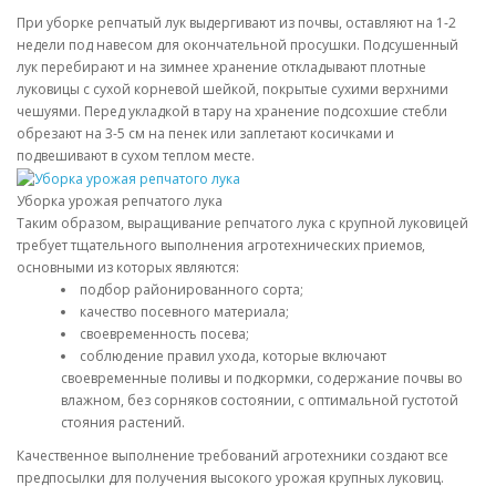
При уборке репчатый лук выдергивают из почвы, оставляют на 1-2
недели под навесом для окончательной просушки. Подсушенный
лук перебирают и на зимнее хранение откладывают плотные
луковицы с сухой корневой шейкой, покрытые сухими верхними
чешуями. Перед укладкой в тару на хранение подсохшие стебли
обрезают на 3-5 см на пенек или заплетают косичками и
подвешивают в сухом теплом месте.
Уборка урожая репчатого лука
Таким образом, выращивание репчатого лука с крупной луковицей
требует тщательного выполнения агротехнических приемов,
основными из которых являются:
подбор районированного сорта;
качество посевного материала;
своевременность посева;
соблюдение правил ухода, которые включают
своевременные поливы и подкормки, содержание почвы во
влажном, без сорняков состоянии, с оптимальной густотой
стояния растений.
Качественное выполнение требований агротехники создают все
предпосылки для получения высокого урожая крупных луковиц.