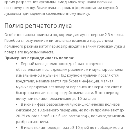
время разрастания луковицы, «моднице» открывают плечики
навстречу солнцу. Значительная роль в формировании крупной
луковицы принадлежит своевременному поливу.
Полив репчатого лука
Особенно важны поливы и подкормки для лука в первые 2-3 месяца.
Перебои с поступлением питательных веществ и нарушением
поливного режима в этот период приводят к мелким головкам лука и
потере его вкусовых качеств.
Примерная периодичность полива:
Первый месяц полив проводят 1 раз в неделю с
обязательным последующим рыхлением и мульчированием
измельченной мульчей. Под крупной мульчей поселяются
вредители, накапливается грибковая инфекция. Мелкая
мульча предохраняет почву от пересыхания верхнего слоя и
быстро разлагается под воздействием влаги. В этот период
почву при поливе промачивают до 10 см слоя.
В июне к фазе разрастания луковиц количество поливов
снижают до 10 дневного перерыва, но почву промачивают до
20-25 см слоя. Чтобы не было застоя воды, полив ведут мелким
разбрызгиванием.
В июле полив проводят раз в 8-10 дней по необходимости