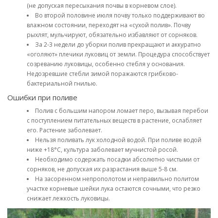
(не допуская пересыхания почвы в корневом слое).
Во второй половине июля почву только поддерживают во
влажном состоянии, переходят на «сухой полив». Почву
рыхлят, мульчируют, обязательно избавляют от сорняков.
За 2-3 недели до уборки полив прекращают и аккуратно
«оголяют» плечики луковиц от земли. Процедура способствует
созреванию луковицы, особенно стебля у основания.
Недозревшие стебли зимой поражаются грибково-
бактериальной гнилью.
Ошибки при поливе
Полив с большим напором ломает перо, вызывая перебои
с поступлением питательных веществ в растение, ослабляет
его. Растение заболевает.
Нельзя поливать лук холодной водой. При поливе водой
ниже +18°С, культура заболевает мучнистой росой.
Необходимо содержать посадки абсолютно чистыми от
сорняков, не допуская их разрастания выше 5-8 см.
На засоренном непрополотом и неправильно политом
участке корневые шейки лука остаются сочными, что резко
снижает лежкость луковицы.