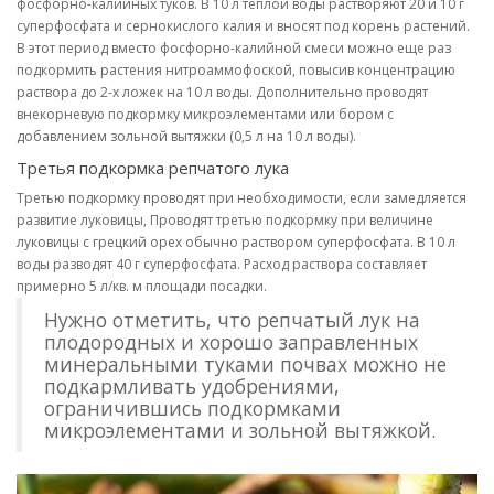
фосфорно-калийных туков. В 10 л теплой воды растворяют 20 и 10 г
суперфосфата и сернокислого калия и вносят под корень растений.
В этот период вместо фосфорно-калийной смеси можно еще раз
подкормить растения нитроаммофоской, повысив концентрацию
раствора до 2-х ложек на 10 л воды. Дополнительно проводят
внекорневую подкормку микроэлементами или бором с
добавлением зольной вытяжки (0,5 л на 10 л воды).
Третья подкормка репчатого лука
Третью подкормку проводят при необходимости, если замедляется
развитие луковицы, Проводят третью подкормку при величине
луковицы с грецкий орех обычно раствором суперфосфата. В 10 л
воды разводят 40 г суперфосфата. Расход раствора составляет
примерно 5 л/кв. м площади посадки.
Нужно отметить, что репчатый лук на
плодородных и хорошо заправленных
минеральными туками почвах можно не
подкармливать удобрениями,
ограничившись подкормками
микроэлементами и зольной вытяжкой.