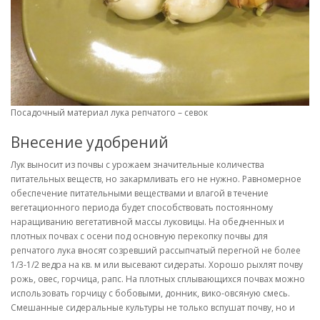
Посадочный материал лука репчатого – севок
Внесение удобрений
Лук выносит из почвы с урожаем значительные количества
питательных веществ, но закармливать его не нужно. Равномерное
обеспечение питательными веществами и влагой в течение
вегетационного периода будет способствовать постоянному
наращиванию вегетативной массы луковицы. На обедненных и
плотных почвах с осени под основную перекопку почвы для
репчатого лука вносят созревший рассыпчатый перегной не более
1/3-1/2 ведра на кв. м или высевают сидераты. Хорошо рыхлят почву
рожь, овес, горчица, рапс. На плотных сплывающихся почвах можно
использовать горчицу с бобовыми, донник, вико-овсяную смесь.
Смешанные сидеральные культуры не только вспушат почву, но и