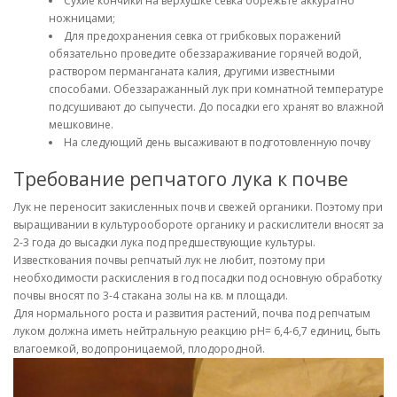
Сухие кончики на верхушке севка обрежьте аккуратно
ножницами;
Для предохранения севка от грибковых поражений
обязательно проведите обеззараживание горячей водой,
раствором перманганата калия, другими известными
способами. Обеззаражанный лук при комнатной температуре
подсушивают до сыпучести. До посадки его хранят во влажной
мешковине.
На следующий день высаживают в подготовленную почву
Требование репчатого лука к почве
Лук не переносит закисленных почв и свежей органики. Поэтому при
выращивании в культурообороте органику и раскислители вносят за
2-3 года до высадки лука под предшествующие культуры.
Известкования почвы репчатый лук не любит, поэтому при
необходимости раскисления в год посадки под основную обработку
почвы вносят по 3-4 стакана золы на кв. м площади.
Для нормального роста и развития растений, почва под репчатым
луком должна иметь нейтральную реакцию рН= 6,4-6,7 единиц, быть
влагоемкой, водопроницаемой, плодородной.