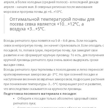
апреля, в более холодных (средней полосе) – в последней декаде
апреля – начале мая. В северных регионах после минования
морозов и прогрева почвы до +6…+10°С.
Оптимальной температурой почвы для
посева севка является +10…+12°С, а
воздуха +3…+5°С.
Всходы репчатого лука появятся на 5-й – 6-й день. Если посадить
севок в непрогретую почву, он начнет стрелковаться. Если опоздать с
посадкой, то, попав в сухую, перегретую почву, лук замедлит свое
развитие и не сформирует крупную луковицу. То есть, для получения
крупной луковицы репчатого лука очень важно выдержать сроки
высадки севка.
Всходы репчатого лука терпеливы к похолоданию и легко переносят
кратковременные заморозки до -3°С. Но при осенней посадке и
наступлении весенних возвратных заморозков, подросшие растения
при понижении температуры -3…-5°С прекращают рост и развитие,
что впоследствии сказывается на крупности луковицы.
Подготовка посевного материала к посадке:
Отберите к посадке только абсолютно здоровый севок
репчатого лука;