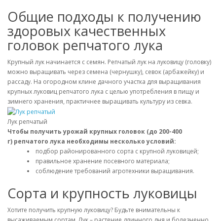
Общие подходы к получению
здоровых качественных
головок репчатого лука
Крупный лук начинается с семян. Репчатый лук на луковицу (головку)
можно выращивать через семена (чернушку), севок (арбажейку) и
рассаду. На огородном клине дачного участка для выращивания
крупных луковиц репчатого лука с целью употребления в пищу и
зимнего хранения, практичнее выращивать культуру из севка.
Лук репчатый
Чтобы получить урожай крупных головок (до 200-400
г) репчатого лука необходимы несколько условий:
подбор районированного сорта с крупной луковицей;
правильное хранение посевного материала;
соблюдение требований агротехники выращивания.
Сорта и крупность луковицы
Хотите получить крупную луковицу? Будьте внимательны к
высаживаемым сортам. Лук – растение длинного дня и болезненно