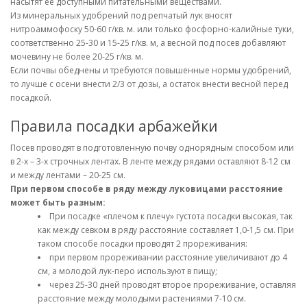
насытят ее доступными питательными веществами.
Из минеральных удобрений под репчатый лук вносят
нитроаммофоску 50-60 г/кв. м. или только фосфорно-калийные туки,
соответственно 25-30 и 15-25 г/кв. м, а весной под посев добавляют
мочевину не более 20-25 г/кв. м.
Если почвы обеднены и требуются повышенные нормы удобрений,
то лучше с осени внести 2/3 от дозы, а остаток внести весной перед
посадкой.
Правила посадки арбажейки
Посев проводят в подготовленную почву однорядным способом или
в 2-х – 3-х строчных лентах. В ленте между рядами оставляют 8-12 см
и между лентами – 20-25 см.
При первом способе в ряду между луковицами расстояние
может быть разным:
При посадке «плечом к плечу» густота посадки высокая, так
как между севком в ряду расстояние составляет 1,0-1,5 см. При
таком способе посадки проводят 2 прореживания:
при первом прореживании расстояние увеличивают до 4
см, а молодой лук-перо используют в пищу;
через 25-30 дней проводят второе прореживание, оставляя
расстояние между молодыми растениями 7-10 см.