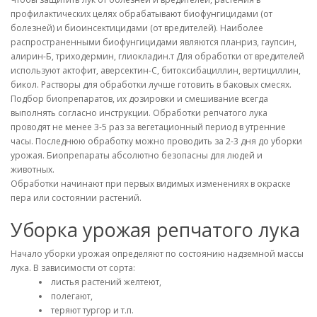
профилактических целях обрабатывают биофунгицидами (от
болезней) и биоинсектицидами (от вредителей). Наиболее
распространенными биофунгицидами являются планриз, гаупсин,
алирин-Б, триходермин, глиокладин.т Для обработки от вредителей
используют актофит, аверсектин-С, битоксибациллин, вертициллин,
бикол. Растворы для обработки лучше готовить в баковых смесях.
Подбор биопрепаратов, их дозировки и смешивание всегда
выполнять согласно инструкции. Обработки репчатого лука
проводят не менее 3-5 раз за вегетационный период в утренние
часы. Последнюю обработку можно проводить за 2-3 дня до уборки
урожая. Биопрепараты абсолютно безопасны для людей и
животных.
Обработки начинают при первых видимых изменениях в окраске
пера или состоянии растений.
Уборка урожая репчатого лука
Начало уборки урожая определяют по состоянию надземной массы
лука. В зависимости от сорта:
листья растений желтеют,
полегают,
теряют тургор и т.п.