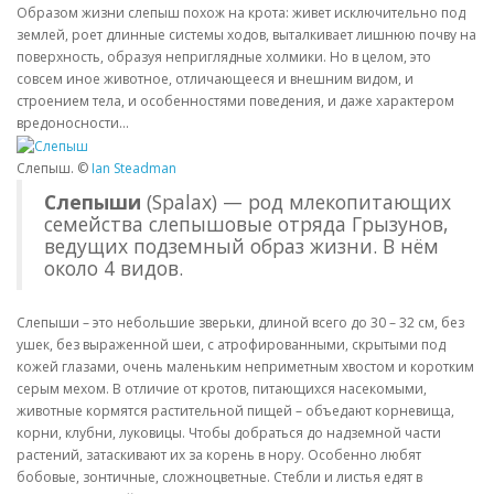
Образом жизни слепыш похож на крота: живет исключительно под
землей, роет длинные системы ходов, выталкивает лишнюю почву на
поверхность, образуя неприглядные холмики. Но в целом, это
совсем иное животное, отличающееся и внешним видом, и
строением тела, и особенностями поведения, и даже характером
вредоносности…
Слепыш. ©
Ian Steadman
Слепыши
(Spalax) — род млекопитающих
семейства слепышовые отряда Грызунов,
ведущих подземный образ жизни. В нём
около 4 видов.
Слепыши – это небольшие зверьки, длиной всего до 30 – 32 см, без
ушек, без выраженной шеи, с атрофированными, скрытыми под
кожей глазами, очень маленьким неприметным хвостом и коротким
серым мехом. В отличие от кротов, питающихся насекомыми,
животные кормятся растительной пищей – объедают корневища,
корни, клубни, луковицы. Чтобы добраться до надземной части
растений, затаскивают их за корень в нору. Особенно любят
бобовые, зонтичные, сложноцветные. Стебли и листья едят в