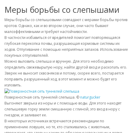
Меры борьбы со слепышами
Меры борьбы со слепышовыми совпадают с мерами борьбы против
кротов. Однако, как и во втором случае, они часто бывают
малоэффективными и требуют настойчивости.
В частности избавиться от вредителей помогает повторяющаяся
глубокая перекопка почвы, разрушающая кормовые системы их
ходов. Отпугивание с помощью неприятных запахов. Использование
покупных отпугивателей.
Можно выловить слепыша и вручную. Для этого необходимо
определить свежевырытую нору, найти другой вход и раскопать его.
Зверек не выносит сквозняков и потому, скорее всего, постарается
поправить разрушенный ход, в этот момент и можно будет его
изловить.
Поверхностная сеть туннелей слепыша. ©
naturgucker
Выгоняют зверька из норы и с помощью воды. Для этого находят
слепышевую горку земли смешанную с глиной, это вход в нору с
гнездом, и заливают ее.
В некоторых источниках встречаются рекомендации по
применению ловушек, но те, кто сталкивались с животным,
утверждают, что слепыш каким-то образом распознает их и ловко