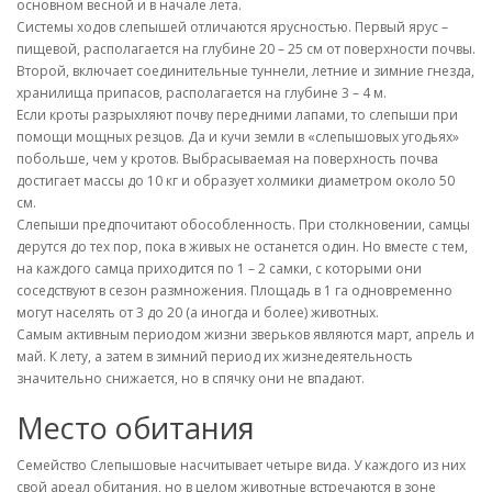
основном весной и в начале лета.
Системы ходов слепышей отличаются ярусностью. Первый ярус –
пищевой, располагается на глубине 20 – 25 см от поверхности почвы.
Второй, включает соединительные туннели, летние и зимние гнезда,
хранилища припасов, располагается на глубине 3 – 4 м.
Если кроты разрыхляют почву передними лапами, то слепыши при
помощи мощных резцов. Да и кучи земли в «слепышовых угодьях»
побольше, чем у кротов. Выбрасываемая на поверхность почва
достигает массы до 10 кг и образует холмики диаметром около 50
см.
Слепыши предпочитают обособленность. При столкновении, самцы
дерутся до тех пор, пока в живых не останется один. Но вместе с тем,
на каждого самца приходится по 1 – 2 самки, с которыми они
соседствуют в сезон размножения. Площадь в 1 га одновременно
могут населять от 3 до 20 (а иногда и более) животных.
Самым активным периодом жизни зверьков являются март, апрель и
май. К лету, а затем в зимний период их жизнедеятельность
значительно снижается, но в спячку они не впадают.
Место обитания
Семейство Слепышовые насчитывает четыре вида. У каждого из них
свой ареал обитания, но в целом животные встречаются в зоне