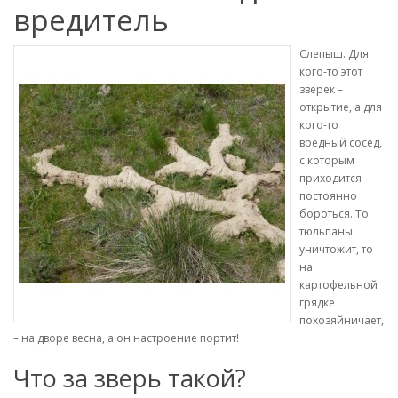
вредитель
Слепыш. Для
кого-то этот
зверек –
открытие, а для
кого-то
вредный сосед,
с которым
приходится
постоянно
бороться. То
тюльпаны
уничтожит, то
на
картофельной
грядке
похозяйничает,
– на дворе весна, а он настроение портит!
Что за зверь такой?