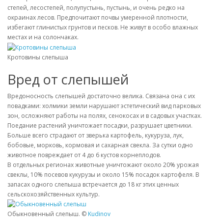
степей, лесостепей, полупустынь, пустынь, и очень редко на
окраинах лесов. Предпочитают почвы умеренной плотности,
избегают глинистых грунтов и песков. Не живут в особо влажных
местах и на солончаках.
Кротовины слепыша
Вред от слепышей
Вредоносность слепышей достаточно велика. Связана она с их
повадками: холмики земли нарушают эстетический вид парковых
зон, осложняют работы на полях, сенокосах и в садовых участках.
Поедание растений уничтожает посадки, разрушает цветники.
Больше всего страдают от зверька картофель, кукуруза, лук,
бобовые, морковь, кормовая и сахарная свекла. За сутки одно
животное повреждает от 4 до 6 кустов корнеплодов.
В отдельных регионах животные уничтожают около 20% урожая
свеклы, 10% посевов кукурузы и около 15% посадок картофеля. В
запасах одного слепыша встречается до 18 кг этих ценных
сельскохозяйственных культур.
Обыкновенный слепыш. ©
Kudinov