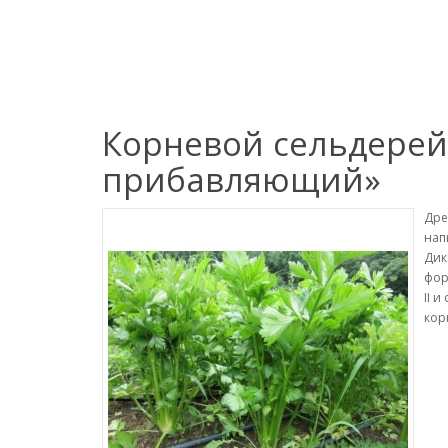
Корневой сельдерей
прибавляющий»
Дре
нап
Дик
фор
II 
кор