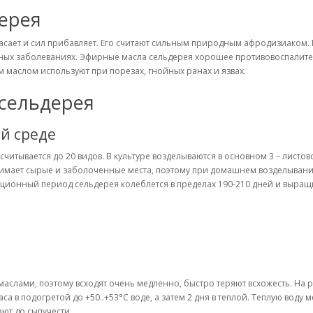
ерея
пасает и сил прибавляет. Его считают сильным природным афродизиаком. 
ожных заболеваниях. Эфирные масла сельдерея хорошее противовоспалите
 маслом используют при порезах, гнойных ранах и язвах.
сельдерея
й среде
считывается до 20 видов. В культуре возделываются в основном 3 – листо
нимает сырые и заболоченные места, поэтому при домашнем возделывани
ционный период сельдерея колеблется в пределах 190-210 дней и выращ
слами, поэтому всходят очень медленно, быстро теряют всхожесть. На р
а в подогретой до +50..+53°С воде, а затем 2 дня в теплой. Теплую воду
ют до сыпучести.