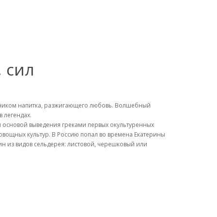
 сил
очником напитка, разжигающего любовь. Волшебный
в легендах.
и основой выведения греками первых окультуренных
 овощных культур. В Россию попал во времена Екатерины
дин из видов сельдерея: листовой, черешковый или