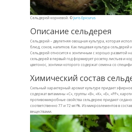
Сельдерей корневой. ©
Juris Epicurus
Описание сельдерея
Сельдерей – двулетняя овощная культура, которая испо
блюд, соков, напитков. Как пищевая культура сельдерей 
Сельдерей относится к зонтичным с хорошо развитой на
сельдерей в первый год формирует розетку листьев и ко
цветонос, зонтики которого содержат семена со специфич
Химический состав сельд
Сильный характерный аромат культуре придает эфирное м
содержат витамины «С», группы «В», «К», «Е», «РР», кар
противомикробные свойства сельдерею придают седаноли
соответственно 77 и 72 мг/%. Из микроэлементов в сос
веществами.