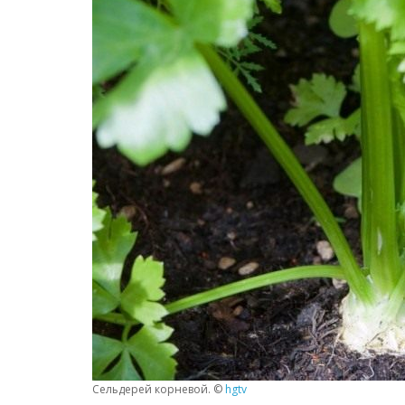
Сельдерей корневой. ©
hgtv