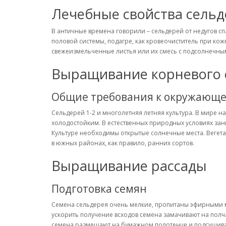
Лечебные свойства сельд
В античные времена говорили – сельдерей от недугов с
половой системы, подагре, как кровеочиститель при к
свежеизмельченные листья или их смесь с подсолнечным
Выращивание корневого 
Общие требования к окружающе
Сельдерей 1-2 и многолетняя летняя культура. В мире на
холодостойким. В естественных природных условиях за
Культуре необходимы открытые солнечные места. Вегета
в южных районах, как правило, ранних сортов.
Выращивание рассады
Подготовка семян
Семена сельдерея очень мелкие, пропитаны эфирными ма
ускорить получение всходов семена замачивают на полчас
семена размещают на бумажном полотенце и подсушива