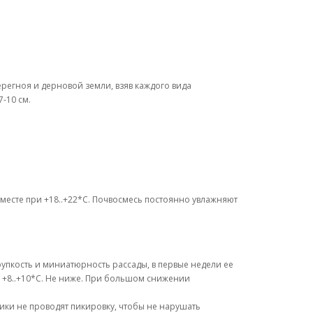
ерегноя и дерновой земли, взяв каждого вида
-10 см.
 месте при +18..+22*С. Почвосмесь постоянно увлажняют
рупкость и миниатюрность рассады, в первые недели ее
й +8..+10*С. Не ниже. При большом снижении
ики не проводят пикировку, чтобы не нарушать