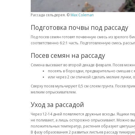
Рассада сельдерея. ©
Max Coleman
Подготовка почвы под рассаду
Под посев семян готовят почвенную смесь из зрелого би
соответственно 6:2:1 часть. Подготовленную смесь рассы
Посев семян на рассаду
Семена высевают во второй декаде февраля. Посев можн
посеять в бороздки, предварительно смешав с 
или через 2 см спичкой сделать мелкие лунки, о
Сверху посев мульчируют 0,5 см слоем грунта. Посев пр
мелким опрыскивателем.
Уход за рассадой
Через 12-14 дней появляются дружные всходы. Ящики пер
не поливают, а лишь осторожно опрыскивают. Можно вын
положительных температур, растения образуют цветушну
В фазу образования 2 развитых листьев рассаду пикиру