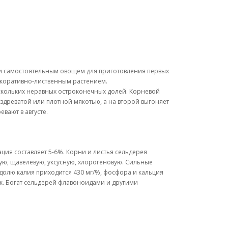
или самостоятельным овощем для приготовления первых
 декоративно-лиственным растением.
ескольких неравных остроконечных долей. Корневой
оздреватой или плотной мякотью, а на второй выгоняет
вают в августе.
ция составляет 5-6%. Корни и листья сельдерея
овую, щавелевую, уксусную, хлорогеновую. Сильные
долю калия приходится 430 мг/%, фосфора и кальция
нк. Богат сельдерей флавоноидами и другими