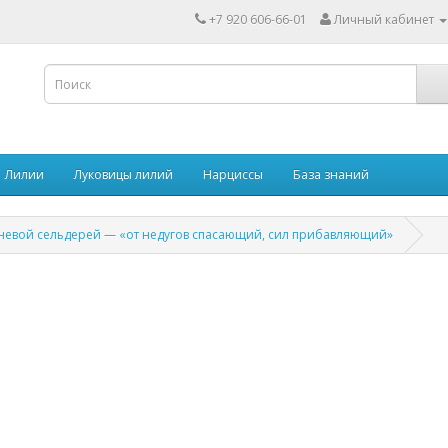
+7 920 606-66-01
Личный кабинет
Лилии
Луковицы лилий
Нарциссы
База знаний
невой сельдерей — «от недугов спасающий, сил прибавляющий»