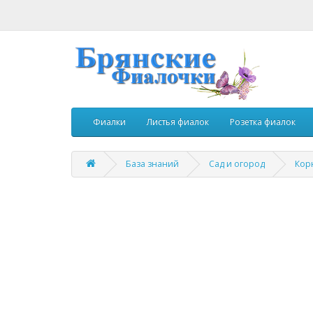
Фиалки
Листья фиалок
Розетка фиалок
База знаний
Сад и огород
Кор