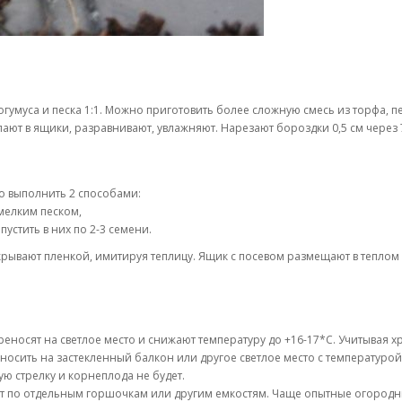
огумуса и песка 1:1. Можно приготовить более сложную смесь из торфа, п
пают в ящики, разравнивают, увлажняют. Нарезают бороздки 0,5 см через 7
о выполнить 2 способами:
мелким песком,
пустить в них по 2-3 семени.
икрывают пленкой, имитируя теплицу. Ящик с посевом размещают в теплом
еносят на светлое место и снижают температуру до +16-17*С. Учитывая х
осить на застекленный балкон или другое светлое место с температуро
ю стрелку и корнеплода не будет.
ют по отдельным горшочкам или другим емкостям. Чаще опытные огородн