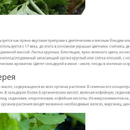
льзуется как пряно-вкусовая приправа к диетическим и мясным блюдам 
используется с 17 века, до этого в основном украшал цветники, считаясь
дземной массой. Листья крупные, блестящие, ярко-зеленого цвета, из н
рнеплод (подземный запасающий орган) круглый или слегка плоский, с н
еским ароматом. Цветет сельдерей в июне – июле, плоды в зонтиках созре
ерея
асло, содержащееся во всех органах растения. В семенах его концентра
отин. В сельдерее более 6 органических кислот, включая кофейную, седан
д, седановая, хлорогеновая, кофейная кислоты. Из макроэлементов на 
тав органов растения входят жизненно необходимые железо, марганец, ци