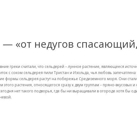
 — «от недугов спасающий,
вние греки считали, что сельдерей – лунное растение, являющееся ист
иток с соком сельдерея пили Тристан и Изольда, чья любовь запечатлена 
ие формы сельдерея растут на побережье Средиземного моря. Они стал
м этого растения, относящегося сразу к двум группам – пряно-вкусовых и
и сегодня нет такого подворья, где бы ни выращивали в огороде хотя бы о
невой.